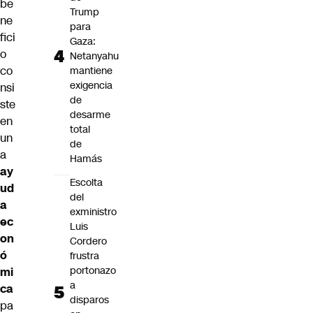
be
Trump
ne
para
fici
Gaza:
o
Netanyahu
co
mantiene
exigencia
nsi
de
ste
desarme
en
total
un
de
a
Hamás
ay
Escolta
ud
del
a
exministro
ec
Luis
on
Cordero
ó
frustra
portonazo
mi
a
ca
disparos
pa