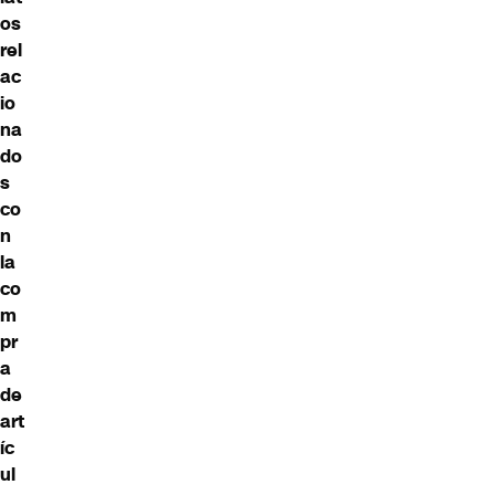
os
rel
ac
io
na
do
s
co
n
la
co
m
pr
a
de
art
íc
ul