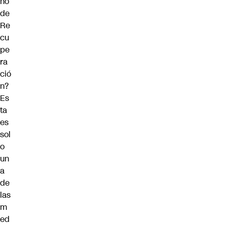
no
de
Re
cu
pe
ra
ció
n?
Es
ta
es
sol
o
un
a
de
las
m
ed