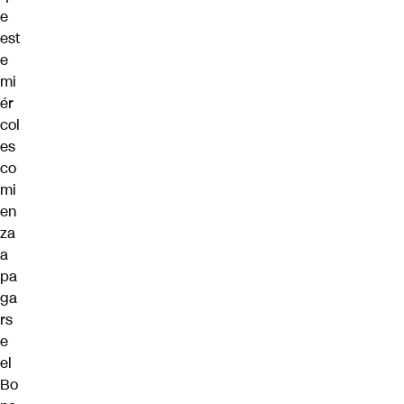
e
est
e
mi
ér
col
es
co
mi
en
za
a
pa
ga
rs
e
el
Bo