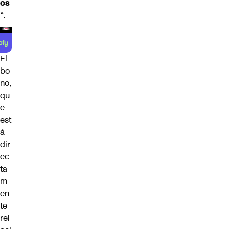
os
“.
El
bo
no,
qu
e
est
á
dir
ec
ta
m
en
te
rel