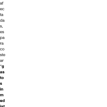
af
ec
ta
da
s,
es
pa
ra
co
ste
ar
“
g
as
to
s
in
m
ed
iat