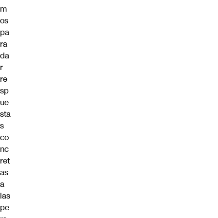
m
os
pa
ra
da
r
re
sp
ue
sta
s
co
nc
ret
as
a
las
pe