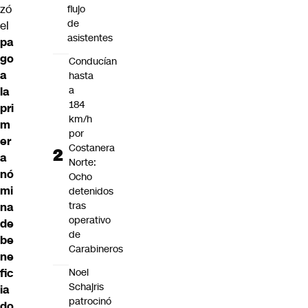
zó
flujo
de
el
asistentes
pa
go
Conducían
a
hasta
a
la
184
pri
km/h
m
por
er
Costanera
a
Norte:
nó
Ocho
mi
detenidos
tras
na
operativo
de
de
be
Carabineros
ne
Noel
fic
Schajris
ia
patrocinó
do