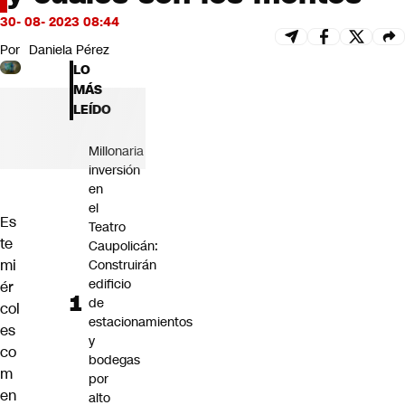
Futuro 360
30- 08- 2023 08:44
Opinión
Por
Daniela Pérez
LO
MÁS
LEÍDO
Millonaria
inversión
en
el
Es
Teatro
te
Caupolicán:
mi
Construirán
edificio
ér
de
col
estacionamientos
es
y
co
bodegas
m
por
en
alto