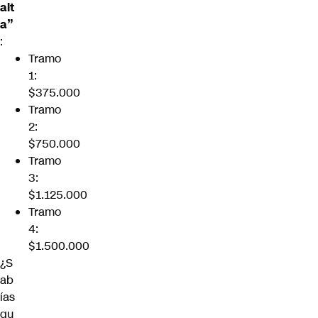
alt
a”
:
Tramo
1:
$375.000
Tramo
2:
$750.000
Tramo
3:
$1.125.000
Tramo
4:
$1.500.000
¿S
ab
ías
qu