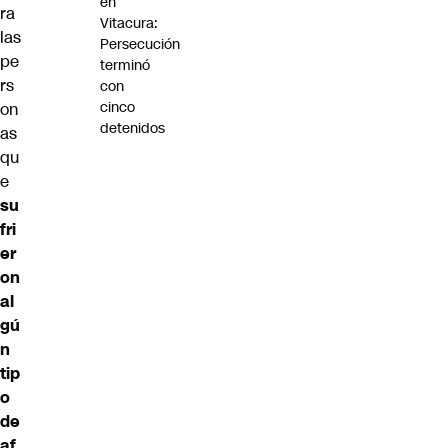
en
ra
Vitacura:
las
Persecución
pe
terminó
rs
con
cinco
on
detenidos
as
qu
e
su
fri
er
on
al
gú
n
tip
o
de
af