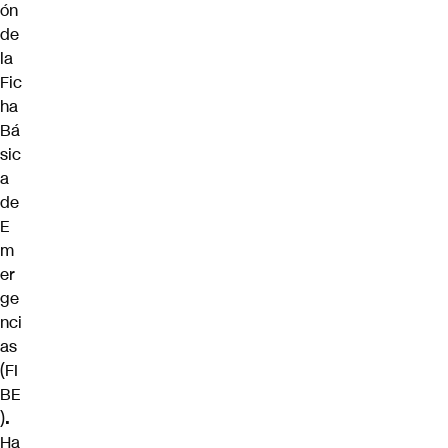
ón
de
la
Fic
ha
Bá
sic
a
de
E
m
er
ge
nci
as
(FI
BE
)
.
Ha