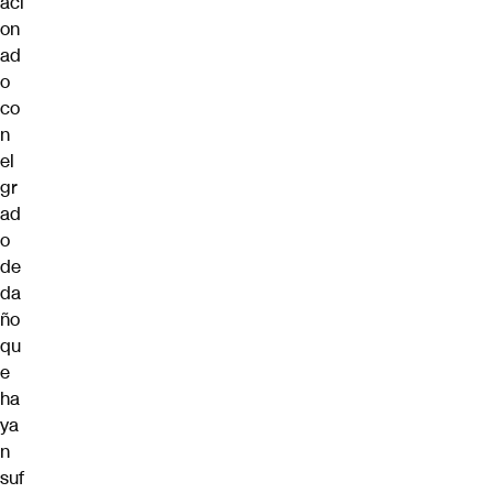
aci
on
ad
o
co
n
el
gr
ad
o
de
da
ño
qu
e
ha
ya
n
suf