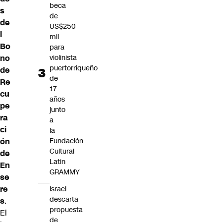
beca
s
de
de
US$250
l
mil
Bo
para
violinista
no
puertorriqueño
de
de
Re
17
cu
años
pe
junto
ra
a
ci
la
Fundación
ón
Cultural
de
Latin
En
GRAMMY
se
re
Israel
descarta
s
.
propuesta
El
de