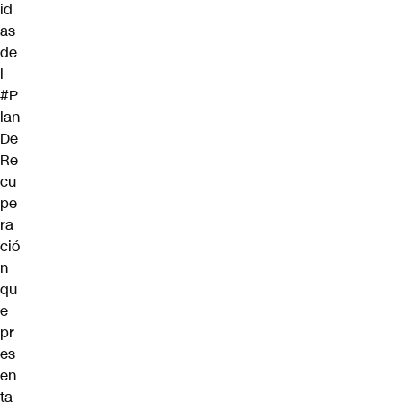
id
as
de
l
#P
lan
De
Re
cu
pe
ra
ció
n
qu
e
pr
es
en
ta