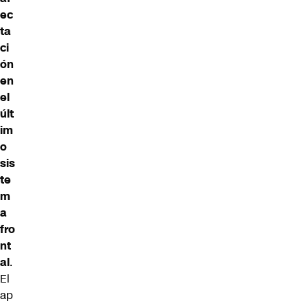
ec
ta
ci
ón
en
el
últ
im
o
sis
te
m
a
fro
nt
al
.
El
ap