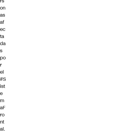
rs
on
as
af
ec
ta
da
s
po
r
el
#S
ist
e
m
aF
ro
nt
al
.