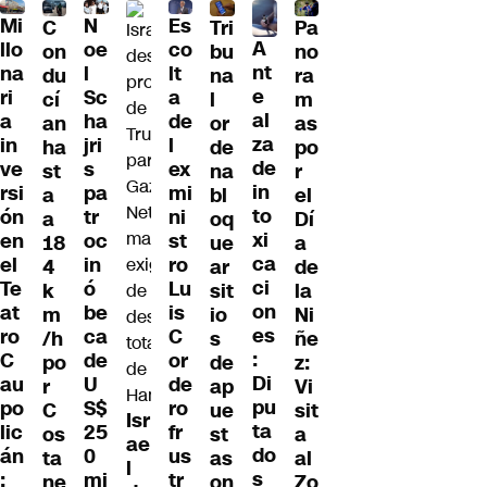
Mi
N
Es
C
Tri
Pa
A
llo
oe
co
on
bu
no
nt
na
l
lt
du
na
ra
e
ri
Sc
a
cí
l
m
al
a
ha
de
an
or
as
za
in
jri
l
ha
de
po
de
ve
s
ex
st
na
r
in
rsi
pa
mi
a
bl
el
to
ón
tr
ni
a
oq
Dí
xi
en
oc
st
18
ue
a
ca
el
in
ro
4
ar
de
ci
Te
ó
Lu
k
sit
la
on
at
be
is
m
io
Ni
es
ro
ca
C
/h
s
ñe
:
C
de
or
po
de
z:
Di
au
U
de
r
ap
Vi
pu
po
S$
ro
C
ue
sit
Isr
ta
lic
25
fr
os
st
a
ae
do
án
0
us
ta
as
al
l
s
:
mi
tr
ne
on
Zo