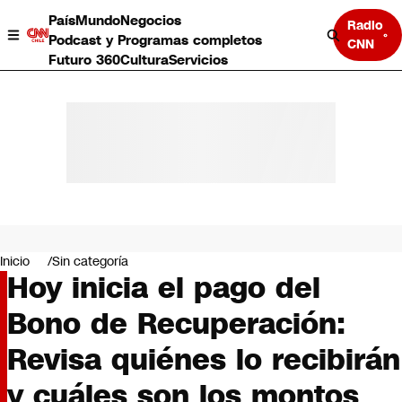
País
Mundo
Negocios
Radio
Podcast y Programas completos
CNN
Futuro 360
Cultura
Servicios
País
Mundo
Negocios
Inicio
Sin categoría
Hoy inicia el pago del
Deportes
Programas completos
Bono de Recuperación:
Cultura
Servicios
Revisa quiénes lo recibirán
Bits
CNN Data
y cuáles son los montos
CNN tiempo