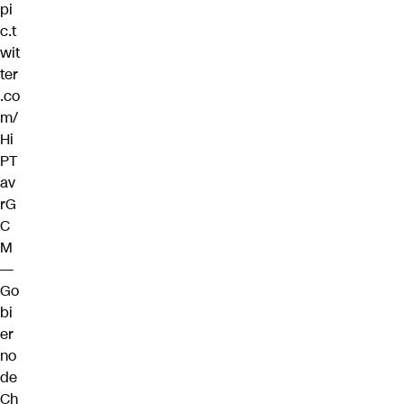
pi
c.t
wit
ter
.co
m/
Hi
PT
av
rG
C
M
—
Go
bi
er
no
de
Ch