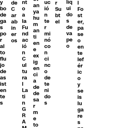
líq
y
nt
uc
de
r
l
an
ui
bo
o
ió
C
Su
Fo
ya
do
de
a
n
ar
bt
st
hu
s
ga
la
te
ab
el
er,
m
de
s
Fu
r
in
pa
an
va
po
nd
mi
er
se
ti
pe
r
ac
nó
os
o
en
o
al
ió
co
en
e
to
n
n
te
ex
flu
C
ci
lef
ig
jo
ul
nc
ér
en
de
tu
o
ic
ci
as
ra
de
o
a
ist
l
te
y
de
en
La
ni
se
de
te
ti
do
is
sa
s
n
s
lu
r
G
ga
m
R
re
e
A
s
to
M