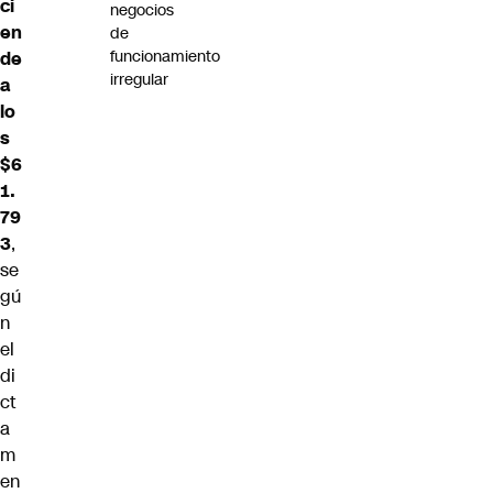
ci
negocios
en
de
funcionamiento
de
irregular
a
lo
s
$6
1.
79
3
,
se
gú
n
el
di
ct
a
m
en