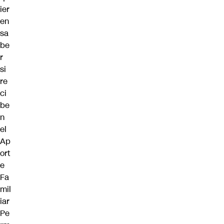
ier
en
sa
be
r
si
re
ci
be
n
el
Ap
ort
e
Fa
mil
iar
Pe