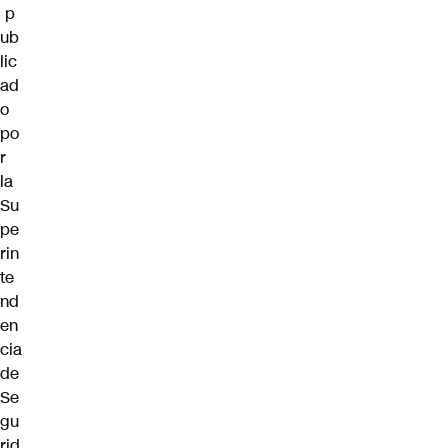
p
ub
lic
ad
o
po
r
la
Su
pe
rin
te
nd
en
cia
de
Se
gu
rid