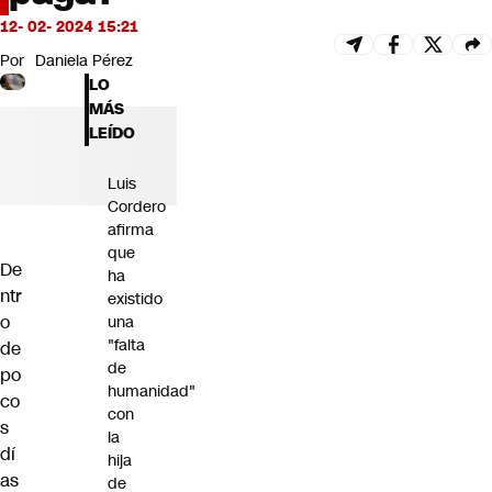
Futuro 360
12- 02- 2024 15:21
Opinión
Por
Daniela Pérez
LO
MÁS
LEÍDO
Luis
Cordero
afirma
que
De
ha
ntr
existido
o
una
"falta
de
de
po
humanidad"
co
con
s
la
dí
hija
as
de