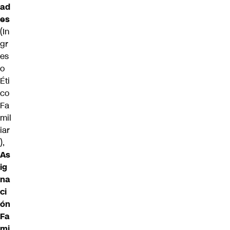
ad
es
(In
gr
es
o
Éti
co
Fa
mil
iar
),
As
ig
na
ci
ón
Fa
mi