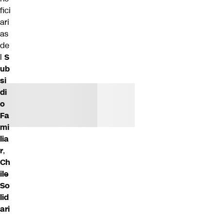
fici
ari
as
de
l
S
ub
si
di
o
Fa
mi
lia
r
,
Ch
ile
So
lid
ari