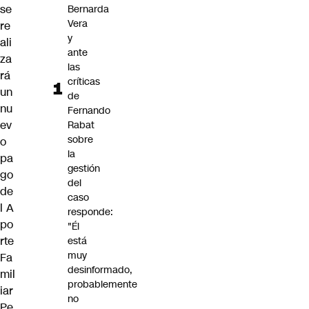
se
Bernarda
Vera
re
y
ali
ante
za
las
rá
críticas
un
de
nu
Fernando
ev
Rabat
sobre
o
la
pa
gestión
go
del
de
caso
l
A
responde:
po
"Él
rte
está
muy
Fa
desinformado,
mil
probablemente
iar
no
Pe