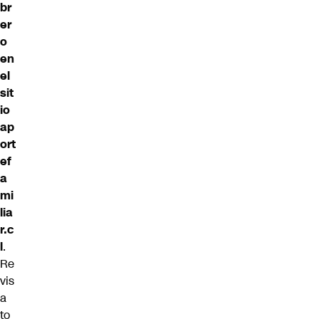
br
er
o
en
el
sit
io
ap
ort
ef
a
mi
lia
r.c
l
.
Re
vis
a
to