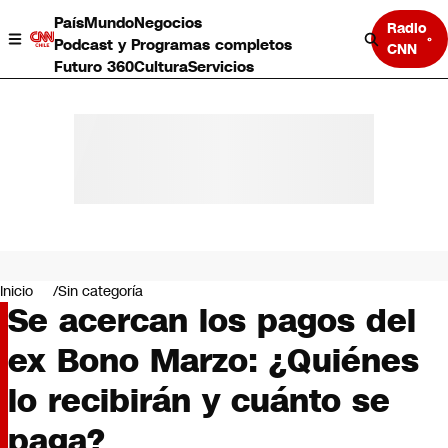
País
Mundo
Negocios
Radio
Podcast y Programas completos
CNN
Futuro 360
Cultura
Servicios
País
Mundo
Negocios
Inicio
Sin categoría
Se acercan los pagos del
Deportes
Programas completos
ex Bono Marzo: ¿Quiénes
Cultura
Servicios
lo recibirán y cuánto se
Bits
CNN Data
paga?
CNN tiempo