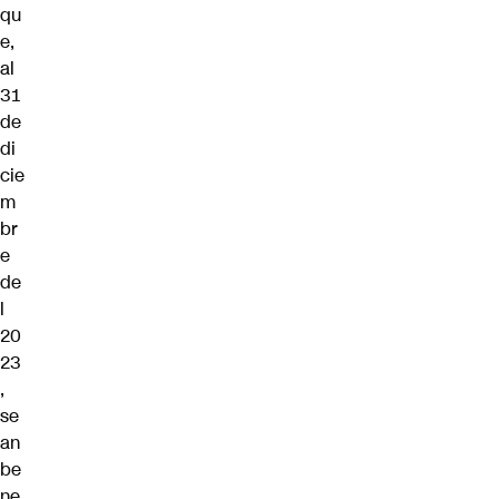
qu
e,
al
31
de
di
cie
m
br
e
de
l
20
23
,
se
an
be
ne