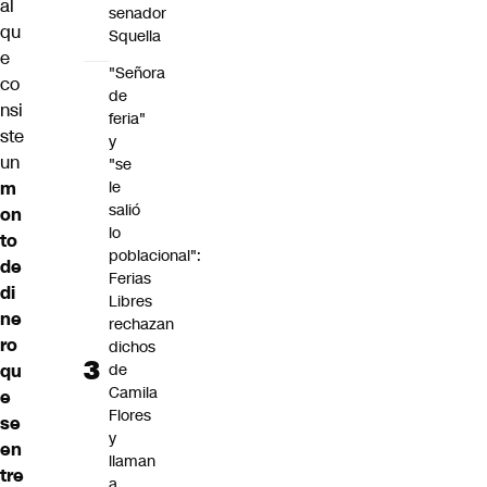
al
senador
qu
Squella
e
"Señora
co
de
nsi
feria"
ste
y
un
"se
le
m
salió
on
lo
to
poblacional":
de
Ferias
di
Libres
ne
rechazan
ro
dichos
de
qu
Camila
e
Flores
se
y
en
llaman
tre
a