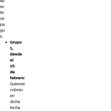
sp
ec
tiv
os
pa
go
s.
Grupo
1,
desde
el
15
de
febrero
:
Quienes
cobran
en
dicha
fecha