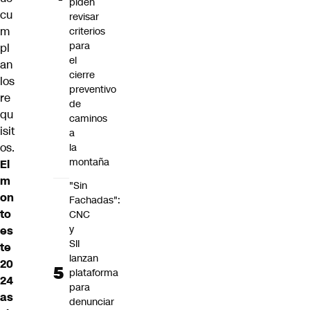
piden
cu
revisar
m
criterios
para
pl
el
an
cierre
los
preventivo
re
de
qu
caminos
isit
a
os.
la
montaña
El
m
"Sin
on
Fachadas":
to
CNC
y
es
SII
te
lanzan
20
plataforma
24
para
as
denunciar