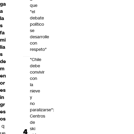
ga
que
a
"el
debate
la
político
s
se
fa
desarrolle
mi
con
lia
respeto"
s
"Chile
de
debe
m
convivir
en
con
or
la
es
nieve
in
y
no
gr
paralizarse":
es
Centros
os
de
q
ski
ue