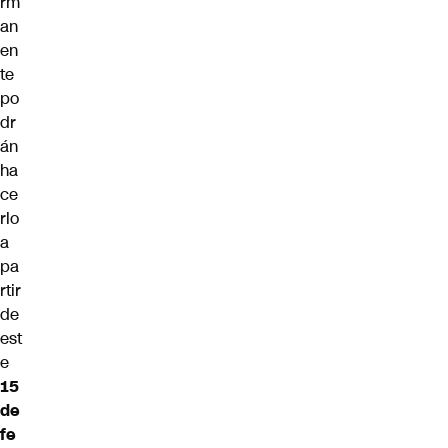
rm
an
en
te
po
dr
án
ha
ce
rlo
a
pa
rtir
de
est
e
15
de
fe