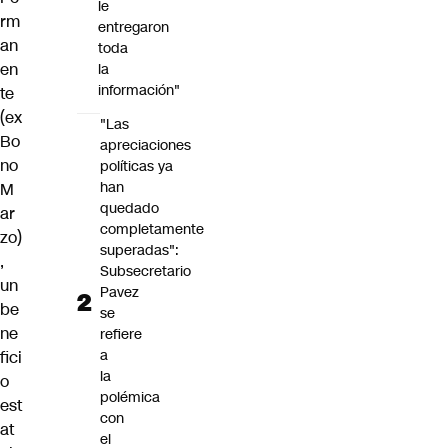
le
rm
entregaron
an
toda
en
la
información"
te
(ex
"Las
Bo
apreciaciones
no
políticas ya
han
M
quedado
ar
completamente
zo)
superadas":
,
Subsecretario
un
Pavez
be
se
ne
refiere
a
fici
la
o
polémica
est
con
at
el