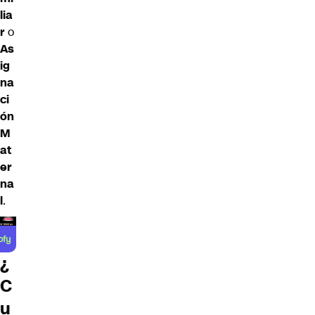
lia
r
o
As
ig
na
ci
ón
M
at
er
na
l
.
¿
C
u