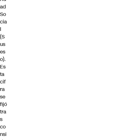
ad
So
cia
l
(S
us
es
o).
Es
ta
cif
ra
se
fijó
tra
s
co
nsi