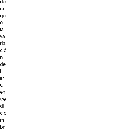
de
rar
qu
e
la
va
ria
ció
n
de
l
IP
C
en
tre
di
cie
m
br