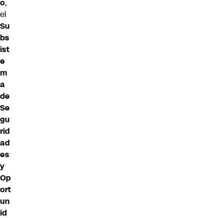
o
,
el
Su
bs
ist
e
m
a
de
Se
gu
rid
ad
es
y
Op
ort
un
id