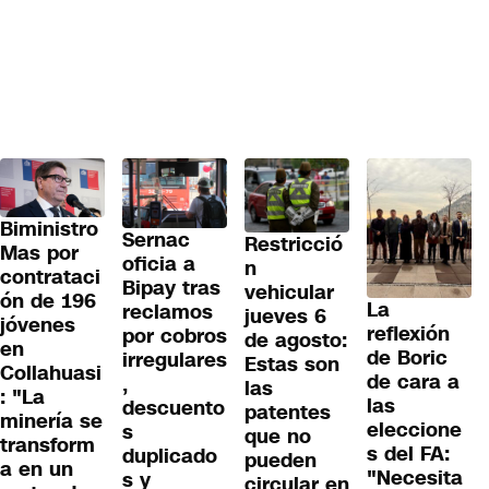
Biministro
Sernac
Restricció
Mas por
oficia a
n
contrataci
Bipay tras
vehicular
ón de 196
La
reclamos
jueves 6
jóvenes
reflexión
por cobros
de agosto:
en
de Boric
irregulares
Estas son
Collahuasi
de cara a
,
las
: "La
las
descuento
patentes
minería se
eleccione
s
que no
transform
s del FA:
duplicado
pueden
a en un
"Necesita
s y
circular en