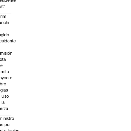
esidente
st"
rim
anchi
egido
esidente
e
misión
xta
ue
amita
oyecto
bre
glas
 Uso
 la
erza
ministro
s por
ntratación