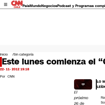
País
Mundo
Negocios
Podcast y Programas comp
País
Mundo
Inicio
Sin categoría
Negocios
Este lunes comienza el “
Deportes
Programas completos
22- 11- 2012 19:18
Cultura
Por
CNN
Servicios
LO 
Bits
LEÍD
CNN Data
El
CNN tiempo
próximo
Ra
Futuro 360
So
26 de
Opinión