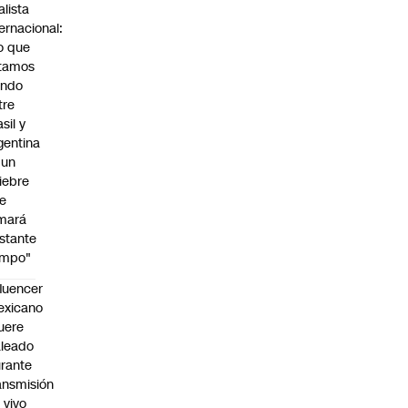
alista
ternacional:
o que
tamos
endo
tre
sil y
gentina
 un
iebre
e
mará
stante
empo"
fluencer
exicano
uere
leado
rante
ansmisión
 vivo