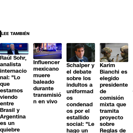
LEE TAMBIÉN
Raúl Sohr,
Influencer
analista
Schalper y
Karim
mexicano
internacio
el debate
Bianchi es
muere
nal: "Lo
sobre los
elegido
baleado
que
indultos a
presidente
durante
estamos
uniformad
de
transmisió
viendo
os
comisión
n en vivo
entre
condenad
mixta que
Brasil y
os por el
tramita
Argentina
estallido
proyecto
es un
social: "Le
sobre
quiebre
hago un
Reglas de