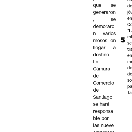
que se
de
generaron
jó
e
, se
Co
demoraro
"L
n varios
mi
meses en
se
llegar a
tr
destino.
en
La
m
d
Cámara
de
de
so
Comercio
pa
de
Ta
Santiago
se hará
responsa
ble por
las nueve