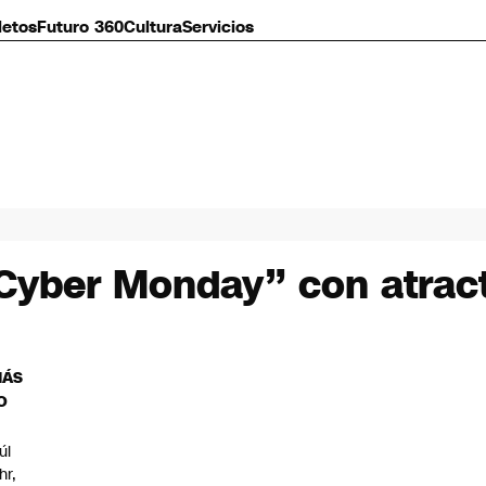
letos
Futuro 360
Cultura
Servicios
Cyber Monday” con atract
MÁS
O
úl
hr,