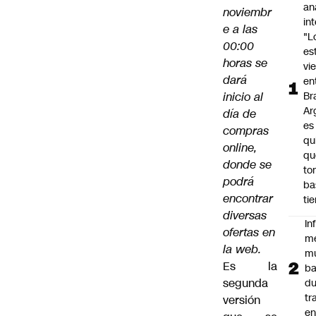
an
noviembr
in
e a las
"L
00:00
es
horas se
vi
dará
en
inicio al
Bra
Ar
día de
es
compras
qu
online,
qu
donde se
to
podrá
ba
encontrar
ti
diversas
In
ofertas en
m
la web.
m
Es la
ba
segunda
du
tr
versión
en