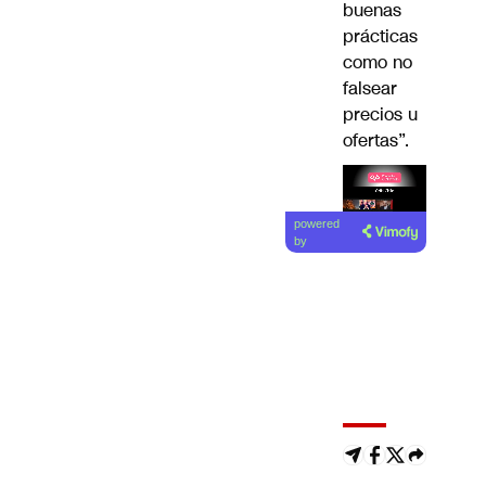
buenas
prácticas
como no
falsear
precios u
ofertas”.
Lea el
powered
artículo
by