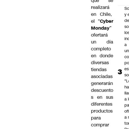
que se
realizará
Sc
en Chile,
y 
d
el “
Cyber
so
Monday
”
lo
ofertará
in
un día
a
completo
un
en donde
c
diversas
po
es
tiendas
so
asociadas
"L
generarán
ha
descuento
ll
s en sus
a 
diferentes
pa
productos
of
a 
para
to
comprar