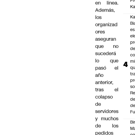
Pr
en línea.
Ka
Además,
los
Ka
Bi
organizad
es
ores
el
aseguran
pr
que no
d
sucederá
co
lo que
mi
pasó el
q
tr
año
pr
anterior,
so
tras el
Re
colapso
de
de
de
servidores
Fu
y muchos
Bi
de los
Ma
pedidos
co