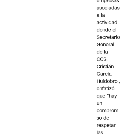
empresas
asociadas
a la
actividad,
donde el
Secretario
General
de la
CCS,
Cristián
García-
Huidobro,,
enfatizó
que “hay
un
compromi
so de
respetar
las