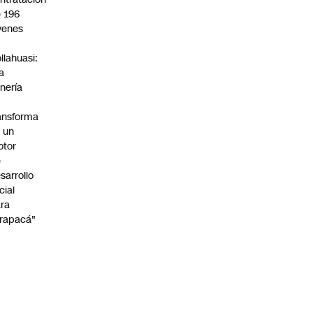
 196
venes
n
llahuasi:
a
nería
ansforma
 un
otor
e
sarrollo
cial
ra
rapacá"