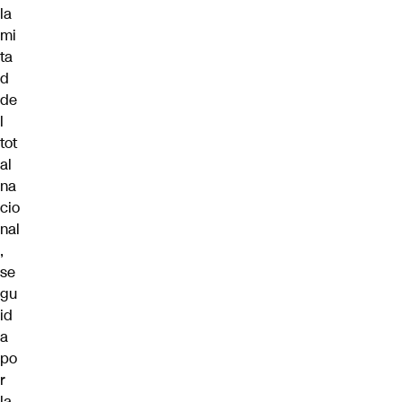
la
mi
ta
d
de
l
tot
al
na
cio
nal
,
se
gu
id
a
po
r
la