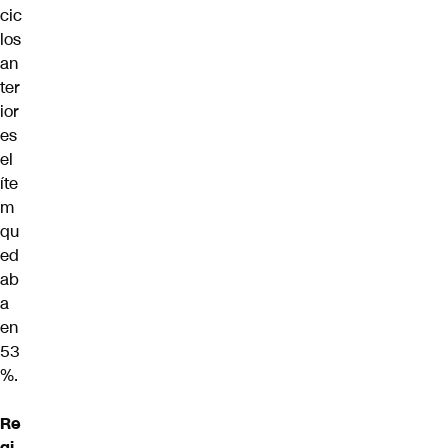
cic
los
an
ter
ior
es
el
íte
m
qu
ed
ab
a
en
53
%.
Re
gi