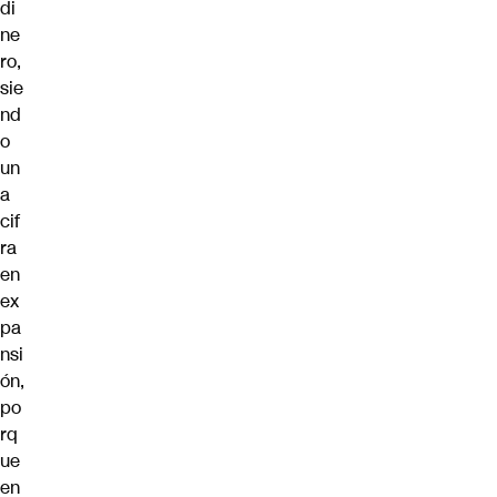
di
ne
ro,
sie
nd
o
un
a
cif
ra
en
ex
pa
nsi
ón,
po
rq
ue
en