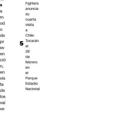
Fighters
s
anuncia
a
su
m
cuarta
od
visita
o
a
de
Chile:
Tocarán
pr
el
ev
28
en
de
ció
febrero
n,
en
en
el
vis
Parque
Estadio
ta
Nacional
de
los
vai
ve