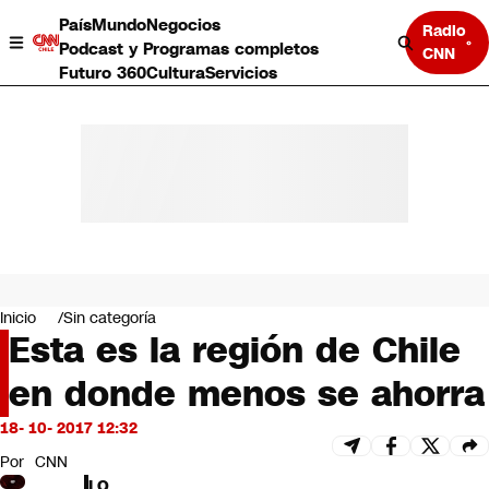
País
Mundo
Negocios
Radio
Podcast y Programas completos
CNN
Futuro 360
Cultura
Servicios
País
Mundo
Negocios
Inicio
Sin categoría
Esta es la región de Chile
Deportes
Programas completos
en donde menos se ahorra
Cultura
Servicios
18- 10- 2017 12:32
Bits
CNN Data
Por
CNN
CNN tiempo
LO