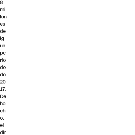
8
mil
lon
es
de
ig
ual
pe
río
do
de
20
17.
De
he
ch
o,
el
dir