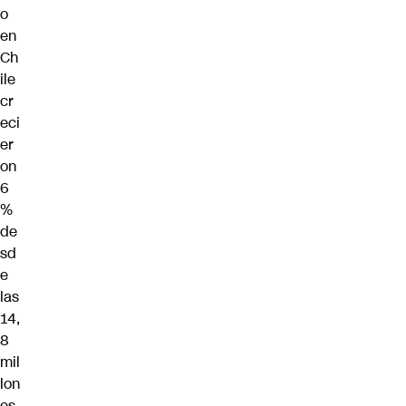
o
en
Ch
ile
cr
eci
er
on
6
%
de
sd
e
las
14,
8
mil
lon
es