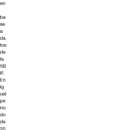
en
ba
se
a
da
tos
de
la
SB
IF.
En
ig
ual
pe
río
do
de
20