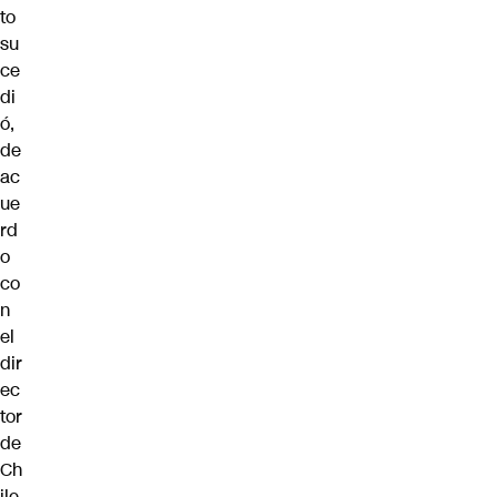
to
su
ce
di
ó,
de
ac
ue
rd
o
co
n
el
dir
ec
tor
de
Ch
ile