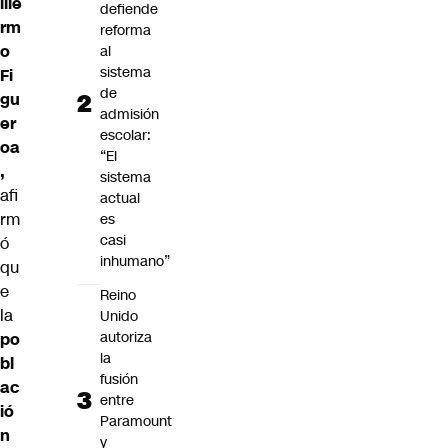
ille
defiende
rm
reforma
o
al
sistema
Fi
de
gu
admisión
er
escolar:
oa
“El
,
sistema
afi
actual
rm
es
casi
ó
inhumano”
qu
e
Reino
la
Unido
autoriza
po
la
bl
fusión
ac
entre
ió
Paramount
n
y