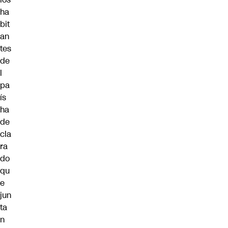
ha
bit
an
tes
de
l
pa
ís
ha
de
cla
ra
do
qu
e
jun
ta
n