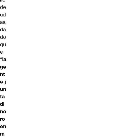
de
ud
as,
da
do
qu
e
“
la
ge
nt
e j
un
ta
di
ne
ro
en
m