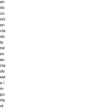
an
do
co
nci
en
cia
de
la
rel
ev
an
cia
de
est
a i
m
po
rta
nt