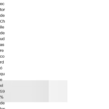
ec
tor
de
Ch
ile
de
ud
as
re
co
rd
ó
qu
e
el
59
%
de
los