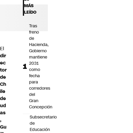
Futuro 360
MÁS
Opinión
LEÍDO
Tras
freno
de
Hacienda,
El
Gobierno
dir
mantiene
ec
2031
tor
como
fecha
de
para
Ch
corredores
ile
del
de
Gran
ud
Concepción
as
Subsecretario
,
de
Gu
Educación