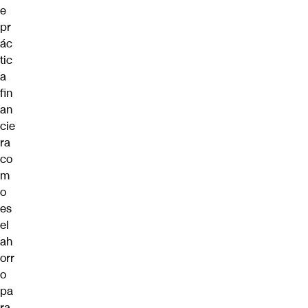
e
pr
ác
tic
a
fin
an
cie
ra
co
m
o
es
el
ah
orr
o
pa
ra