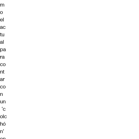
m
o
el
ac
tu
al
pa
ra
co
nt
ar
co
n
un
‘c
olc
hó
n’
en