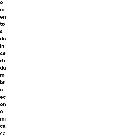
o
m
en
to
s
de
in
ce
rti
du
m
br
e
ec
on
ó
mi
ca
co