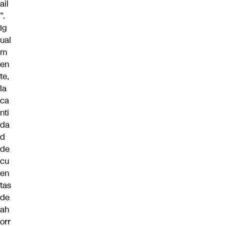
ail
”.
Ig
ual
m
en
te,
la
ca
nti
da
d
de
cu
en
tas
de
ah
orr