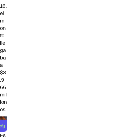
16,
el
m
on
to
lle
ga
ba
a
$3
.9
66
mil
lon
es.
Es