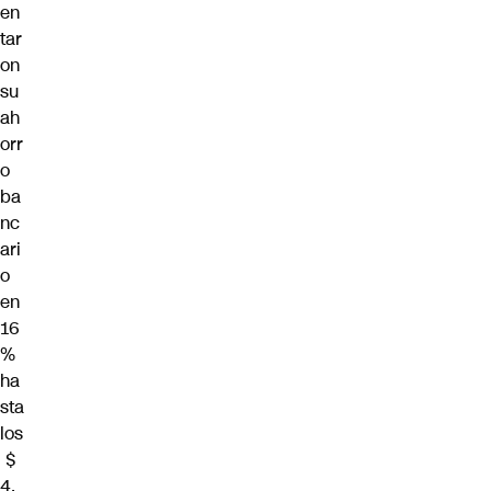
en
tar
on
su
ah
orr
o
ba
nc
ari
o
en
16
%
ha
sta
los
$
4.