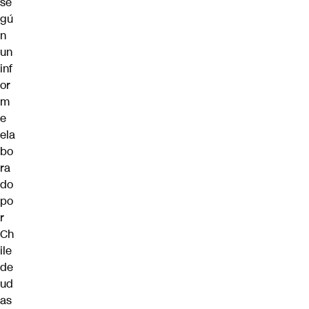
se
gú
n
un
inf
or
m
e
ela
bo
ra
do
po
r
Ch
ile
de
ud
as