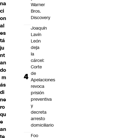
na
Warner
ci
Bros.
Discovery
on
al
Joaquín
es
Lavín
tá
León
ju
deja
la
nt
cárcel:
an
Corte
do
de
m
Apelaciones
ás
revoca
di
prisión
ne
preventiva
y
ro
decreta
qu
arresto
e
domiciliario
an
Foo
te