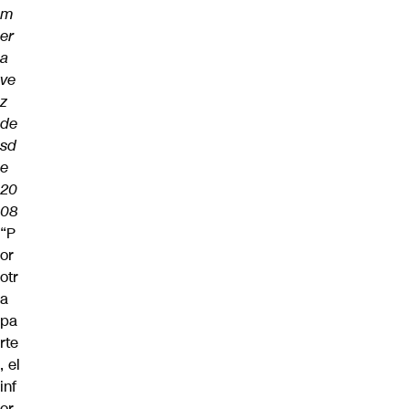
m
er
a
ve
z
de
sd
e
20
08
“P
or
otr
a
pa
rte
, el
inf
or