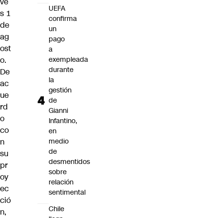
ve
UEFA
s 1
confirma
de
un
ag
pago
ost
a
o.
exempleada
durante
De
la
ac
gestión
ue
de
rd
Gianni
o
Infantino,
co
en
n
medio
de
su
desmentidos
pr
sobre
oy
relación
ec
sentimental
ció
Chile
n,