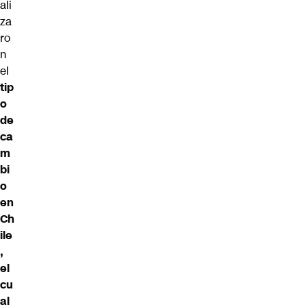
ali
za
ro
n
el
tip
o
de
ca
m
bi
o
en
Ch
ile
,
el
cu
al