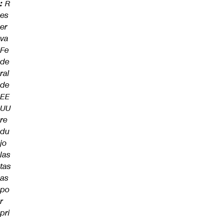
:
R
es
er
va
Fe
de
ral
de
EE
UU
re
du
jo
las
tas
as
po
r
pri