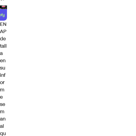
EN
AP
de
tall
a
en
su
inf
or
m
e
se
m
an
al
qu