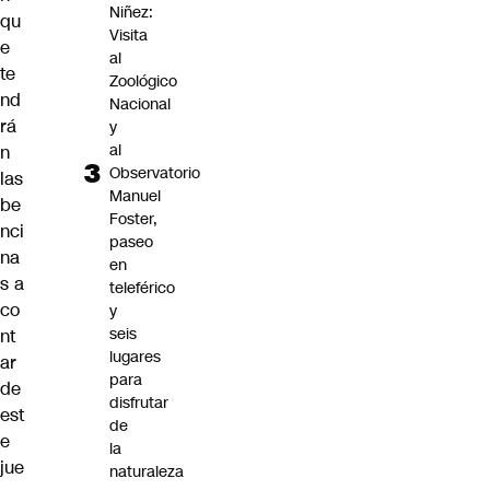
Niñez:
qu
Visita
e
al
te
Zoológico
nd
Nacional
rá
y
al
n
Observatorio
las
Manuel
be
Foster,
nci
paseo
na
en
s a
teleférico
co
y
seis
nt
lugares
ar
para
de
disfrutar
est
de
e
la
jue
naturaleza