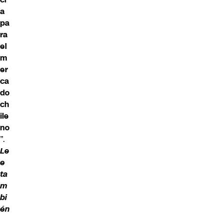
a
pa
ra
el
m
er
ca
do
ch
ile
no
”.
Le
e
ta
m
bi
én