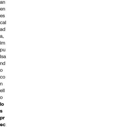
an
en
es
cal
ad
a,
im
pu
lsa
nd
o
co
n
ell
o
lo
s
pr
ec