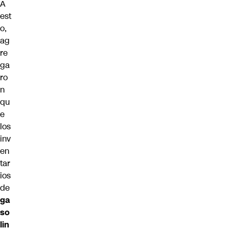
A
est
o,
ag
re
ga
ro
n
qu
e
los
inv
en
tar
ios
de
ga
so
lin