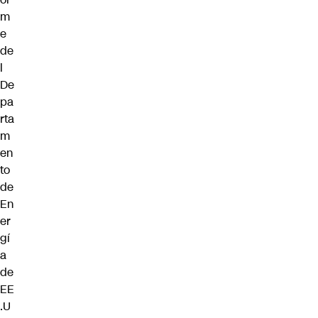
m
e
de
l
De
pa
rta
m
en
to
de
En
er
gí
a
de
EE
.U