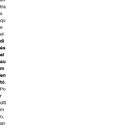
tra
s
qu
e
el
di
és
el
au
m
en
tó
.
Po
r
últi
m
o,
an