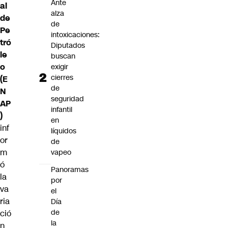
Ante
al
alza
de
de
Pe
intoxicaciones:
tró
Diputados
le
buscan
o
exigir
cierres
(E
de
N
seguridad
AP
infantil
)
en
inf
líquidos
or
de
m
vapeo
ó
Panoramas
la
por
va
el
ria
Día
de
ció
la
n