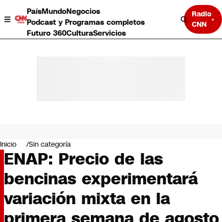
País
Mundo
Negocios
Radio
Podcast y Programas completos
CNN
Futuro 360
Cultura
Servicios
País
Mundo
Negocios
Inicio
Sin categoría
ENAP: Precio de las
Deportes
Programas completos
bencinas experimentará
Cultura
Servicios
variación mixta en la
Bits
CNN Data
primera semana de agosto
CNN tiempo