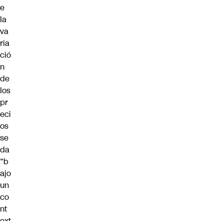
e
la
va
ria
ció
n
de
los
pr
eci
os
se
da
“b
ajo
un
co
nt
ext