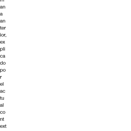
an
a
an
ter
ior,
ex
pli
ca
do
po
r
el
ac
tu
al
co
nt
ext