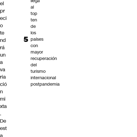
llega
el
al
pr
top
eci
ten
o
de
te
los
países
nd
con
rá
mayor
un
recuperación
a
del
va
turismo
ria
internacional
ció
postpandemia
n
mi
xta
.
De
est
a