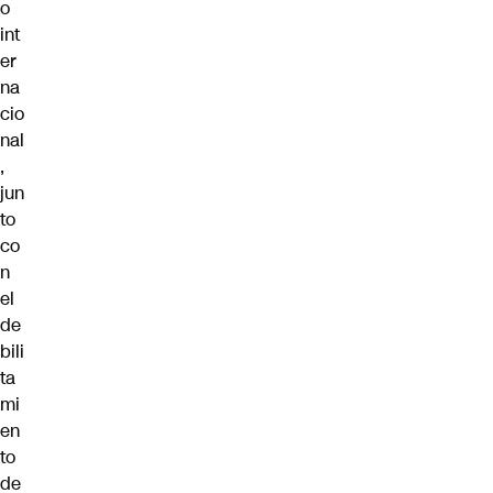
o
int
er
na
cio
nal
,
jun
to
co
n
el
de
bili
ta
mi
en
to
de