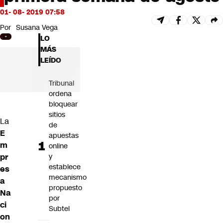
Futuro 360
01- 08- 2019 07:58
Opinión
Por
Susana Vega
LO
MÁS
LEÍDO
Tribunal
ordena
bloquear
sitios
La
de
E
apuestas
m
online
pr
y
establece
es
mecanismo
a
propuesto
Na
por
ci
Subtel
on