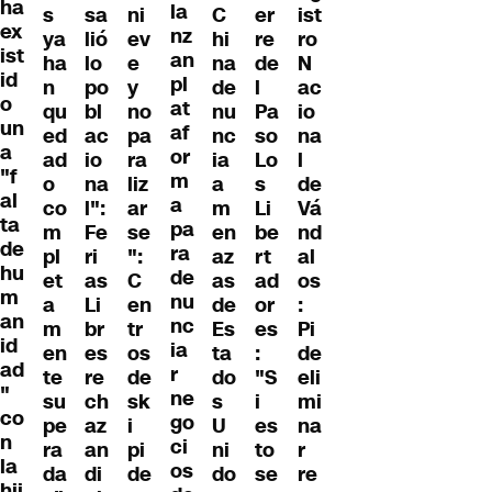
ha
la
s
sa
ni
C
er
ist
ex
nz
ya
lió
ev
hi
re
ro
ist
an
ha
lo
e
na
de
N
id
pl
n
po
y
de
l
ac
o
at
qu
bl
no
nu
Pa
io
un
af
ed
ac
pa
nc
so
na
a
or
ad
io
ra
ia
Lo
l
"f
m
o
na
liz
a
s
de
al
a
co
l":
ar
m
Li
Vá
ta
pa
m
Fe
se
en
be
nd
de
ra
pl
ri
":
az
rt
al
hu
de
et
as
C
as
ad
os
m
nu
a
Li
en
de
or
:
an
nc
m
br
tr
Es
es
Pi
id
ia
en
es
os
ta
:
de
ad
r
te
re
de
do
"S
eli
"
ne
su
ch
sk
s
i
mi
co
go
pe
az
i
U
es
na
n
ci
ra
an
pi
ni
to
r
la
os
da
di
de
do
se
re
hij