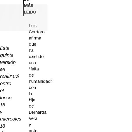
Futuro 360
MÁS
Opinión
LEÍDO
Luis
Cordero
afirma
que
Esta
ha
quinta
existido
versión
una
se
"falta
de
realizará
humanidad"
entre
con
el
la
lunes
hija
16
de
y
Bernarda
miércoles
Vera
y
18
ante