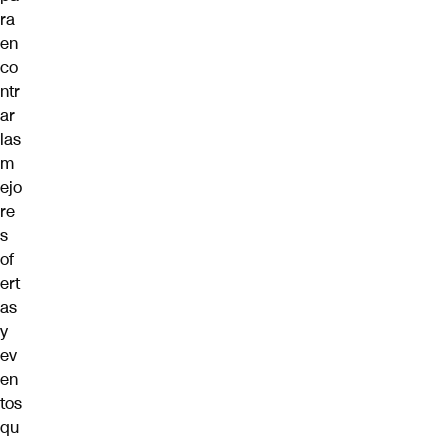
ra
en
co
ntr
ar
las
m
ejo
re
s
of
ert
as
y
ev
en
tos
qu