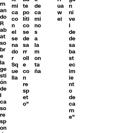
rn
mi
te
de
ua
n
an
ca
po
ca
w
ni
do
co
líti
mi
ei
ve
R
n
co
no
l
ab
el
se
s
de
at
se
de
a
de
so
na
sa
la
sa
br
do
rr
m
ba
e
r
oll
on
st
la
Sq
e
ta
ec
ge
ue
co
ña
im
sti
lla
n
ie
ón
re
nt
de
sp
o
l
et
de
ca
o"
ca
so
rn
re
e"
sp
on