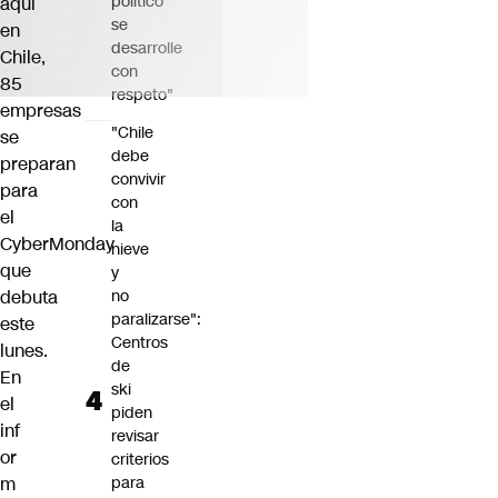
político
aquí
se
en
desarrolle
Chile,
con
85
respeto"
empresas
"Chile
se
debe
preparan
convivir
para
con
el
la
CyberMonday
nieve
que
y
debuta
no
paralizarse":
este
Centros
lunes.
de
En
ski
el
piden
inf
revisar
or
criterios
m
para