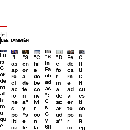
LEE TAMBIÉN
Lu
"S
"L
"S
"C
"D
Fe
C
is
in
as
eñ
hil
e
de
R
C
Fa
ap
or
e
fo
ca
U
or
ch
re
a
de
r
rn
C
de
ad
ci
de
be
m
e
H
ro
as
ac
fe
co
a
ad
cu
af
":
io
ri
nv
de
vi
es
ir
C
ne
a"
ivi
sc
er
ti
m
N
s
y
r
ar
te
on
a
C
po
"s
co
ad
po
a
qu
y
líti
e
n
a"
r
R
e
SII
ca
le
la
:
ci
eg