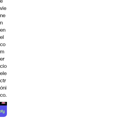
e
vie
ne
n
en
el
co
m
er
cio
ele
ctr
óni
co.