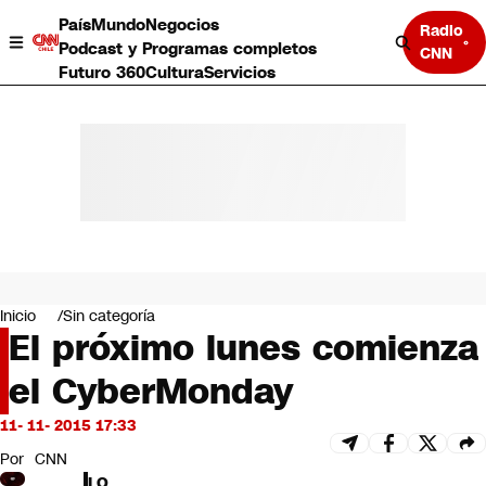
País
Mundo
Negocios
Radio
Podcast y Programas completos
CNN
Futuro 360
Cultura
Servicios
País
Mundo
Negocios
Inicio
Sin categoría
El próximo lunes comienza
Deportes
Programas completos
el CyberMonday
Cultura
Servicios
11- 11- 2015 17:33
Bits
CNN Data
Por
CNN
CNN tiempo
LO