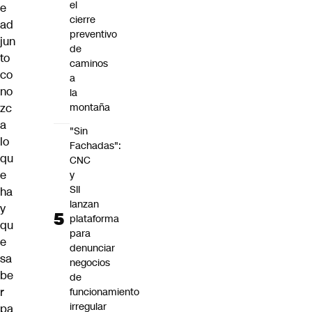
el
e
cierre
ad
preventivo
jun
de
to
caminos
co
a
no
la
zc
montaña
a
"Sin
lo
Fachadas":
qu
CNC
e
y
SII
ha
lanzan
y
plataforma
qu
para
e
denunciar
sa
negocios
be
de
r
funcionamiento
irregular
pa