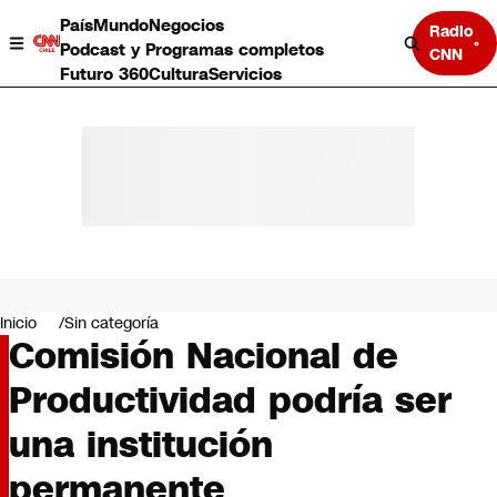
País
Mundo
Negocios
Radio
Podcast y Programas completos
CNN
Futuro 360
Cultura
Servicios
País
Mundo
Negocios
Inicio
Sin categoría
Comisión Nacional de
Deportes
Programas completos
Productividad podría ser
Cultura
Servicios
una institución
Bits
CNN Data
permanente
CNN tiempo