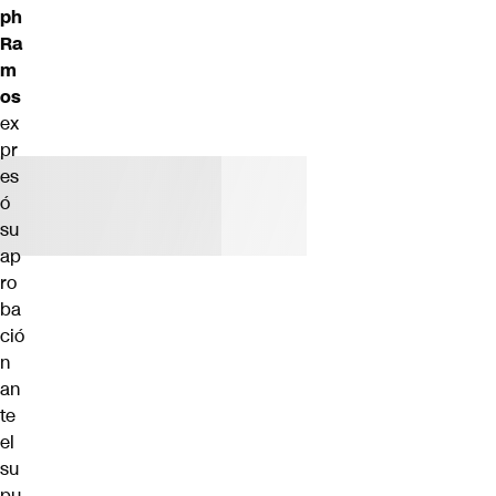
ph
Ra
m
os
ex
pr
es
ó
su
ap
ro
ba
ció
n
an
te
el
su
pu