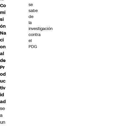
se
Co
sabe
mi
de
si
la
ón
investigación
Na
contra
ci
el
on
PDG
al
de
Pr
od
uc
tiv
id
ad
se
a
un