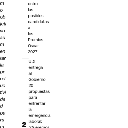
m
entre
o
las
posibles
ob
candidatas
jeti
a
vo
los
au
Premios
m
Oscar
en
2027
tar
UDI
la
entrega
pr
al
od
Gobierno
uc
20
propuestas
tivi
para
da
enfrentar
d
la
pa
emergencia
ra
laboral:
m
“Queremos