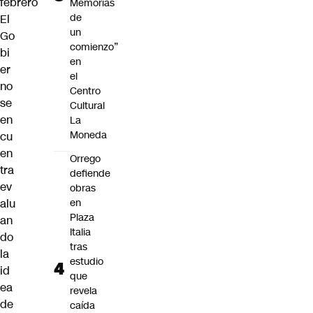
febrero
Memorias
de
El
un
Go
comienzo”
bi
en
er
el
no
Centro
se
Cultural
en
La
Moneda
cu
en
Orrego
tra
defiende
ev
obras
alu
en
Plaza
an
Italia
do
tras
la
estudio
id
que
ea
revela
de
caída