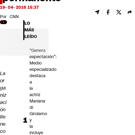
Futuro 360
19- 04- 2016 15:37
Opinión
Por
CNN
LO
MÁS
LEÍDO
“Genera
expectación”:
Medio
especializado
La
destaca
or
a
ga
la
niz
actriz
Mariana
aci
di
ón
Girolamo
tie
y
ne
la
co
incluye