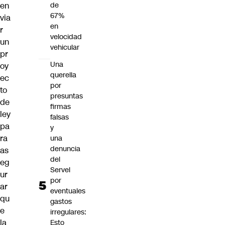
en
de
67%
via
en
r
velocidad
un
vehicular
pr
Una
oy
querella
ec
por
to
presuntas
de
firmas
ley
falsas
pa
y
ra
una
denuncia
as
del
eg
Servel
ur
por
ar
eventuales
qu
gastos
e
irregulares:
la
Esto