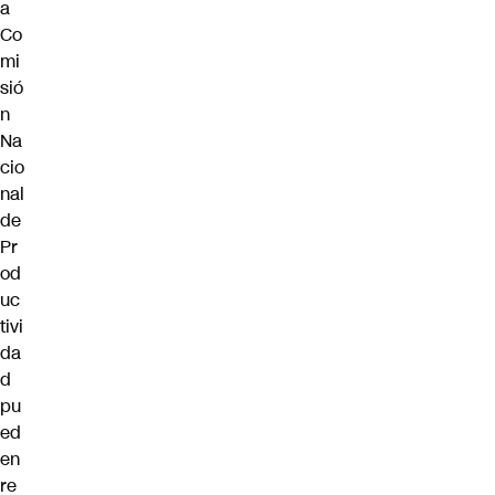
a
Co
mi
sió
n
Na
cio
nal
de
Pr
od
uc
tivi
da
d
pu
ed
en
re