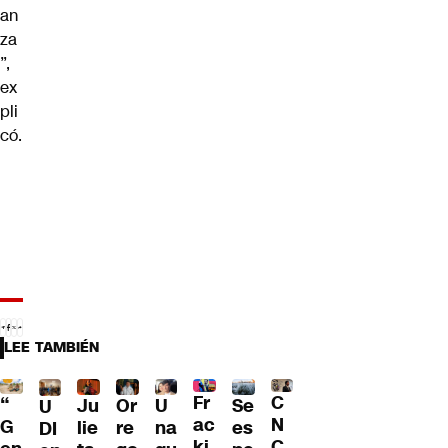
an
za
”,
ex
pli
có.
LEE TAMBIÉN
Fr
C
“
Ju
Or
U
Se
U
ac
N
G
lie
re
na
es
DI
ki
C