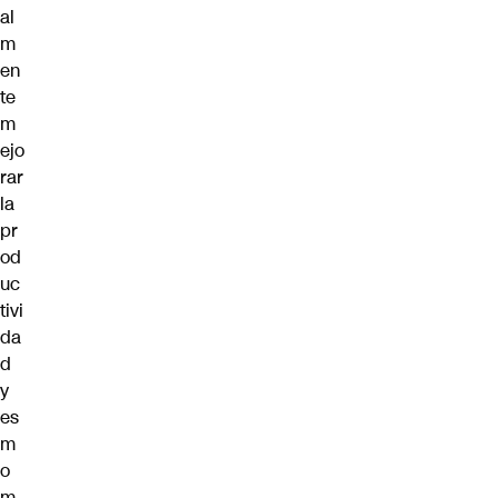
al
m
en
te
m
ejo
rar
la
pr
od
uc
tivi
da
d
y
es
m
o
m