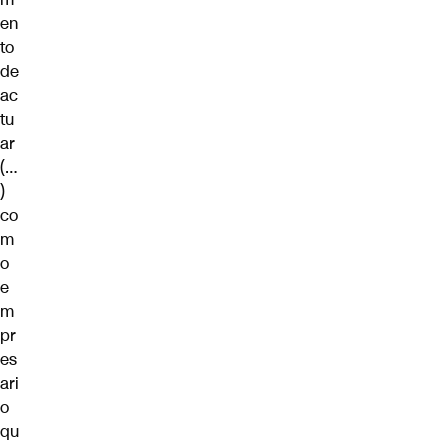
en
to
de
ac
tu
ar
(…
)
co
m
o
e
m
pr
es
ari
o
qu