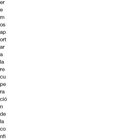
er
e
m
os
ap
ort
ar
a
la
re
cu
pe
ra
ció
n
de
la
co
nfi