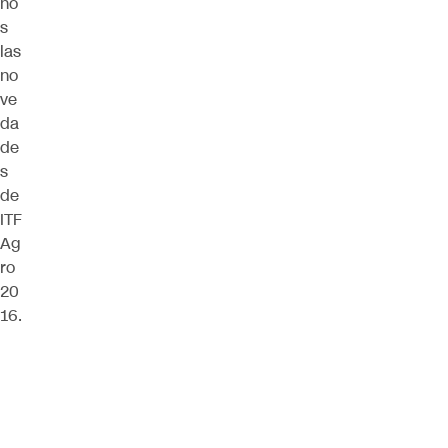
no
s
las
no
ve
da
de
s
de
ITF
Ag
ro
20
16.