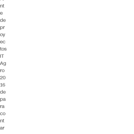
nt
e
de
pr
oy
ec
tos
IT
Ag
ro
20
16
de
pa
ra
co
nt
ar