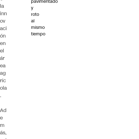
pavimentado
la
y
inn
roto
ov
al
mismo
aci
tiempo
ón
en
el
ár
ea
ag
ríc
ola
.
Ad
e
m
ás,