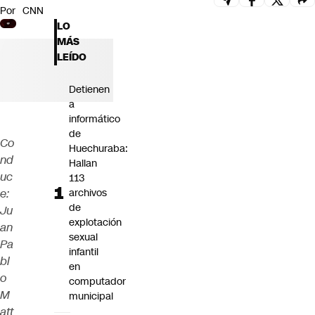
Por
CNN
Futuro 360
LO
Opinión
MÁS
LEÍDO
Detienen
a
informático
de
Co
Huechuraba:
nd
Hallan
uc
113
e:
archivos
de
Ju
explotación
an
sexual
Pa
infantil
bl
en
o
computador
M
municipal
att