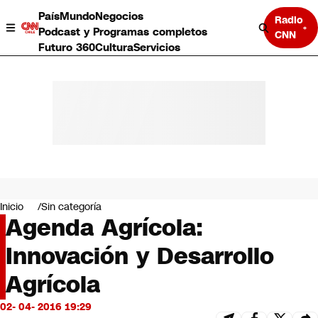
País
Mundo
Negocios
Radio
Podcast y Programas completos
CNN
Futuro 360
Cultura
Servicios
País
Mundo
Negocios
Inicio
Sin categoría
Agenda Agrícola:
Deportes
Programas completos
Innovación y Desarrollo
Cultura
Servicios
Agrícola
Bits
CNN Data
02- 04- 2016 19:29
CNN tiempo