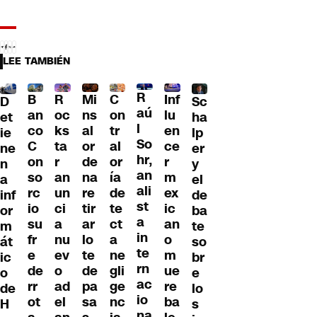
LEE TAMBIÉN
R
B
R
Mi
C
Inf
D
Sc
aú
an
oc
ns
on
lu
et
ha
l
co
ks
al
tr
en
ie
lp
So
C
ta
or
al
ce
ne
er
hr,
on
r
de
or
r
n
y
an
so
an
na
ía
m
a
el
ali
rc
un
re
de
ex
inf
de
st
io
ci
tir
te
ic
or
ba
a
su
a
ar
ct
an
m
te
in
fr
nu
lo
a
o
át
so
te
e
ev
te
ne
m
ic
br
rn
de
o
de
gli
ue
o
e
ac
rr
ad
pa
ge
re
de
lo
io
ot
el
sa
nc
ba
H
s
na