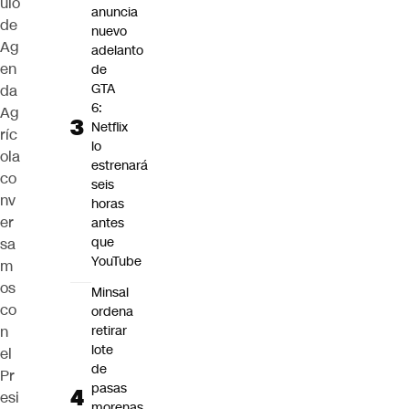
ulo
anuncia
de
nuevo
Ag
adelanto
en
de
GTA
da
6:
Ag
Netflix
ríc
lo
ola
estrenará
co
seis
nv
horas
er
antes
que
sa
YouTube
m
os
Minsal
co
ordena
n
retirar
lote
el
de
Pr
pasas
esi
morenas