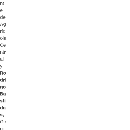
nt
e
de
Ag
ríc
ola
Ce
ntr
al
y
Ro
dri
go
Ba
sti
da
s,
Ge
re