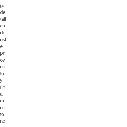
gó
de
tall
es
de
est
e
pr
oy
ec
to
y
fin
al
m
en
te
no