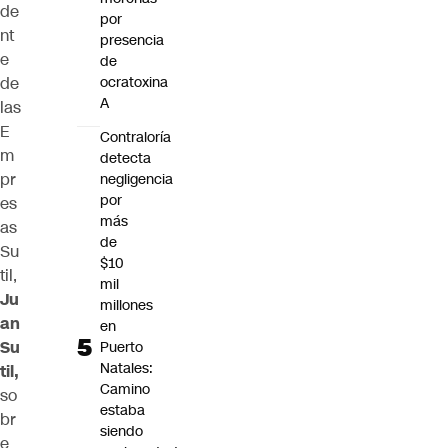
de
por
nt
presencia
e
de
de
ocratoxina
A
las
E
Contraloría
m
detecta
pr
negligencia
por
es
más
as
de
Su
$10
til,
mil
Ju
millones
an
en
Su
Puerto
Natales:
til,
Camino
so
estaba
br
siendo
e