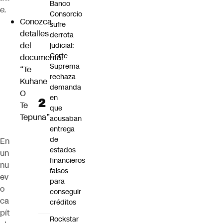
Banco
e.
Consorcio
Conozca
sufre
detalles
derrota
del
judicial:
Corte
documental
Suprema
“Te
rechaza
Kuhane
demanda
O
en
Te
que
Tepuna”
acusaban
entrega
de
En
estados
un
financieros
nu
falsos
ev
para
o
conseguir
ca
créditos
pít
Rockstar