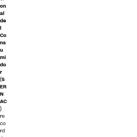
on
al
de
l
Co
ns
u
mi
do
r
(
S
ER
N
AC
)
re
co
rd