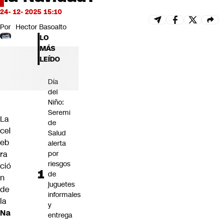
Futuro 360
24- 12- 2025 15:10
Opinión
Por
Hector Basoalto
LO
MÁS
LEÍDO
Día
del
Niño:
Seremi
La
de
cel
Salud
eb
alerta
ra
por
riesgos
ció
de
n
juguetes
de
informales
la
y
Na
entrega