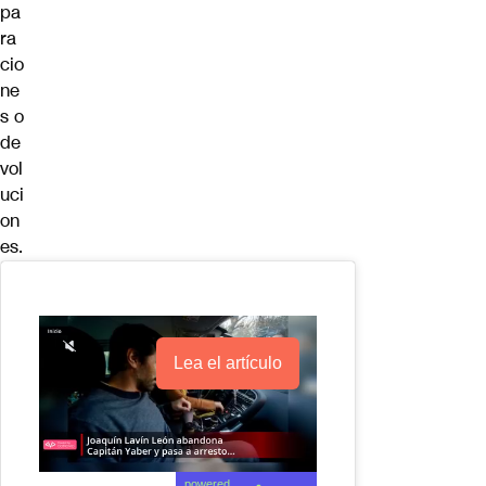
pa
ra
cio
ne
s o
de
vol
uci
on
es.
Lea el artículo
powered