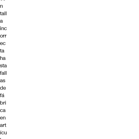
n
tall
a
inc
orr
ec
ta
ha
sta
fall
as
de
fá
bri
ca
en
art
ícu