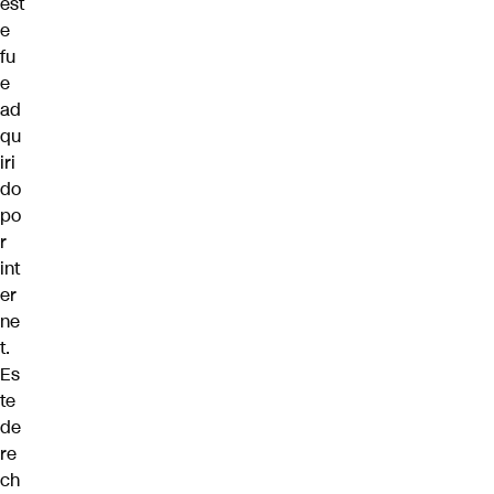
est
e
fu
e
ad
qu
iri
do
po
r
int
er
ne
t.
Es
te
de
re
ch