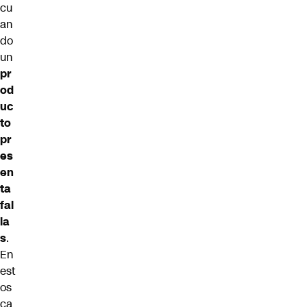
cu
an
do
un
pr
od
uc
to
pr
es
en
ta
fal
la
s
.
En
est
os
ca