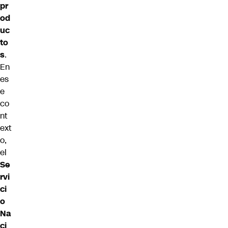
pr
od
uc
to
s
.
En
es
e
co
nt
ext
o,
el
Se
rvi
ci
o
Na
ci