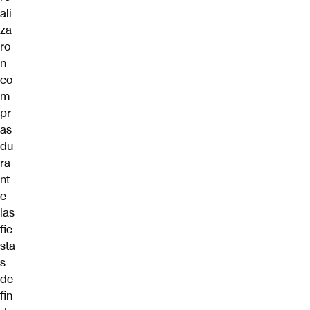
ali
za
ro
n
co
m
pr
as
du
ra
nt
e
las
fie
sta
s
de
fin