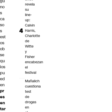
gu
revela
no
su
s
line-
ca
up:
so
Calvin
s
Harris,
Charlotte
est
de
os
Witte
ob
y
se
Fisher
qu
encabezan
ios
el
pu
festival
ed
Mañalich
en
cuestiona
pr
test
es
de
drogas
en
en
tar