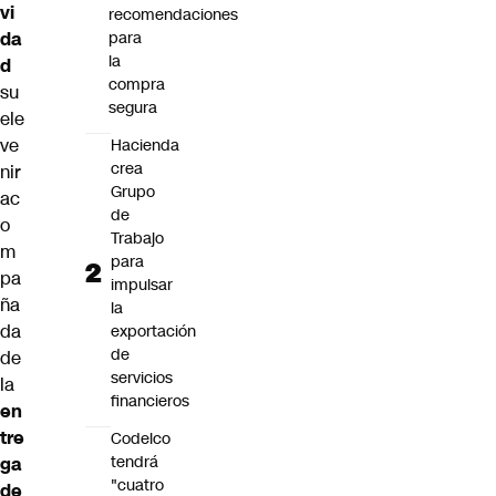
vi
recomendaciones
da
para
la
d
compra
su
segura
ele
ve
Hacienda
crea
nir
Grupo
ac
de
o
Trabajo
m
para
pa
impulsar
ña
la
da
exportación
de
de
servicios
la
financieros
en
tre
Codelco
tendrá
ga
"cuatro
de