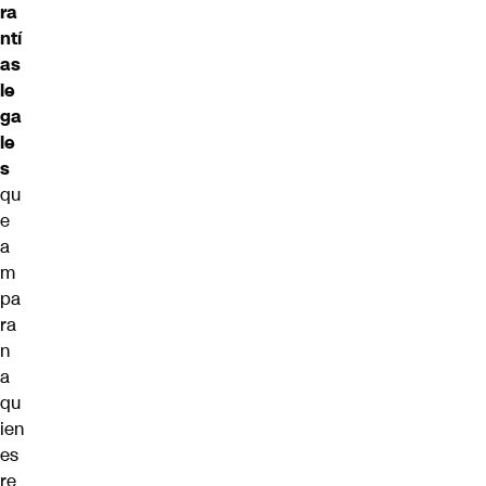
ra
ntí
as
le
ga
le
s
qu
e
a
m
pa
ra
n
a
qu
ien
es
re