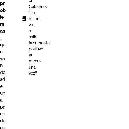
el
pr
Gobierno:
ob
“La
le
mitad
m
va
as
a
salir
,
falsamente
qu
positivo
e
al
va
menos
n
una
de
vez”
sd
e
un
a
pr
en
da
co