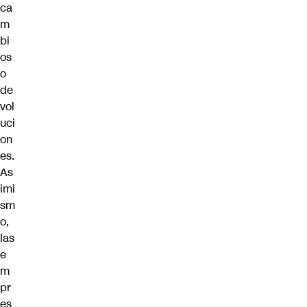
ca
m
bi
os
o
de
vol
uci
on
es.
As
imi
sm
o,
las
e
m
pr
es