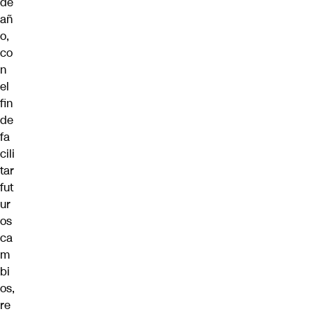
de
añ
o,
co
n
el
fin
de
fa
cili
tar
fut
ur
os
ca
m
bi
os,
re