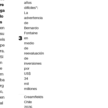
años
re
difíciles":
ga
La
lo
advertencia
s
de
en
Bernardo
Fontaine
su
en
vís
medio
pe
de
ra.
reevaluación
Si
de
n
inversiones
e
por
US$
m
34
ba
mil
rg
millones
o,
en
Creamfields
Chile
al
2026