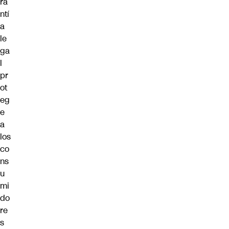
ra
ntí
a
le
ga
l
pr
ot
eg
e
a
los
co
ns
u
mi
do
re
s