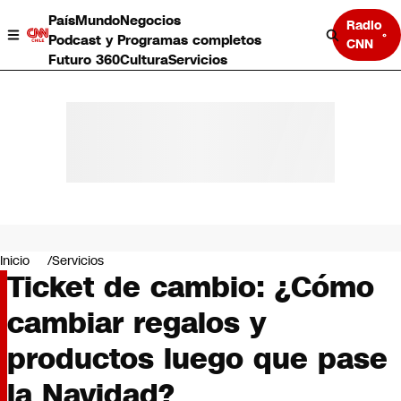
País
Mundo
Negocios
Radio
Podcast y Programas completos
CNN
Futuro 360
Cultura
Servicios
País
Mundo
Negocios
Inicio
Servicios
Ticket de cambio: ¿Cómo
Deportes
Programas completos
cambiar regalos y
Cultura
Servicios
productos luego que pase
Bits
CNN Data
la Navidad?
CNN tiempo