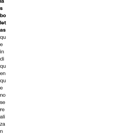
la
s
bo
let
as
qu
e
in
di
qu
en
qu
e
no
se
re
ali
za
n