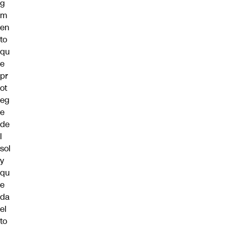
g
m
en
to
qu
e
pr
ot
eg
e
de
l
sol
y
qu
e
da
el
to