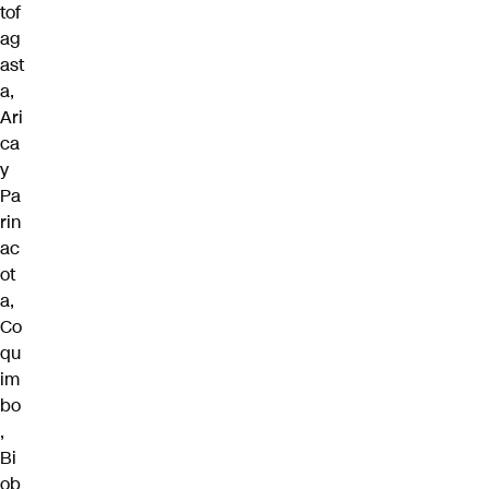
tof
ag
ast
a,
Ari
ca
y
Pa
rin
ac
ot
a,
Co
qu
im
bo
,
Bi
ob