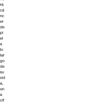
rá
cá
nc
er
de
pi
el
a
lo
lar
go
de
su
vid
a,
un
a
cif