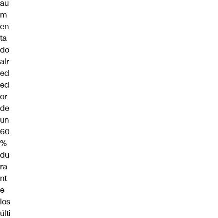
au
m
en
ta
do
alr
ed
ed
or
de
un
60
%
du
ra
nt
e
los
últi