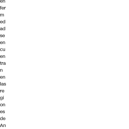
en
fer
m
ed
ad
se
en
cu
en
tra
n
en
las
re
gi
on
es
de
An