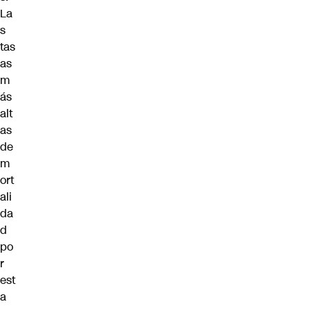
La
s
tas
as
m
ás
alt
as
de
m
ort
ali
da
d
po
r
est
a