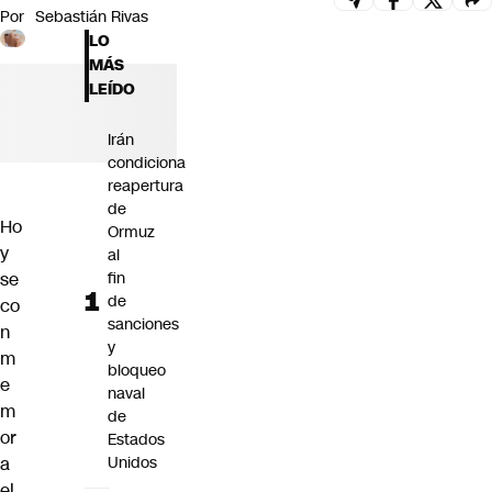
Por
Sebastián Rivas
Futuro 360
LO
Opinión
MÁS
LEÍDO
Irán
condiciona
reapertura
de
Ho
Ormuz
y
al
fin
se
de
co
sanciones
n
y
m
bloqueo
e
naval
m
de
or
Estados
Unidos
a
el