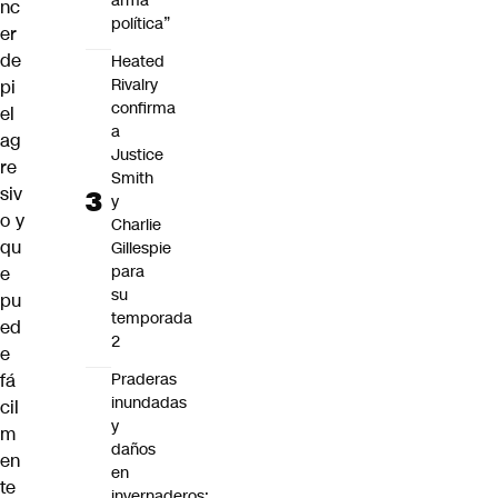
arma
nc
política”
er
de
Heated
Rivalry
pi
confirma
el
a
ag
Justice
re
Smith
siv
y
o y
Charlie
qu
Gillespie
para
e
su
pu
temporada
ed
2
e
Praderas
fá
inundadas
cil
y
m
daños
en
en
te
invernaderos: