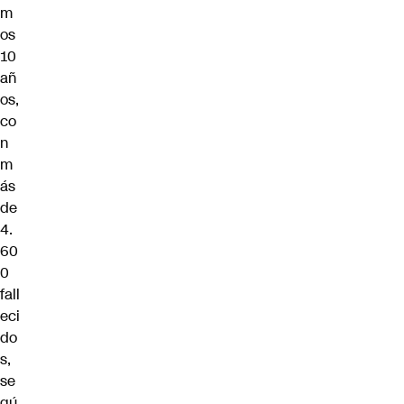
m
os
10
añ
os,
co
n
m
ás
de
4.
60
0
fall
eci
do
s,
se
gú