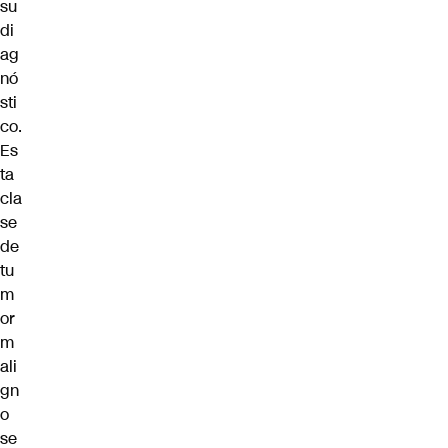
su
di
ag
nó
sti
co.
Es
ta
cla
se
de
tu
m
or
m
ali
gn
o
se