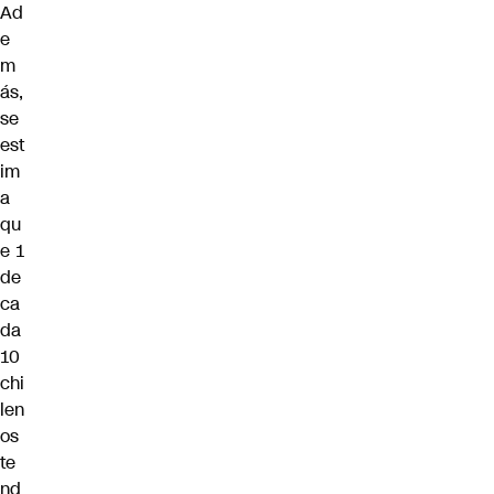
Ad
e
m
ás,
se
est
im
a
qu
e 1
de
ca
da
10
chi
len
os
te
nd