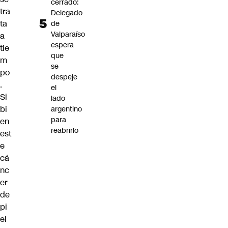
cerrado:
tra
Delegado
ta
de
Valparaíso
a
espera
tie
que
m
se
po
despeje
.
el
Si
lado
bi
argentino
para
en
reabrirlo
est
e
cá
nc
er
de
pi
el