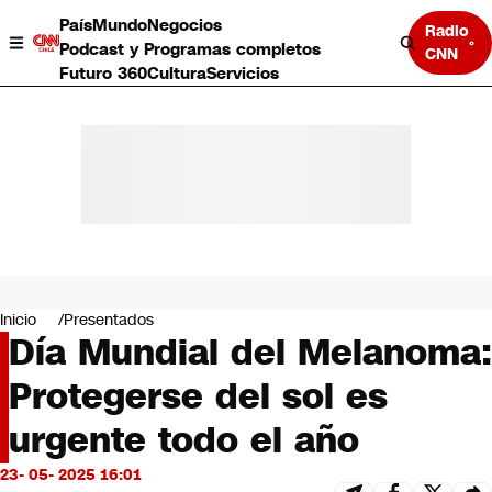
País
Mundo
Negocios
Radio
Podcast y Programas completos
CNN
Futuro 360
Cultura
Servicios
País
Mundo
Negocios
Inicio
Presentados
Día Mundial del Melanoma:
Deportes
Programas completos
Protegerse del sol es
Cultura
Servicios
urgente todo el año
Bits
CNN Data
23- 05- 2025 16:01
CNN tiempo