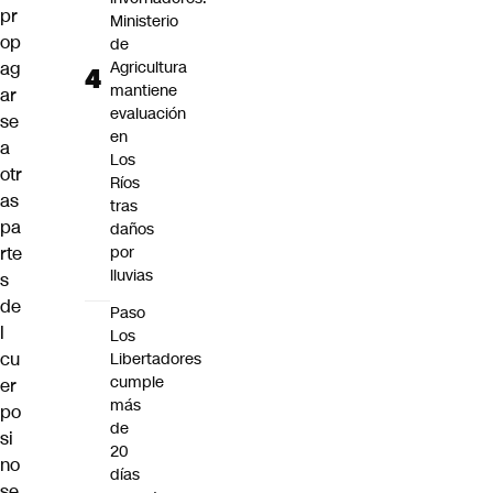
pr
Ministerio
op
de
Agricultura
ag
mantiene
ar
evaluación
se
en
a
Los
otr
Ríos
as
tras
pa
daños
por
rte
lluvias
s
de
Paso
l
Los
cu
Libertadores
cumple
er
más
po
de
si
20
no
días
se