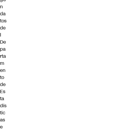
n
da
tos
de
l
De
pa
rta
m
en
to
de
Es
ta
dís
tic
as
e