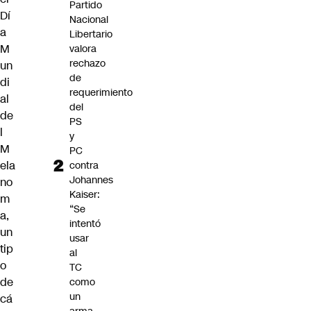
Partido
Dí
Nacional
a
Libertario
M
valora
rechazo
un
de
di
requerimiento
al
del
de
PS
l
y
M
PC
ela
contra
Johannes
no
Kaiser:
m
“Se
a,
intentó
un
usar
tip
al
o
TC
de
como
un
cá