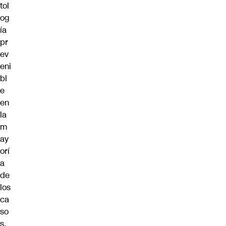
tol
og
ía
pr
ev
eni
bl
e
en
la
m
ay
orí
a
de
los
ca
so
s.