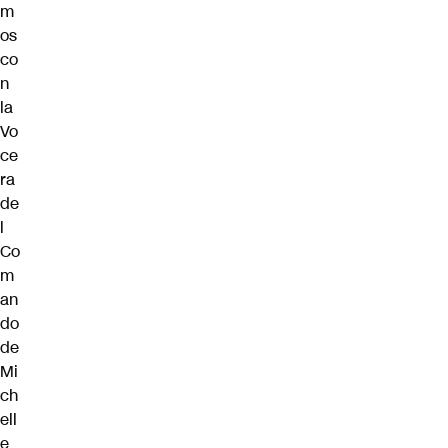
m
os
co
n
la
Vo
ce
ra
de
l
Co
m
an
do
de
Mi
ch
ell
e