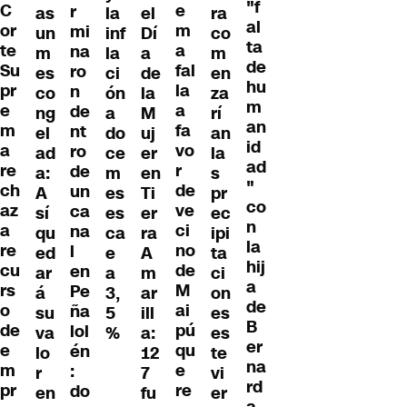
"f
C
e
r
as
la
el
ra
al
or
m
mi
un
inf
Dí
co
ta
te
a
na
m
la
a
m
de
Su
fal
ro
es
ci
de
en
hu
pr
la
n
co
ón
la
za
m
e
a
de
ng
a
M
rí
an
m
fa
nt
el
do
uj
an
id
a
vo
ro
ad
ce
er
la
ad
re
r
de
a:
m
en
s
"
ch
de
un
A
es
Ti
pr
co
az
ve
ca
sí
es
er
ec
n
a
ci
na
qu
ca
ra
ipi
la
re
no
l
ed
e
A
ta
hij
cu
de
en
ar
a
m
ci
a
rs
M
Pe
á
3,
ar
on
de
o
ai
ña
su
5
ill
es
B
de
pú
lol
va
%
a:
es
er
e
qu
én
lo
12
te
na
m
e
:
r
7
vi
rd
pr
re
do
en
fu
er
a