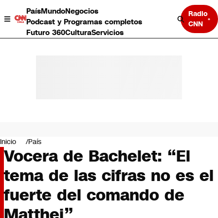
País
Mundo
Negocios
Radio
Podcast y Programas completos
CNN
Futuro 360
Cultura
Servicios
País
Mundo
Negocios
Inicio
País
Vocera de Bachelet: “El
Deportes
Programas completos
tema de las cifras no es el
Cultura
Servicios
fuerte del comando de
Bits
CNN Data
Matthei”
CNN tiempo