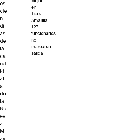
Mujer
os
en
cie
Tierra
n
Amarilla:
dí
127
as
funcionarios
no
de
marcaron
la
salida
ca
nd
id
at
a
de
la
Nu
ev
a
M
ay