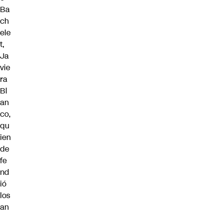
Ba
ch
ele
t,
Ja
vie
ra
Bl
an
co,
qu
ien
de
fe
nd
ió
los
an