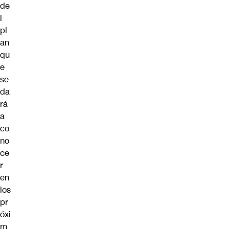
de
l
pl
an
qu
e
se
da
rá
a
co
no
ce
r
en
los
pr
óxi
m