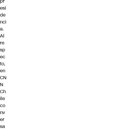
pr
esi
de
nci
a.
Al
re
sp
ec
to,
en
CN
N
Ch
ile
co
nv
er
sa