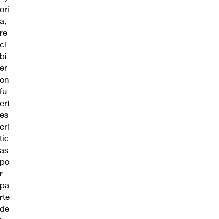
orí
a,
re
ci
bi
er
on
fu
ert
es
crí
tic
as
po
r
pa
rte
de