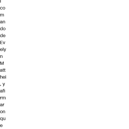
l
co
m
an
do
de
Ev
ely
n
M
att
hei
, y
afi
rm
ar
on
qu
e