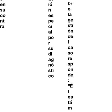
br
en
ió
e
su
n
la
co
es
ge
nt
pe
sti
ra
ci
ón
al
de
po
l
r
ca
su
so
di
re
ag
sp
nó
on
sti
de
co
:
"É
l
es
tá
m