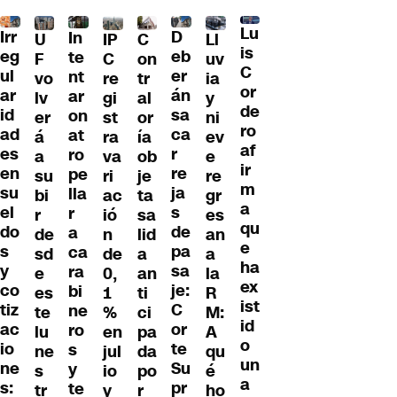
Lu
Irr
D
In
U
IP
C
Ll
is
eg
eb
te
F
C
on
uv
C
ul
er
nt
vo
re
tr
ia
or
ar
án
ar
lv
gi
al
y
de
id
sa
on
er
st
or
ni
ro
ad
ca
at
á
ra
ía
ev
af
es
r
ro
a
va
ob
e
ir
en
re
pe
su
ri
je
re
m
su
ja
lla
bi
ac
ta
gr
a
el
s
r
r
ió
sa
es
qu
do
de
a
de
n
lid
an
e
s
pa
ca
sd
de
a
a
ha
y
sa
ra
e
0,
an
la
ex
co
je:
bi
es
1
ti
R
ist
tiz
C
ne
te
%
ci
M:
id
ac
or
ro
lu
en
pa
A
o
io
te
s
ne
jul
da
qu
un
ne
Su
y
s
io
po
é
a
s:
pr
te
tr
y
r
ho