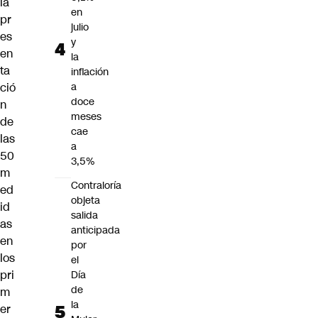
la
en
pr
julio
es
y
en
la
ta
inflación
ció
a
doce
n
meses
de
cae
las
a
50
3,5%
m
Contraloría
ed
objeta
id
salida
as
anticipada
en
por
los
el
pri
Día
de
m
la
er