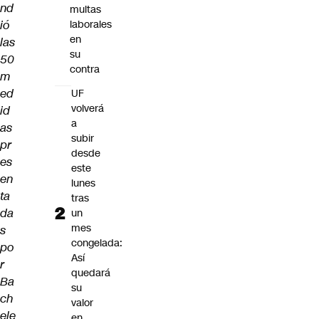
nd
multas
ió
laborales
en
las
su
50
contra
m
ed
UF
volverá
id
a
as
subir
pr
desde
es
este
en
lunes
ta
tras
da
un
mes
s
congelada:
po
Así
r
quedará
Ba
su
ch
valor
ele
en