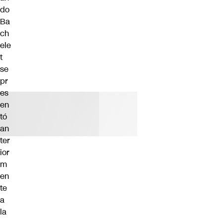
do
Ba
ch
ele
t
se
pr
es
en
tó
an
ter
ior
m
en
te
a
la