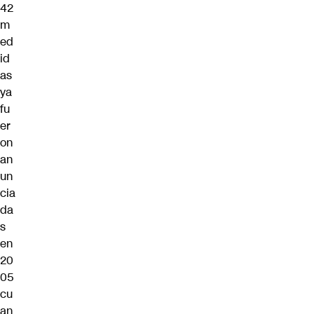
42
m
ed
id
as
ya
fu
er
on
an
un
cia
da
s
en
20
05
cu
an