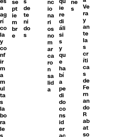
es
qu
s
se
nc
ne
Ve
a
ie
de
pt
io
s
ra
ag
re
te
ie
na
y
rí
di
ni
m
ri
an
co
áli
do
br
os
te
la
si
s
e
no
la
y
s
m
s
co
y
ar
cr
nf
qu
ca
íti
ir
e
ro
ca
m
ha
n
s
a
bí
sa
de
m
a
lid
Fe
ul
pe
a
rn
ta
di
an
s
do
do
la
co
R
bo
ns
ab
ra
id
at
le
er
so
s
ac