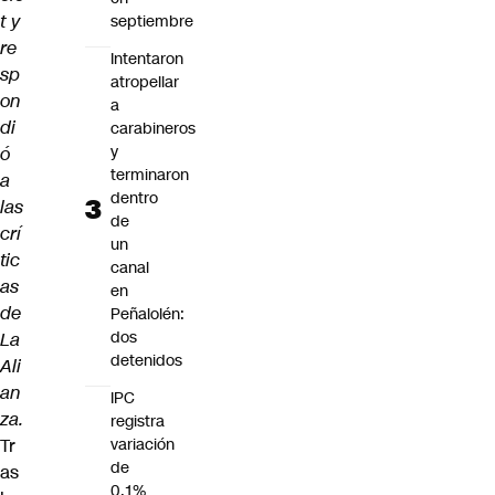
t y
septiembre
re
Intentaron
sp
atropellar
on
a
di
carabineros
y
ó
terminaron
a
dentro
las
de
crí
un
tic
canal
as
en
de
Peñalolén:
dos
La
detenidos
Ali
an
IPC
za.
registra
Tr
variación
de
as
0,1%