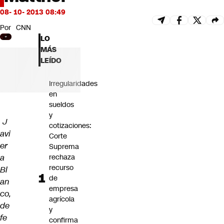
Futuro 360
08- 10- 2013 08:49
Opinión
Por
CNN
LO
MÁS
LEÍDO
Irregularidades
en
sueldos
y
J
cotizaciones:
avi
Corte
er
Suprema
a
rechaza
recurso
Bl
de
an
empresa
co,
agrícola
de
y
fe
confirma