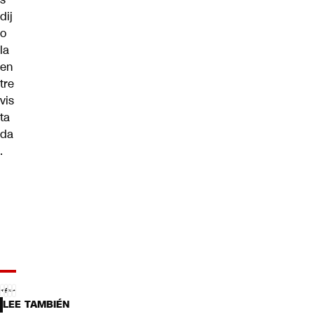
dij
o
la
en
tre
vis
ta
da
.
LEE TAMBIÉN