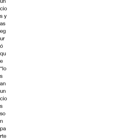
un
cio
s y
as
eg
ur
ó
qu
e
“lo
s
an
un
cio
s
so
n
pa
rte