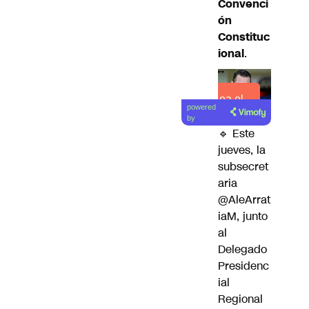
Convenci
ón
Constituc
ional
.
Lea el
powered
artículo
by
🔹 Este
jueves, la
subsecret
aria
@AleArrat
iaM
, junto
al
Delegado
Presidenc
ial
Regional