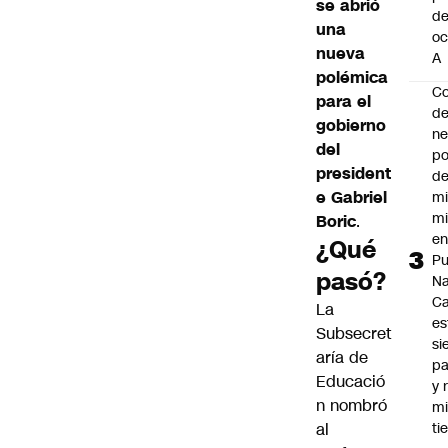
se abrió
d
una
oc
nueva
A
polémica
Co
para el
de
gobierno
ne
del
po
president
de
e Gabriel
mi
mi
Boric
.
e
¿Qué
Pu
pasó?
Na
C
La
es
Subsecret
si
aría de
p
Educació
y 
n nombró
m
al
ti