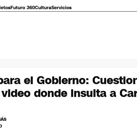
letos
Futuro 360
Cultura
Servicios
para el Gobierno: Cuesti
video donde insulta a Ca
MÁS
O