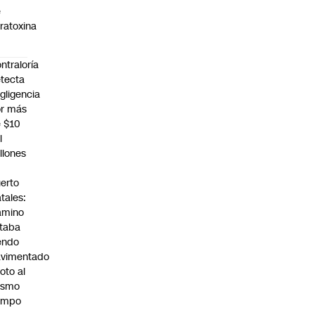
e
ratoxina
ntraloría
tecta
gligencia
r más
 $10
l
llones
n
erto
tales:
amino
taba
endo
avimentado
roto al
ismo
empo