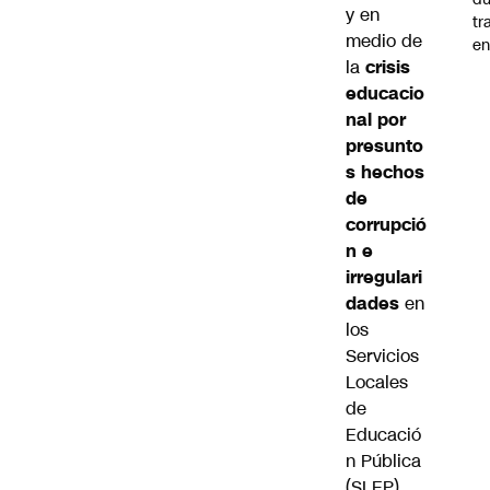
y en
tr
medio de
en
la
crisis
educacio
nal por
presunto
s hechos
de
corrupció
n e
irregulari
dades
en
los
Servicios
Locales
de
Educació
n Pública
(SLEP).