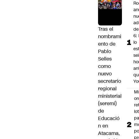
Ro
an
nu
ad
Tras el
de
6: 
nombrami
lo
ento de
es
Pablo
se
Selles
ho
como
an
nuevo
qu
secretario
Yo
regional
Mi
ministerial
or
(seremi)
re
de
lo
Educació
p
m
n en
po
Atacama,
pr