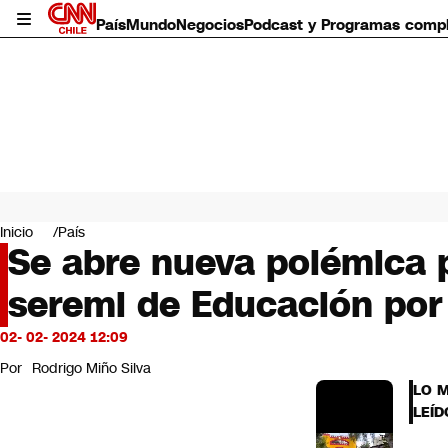
País
Mundo
Negocios
Podcast y Programas comp
País
Mundo
Inicio
País
Negocios
Se abre nueva polémica 
Deportes
seremi de Educación por 
Programas completos
Cultura
Servicios
02- 02- 2024 12:09
Bits
Por
Rodrigo Miño Silva
CNN Data
LO 
CNN tiempo
LEÍD
Futuro 360
Opinión