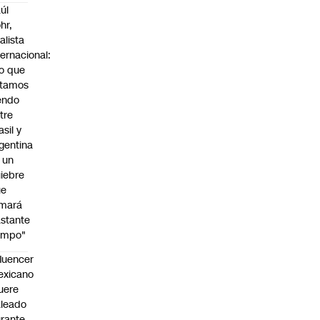
úl
hr,
alista
ternacional:
o que
stamos
endo
tre
asil y
gentina
 un
iebre
ue
omará
stante
empo"
fluencer
exicano
uere
leado
rante