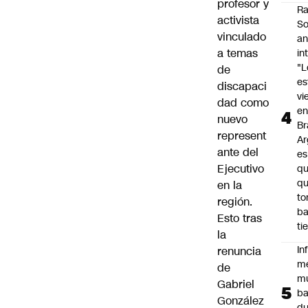
profesor y
Ra
activista
So
vinculado
an
a temas
in
"L
de
e
discapaci
vi
dad como
en
nuevo
Br
represent
Ar
ante del
es
Ejecutivo
qu
q
en la
t
región
.
ba
Esto tras
ti
la
In
renuncia
m
de
m
Gabriel
ba
González
du