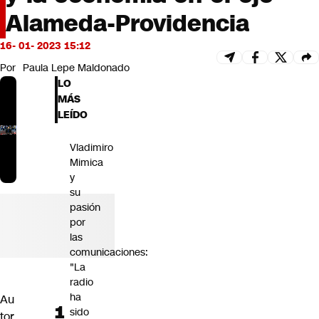
Futuro 360
Alameda-Providencia
Opinión
16- 01- 2023 15:12
Por
Paula Lepe Maldonado
LO
MÁS
LEÍDO
Vladimiro
Mimica
y
su
pasión
por
las
comunicaciones:
"La
radio
ha
Au
sido
tor