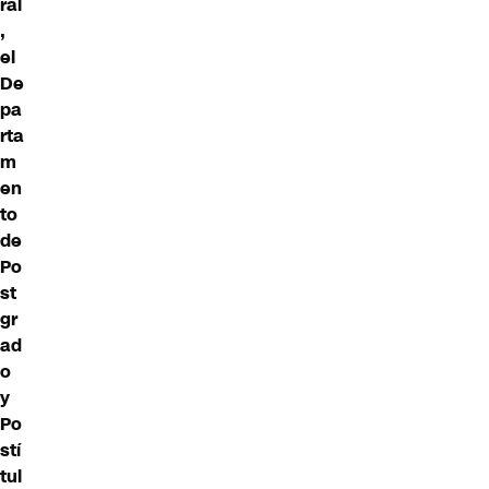
ral
,
el
De
pa
rta
m
en
to
de
Po
st
gr
ad
o
y
Po
stí
tul