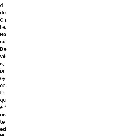
d
de
Ch
ile,
Ro
sa
De
vé
s
,
pr
oy
ec
tó
qu
e
“
es
te
ed