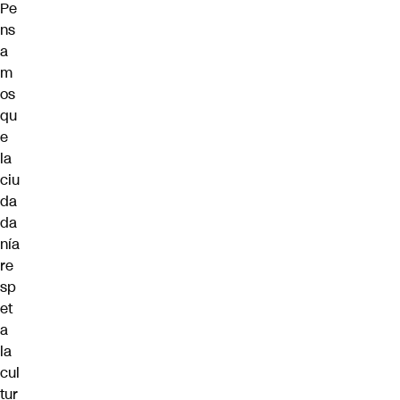
Pe
ns
a
m
os
qu
e
la
ciu
da
da
nía
re
sp
et
a
la
cul
tur