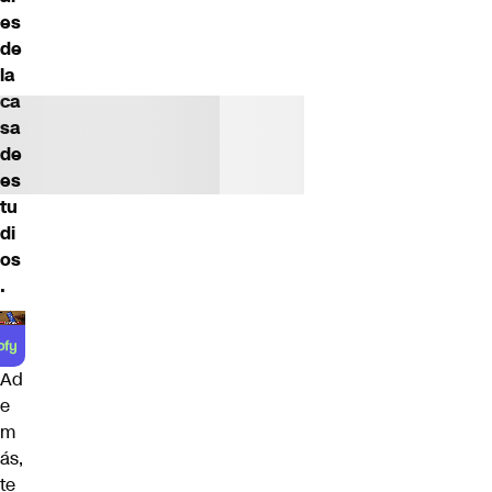
es
de
la
ca
sa
de
es
tu
di
os
.
Ad
e
m
ás,
te