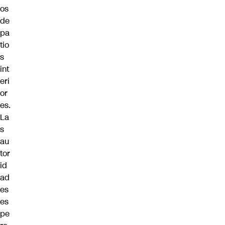
os
de
pa
tio
s
int
eri
or
es.
La
s
au
tor
id
ad
es
es
pe