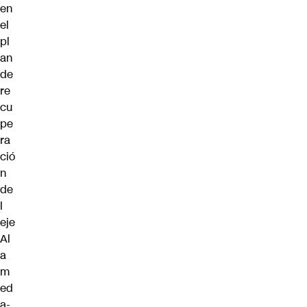
en
el
pl
an
de
re
cu
pe
ra
ció
n
de
l
eje
Al
a
m
ed
a-