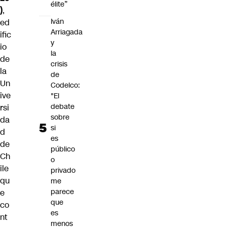
élite”
)
,
Iván
ed
Arriagada
ific
y
io
la
de
crisis
la
de
Un
Codelco:
ive
"El
debate
rsi
sobre
da
si
d
es
de
público
Ch
o
ile
privado
qu
me
parece
e
que
co
es
nt
menos