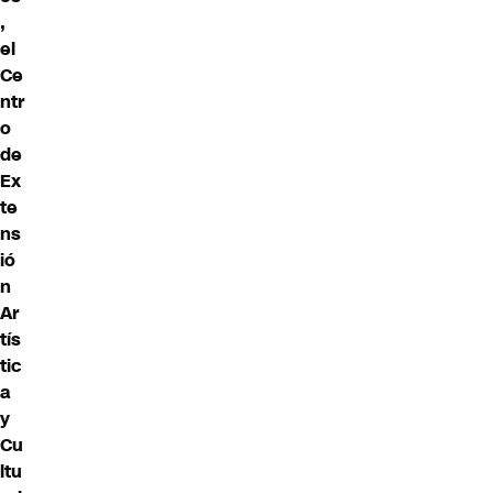
,
el
Ce
ntr
o
de
Ex
te
ns
ió
n
Ar
tís
tic
a
y
Cu
ltu