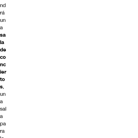
nd
rá
un
a
sa
la
de
co
nc
ier
to
s
,
un
a
sal
a
pa
ra