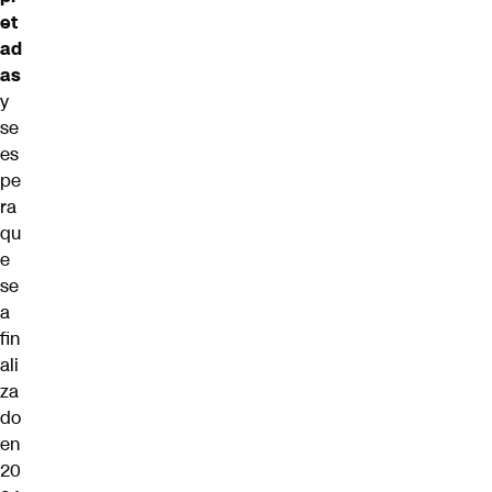
et
ad
as
y
se
es
pe
ra
qu
e
se
a
fin
ali
za
do
en
20