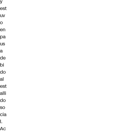
y
est
uv
o
en
pa
us
a
de
bi
do
al
est
alli
do
so
cia
l.
Ac