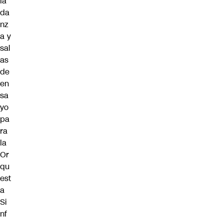
la
da
nz
a y
sal
as
de
en
sa
yo
pa
ra
la
Or
qu
est
a
Si
nf