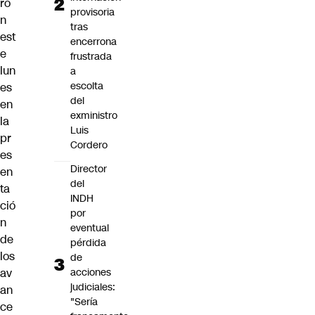
ro
provisoria
n
tras
est
encerrona
e
frustrada
lun
a
escolta
es
del
en
exministro
la
Luis
pr
Cordero
es
Director
en
del
ta
INDH
ció
por
n
eventual
de
pérdida
los
de
av
acciones
judiciales:
an
"Sería
ce