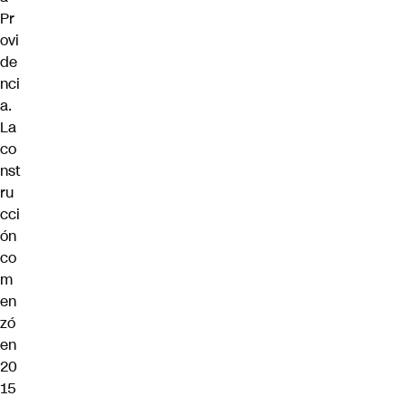
Pr
ovi
de
nci
a.
La
co
nst
ru
cci
ón
co
m
en
zó
en
20
15