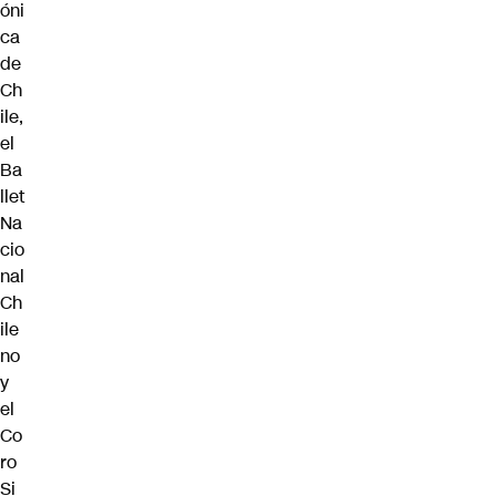
óni
ca
de
Ch
ile,
el
Ba
llet
Na
cio
nal
Ch
ile
no
y
el
Co
ro
Si