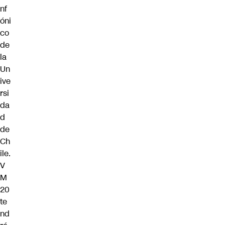
nf
óni
co
de
la
Un
ive
rsi
da
d
de
Ch
ile.
V
M
20
te
nd