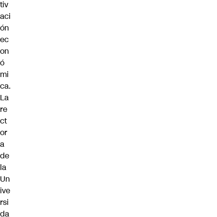
tiv
aci
ón
ec
on
ó
mi
ca.
La
re
ct
or
a
de
la
Un
ive
rsi
da