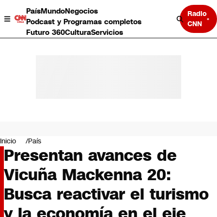
País
Mundo
Negocios
Radio
Podcast y Programas completos
CNN
Futuro 360
Cultura
Servicios
País
Mundo
Negocios
Inicio
País
Presentan avances de
Deportes
Programas completos
Vicuña Mackenna 20:
Cultura
Servicios
Busca reactivar el turismo
Bits
CNN Data
y la economía en el eje
CNN tiempo