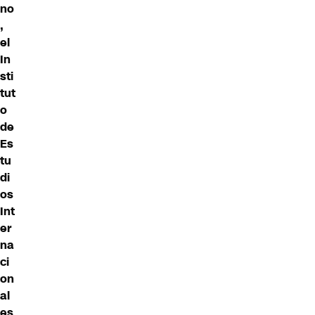
no
,
el
In
sti
tut
o
de
Es
tu
di
os
Int
er
na
ci
on
al
es