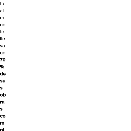
tu
al
m
en
te
lle
va
un
70
%
de
su
s
ob
ra
s
co
m
pl