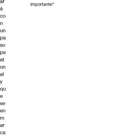
ar
importante"
á
co
n
un
pa
so
pe
at
on
al
y
qu
e
se
en
m
ar
ca