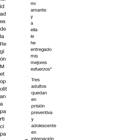
mi
id
amante
ad
y
es
a
de
ella
la
le
he
Re
entregado
gi
mis
ón
mejores
M
esfuerzos"
et
Tres
op
adultos
olit
quedan
an
en
a
prisión
pa
preventiva
rti
y
adolescente
ci
en
pa
internación