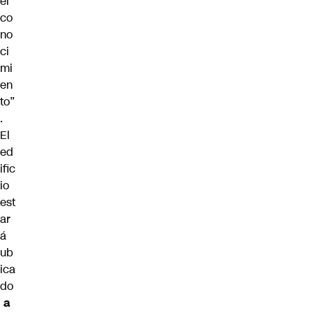
el
co
no
ci
mi
en
to”
.
El
ed
ific
io
est
ar
á
ub
ica
do
a