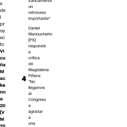
francamente
s
un
de
retroceso
l
importante"
pr
Daniel
oy
Manouchehri
ec
(PS)
to
responde
Vi
a
cu
crítica
de
ña
Magdalena
M
Piñera:
ac
“No
ke
llegamos
nn
al
a
Congreso
20
a
agradar
(V
a
M
una
20