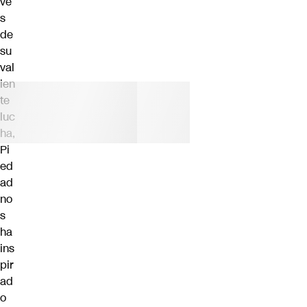
vé
s
de
su
val
ien
te
luc
ha,
Pi
ed
ad
no
s
ha
ins
pir
ad
o