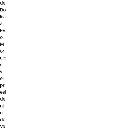
de
Bo
livi
a,
Ev
o
M
or
ale
s
,
y
el
pr
esi
de
nt
e
de
Ve