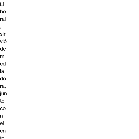
Li
be
ral
,
sir
vió
de
m
ed
ia
do
ra,
jun
to
co
n
el
en
to