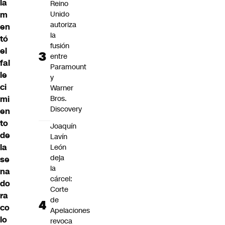
la
Reino
Unido
m
autoriza
en
la
tó
fusión
el
entre
fal
Paramount
le
y
ci
Warner
Bros.
mi
Discovery
en
to
Joaquín
de
Lavín
la
León
deja
se
la
na
cárcel:
do
Corte
ra
de
co
Apelaciones
lo
revoca