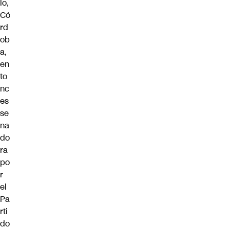
lo,
Có
rd
ob
a
,
en
to
nc
es
se
na
do
ra
po
r
el
Pa
rti
do