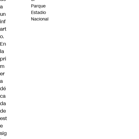
Parque
a
Estadio
un
Nacional
inf
art
o.
En
la
pri
m
er
a
dé
ca
da
de
est
e
sig