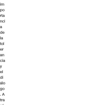
im
po
rta
nci
a
de
la
tol
er
an
cia
y
el
di
álo
go
. A
tra