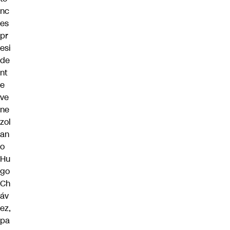
nc
es
pr
esi
de
nt
e
ve
ne
zol
an
o
Hu
go
Ch
áv
ez,
pa