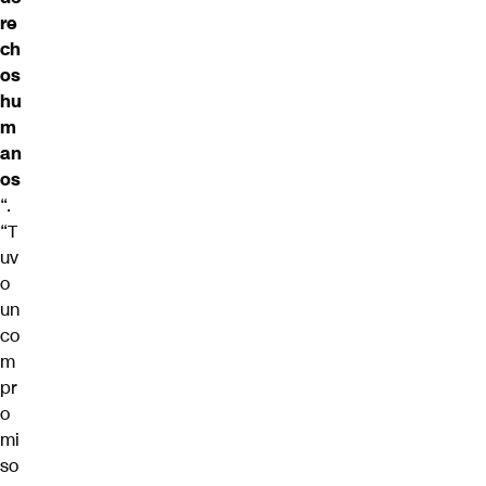
re
ch
os
hu
m
an
os
“.
“T
uv
o
un
co
m
pr
o
mi
so