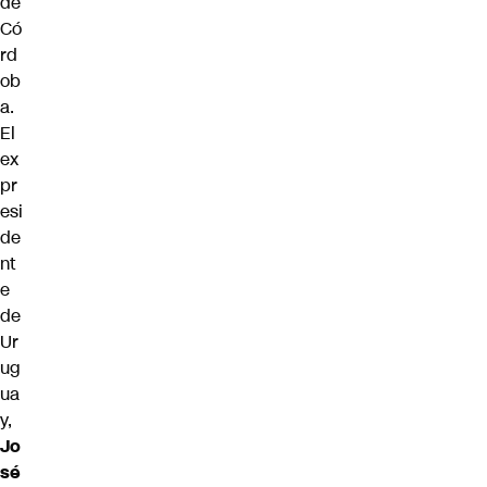
de
Có
rd
ob
a.
El
ex
pr
esi
de
nt
e
de
Ur
ug
ua
y,
Jo
sé