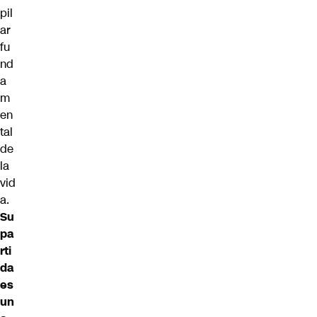
pil
ar
fu
nd
a
m
en
tal
de
la
vid
a.
Su
pa
rti
da
es
un