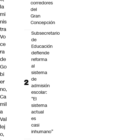
corredores
la
del
mi
Gran
nis
Concepción
tra
Subsecretario
Vo
de
ce
Educación
ra
defiende
de
reforma
al
Go
sistema
bi
de
er
admisión
no,
escolar:
Ca
“El
mil
sistema
a
actual
es
Val
casi
lej
inhumano”
o
,