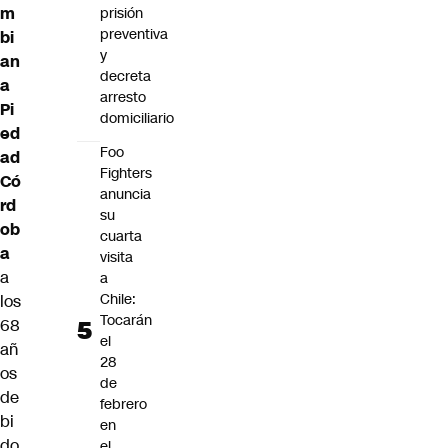
m
prisión
preventiva
bi
y
an
decreta
a
arresto
Pi
domiciliario
ed
Foo
ad
Fighters
Có
anuncia
rd
su
ob
cuarta
a
visita
a
a
Chile:
los
Tocarán
68
el
añ
28
os
de
de
febrero
bi
en
do
el