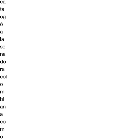
ca
tal
og
ó
a
la
se
na
do
ra
col
o
m
bi
an
a
co
m
o