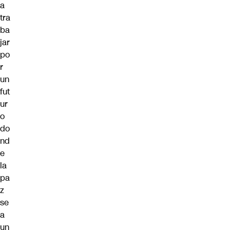
a
tra
ba
jar
po
r
un
fut
ur
o
do
nd
e
la
pa
z
se
a
un