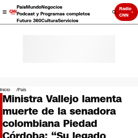
País
Mundo
Negocios
Radio
Podcast y Programas completos
CNN
Futuro 360
Cultura
Servicios
País
Mundo
Negocios
Inicio
País
Ministra Vallejo lamenta
Deportes
Programas completos
muerte de la senadora
Cultura
Servicios
colombiana Piedad
Bits
CNN Data
Córdoba: “Su legado
CNN tiempo