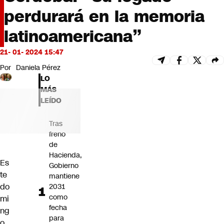
Futuro 360
perdurará en la memoria
Opinión
latinoamericana”
21- 01- 2024 15:47
Por
Daniela Pérez
LO
MÁS
LEÍDO
Tras
freno
de
Hacienda,
Es
Gobierno
te
mantiene
do
2031
como
mi
fecha
ng
para
o,