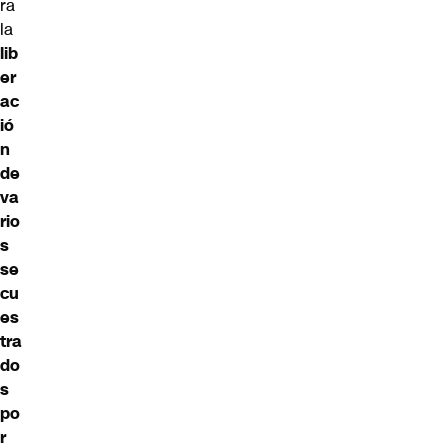
ra
la
lib
er
ac
ió
n
de
va
rio
s
se
cu
es
tra
do
s
po
r