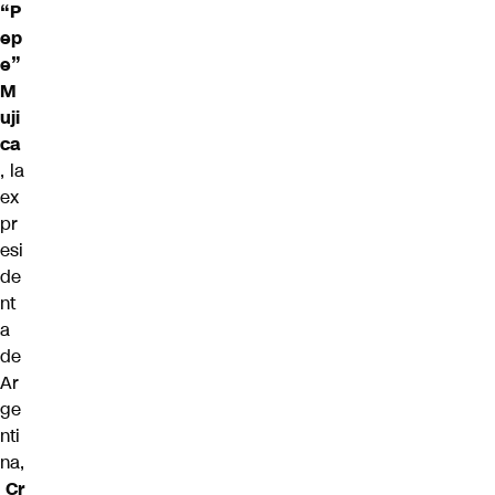
“P
ep
e”
M
uji
ca
, la
ex
pr
esi
de
nt
a
de
Ar
ge
nti
na,
Cr