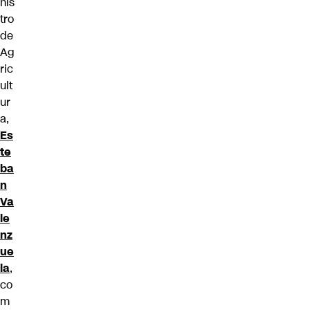
nis
tro
de
Ag
ric
ult
ur
a,
Es
te
ba
n
Va
le
nz
ue
la
,
co
m