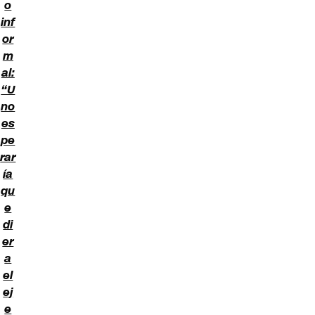
o
inf
or
m
al:
“U
no
es
pe
rar
ía
qu
e
di
er
a
el
ej
e