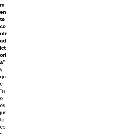
m
en
te
co
ntr
ad
ict
ori
a”
y
qu
e
“n
o
es
jus
to
co