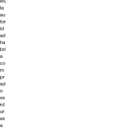
eo,
la
au
tor
id
ad
ha
brí
a
co
m
pr
ad
o
ve
rd
ur
as
a