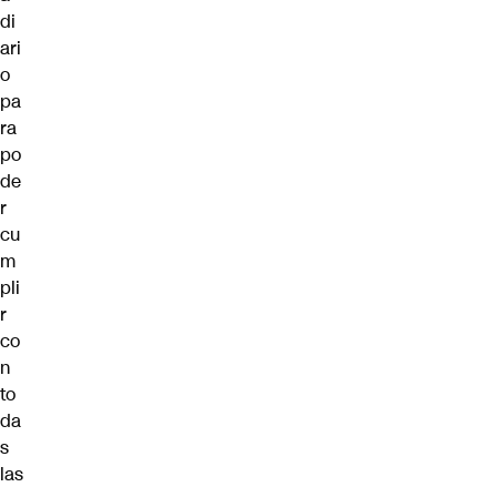
di
ari
o
pa
ra
po
de
r
cu
m
pli
r
co
n
to
da
s
las