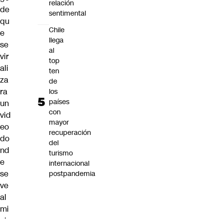
relación
de
sentimental
qu
Chile
e
llega
se
al
vir
top
ali
ten
za
de
ra
los
países
un
con
vid
mayor
eo
recuperación
do
del
nd
turismo
e
internacional
se
postpandemia
ve
al
mi