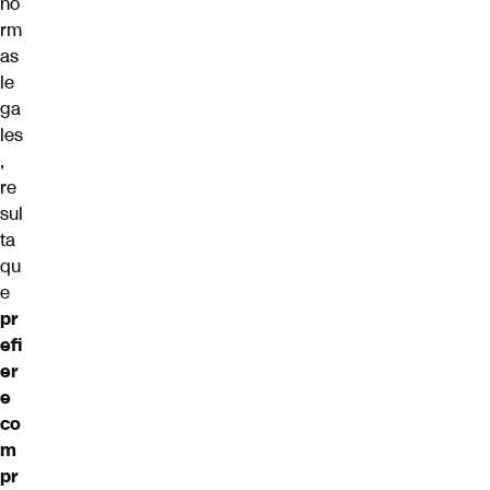
no
rm
as
le
ga
les
,
re
sul
ta
qu
e
pr
efi
er
e
co
m
pr