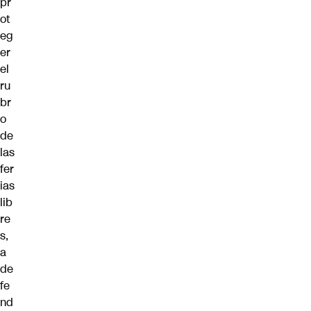
pr
ot
eg
er
el
ru
br
o
de
las
fer
ias
lib
re
s,
a
de
fe
nd