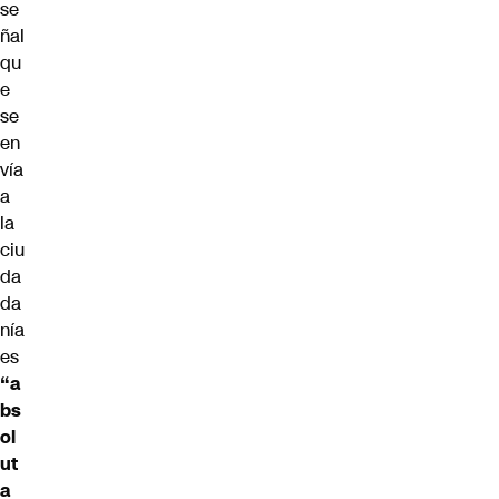
se
ñal
qu
e
se
en
vía
a
la
ciu
da
da
nía
es
“a
bs
ol
ut
a