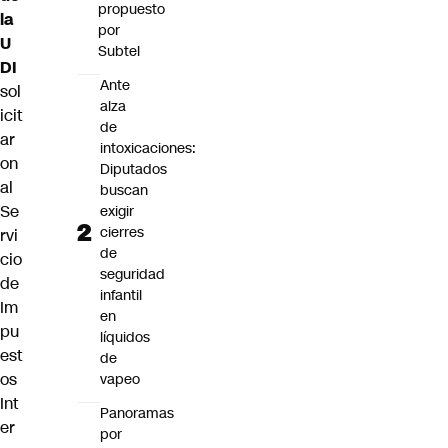
propuesto
la
por
U
Subtel
DI
Ante
sol
alza
icit
de
ar
intoxicaciones:
on
Diputados
al
buscan
Se
exigir
cierres
rvi
de
cio
seguridad
de
infantil
Im
en
pu
líquidos
est
de
os
vapeo
Int
Panoramas
er
por