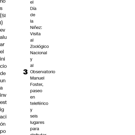
no
el
s
Día
de
(SI
la
I)
Niñez:
ev
Visita
alu
al
ar
Zoológico
el
Nacional
ini
y
al
cio
Observatorio
de
Manuel
un
Foster,
a
paseo
inv
en
est
teleférico
ig
y
seis
aci
lugares
ón
para
po