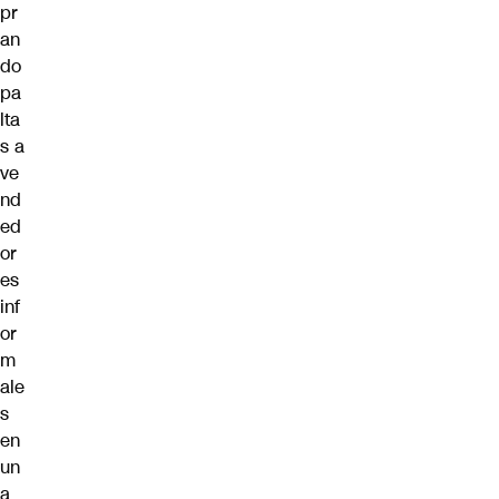
pr
an
do
pa
lta
s a
ve
nd
ed
or
es
inf
or
m
ale
s
en
un
a