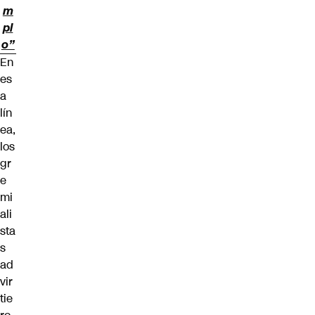
m
pl
o”
En
es
a
lín
ea,
los
gr
e
mi
ali
sta
s
ad
vir
tie