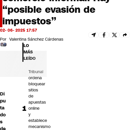
Futuro 360
“posible evasión de
Opinión
impuestos”
02- 06- 2025 17:57
Por
Valentina Sánchez Cárdenas
LO
MÁS
LEÍDO
Tribunal
ordena
bloquear
sitios
Di
de
pu
apuestas
ta
online
do
y
establece
s
mecanismo
de