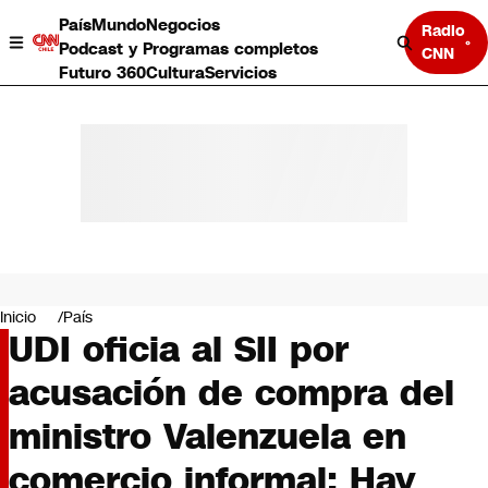
País
Mundo
Negocios
Radio
Podcast y Programas completos
CNN
Futuro 360
Cultura
Servicios
País
Mundo
Negocios
Inicio
País
UDI oficia al SII por
Deportes
Programas completos
acusación de compra del
Cultura
Servicios
ministro Valenzuela en
Bits
CNN Data
comercio informal: Hay
CNN tiempo