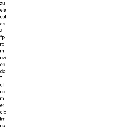
zu
ela
est
arí
a
“p
ro
m
ovi
en
do
”
el
co
m
er
cio
irr
eg