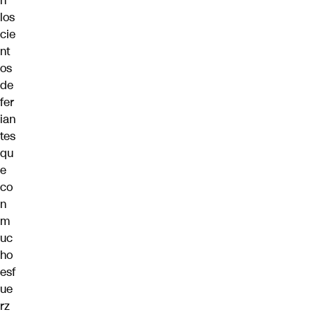
n
los
cie
nt
os
de
fer
ian
tes
qu
e
co
n
m
uc
ho
esf
ue
rz