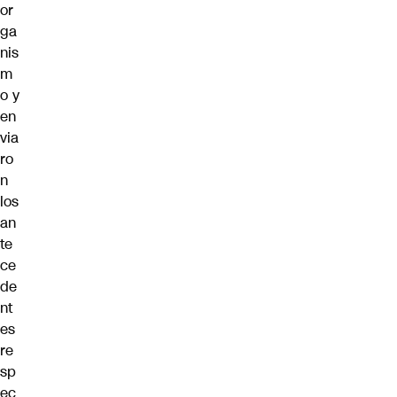
or
ga
nis
m
o y
en
via
ro
n
los
an
te
ce
de
nt
es
re
sp
ec