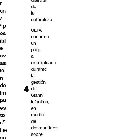
disfrutar
r
de
un
la
a
naturaleza
“p
UEFA
os
confirma
ibl
un
e
pago
ev
a
as
exempleada
durante
ió
la
n
gestión
de
de
im
Gianni
pu
Infantino,
es
en
to
medio
de
s”
desmentidos
lue
sobre
go