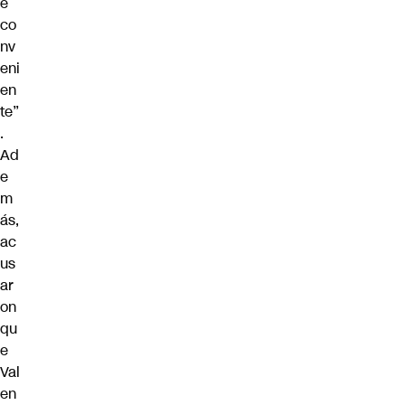
e
co
nv
eni
en
te”
.
Ad
e
m
ás,
ac
us
ar
on
qu
e
Val
en