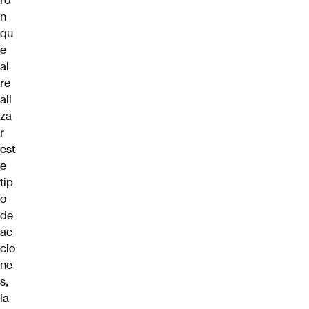
ro
n
qu
e
al
re
ali
za
r
est
e
tip
o
de
ac
cio
ne
s,
la