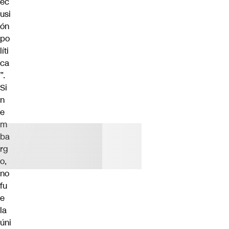
ec
usi
ón
po
líti
ca
”.
Si
n
e
m
ba
rg
o,
no
fu
e
la
úni