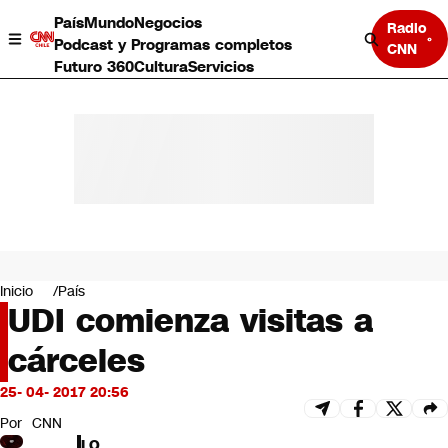
País
Mundo
Negocios
Radio
Podcast y Programas completos
CNN
Futuro 360
Cultura
Servicios
País
Mundo
Negocios
Inicio
País
UDI comienza visitas a
Deportes
Programas completos
cárceles
Cultura
Servicios
25- 04- 2017 20:56
Bits
CNN Data
Por
CNN
CNN tiempo
LO