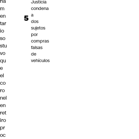
rla
Justicia
m
condena
a
en
dos
tar
sujetos
io
por
so
compras
stu
falsas
vo
de
qu
vehículos
e
el
co
ro
nel
en
ret
iro
pr
oc