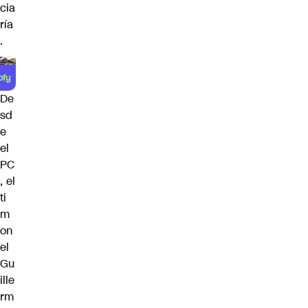
cia
ría
.
De
sd
e
el
PC
, el
ti
m
on
el
Gu
ille
rm