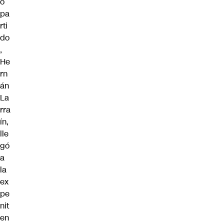
o
pa
rti
do
,
He
rn
án
La
rra
ín,
lle
gó
a
la
ex
pe
nit
en