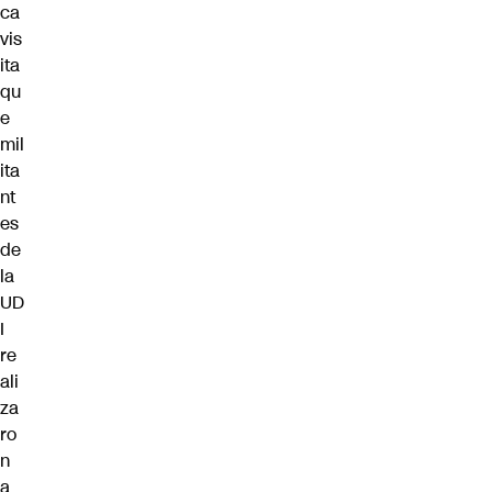
ca
vis
ita
qu
e
mil
ita
nt
es
de
la
UD
I
re
ali
za
ro
n
a