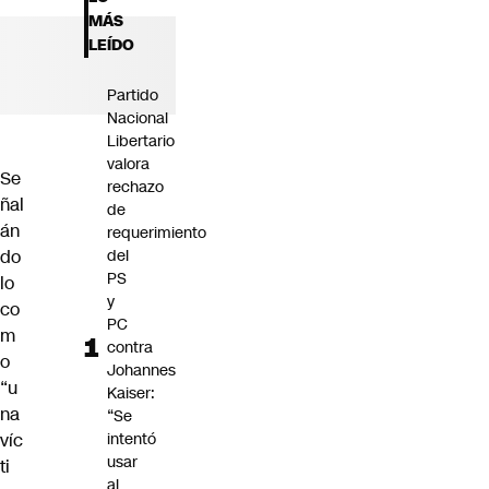
Futuro 360
MÁS
Opinión
LEÍDO
Partido
Nacional
Libertario
valora
Se
rechazo
ñal
de
án
requerimiento
do
del
PS
lo
y
co
PC
m
contra
o
Johannes
“u
Kaiser:
na
“Se
víc
intentó
usar
ti
al