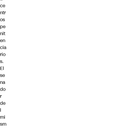
ce
ntr
os
pe
nit
en
cia
rio
s.
El
se
na
do
r
de
l
mi
sm