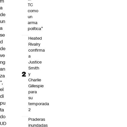
m
TC
a
como
de
un
un
arma
a
política”
se
Heated
d
Rivalry
de
confirma
ve
a
ng
Justice
Smith
an
y
za
Charlie
”,
Gillespie
el
para
di
su
pu
temporada
ta
2
do
Praderas
UD
inundadas