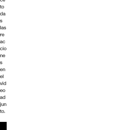
to
da
s
las
re
ac
cio
ne
s
en
el
vid
eo
ad
jun
to.