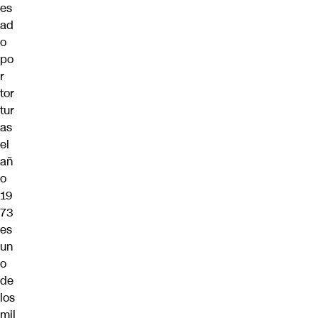
es
ad
o
po
r
tor
tur
as
el
añ
o
19
73
es
un
o
de
los
mil