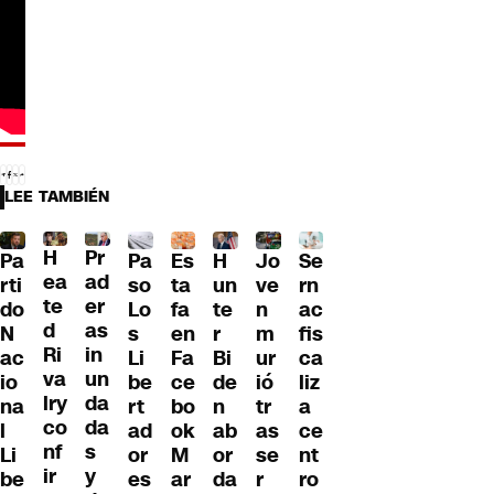
LEE TAMBIÉN
H
Pr
Pa
Pa
H
Jo
Se
Es
ea
ad
so
rti
un
ve
rn
ta
te
er
Lo
do
te
n
ac
fa
d
as
s
N
r
m
fis
en
Ri
in
Li
ac
Bi
ur
ca
Fa
va
un
be
io
de
ió
liz
ce
lry
da
rt
na
n
tr
a
bo
co
da
ad
l
ab
as
ce
ok
nf
s
or
Li
or
se
nt
M
ir
y
es
be
da
r
ro
ar