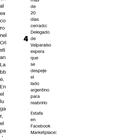
más
al
de
ex
20
días
co
cerrado:
ro
Delegado
nel
de
Cri
Valparaíso
sti
espera
an
que
La
se
despeje
bb
el
é.
lado
En
argentino
el
para
lu
reabrirlo
ga
Estafa
r,
en
el
Facebook
pa
Marketplace: