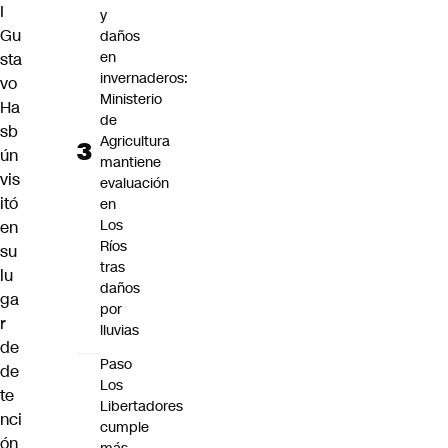
I
y
Gu
daños
en
sta
invernaderos:
vo
Ministerio
Ha
de
sb
Agricultura
ún
mantiene
vis
evaluación
itó
en
Los
en
Ríos
su
tras
lu
daños
ga
por
r
lluvias
de
Paso
de
Los
te
Libertadores
nci
cumple
ón