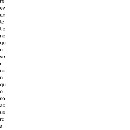
rel
ev
an
te
tie
ne
qu
e
ve
r
co
n
qu
e
se
ac
ue
rd
a