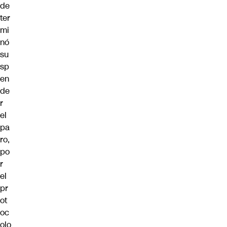
de
ter
mi
nó
su
sp
en
de
r
el
pa
ro,
po
r
el
pr
ot
oc
olo