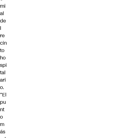
mi
al
de
l
re
cin
to
ho
spi
tal
ari
o.
“El
pu
nt
o
m
ás