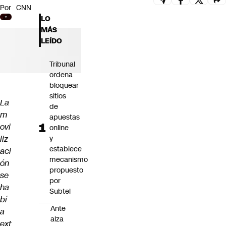
Por
CNN
Futuro 360
LO
Opinión
MÁS
LEÍDO
Tribunal
ordena
bloquear
sitios
La
de
m
apuestas
ovi
online
liz
y
establece
aci
mecanismo
ón
propuesto
se
por
ha
Subtel
bí
Ante
a
alza
ext