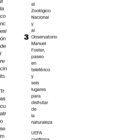
a
al
la
Zoológico
co
Nacional
nc
y
al
esi
Observatorio
ón
Manuel
de
Foster,
l
paseo
re
en
cin
teleférico
to.
y
seis
lugares
Tr
para
as
disfrutar
cu
de
atr
la
o
naturaleza
se
UEFA
m
confirma