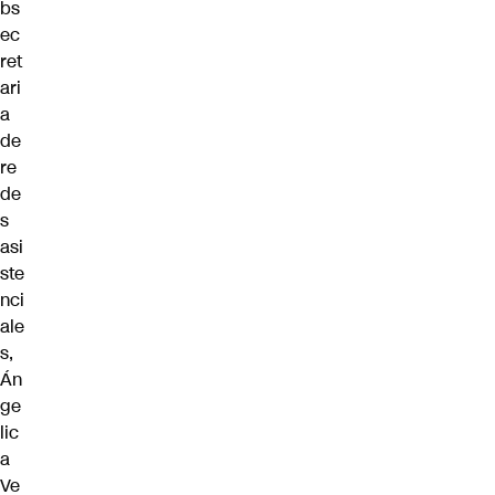
bs
ec
ret
ari
a
de
re
de
s
asi
ste
nci
ale
s,
Án
ge
lic
a
Ve