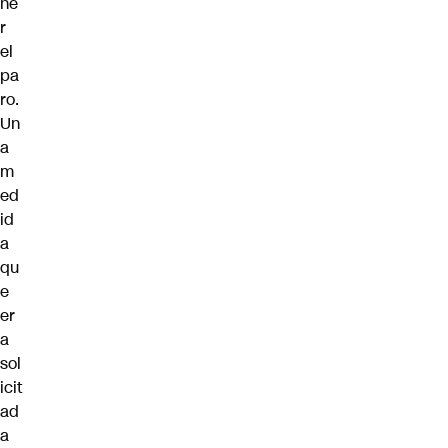
ne
r
el
pa
ro.
Un
a
m
ed
id
a
qu
e
er
a
sol
icit
ad
a