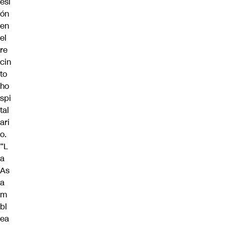
esi
ón
en
el
re
cin
to
ho
spi
tal
ari
o.
“L
a
As
a
m
bl
ea