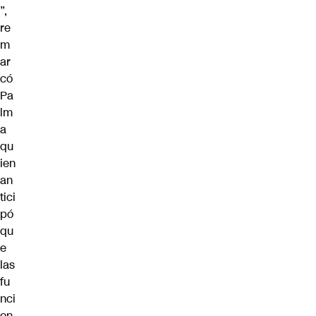
”,
re
m
ar
có
Pa
lm
a
qu
ien
an
tici
pó
qu
e
las
fu
nci
on