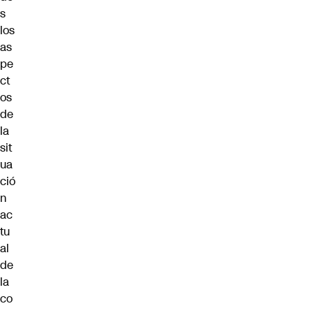
s
los
as
pe
ct
os
de
la
sit
ua
ció
n
ac
tu
al
de
la
co