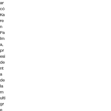
ar
có
Ka
re
n
Pa
lm
a,
pr
esi
de
nt
a
de
la
m
ulti
gr
e