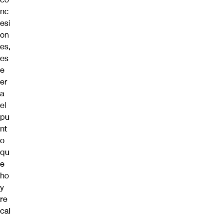
nc
esi
on
es,
es
e
er
a
el
pu
nt
o
qu
e
ho
y
re
cal