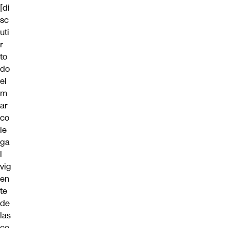
[di
sc
uti
r
to
do
el
m
ar
co
le
ga
l
vig
en
te
de
las
co