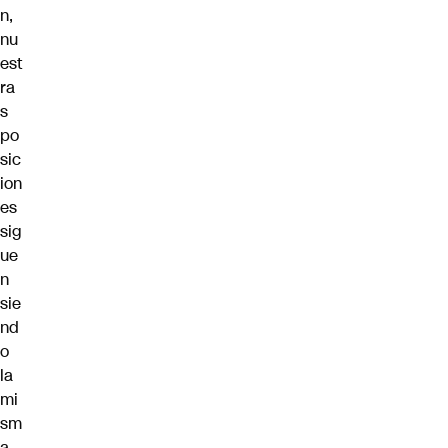
n,
nu
est
ra
s
po
sic
ion
es
sig
ue
n
sie
nd
o
la
mi
sm
a,