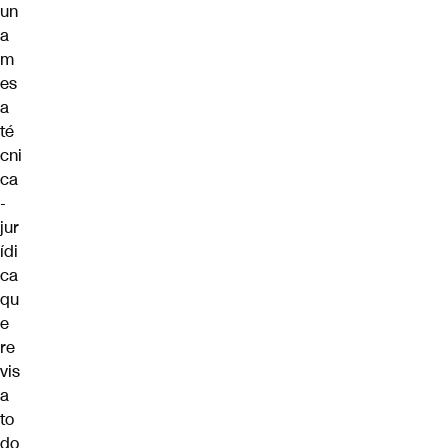
un
a
m
es
a
té
cni
ca
-
jur
ídi
ca
qu
e
re
vis
a
to
do