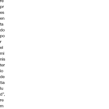
re
pr
es
en
ta
do
po
r
el
mi
nis
ter
io
de
Sa
lu
d”,
re
m