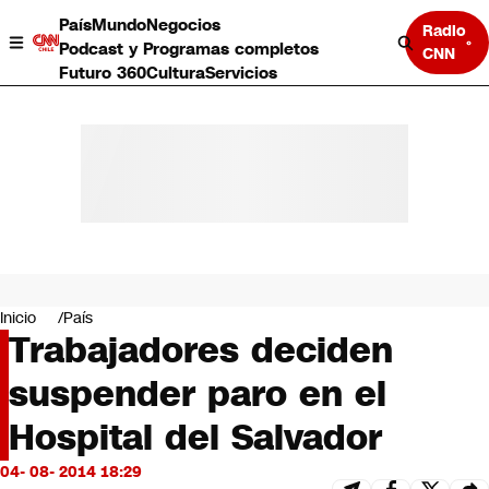
País
Mundo
Negocios
Radio
Podcast y Programas completos
CNN
Futuro 360
Cultura
Servicios
País
Mundo
Negocios
Inicio
País
Trabajadores deciden
Deportes
Programas completos
suspender paro en el
Cultura
Servicios
Hospital del Salvador
Bits
CNN Data
04- 08- 2014 18:29
CNN tiempo