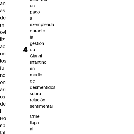
an
un
as
pago
de
a
m
exempleada
durante
ovi
la
liz
gestión
aci
de
ón,
Gianni
los
Infantino,
fu
en
nci
medio
de
on
desmentidos
ari
sobre
os
relación
de
sentimental
l
Chile
Ho
llega
spi
al
tal