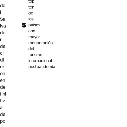
top
de
ten
l
de
Sa
los
países
lva
con
do
mayor
r
recuperación
de
del
ci
turismo
di
internacional
er
postpandemia
on
en
de
fini
tiv
a
de
po