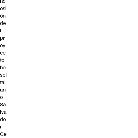
nc
esi
ón
de
l
pr
oy
ec
to
ho
spi
tal
ari
o
Sa
lva
do
r-
Ge