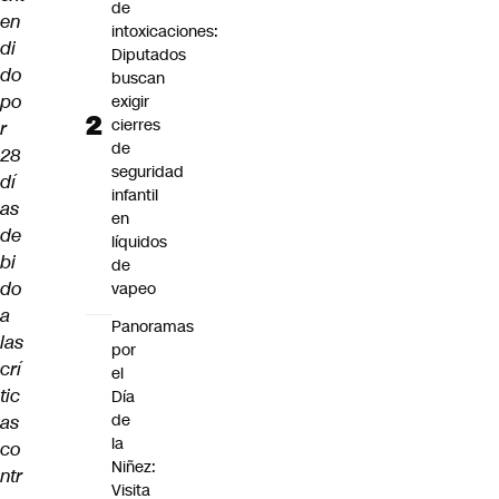
de
en
intoxicaciones:
di
Diputados
do
buscan
po
exigir
cierres
r
de
28
seguridad
dí
infantil
as
en
de
líquidos
bi
de
do
vapeo
a
Panoramas
las
por
crí
el
tic
Día
de
as
la
co
Niñez:
ntr
Visita