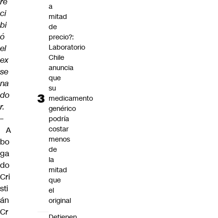
re
a
ci
mitad
bi
de
ó
precio?:
Laboratorio
el
Chile
ex
anuncia
se
que
na
su
do
medicamento
r.
genérico
–
podría
costar
A
menos
bo
de
ga
la
do
mitad
Cri
que
sti
el
án
original
Cr
Detienen