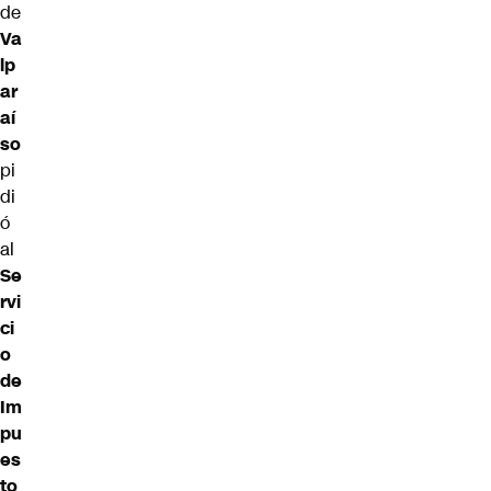
de
Va
lp
ar
aí
so
pi
di
ó
al
Se
rvi
ci
o
de
Im
pu
es
to