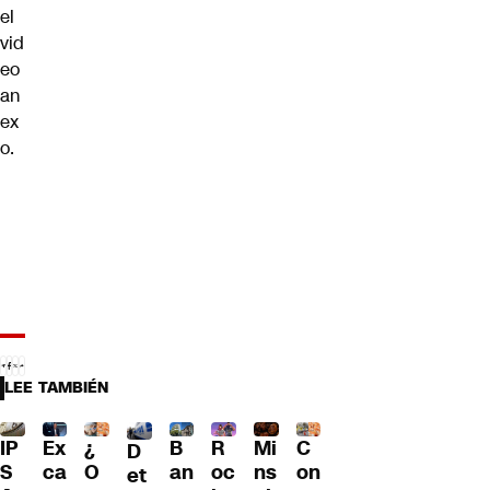
el
vid
eo
an
ex
o.
LEE TAMBIÉN
IP
Ex
¿
B
R
Mi
C
D
S
ca
O
an
oc
ns
on
et