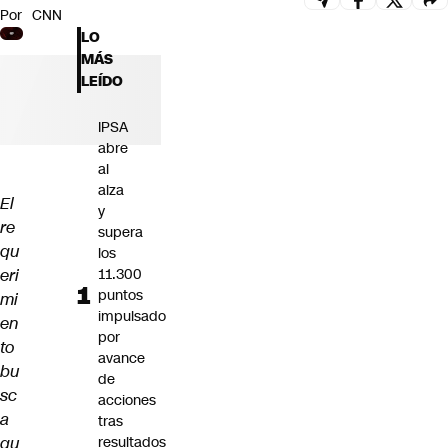
Por
CNN
Futuro 360
LO
Opinión
MÁS
LEÍDO
IPSA
abre
al
alza
El
y
re
supera
qu
los
eri
11.300
puntos
mi
impulsado
en
por
to
avance
bu
de
sc
acciones
a
tras
qu
resultados