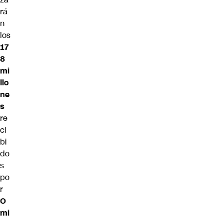
rá
n
los
17
8
mi
llo
ne
s
re
ci
bi
do
s
po
r
O
mi