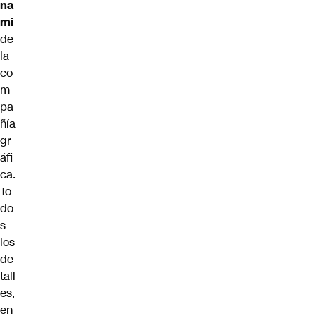
na
mi
de
la
co
m
pa
ñía
gr
áfi
ca.
To
do
s
los
de
tall
es,
en