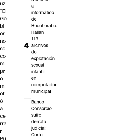
uz:
a
“El
informático
Go
de
bi
Huechuraba:
Hallan
er
113
no
archivos
se
de
co
explotación
m
sexual
pr
infantil
o
en
computador
m
municipal
eti
ó
Banco
a
Consorcio
sufre
ce
derrota
rra
judicial:
r
Corte
Pu