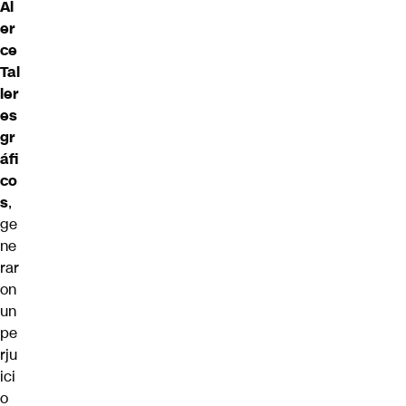
Al
er
ce
Tal
ler
es
gr
áfi
co
s
,
ge
ne
rar
on
un
pe
rju
ici
o