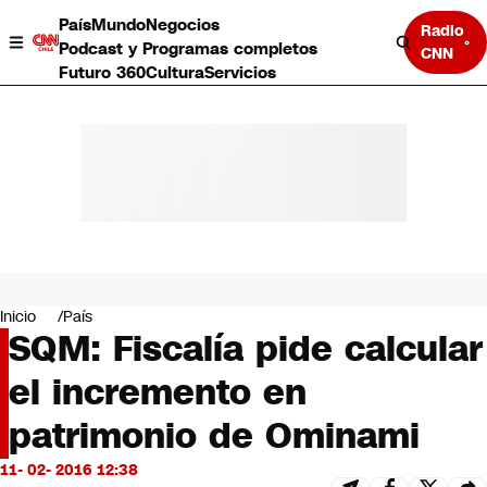
País
Mundo
Negocios
Radio
Podcast y Programas completos
CNN
Futuro 360
Cultura
Servicios
País
Mundo
Negocios
Inicio
País
SQM: Fiscalía pide calcular
Deportes
Programas completos
el incremento en
Cultura
Servicios
patrimonio de Ominami
Bits
CNN Data
11- 02- 2016 12:38
CNN tiempo