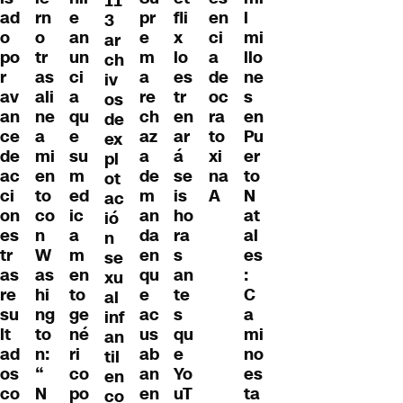
11
ad
rn
e
pr
fli
en
l
3
o
o
an
e
x
ci
mi
ar
po
tr
un
m
lo
a
llo
ch
r
as
ci
a
es
de
ne
iv
av
ali
a
re
tr
oc
s
os
an
ne
qu
ch
en
ra
en
de
ce
a
e
az
ar
to
Pu
ex
de
mi
su
a
á
xi
er
pl
ac
en
m
de
se
na
to
ot
ci
to
ed
m
is
A
N
ac
on
co
ic
an
ho
at
ió
es
n
a
da
ra
al
n
tr
W
m
en
s
es
se
as
as
en
qu
an
:
xu
re
hi
to
e
te
C
al
su
ng
ge
ac
s
a
inf
lt
to
né
us
qu
mi
an
ad
n:
ri
ab
e
no
til
os
“
co
an
Yo
es
en
co
N
po
en
uT
ta
co