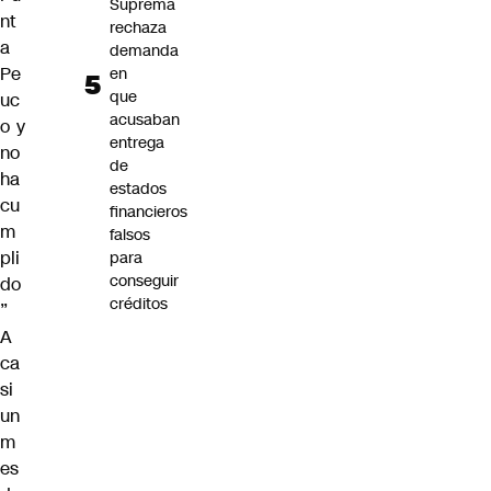
Suprema
nt
rechaza
a
demanda
Pe
en
que
uc
acusaban
o y
entrega
no
de
ha
estados
cu
financieros
m
falsos
pli
para
conseguir
do
créditos
”
A
ca
si
un
m
es