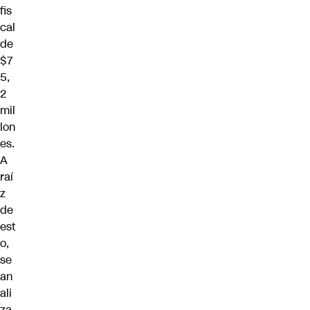
fis
cal
de
$7
5,
2
mil
lon
es.
A
raí
z
de
est
o,
se
an
ali
za