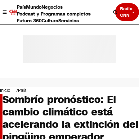
País
Mundo
Negocios
Radio
Podcast y Programas completos
CNN
Futuro 360
Cultura
Servicios
País
Mundo
Negocios
Inicio
País
Sombrío pronóstico: El
Deportes
Programas completos
cambio climático está
Cultura
Servicios
acelerando la extinción del
Bits
CNN Data
pingüino emperador
CNN tiempo