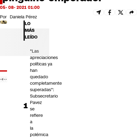
Futuro 360
05- 08- 2021 01:00
Opinión
Por
Daniela Pérez
LO
MÁS
LEÍDO
"Las
apreciaciones
políticas ya
han
quedado
completamente
superadas":
Subsecretario
Pavez
se
refiere
a
la
polémica