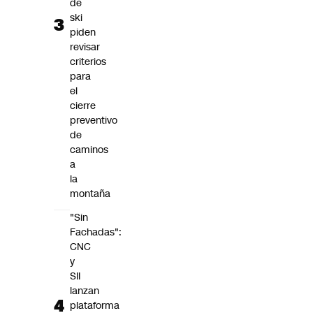
de
ski
piden
revisar
criterios
para
el
cierre
preventivo
de
caminos
a
la
montaña
"Sin
Fachadas":
CNC
y
SII
lanzan
plataforma