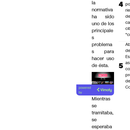
la
po
normativa
ri
ha sido
d
ca
uno de los
ci
principale
"c
s
problema
Ab
de
s para
Es
hacer uso
a
de ésta.
c
pr
d
Lea el
Co
powered
artículo
by
Mientras
se
tramitaba,
se
esperaba