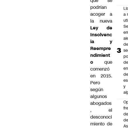
que se
podrían
L
acoger a
a 
uti
la nueva
Se
Ley de
em
Insolvenc
al
ia y
d
Reempre
se
ndimient
po
o
que
de
en
comenzó
d
en 2015.
es
Pero
y
según
al
algunos
O
abogados
fr
, el
de
desconoci
de
miento de
As