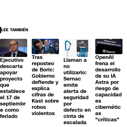
LEE TAMBIÉN
Tras
OpenAI
Llaman a
Ejecutivo
reposteo
frena el
no
descarta
de Boric:
desarrollo
utilizarlo:
apoyar
Gobierno
de su IA
Sernac
proyecto
defiende y
Astra por
emite
que
explica
riesgo de
alerta de
establece
cifras de
capacidad
seguridad
el 17 de
Kast sobre
es
por
septiembr
robos
cibernétic
defecto en
e como
violentos
as
cinta de
feriado
"críticas"
escalada