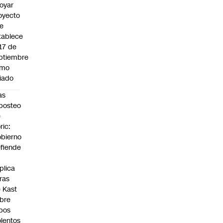
oyar
oyecto
e
tablece
 17 de
ptiembre
omo
riado
as
posteo
e
ric:
bierno
fiende
plica
fras
 Kast
bre
bos
olentos