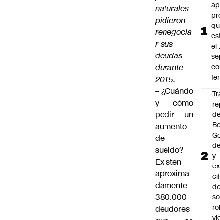
ap
naturales
pr
pidieron
qu
renegocia
es
r sus
el
deudas
se
durante
c
fe
2015.
–
¿Cuándo
Tr
y cómo
re
pedir un
d
Bo
aumento
Go
de
de
sueldo?
y
Existen
ex
aproxima
ci
damente
de
380.000
so
ro
deudores
vi