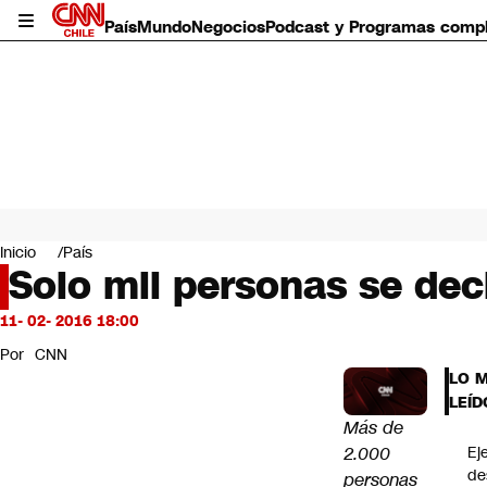
País
Mundo
Negocios
Podcast y Programas comp
País
Mundo
Inicio
País
Negocios
Solo mil personas se dec
Deportes
Programas completos
11- 02- 2016 18:00
Cultura
Por
CNN
Servicios
LO 
Bits
LEÍD
CNN Data
M
ás de
CNN tiempo
2.000
Ej
Futuro 360
de
personas
Opinión