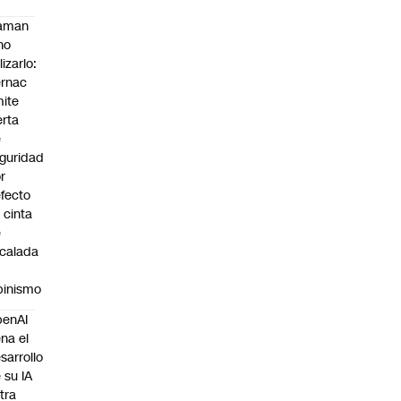
laman
no
lizarlo:
rnac
ite
erta
e
guridad
r
fecto
 cinta
e
calada
pinismo
penAI
ena el
sarrollo
 su IA
tra