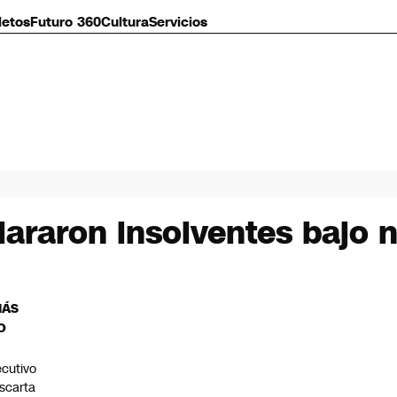
letos
Futuro 360
Cultura
Servicios
lararon insolventes bajo 
MÁS
O
ecutivo
scarta