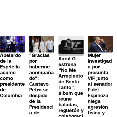
Abelardo
"Gracias
Mujer
Karol G
de la
por
investigad
estrena
Espriella
haberme
a por
“No Me
asume
acompaña
presunta
Arrepiento
como
do":
VIF junto
de Sentir
presidente
Gustavo
al senador
Tanto”,
de
Petro se
Fidel
álbum que
Colombia
despide
Espinoza
reúne
de la
niega
baladas,
Presidenci
agresión
reguetón y
a de
física y
colaboraci