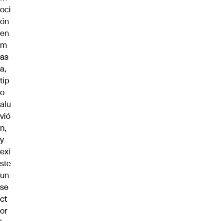
oci
ón
en
m
as
a,
tip
o
alu
vió
n,
y
exi
ste
un
se
ct
or