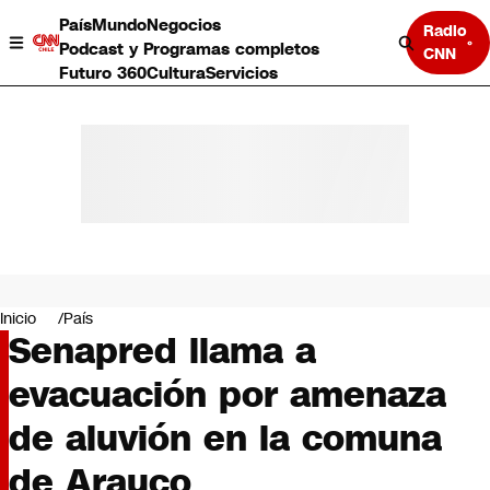
País
Mundo
Negocios
Radio
Podcast y Programas completos
CNN
Futuro 360
Cultura
Servicios
País
Mundo
Negocios
Inicio
País
Senapred llama a
Deportes
Programas completos
evacuación por amenaza
Cultura
Servicios
de aluvión en la comuna
Bits
CNN Data
de Arauco
CNN tiempo