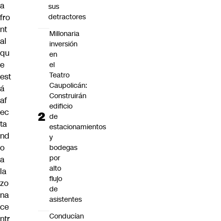
a
sus
fro
detractores
nt
Millonaria
al
inversión
qu
en
e
el
Teatro
est
Caupolicán:
á
Construirán
af
edificio
ec
de
ta
estacionamientos
nd
y
o
bodegas
por
a
alto
la
flujo
zo
de
na
asistentes
ce
Conducían
ntr