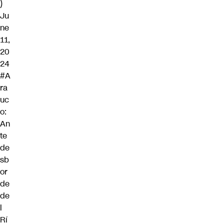
)
Ju
ne
11,
20
24
#A
ra
uc
o
:
An
te
de
sb
or
de
de
l
Rí