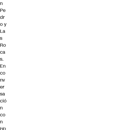
n
Pe
dr
o y
La
s
Ro
ca
s.
En
co
nv
er
sa
ció
n
co
n
Ho