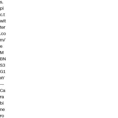
s.
pi
c.t
wit
ter
.co
m/
e
M
BN
S3
G1
xY
—
Ca
ra
bi
ne
ro