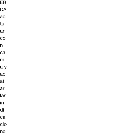
ER
DA
ac
tu
ar
co
n
cal
m
a y
ac
at
ar
las
in
di
ca
cio
ne