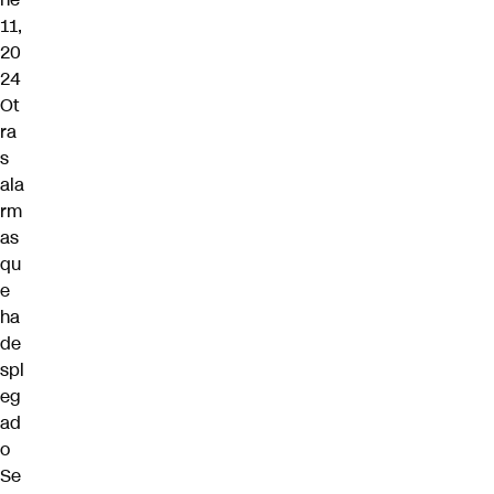
11,
20
24
Ot
ra
s
ala
rm
as
qu
e
ha
de
spl
eg
ad
o
Se