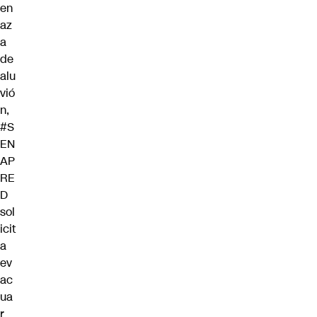
en
az
a
de
alu
vió
n,
#S
EN
AP
RE
D
sol
icit
a
ev
ac
ua
r