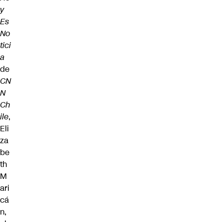
y
Es
No
tici
a
de
CN
N
Ch
ile
,
Eli
za
be
th
M
ari
cá
n,