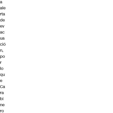
a
ale
rta
de
ev
ac
ua
ció
n,
po
r
lo
qu
e
Ca
ra
bi
ne
ro