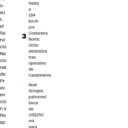
hasta
o-
a
su
184
r,
km/h
el
por
Se
Costanera
Norte:
rvi
Ocho
cio
detenidos
Na
tras
cio
operativo
nal
de
de
Carabineros
Pr
Noel
ev
Schajris
en
patrocinó
ció
beca
n y
de
Re
US$250
mil
sp
para