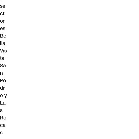
se
ct
or
es
Be
lla
Vis
ta,
Sa
n
Pe
dr
o y
La
s
Ro
ca
s