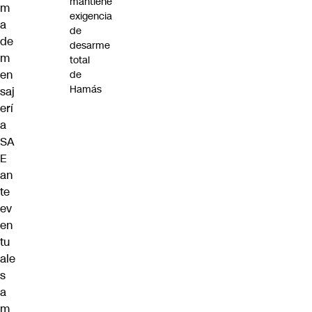
mantiene
m
exigencia
a
de
de
desarme
m
total
en
de
Hamás
saj
erí
a
SA
E
an
te
ev
en
tu
ale
s
a
m