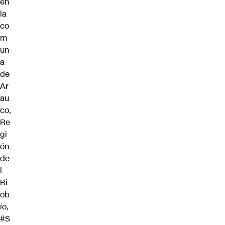
en
la
co
m
un
a
de
Ar
au
co,
Re
gi
ón
de
l
Bi
ob
ío,
#S