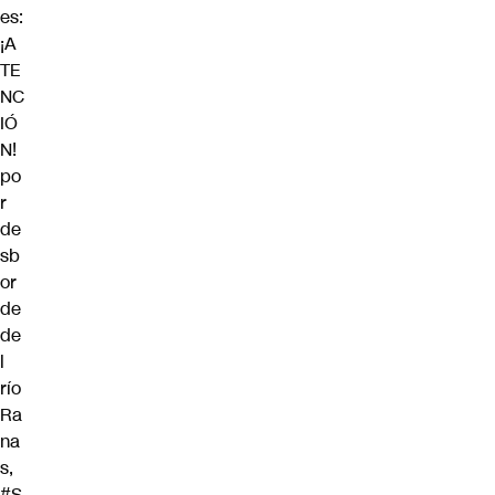
es:
¡A
TE
NC
IÓ
N!
po
r
de
sb
or
de
de
l
río
Ra
na
s,
#S