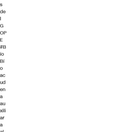
s
de
l
G
OP
E
#B
ío
Bí
o
ac
ud
en
a
au
xili
ar
a
al