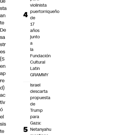
ue
violinista
sta
puertorriqueño
an
de
te
17
De
años
sa
junto
a
str
la
es
Fundación
(S
Cultural
en
Latin
ap
GRAMMY
re
Israel
d)
descarta
ac
propuesta
tiv
de
ó
Trump
el
para
Gaza:
sis
Netanyahu
te