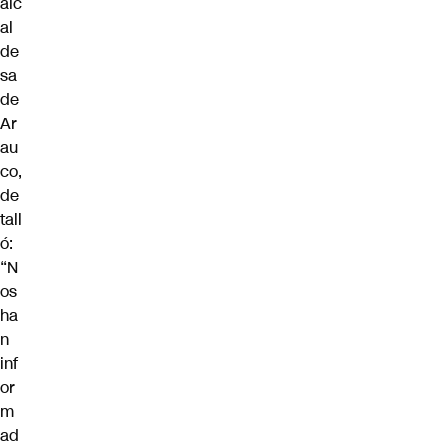
alc
al
de
sa
de
Ar
au
co,
de
tall
ó:
“N
os
ha
n
inf
or
m
ad