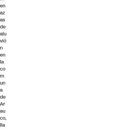
en
az
as
de
alu
vió
n
en
la
co
m
un
a
de
Ar
au
co,
lla