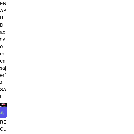
EN
AP
RE
D
ac
tiv
ó
m
en
saj
erí
a
SA
E.
RE
CU