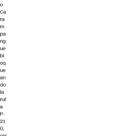
o
Ca
ra
m
pa
ng
ue
bl
oq
ue
an
do
la
rut
a
P-
21
0,
úni