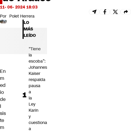
Futuro 360
11- 06- 2024 18:03
Opinión
Por
Polet Herrera
LO
MÁS
LEÍDO
“Tiene
la
escoba”:
Johannes
En
Kaiser
m
respalda
ed
pausa
io
a
la
de
Ley
l
Karin
sis
y
te
cuestiona
m
a