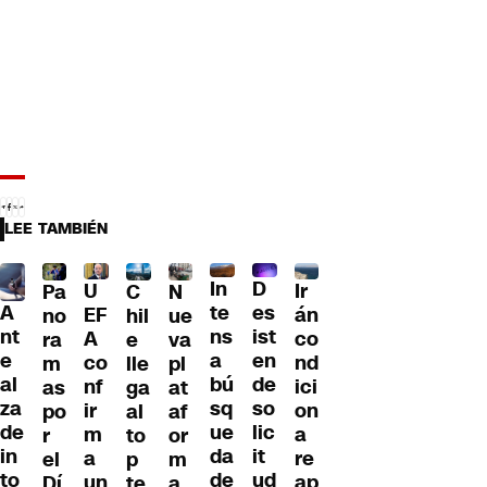
LEE TAMBIÉN
D
In
U
Ir
Pa
C
N
A
es
te
EF
án
no
hil
ue
nt
ist
ns
A
co
ra
e
va
e
en
a
co
nd
m
lle
pl
al
de
bú
nf
ici
as
ga
at
za
so
sq
ir
on
po
al
af
de
lic
ue
m
a
r
to
or
in
it
da
a
re
el
p
m
to
ud
de
un
ap
Dí
te
a