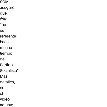
SQM,
aseguró
que
éste
“no
es
referente
hace
mucho
tiempo
del
Partido
Socialista”.
Más
detalles,
en
el
video
adjunto.