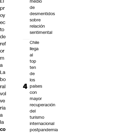
El
medio
de
pr
desmentidos
oy
sobre
ec
relación
to
sentimental
de
Chile
ref
llega
or
al
m
top
a
ten
La
de
bo
los
ral
países
con
vol
mayor
ve
recuperación
ría
del
a
turismo
la
internacional
co
postpandemia