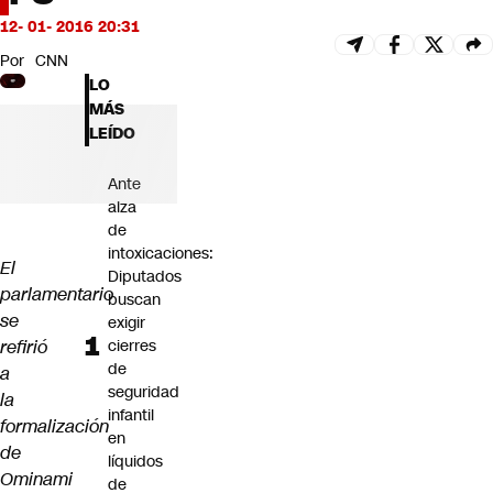
Futuro 360
12- 01- 2016 20:31
Opinión
Por
CNN
LO
MÁS
LEÍDO
Ante
alza
de
intoxicaciones:
El
Diputados
parlamentario
buscan
se
exigir
refirió
cierres
de
a
seguridad
la
infantil
formalización
en
de
líquidos
Ominami
de