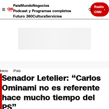
País
Mundo
Negocios
Radio
Podcast y Programas completos
CNN
Futuro 360
Cultura
Servicios
País
Mundo
Negocios
Inicio
País
Senador Letelier: “Carlos
Deportes
Programas completos
Ominami no es referente
Cultura
Servicios
hace mucho tiempo del
Bits
CNN Data
PS”
CNN tiempo