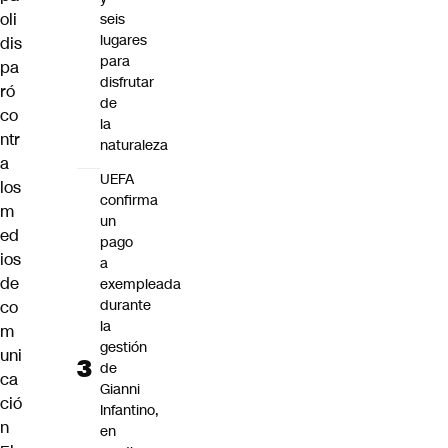
oli
seis
lugares
dis
para
pa
disfrutar
ró
de
co
la
ntr
naturaleza
a
UEFA
los
confirma
m
un
ed
pago
ios
a
de
exempleada
durante
co
la
m
gestión
uni
de
ca
Gianni
ció
Infantino,
n
en