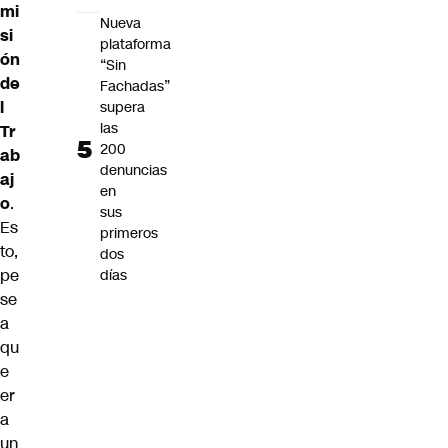
mi
Nueva
si
plataforma
ón
“Sin
de
Fachadas”
l
supera
las
Tr
200
ab
denuncias
aj
en
o
.
sus
Es
primeros
to,
dos
pe
días
se
a
qu
e
er
a
un