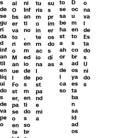
s
D
to
ni
o
al
tu
su
de
oc
se
Inf
na
O
ris
s
se
u
sa
an
va
bs
m
pr
gu
m
be
ti
l
er
o
im
ri
en
ha
no
de
va
in
er
da
to
st
,
Es
to
te
os
d
s
a
en
ta
ri
rn
do
inf
co
ah
m
do
o
ac
s
an
br
or
ed
s
M
io
dí
til
ad
a
io
U
an
na
as
en
os
de
de
ni
ue
l
líq
ya
l
de
do
l
po
ui
es
ca
s
s
Fo
st
do
ta
so
m
st
pa
s
ba
en
er,
nd
de
n
ti
pa
e
va
sa
do
se
mi
pe
ld
s
o
a
o
ad
so
en
os
br
te