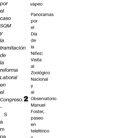
por
vapeo
el
Panoramas
caso
por
SQM
el
y
Día
la
de
la
tramitación
Niñez:
de
Visita
la
al
reforma
Zoológico
Laboral
Nacional
en
y
el
al
Observatorio
Congreso.
Manuel
–
Foster,
S
paseo
a
en
m
teleférico
pa
y