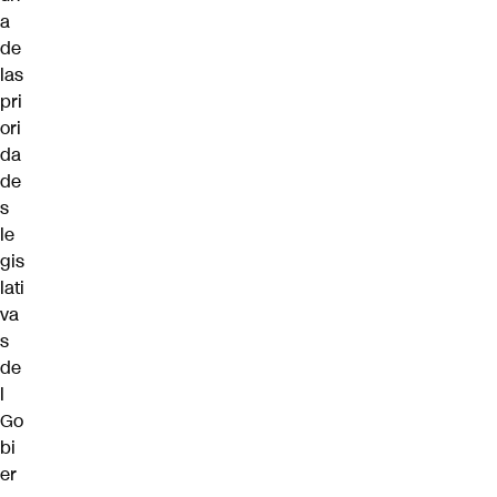
a
de
las
pri
ori
da
de
s
le
gis
lati
va
s
de
l
Go
bi
er