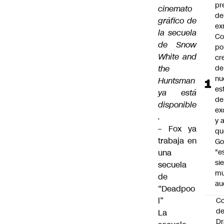
pr
cinemato
de
gráfico de
ex
la secuela
Co
de Snow
po
White and
cr
the
de
nu
Huntsman
es
ya está
de
disponible
ex
.
y 
– Fox ya
qu
trabaja en
Go
una
"e
si
secuela
m
de
au
“Deadpoo
l”
C
de
La
Dr