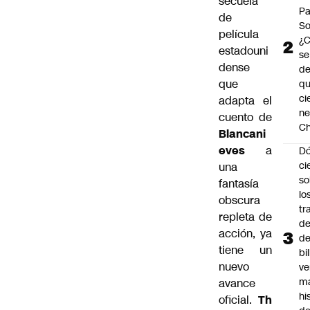
secuela
Pa
de
So
película
¿
estadouni
se
dense
de
que
q
ci
adapta el
ne
cuento de
Ch
Blancani
eves
a
Dó
ci
una
so
fantasía
lo
obscura
tr
repleta de
de
acción, ya
de
tiene un
bi
nuevo
ve
m
avance
hi
oficial.
Th