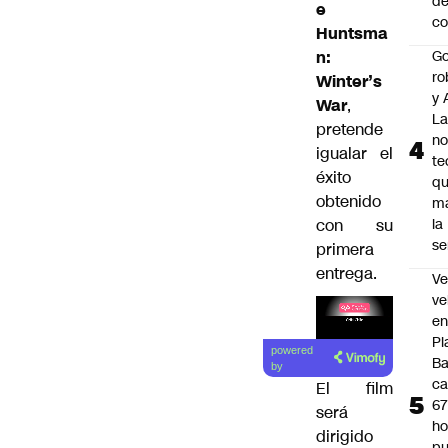
de
e
co
Huntsma
n:
Go
ro
Winter’s
y 
War
,
La
pretende
no
igualar el
te
éxito
q
obtenido
m
con su
la
s
primera
entrega.
Ve
ve
e
Pl
powered
B
by
ca
El film
6
será
ho
dirigido
pu