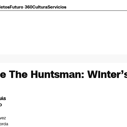
letos
Futuro 360
Cultura
Servicios
de The Huntsman: Winter’
MÁS
O
vez
orda