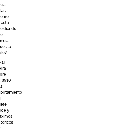
ula
lar:
Cómo
 está
cidiendo
ué
encia
cesita
ile?
lar
erra
bre
s $910
as
bilitamiento
l
llete
rde y
áximos
stóricos