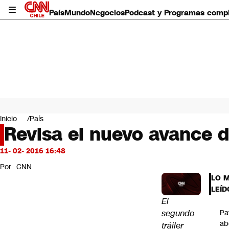
País
Mundo
Negocios
Podcast y Programas comp
País
Mundo
Inicio
País
Negocios
Revisa el nuevo avance 
Deportes
Programas completos
11- 02- 2016 16:48
Cultura
Por
CNN
Servicios
LO 
Bits
LEÍD
CNN Data
El
CNN tiempo
segundo
Pa
Futuro 360
ab
tráiler
Opinión