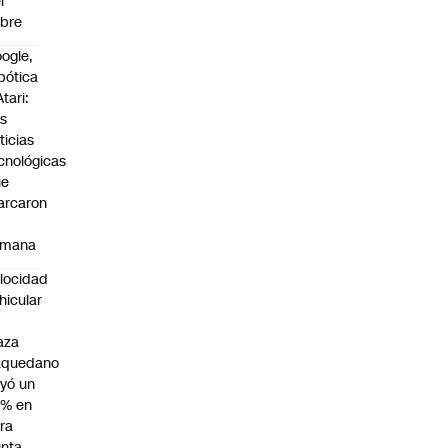
l
bre
ogle,
bótica
Atari:
s
ticias
cnológicas
ue
arcaron
emana
locidad
hicular
n
aza
aquedano
yó un
7% en
ra
nta