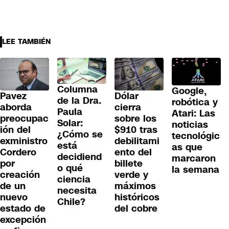
LEE TAMBIÉN
Columna
Google,
Pavez
Dólar
de la Dra.
robótica y
aborda
cierra
Paula
Atari: Las
preocupac
sobre los
Solar:
noticias
ión del
$910 tras
¿Cómo se
tecnológic
exministro
debilitami
está
as que
Cordero
ento del
decidiend
marcaron
por
billete
o qué
la semana
creación
verde y
ciencia
de un
máximos
necesita
nuevo
históricos
Chile?
estado de
del cobre
excepción