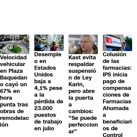
Colusión
Desemple
Velocidad
Kast evita
de las
o en
vehicular
respaldar
farmacias:
Estados
en Plaza
suspensió
IPS inicia
Unidos
Baquedan
n de Ley
pago de
baja a
o cayó un
Karin,
compensa
4,1% pese
67% en
pero abre
ciones de
a la
hora
la puerta
Farmacias
pérdida de
punta tras
a
Ahumada
23.000
obras de
cambios:
a
puestos
remodelac
“Se puede
beneficiari
de trabajo
ión
perfeccion
os de
en julio
ar”
Control