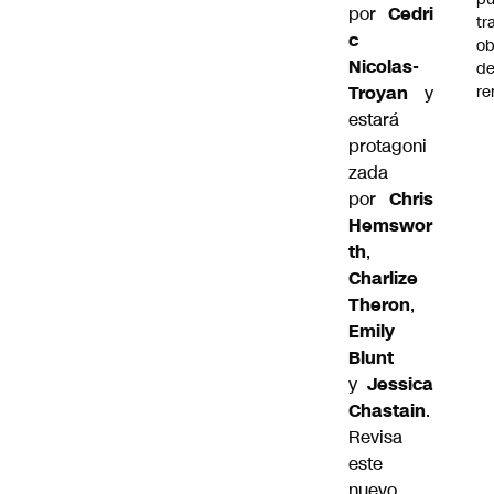
por
Cedri
tr
c
ob
Nicolas-
d
re
Troyan
y
estará
protagoni
zada
por
Chris
Hemswor
th
,
Charlize
Theron
,
Emily
Blunt
y
Jessica
Chastain
.
Revisa
este
nuevo