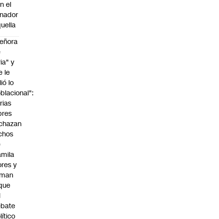
n el
nador
uella
eñora
e
ria" y
e le
lió lo
blacional":
rias
bres
chazan
chos
e
mila
ores y
aman
que
l
ebate
lítico