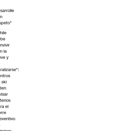
sarrolle
on
speto"
hile
ebe
nvivir
n la
eve y
o
ralizarse":
ntros
 ski
den
visar
iterios
ra el
erre
eventivo
e