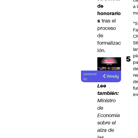
c
de
a 
honorario
m
s
tras el
"S
proceso
Fa
de
C
formalizac
SII
la
ión.
pl
pa
de
Lea el
ne
powered
artículo
by
d
Lee
fu
también:
ir
Ministro
de
Economía
sobre el
alza de
las