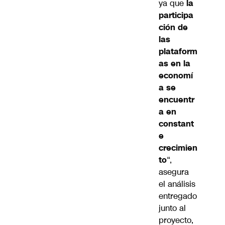
ya que
la
participa
ción de
las
plataform
as en la
economí
a se
encuentr
a en
constant
e
crecimien
to
“,
asegura
el análisis
entregado
junto al
proyecto,