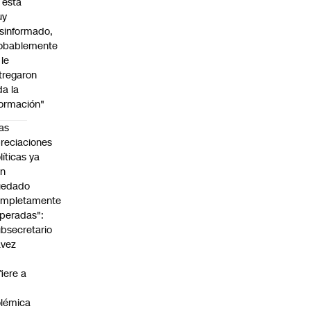
l está
uy
sinformado,
obablemente
 le
tregaron
da la
formación"
as
reciaciones
líticas ya
an
uedado
ompletamente
peradas":
bsecretario
avez
fiere a
lémica