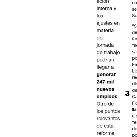
ación
co
interna y
se
los
Sq
ajustes en
"S
materia
d
de
fe
jornada
"s
sa
de trabajo
po
podrían
Fe
llegar a
Li
generar
re
247 mil
di
nuevos
d
empleos
.
Ca
Fl
Otro de
ll
los puntos
a 
relevantes
"e
de esta
d
reforma
po