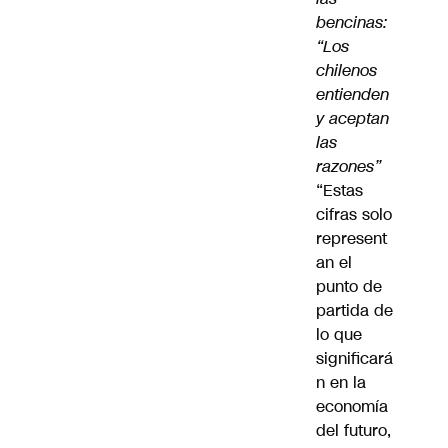
bencinas:
“Los
chilenos
entienden
y aceptan
las
razones”
“Estas
cifras solo
represent
an el
punto de
partida de
lo que
significará
n en la
economía
del futuro,