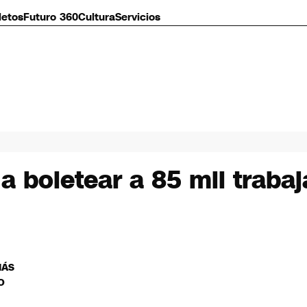
letos
Futuro 360
Cultura
Servicios
 a boletear a 85 mil traba
MÁS
O