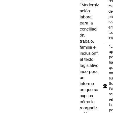
"É
“Moderniz
m
ación
de
laboral
pr
no
para la
en
conciliaci
to
ón,
in
trabajo,
"L
familia e
ap
inclusión”,
po
el texto
h
legislativo
q
incorpora
c
un
su
informe
Su
P
en que se
se
explica
re
cómo la
la
reorganiz
po