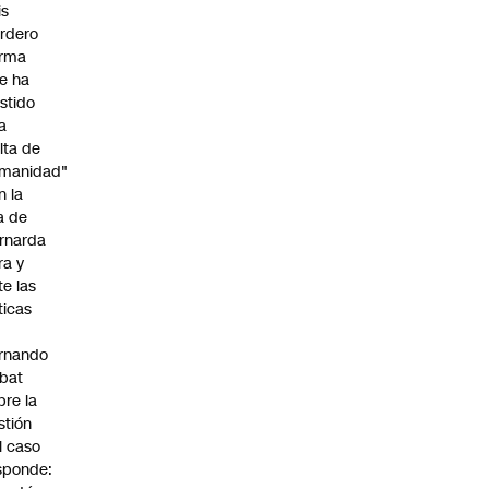
is
rdero
irma
e ha
istido
a
alta de
manidad"
n la
ja de
rnarda
ra y
te las
íticas
rnando
bat
bre la
stión
l caso
sponde: