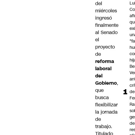
del
Lu
Co
miércoles
af
ingresó
qu
finalmente
ex
al Senado
un
el
"f
proyecto
hu
de
co
hi
reforma
Be
laboral
Ve
del
an
Gobierno
,
cr
que
de
busca
Fe
flexibilizar
Ra
so
la jornada
ge
de
de
trabajo.
re
Titulado