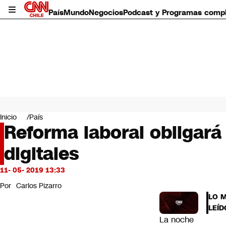
País
Mundo
Negocios
Podcast y Programas comp
País
Mundo
Inicio
País
Negocios
Reforma laboral obligará
Deportes
digitales
Programas completos
Cultura
Servicios
11- 05- 2019 13:33
Bits
Por
Carlos Pizarro
CNN Data
LO 
CNN tiempo
LEÍD
Futuro 360
La noche
Opinión