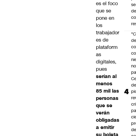
es el foco
se
que se
de
c
pone en
re
los
trabajador
"C
es de
d
plataform
co
co
as
ni
digitales,
n
pues
pa
serían al
Ce
menos
de
85 mil las
pi
personas
re
cr
que se
pa
verán
ci
obligadas
pr
a emitir
d
su boleta