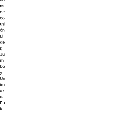
as
de
col
usi
ón,
Li
de
r,
Ju
m
bo
y
Un
im
ar
c.
En
ta