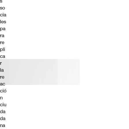
s
so
cia
les
pa
ra
re
pli
ca
r
la
re
ac
ció
n
ciu
da
da
na