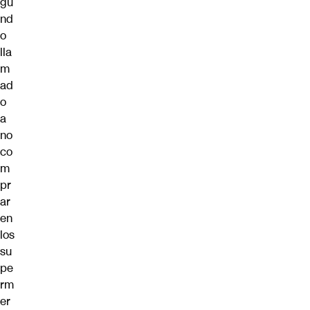
gu
nd
o
lla
m
ad
o
a
no
co
m
pr
ar
en
los
su
pe
rm
er