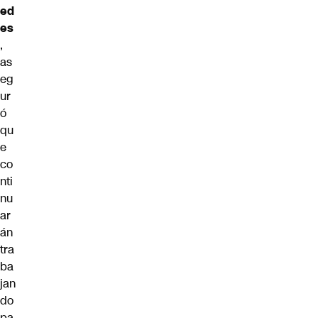
ed
es
,
as
eg
ur
ó
qu
e
co
nti
nu
ar
án
tra
ba
jan
do
pa