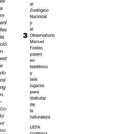
ev
al
a
Zoológico
m
Nacional
ani
y
al
fes
Observatorio
ta
Manuel
ció
Foster,
n
paseo
est
en
e
teleférico
do
y
seis
mi
lugares
ng
para
o.
disfrutar
–
de
Go
la
bi
naturaleza
er
UEFA
no
confirma