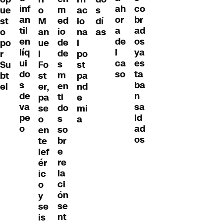
inf
co
ah
m
ue
o
ac
s
an
br
or
ed
st
M
io
dí
til
ad
a
io
o
an
na
as
en
os
de
de
po
ue
l
líq
ya
l
de
r
l
po
ui
es
ca
s
Su
Fo
st
do
ta
so
m
bt
st
pa
s
ba
en
el
er,
nd
de
n
ti
pa
e
va
sa
do
se
mi
pe
ld
s
o
a
o
ad
so
en
os
br
te
e
lef
re
ér
la
ic
ci
o
ón
y
se
se
nt
is