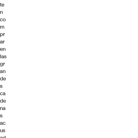
te
n
co
m
pr
ar
en
las
gr
an
de
s
ca
de
na
s
ac
us
ad