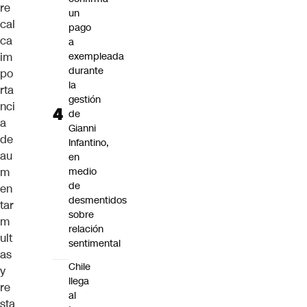
re
un
cal
pago
ca
a
im
exempleada
durante
po
la
rta
gestión
nci
de
a
Gianni
de
Infantino,
au
en
m
medio
de
en
desmentidos
tar
sobre
m
relación
ult
sentimental
as
Chile
y
llega
re
al
sta