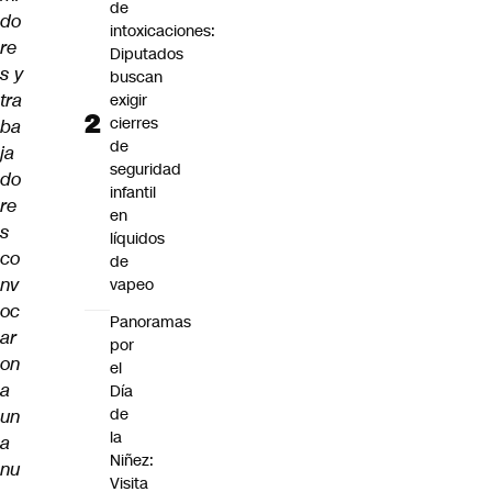
de
do
intoxicaciones:
re
Diputados
s y
buscan
tra
exigir
cierres
ba
de
ja
seguridad
do
infantil
re
en
s
líquidos
co
de
nv
vapeo
oc
Panoramas
ar
por
on
el
a
Día
de
un
la
a
Niñez:
nu
Visita