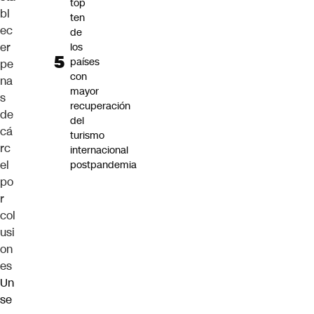
top
bl
ten
ec
de
er
los
países
pe
con
na
mayor
s
recuperación
de
del
cá
turismo
rc
internacional
el
postpandemia
po
r
col
usi
on
es
Un
se