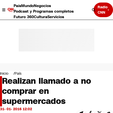
País
Mundo
Negocios
Radio
Podcast y Programas completos
CNN
Futuro 360
Cultura
Servicios
País
Mundo
Negocios
Inicio
País
Realizan llamado a no
Deportes
Programas completos
comprar en
Cultura
Servicios
supermercados
Bits
CNN Data
31- 01- 2016 12:02
CNN tiempo