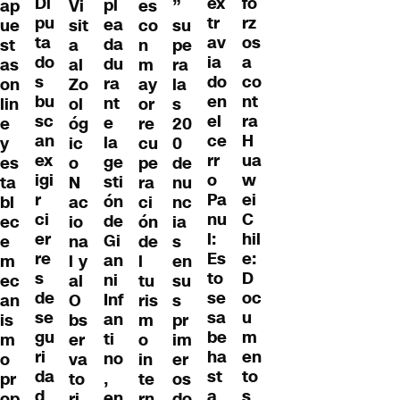
Di
fo
ex
pl
ap
Vi
es
”
pu
rz
tr
ea
ue
sit
co
su
ta
os
av
da
st
a
n
pe
do
a
ia
du
as
al
m
ra
s
co
do
ra
on
Zo
ay
la
bu
nt
en
nt
lin
ol
or
s
sc
ra
el
e
e
óg
re
20
an
H
ce
la
y
ic
cu
0
ex
ua
rr
ge
es
o
pe
de
igi
w
o
sti
ta
N
ra
nu
r
ei
Pa
ón
bl
ac
ci
nc
ci
C
nu
de
ec
io
ón
ia
er
hil
l:
Gi
e
na
de
s
re
e:
Es
an
m
l y
l
en
s
D
to
ni
ec
al
tu
su
de
oc
se
Inf
an
O
ris
s
se
u
sa
an
is
bs
m
pr
gu
m
be
ti
m
er
o
im
ri
en
ha
no
o
va
in
er
da
to
st
,
pr
to
te
os
d
s
a
en
op
ri
rn
do