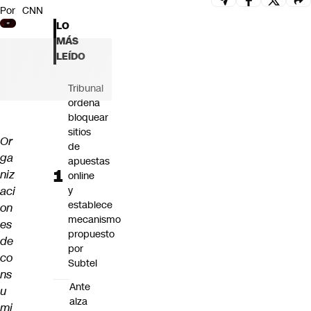
Por
CNN
Futuro 360
LO
Opinión
MÁS
LEÍDO
Tribunal
ordena
bloquear
sitios
Or
de
ga
apuestas
niz
online
aci
y
establece
on
mecanismo
es
propuesto
de
por
co
Subtel
ns
Ante
u
alza
mi