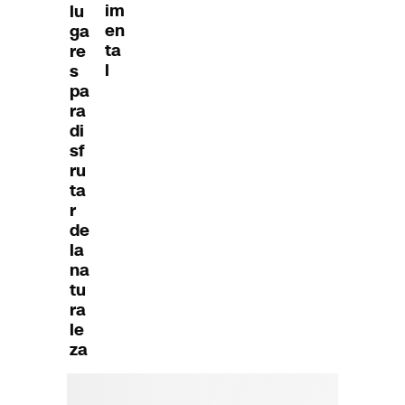
im
lu
en
ga
ta
re
l
s
pa
ra
di
sf
ru
ta
r
de
la
na
tu
ra
le
za