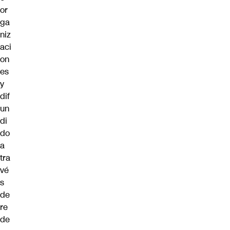
or
ga
niz
aci
on
es
y
dif
un
di
do
a
tra
vé
s
de
re
de