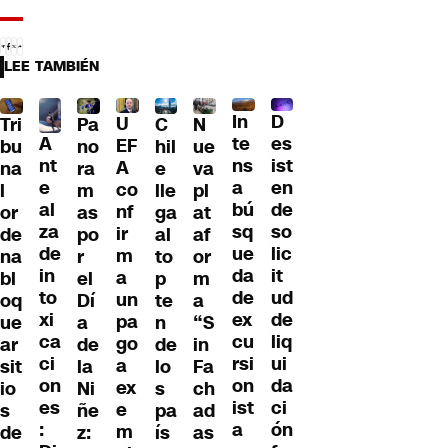
LEE TAMBIÉN
D
In
U
Tri
Pa
C
N
A
es
te
EF
bu
no
hil
ue
nt
ist
ns
A
na
ra
e
va
e
en
a
co
l
m
lle
pl
al
de
bú
nf
or
as
ga
at
za
so
sq
ir
de
po
al
af
de
lic
ue
m
na
r
to
or
in
it
da
a
bl
el
p
m
to
ud
de
un
oq
Dí
te
a
xi
de
ex
pa
ue
a
n
“S
ca
liq
cu
go
ar
de
de
in
ci
ui
rsi
a
sit
la
lo
Fa
on
da
on
ex
io
Ni
s
ch
es
ci
ist
e
s
ñe
pa
ad
:
ón
a
m
de
z:
ís
as