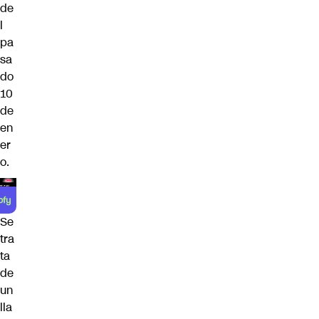
de
l
pa
sa
do
10
de
en
er
o.
Se
tra
ta
de
un
lla