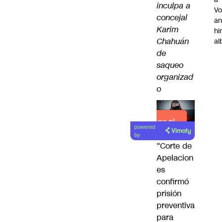
inculpa a
Vo
concejal
an
Karim
hi
Chahuán
al
de
saqueo
organizad
o
Lea el
powered
artículo
by
“Corte de
Apelacion
es
confirmó
prisión
preventiva
para