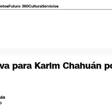
letos
Futuro 360
Cultura
Servicios
tiva para Karim Chahuán p
MÁS
O