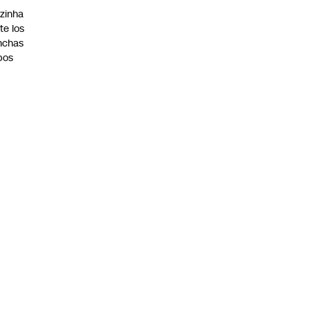
zinha
te los
nchas
bos