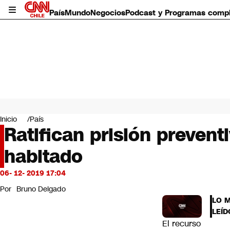
País
Mundo
Negocios
Podcast y Programas comp
País
Mundo
Inicio
País
Negocios
Ratifican prisión preven
Deportes
habitado
Programas completos
Cultura
Servicios
06- 12- 2019 17:04
Bits
Por
Bruno Delgado
CNN Data
LO 
CNN tiempo
LEÍD
Futuro 360
El recurso
Opinión