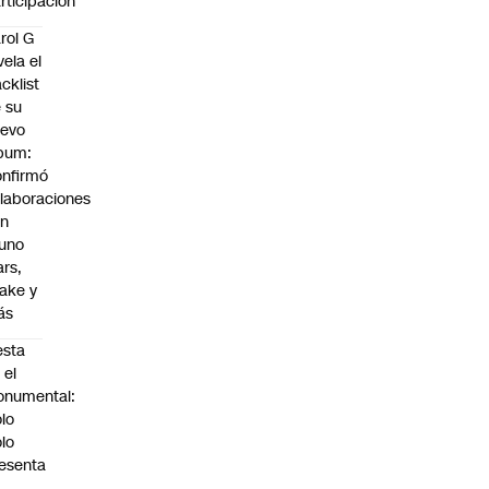
rticipación
rol G
vela el
acklist
 su
uevo
bum:
nfirmó
laboraciones
on
uno
rs,
ake y
ás
esta
 el
numental:
lo
lo
esenta