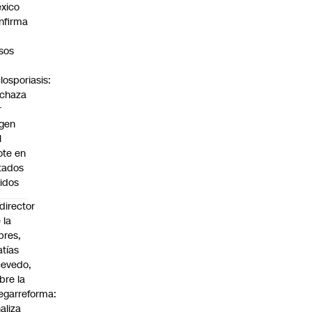
xico
nfirma
sos
closporiasis:
chaza
r
igen
l
ote en
tados
idos
director
 la
pres,
tías
evedo,
bre la
garreforma:
aliza