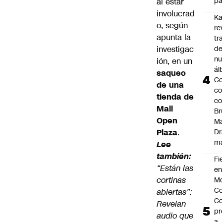
pa
al estar
involucrad
Ka
o, según
re
apunta la
tr
investigac
de
n
ión, en un
ál
saqueo
Co
de una
co
tienda de
c
Mall
Br
Open
Ma
Plaza
.
Dr
m
Lee
también:
Fi
“Están las
en
cortinas
Mo
Co
abiertas”:
Co
Revelan
pr
audio que
a