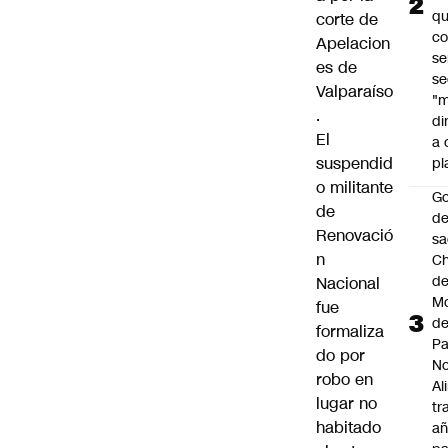
qu
corte de
co
Apelacion
se
es de
se
Valparaíso
"
.
di
El
a 
suspendid
pl
o militante
Go
de
de
Renovació
sa
n
Ch
de
Nacional
Mo
fue
d
formaliza
Pa
do por
N
robo en
Al
lugar no
tr
habitado
añ