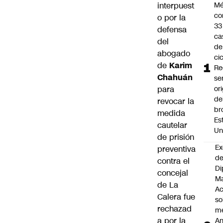
interpuest
Mé
co
o por la
33
defensa
ca
del
de
abogado
ci
de
Karim
Re
Chahuán
se
para
or
de
revocar la
br
medida
Es
cautelar
Un
de prisión
Ex
preventiva
de
contra el
Di
concejal
Ma
de La
Ac
Calera fue
so
rechazad
me
a por la
An