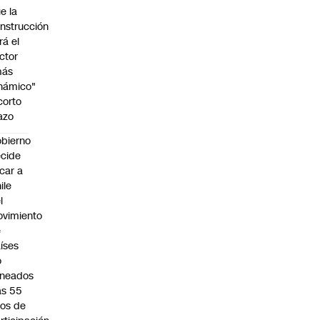
e la
nstrucción
rá el
ctor
más
námico"
corto
azo
bierno
cide
car a
ile
l
vimiento
e
íses
o
ineados
as 55
os de