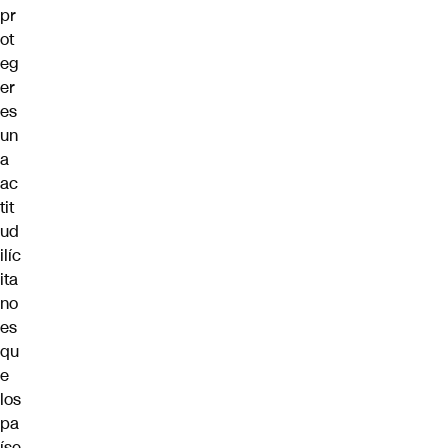
pr
ot
eg
er
es
un
a
ac
tit
ud
ilíc
ita
no
es
qu
e
los
pa
íse