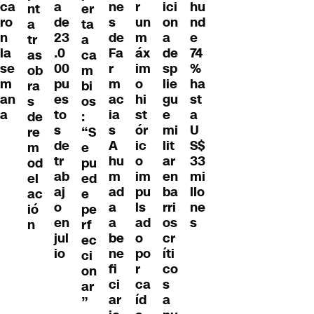
ne
ca
r
ici
a
hu
nt
er
s
ro
un
on
de
nd
a
ta
de
n
m
a
23
e
tr
a
Fa
la
áx
de
.0
74
as
ca
r
se
im
sp
00
%
ob
m
m
m
o
lie
pu
ha
ra
bi
ac
an
hi
gu
es
st
s
os
ia
a
st
e
to
a
de
:
s
ór
mi
s
U
re
“S
A
ic
lit
de
S$
m
e
hu
o
ar
tr
33
od
pu
m
im
en
ab
mi
el
ed
ad
pu
ba
aj
llo
ac
e
a
ls
rri
o
ne
ió
pe
a
ad
os
en
s
n
rf
be
o
cr
jul
ec
ne
po
íti
io
ci
fi
r
co
on
ci
ca
s
ar
ar
íd
a
”