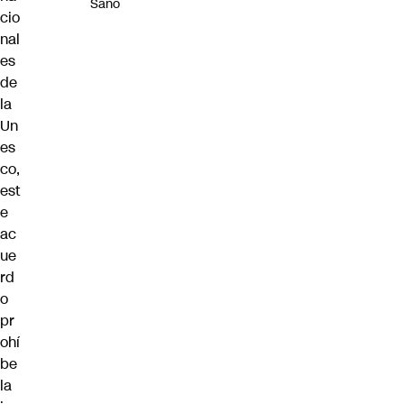
Sano
cio
nal
es
de
la
Un
es
co,
est
e
ac
ue
rd
o
pr
ohí
be
la