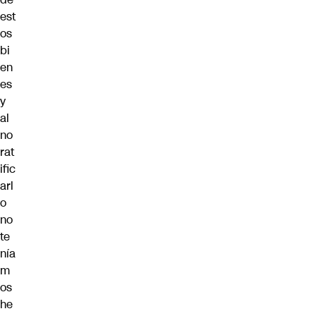
est
os
bi
en
es
y
al
no
rat
ific
arl
o
no
te
nía
m
os
he