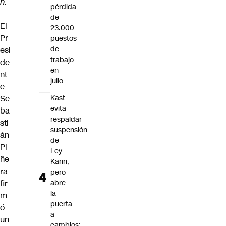
n.
pérdida
de
El
23.000
Pr
puestos
de
esi
trabajo
de
en
nt
julio
e
Se
Kast
evita
ba
respaldar
sti
suspensión
án
de
Pi
Ley
ñe
Karin,
ra
pero
fir
abre
la
m
puerta
ó
a
un
cambios: