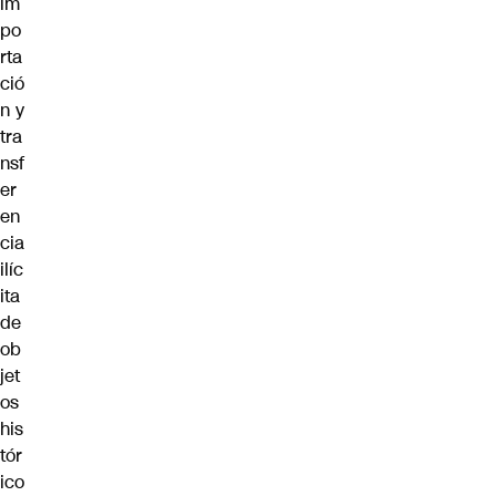
im
po
rta
ció
n y
tra
nsf
er
en
cia
ilíc
ita
de
ob
jet
os
his
tór
ico