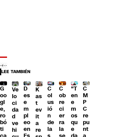
LEE TAMBIÉN
C
G
C
"T
D
C
Ve
K
ol
oo
ob
en
es
M
lo
as
us
gl
re
e
e
P
ci
t
ió
e,
ci
m
m
C
da
ev
n
ro
er
os
pl
re
d
it
de
bó
ra
qu
eo
pu
ve
a
la
ti
la
e
en
nt
hi
re
s
ca
se
da
Es
a
cu
sp