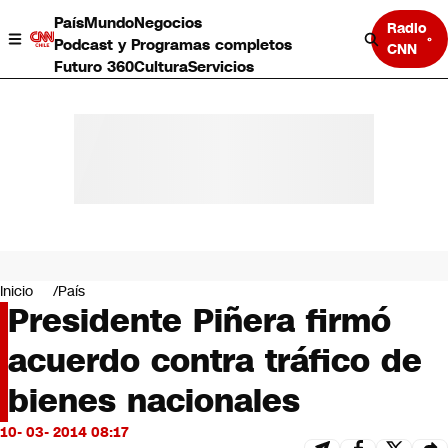
País
Mundo
Negocios
Radio
Podcast y Programas completos
CNN
Futuro 360
Cultura
Servicios
País
Mundo
Negocios
Inicio
País
Presidente Piñera firmó
Deportes
Programas completos
acuerdo contra tráfico de
Cultura
Servicios
bienes nacionales
Bits
CNN Data
10- 03- 2014 08:17
CNN tiempo