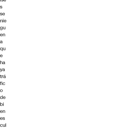
s
se
nie
gu
en
a
qu
e
ha
ya
trá
fic
o
de
bi
en
es
cul