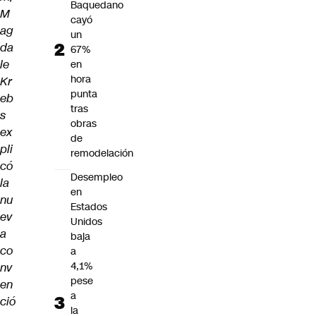
Baquedano
M
cayó
ag
un
da
67%
le
en
hora
Kr
punta
eb
tras
s
obras
ex
de
pli
remodelación
có
Desempleo
la
en
nu
Estados
ev
Unidos
a
baja
co
a
4,1%
nv
pese
en
a
ció
la