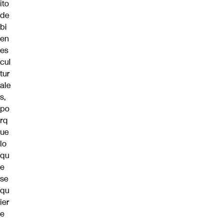
ito
de
bi
en
es
cul
tur
ale
s,
po
rq
ue
lo
qu
e
se
qu
ier
e