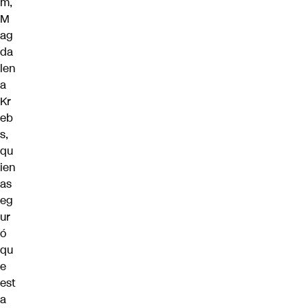
m,
M
ag
da
len
a
Kr
eb
s,
qu
ien
as
eg
ur
ó
qu
e
est
a