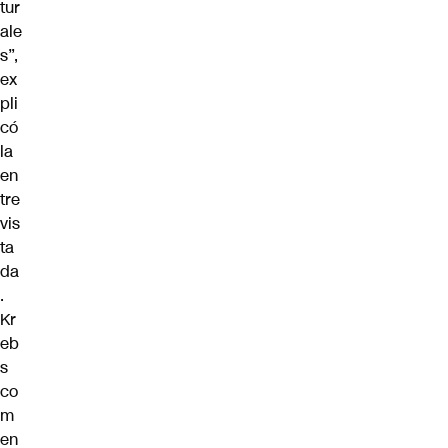
tur
ale
s”,
ex
pli
có
la
en
tre
vis
ta
da
.
Kr
eb
s
co
m
en