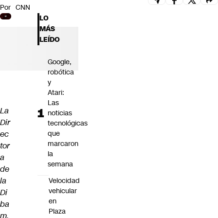
Por
CNN
Futuro 360
LO
Opinión
MÁS
LEÍDO
Google,
robótica
y
Atari:
Las
La
noticias
Dir
tecnológicas
ec
que
marcaron
tor
la
a
semana
de
la
Velocidad
vehicular
Di
en
ba
Plaza
m,