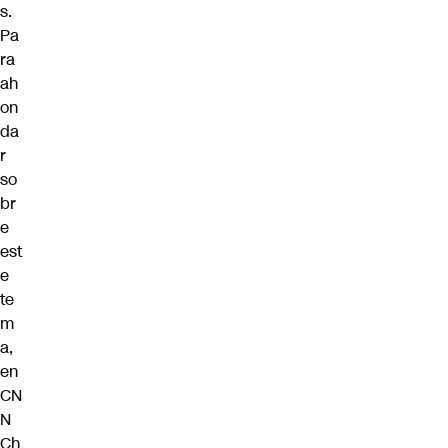
s.
Pa
ra
ah
on
da
r
so
br
e
est
e
te
m
a,
en
CN
N
Ch