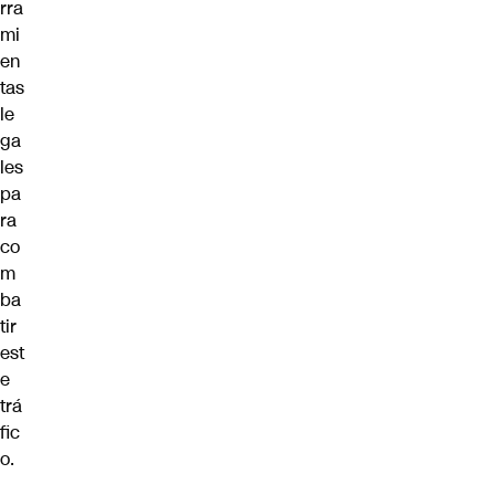
rra
mi
en
tas
le
ga
les
pa
ra
co
m
ba
tir
est
e
trá
fic
o.