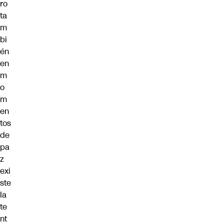
ro
ta
m
bi
én
en
m
o
m
en
tos
de
pa
z
exi
ste
la
te
nt