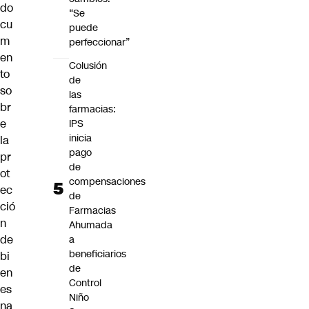
do
“Se
cu
puede
m
perfeccionar”
en
Colusión
to
de
so
las
br
farmacias:
e
IPS
inicia
la
pago
pr
de
ot
compensaciones
ec
de
ció
Farmacias
n
Ahumada
de
a
beneficiarios
bi
de
en
Control
es
Niño
na