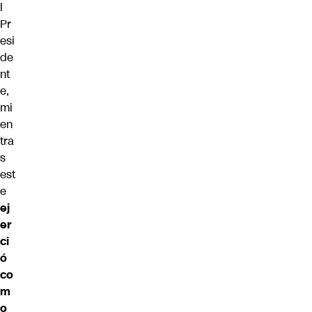
l
Pr
esi
de
nt
e,
mi
en
tra
s
est
e
ej
er
ci
ó
co
m
o