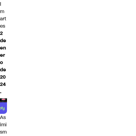
l
m
art
es
2
de
en
er
o
de
20
24
.
As
imi
sm