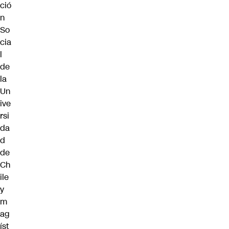
ció
n
So
cia
l
de
la
Un
ive
rsi
da
d
de
Ch
ile
y
m
ag
íst