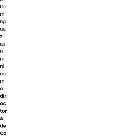
Do
mí
ng
ue
z
as
u
mi
rá
co
m
o
dir
ec
tor
a
de
Co