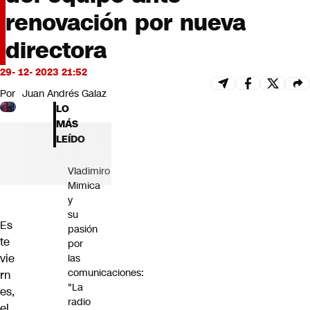
Futuro 360
renovación por nueva
Opinión
directora
29- 12- 2023 21:52
Por
Juan Andrés Galaz
LO
MÁS
LEÍDO
Vladimiro
Mimica
y
su
Es
pasión
te
por
vie
las
comunicaciones:
rn
"La
es,
radio
el