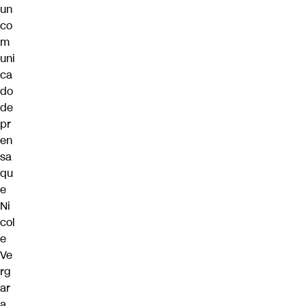
un
co
m
uni
ca
do
de
pr
en
sa
qu
e
Ni
col
e
Ve
rg
ar
a