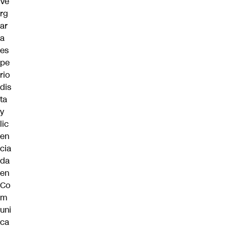
Ve
rg
ar
a
es
pe
rio
dis
ta
y
lic
en
cia
da
en
Co
m
uni
ca