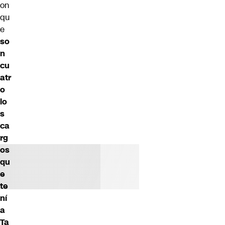
on
qu
e
so
n
cu
atr
o
lo
s
ca
rg
os
qu
e
te
ní
a
Ta