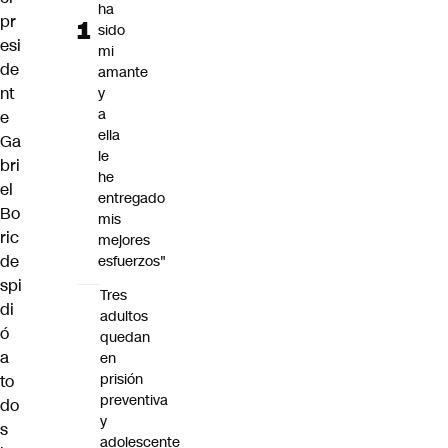
ha
pr
sido
esi
mi
de
amante
nt
y
a
e
ella
Ga
le
bri
he
el
entregado
Bo
mis
ric
mejores
de
esfuerzos"
spi
Tres
di
adultos
ó
quedan
a
en
prisión
to
preventiva
do
y
s
adolescente