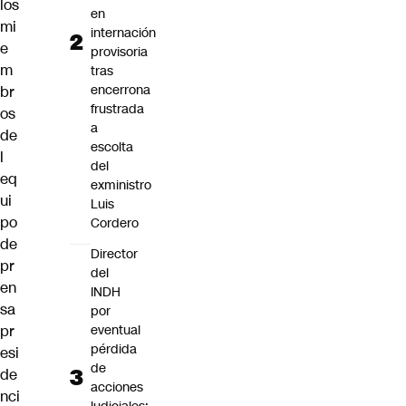
los
en
mi
internación
e
provisoria
m
tras
encerrona
br
frustrada
os
a
de
escolta
l
del
eq
exministro
ui
Luis
po
Cordero
de
Director
pr
del
en
INDH
sa
por
eventual
pr
pérdida
esi
de
de
acciones
nci