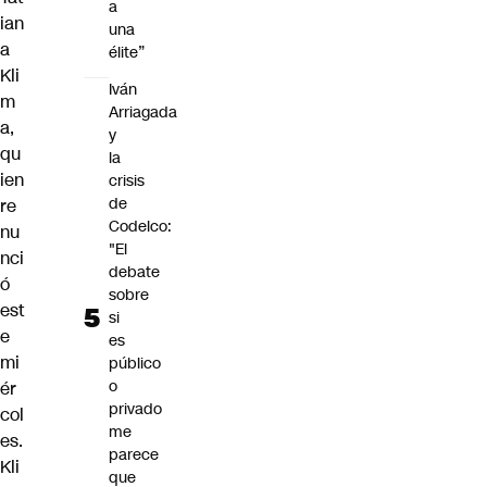
a
ian
una
a
élite”
Kli
Iván
m
Arriagada
a
,
y
qu
la
ien
crisis
de
re
Codelco:
nu
"El
nci
debate
ó
sobre
est
si
e
es
mi
público
o
ér
privado
col
me
es.
parece
Kli
que