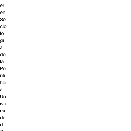
er
en
So
cio
lo
gí
a
de
la
Po
nti
fici
a
Un
ive
rsi
da
d