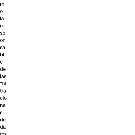
m
o
la
re
sp
on
sa
bl
e
de
las
“fil
tra
cio
ne
s”
de
da
tos