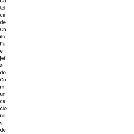
Ca
tóli
ca
de
Ch
ile.
Fu
e
jef
a
de
Co
m
uni
ca
cio
ne
s
de