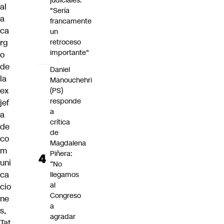
judiciales:
al
"Sería
a
francamente
ca
un
retroceso
rg
importante"
o
de
Daniel
la
Manouchehri
ex
(PS)
responde
jef
a
a
crítica
de
de
co
Magdalena
m
Piñera:
uni
“No
ca
llegamos
al
cio
Congreso
ne
a
s,
agradar
Tat