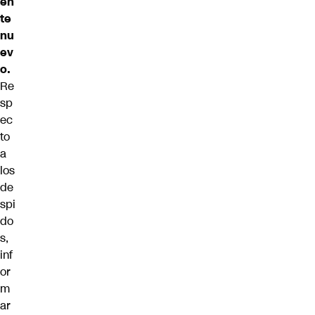
en
te
nu
ev
o.
Re
sp
ec
to
a
los
de
spi
do
s,
inf
or
m
ar