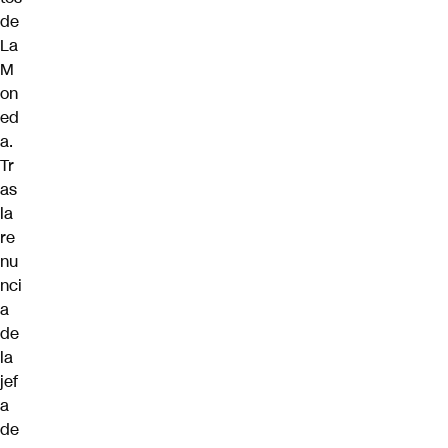
de
La
M
on
ed
a.
Tr
as
la
re
nu
nci
a
de
la
jef
a
de