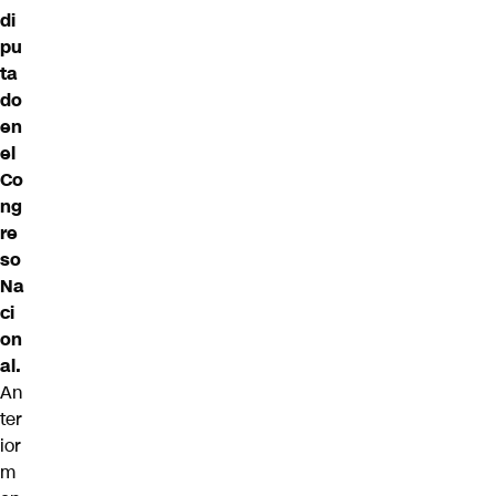
di
pu
ta
do
en
el
Co
ng
re
so
Na
ci
on
al.
An
ter
ior
m