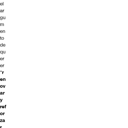
el
ar
gu
m
en
to
de
qu
er
er
“
r
en
ov
ar
y
ref
or
za
r