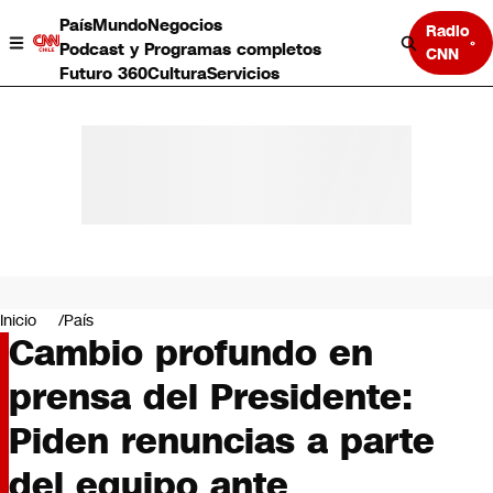
País
Mundo
Negocios
Radio
Podcast y Programas completos
CNN
Futuro 360
Cultura
Servicios
País
Mundo
Negocios
Inicio
País
Cambio profundo en
Deportes
Programas completos
prensa del Presidente:
Cultura
Servicios
Piden renuncias a parte
Bits
CNN Data
del equipo ante
CNN tiempo