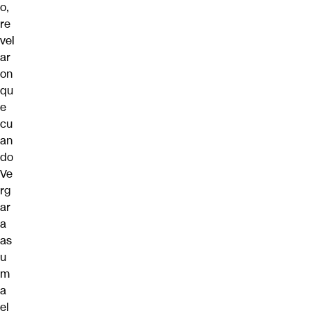
o,
re
vel
ar
on
qu
e
cu
an
do
Ve
rg
ar
a
as
u
m
a
el