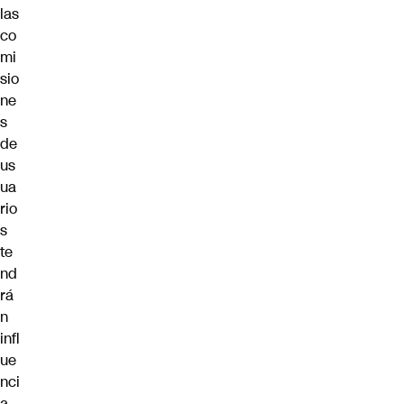
las
co
mi
sio
ne
s
de
us
ua
rio
s
te
nd
rá
n
infl
ue
nci
a