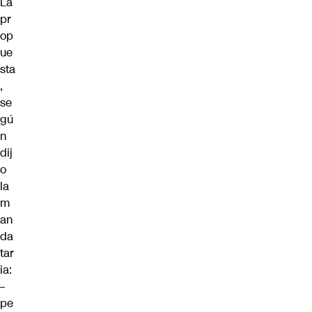
La
pr
op
ue
sta
,
se
gú
n
dij
o
la
m
an
da
tar
ia:
–
pe