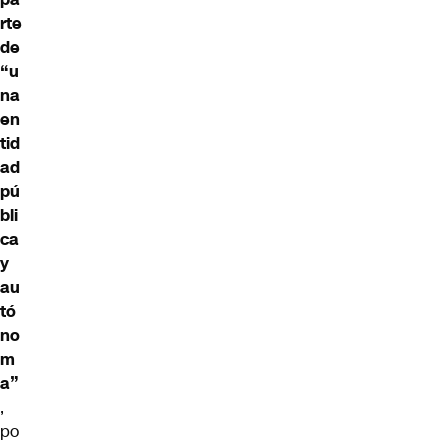
rte
de
“u
na
en
tid
ad
pú
bli
ca
y
au
tó
no
m
a”
,
po