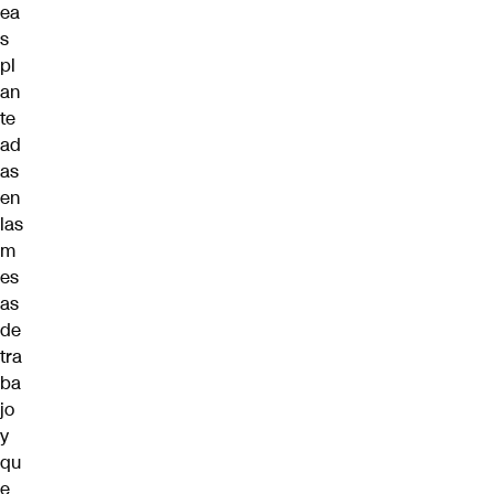
ea
s
pl
an
te
ad
as
en
las
m
es
as
de
tra
ba
jo
y
qu
e