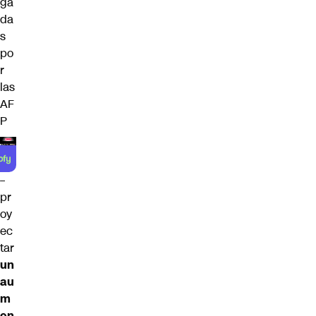
ga
da
s
po
r
las
AF
P
–
pr
oy
ec
tar
un
au
m
en