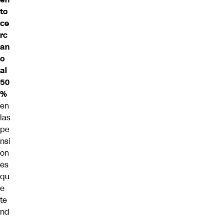
to
ce
rc
an
o
al
50
%
en
las
pe
nsi
on
es
qu
e
te
nd