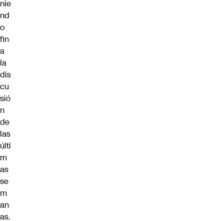
nie
nd
o
fin
a
la
dis
cu
sió
n
de
las
últi
m
as
se
m
an
as.