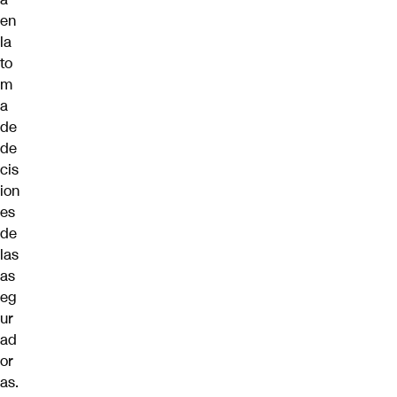
en
la
to
m
a
de
de
cis
ion
es
de
las
as
eg
ur
ad
or
as.