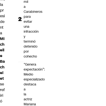
mil
la
a
pr
Carabineros
esi
para
de
evitar
una
nt
infracción
a
y
Mi
terminó
ch
detenido
ell
por
e
cohecho
Ba
“Genera
ch
expectación”:
el
Medio
et
especializado
se
destaca
a
ref
la
iri
actriz
ó
Mariana