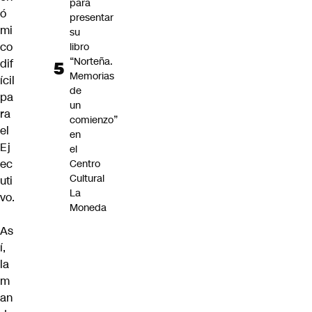
para
ó
presentar
mi
su
co
libro
“Norteña.
dif
Memorias
ícil
de
pa
un
ra
comienzo”
el
en
Ej
el
ec
Centro
Cultural
uti
La
vo.
Moneda
As
í,
la
m
an