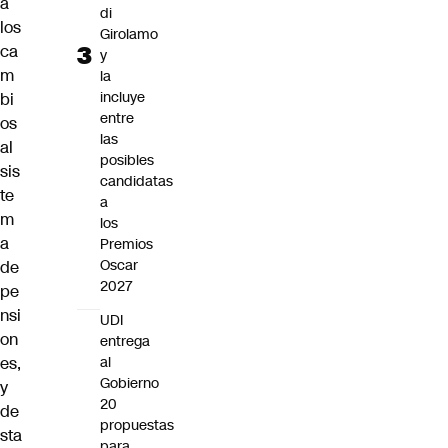
a
di
los
Girolamo
ca
y
m
la
incluye
bi
entre
os
las
al
posibles
sis
candidatas
te
a
m
los
a
Premios
Oscar
de
2027
pe
nsi
UDI
on
entrega
es,
al
Gobierno
y
20
de
propuestas
sta
para