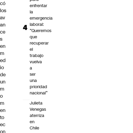
có
enfrentar
los
la
av
emergencia
an
laboral:
“Queremos
ce
que
s
recuperar
en
el
m
trabajo
ed
vuelva
io
a
de
ser
una
un
prioridad
m
nacional”
o
m
Julieta
Venegas
en
aterriza
to
en
ec
Chile
on