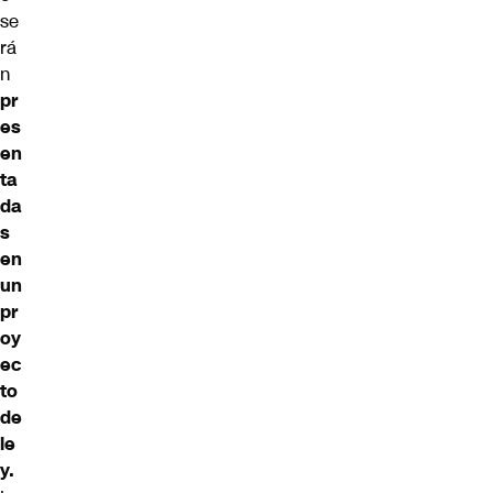
se
rá
n
pr
es
en
ta
da
s
en
un
pr
oy
ec
to
de
le
y.