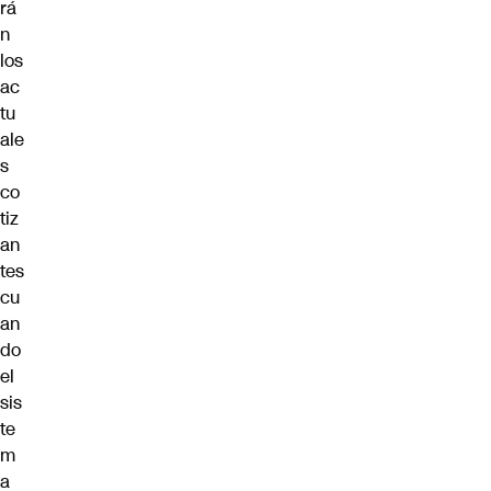
rá
n
los
ac
tu
ale
s
co
tiz
an
tes
cu
an
do
el
sis
te
m
a