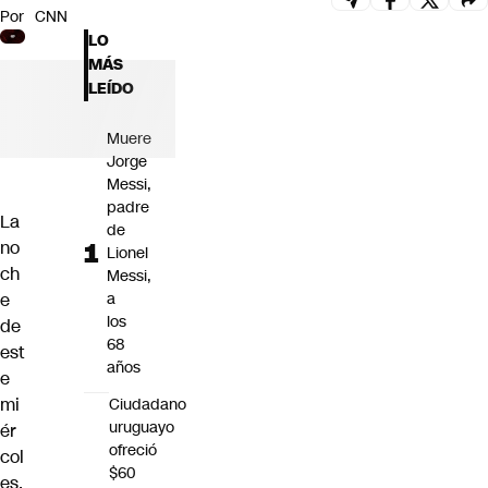
Por
CNN
Futuro 360
LO
Opinión
MÁS
LEÍDO
Muere
Jorge
Messi,
padre
La
de
no
Lionel
ch
Messi,
e
a
los
de
68
est
años
e
mi
Ciudadano
uruguayo
ér
ofreció
col
$60
es,