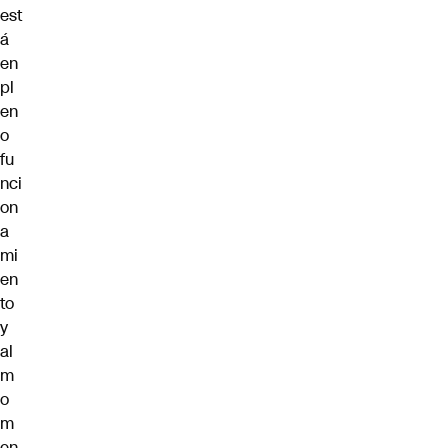
est
á
en
pl
en
o
fu
nci
on
a
mi
en
to
y
al
m
o
m
en