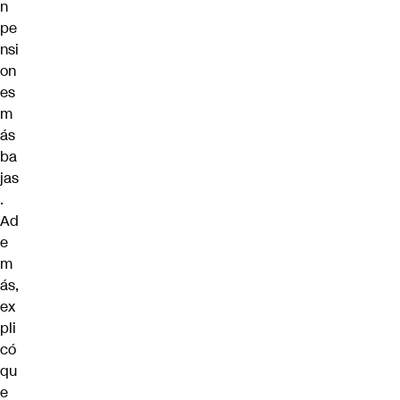
n
pe
nsi
on
es
m
ás
ba
jas
.
Ad
e
m
ás,
ex
pli
có
qu
e