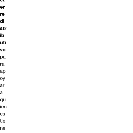
er
re
di
str
ib
uti
vo
pa
ra
ap
oy
ar
a
qu
ien
es
tie
ne