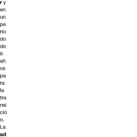
r
y
en
un
pe
río
do
de
6
añ
os
pa
ra
la
tra
nsi
ció
n.
La
ad