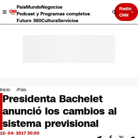
País
Mundo
Negocios
Radio
Podcast y Programas completos
CNN
Futuro 360
Cultura
Servicios
País
Mundo
Negocios
Inicio
País
Presidenta Bachelet
Deportes
Programas completos
anunció los cambios al
Cultura
Servicios
sistema previsional
Bits
CNN Data
12- 04- 2017 20:00
CNN tiempo