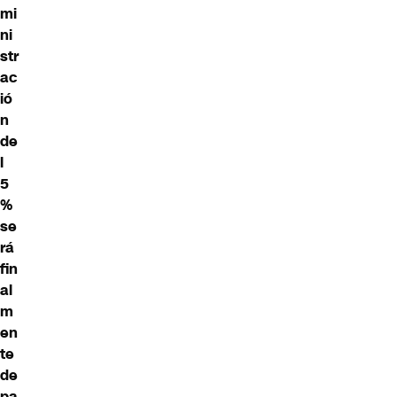
mi
ni
str
ac
ió
n
de
l
5
%
se
rá
fin
al
m
en
te
de
pa