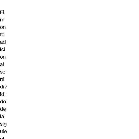
El
m
on
to
ad
ici
on
al
se
rá
div
idi
do
de
la
sig
uie
nt