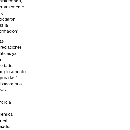
sinformado,
obablemente
 le
tregaron
da la
formación"
as
reciaciones
líticas ya
an
uedado
ompletamente
peradas":
bsecretario
avez
fiere a
lémica
n el
nador