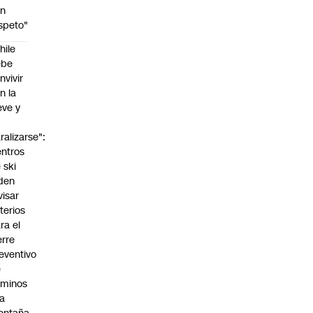
on
speto"
hile
ebe
nvivir
n la
eve y
o
ralizarse":
ntros
 ski
den
visar
iterios
ra el
erre
eventivo
e
aminos
la