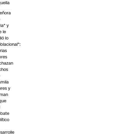
uella
eñora
e
ria" y
e le
lió lo
blacional":
rias
bres
chazan
chos
e
mila
ores y
aman
que
l
ebate
lítico
sarrolle