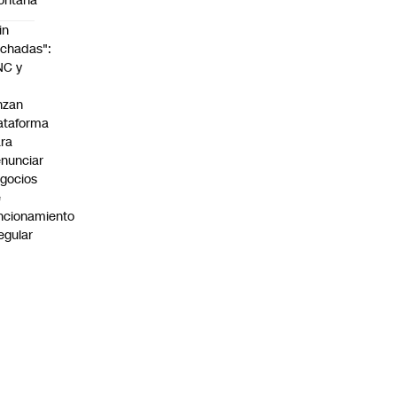
ontaña
in
chadas":
NC y
nzan
ataforma
ra
nunciar
gocios
e
ncionamiento
regular