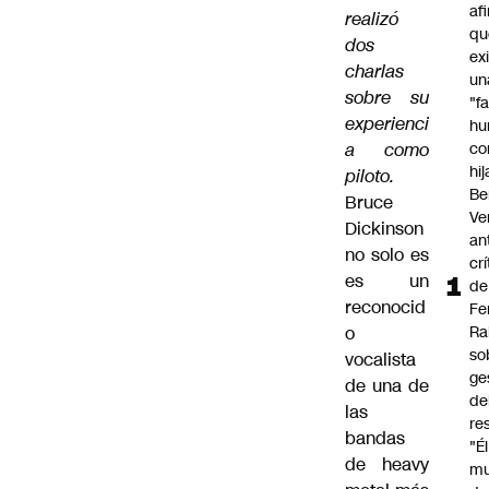
af
realizó
qu
dos
ex
charlas
un
sobre su
"f
experienci
hu
a como
co
hi
piloto.
Be
Bruce
Ve
Dickinson
an
no solo es
cr
es un
de
reconocid
Fe
o
Ra
so
vocalista
ge
de una de
de
las
re
bandas
"É
de heavy
m