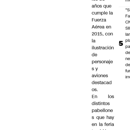
m
años que
"S
cumple la
Fa
Fuerza
C
Aérea en
SII
2015, con
la
pl
la
pa
ilustración
de
de
ne
personaje
d
s y
fu
aviones
ir
destacad
os.
En los
distintos
pabellone
s que hay
en la feria