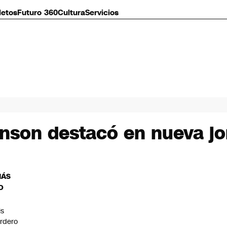
letos
Futuro 360
Cultura
Servicios
inson destacó en nueva j
MÁS
O
is
rdero