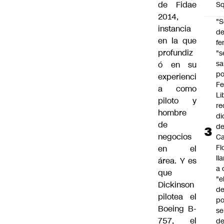
de Fidae
Sq
2014,
"S
instancia
d
en la que
fe
profundiz
"s
sa
ó en su
po
experienci
Fe
a como
Li
piloto y
re
hombre
di
de
d
negocios
Ca
Fl
en el
ll
área. Y es
a 
que
"e
Dickinson
d
pilotea el
po
Boeing B-
se
757, el
de