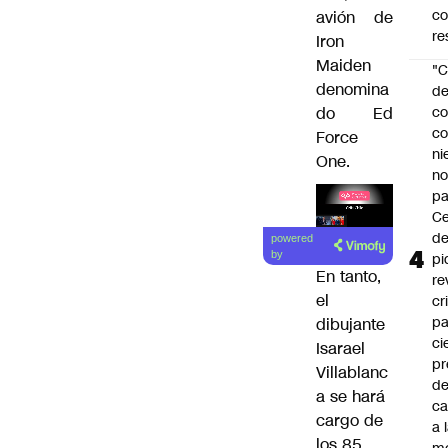
c
avión de
re
Iron
Maiden
"C
denomina
d
do Ed
co
co
Force
ni
One.
n
pa
Ce
Lea el
de
powered
artículo
by
pi
En tanto,
re
el
cr
pa
dibujante
ci
Isarael
pr
Villablanc
d
a se hará
c
cargo de
a 
los 85