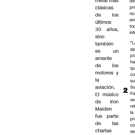
metal más
de
clásicas
pr
no
de los
en
últimos
to
30 años,
in
sino
"L
también
ap
es un
po
amante
h
de los
q
motores y
c
la
su
aviación.
Su
P
El músico
se
de Iron
re
Maiden
la
fue parte
po
de las
co
charlas
se