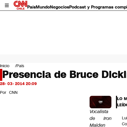
País
Mundo
Negocios
Podcast y Programas comp
País
Mundo
Inicio
País
Negocios
Presencia de Bruce Dick
Deportes
Programas completos
28- 03- 2014 20:09
Cultura
Por
CNN
Servicios
LO 
Bits
LEÍD
CNN Data
Vocalista
CNN tiempo
de Iron
Lu
Futuro 360
Co
Maiden
Opinión