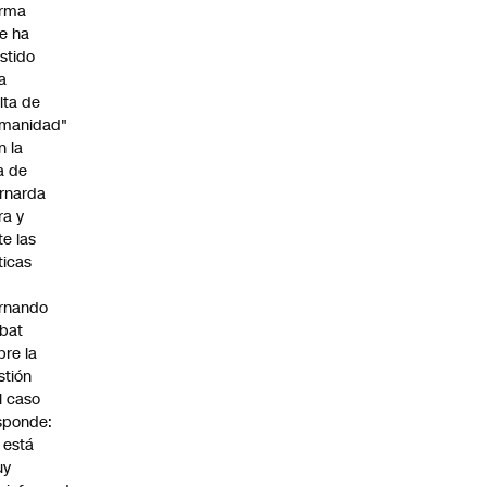
irma
e ha
istido
a
alta de
manidad"
n la
ja de
rnarda
ra y
te las
íticas
rnando
bat
bre la
stión
l caso
sponde:
l está
uy