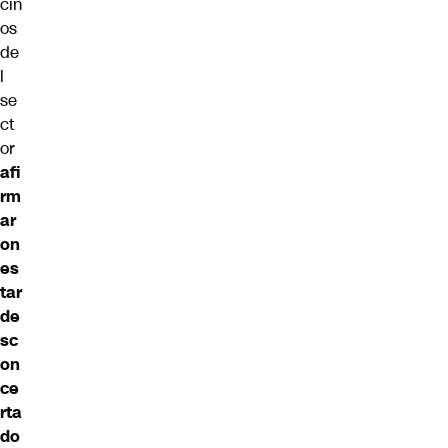
cin
os
de
l
se
ct
or
afi
rm
ar
on
es
tar
de
sc
on
ce
rta
do