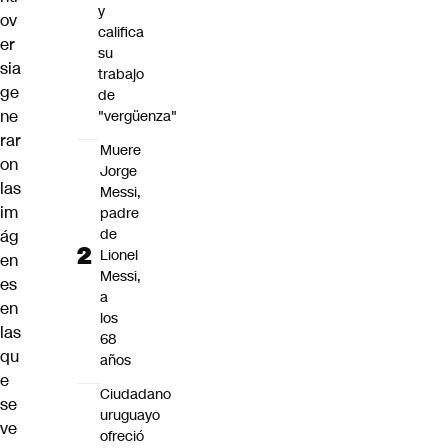
y
ov
califica
er
su
sia
trabajo
ge
de
ne
"vergüenza"
rar
Muere
on
Jorge
las
Messi,
im
padre
de
ág
Lionel
en
Messi,
es
a
en
los
las
68
qu
años
e
Ciudadano
se
uruguayo
ve
ofreció