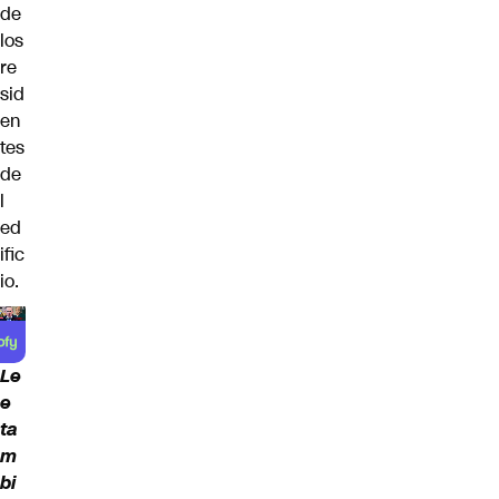
de
los
re
sid
en
tes
de
l
ed
ific
io.
Le
e
ta
m
bi