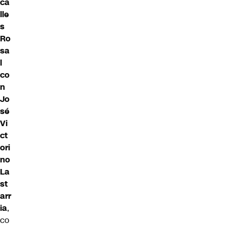
ca
lle
s
Ro
sa
l
co
n
Jo
sé
Vi
ct
ori
no
La
st
arr
ia
,
co