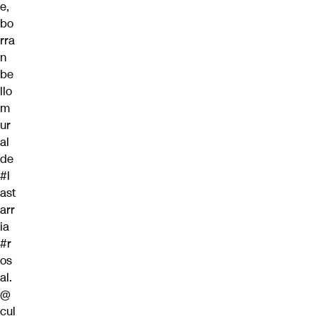
e,
bo
rra
n
be
llo
m
ur
al
de
#l
ast
arr
ia
#r
os
al
.
@
cul