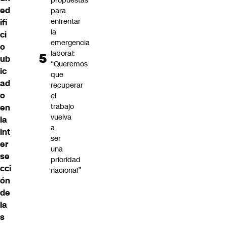
propuestas
ed
para
enfrentar
ifi
la
ci
emergencia
o
laboral:
ub
“Queremos
ic
que
ad
recuperar
o
el
trabajo
en
vuelva
la
a
int
ser
er
una
se
prioridad
cci
nacional”
ón
de
la
s