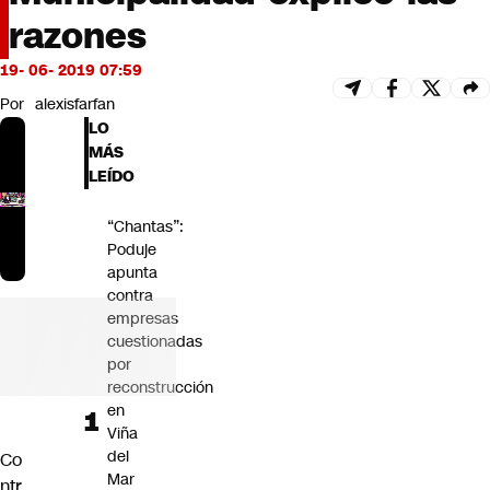
Futuro 360
razones
Opinión
19- 06- 2019 07:59
Por
alexisfarfan
LO
MÁS
LEÍDO
“Chantas”:
Poduje
apunta
contra
empresas
cuestionadas
por
reconstrucción
en
Viña
del
Co
Mar
ntr