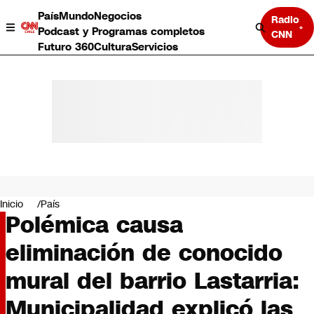
País
Mundo
Negocios
Radio
Podcast y Programas completos
CNN
Futuro 360
Cultura
Servicios
País
Mundo
Negocios
Inicio
País
Polémica causa
Deportes
Programas completos
eliminación de conocido
Cultura
Servicios
mural del barrio Lastarria:
Bits
CNN Data
Municipalidad explicó las
CNN tiempo