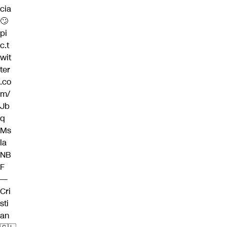
cia
🙄
pi
c.t
wit
ter
.co
m/
Jb
q
Ms
la
NB
F
—
Cri
sti
an