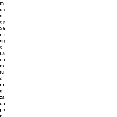
m
un
a
de
Sa
nti
ag
o.
La
ob
ra
fu
e
re
ali
za
da
po
r