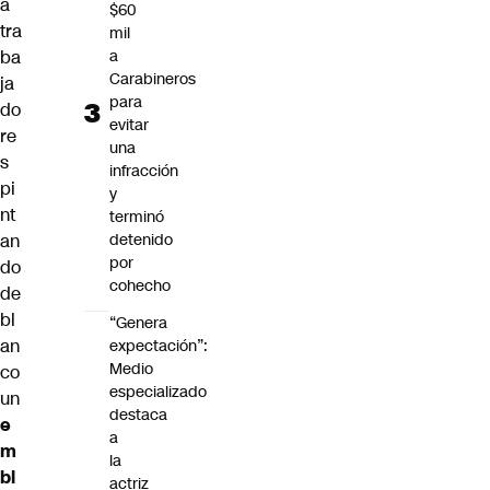
a
$60
tra
mil
ba
a
Carabineros
ja
para
do
evitar
re
una
s
infracción
pi
y
nt
terminó
an
detenido
por
do
cohecho
de
bl
“Genera
an
expectación”:
Medio
co
especializado
un
destaca
e
a
m
la
bl
actriz