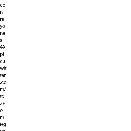
co
n
ra
yo
ne
s.
🤬
pi
c.t
wit
ter
.co
m/
tc
ZF
o
m
Hg