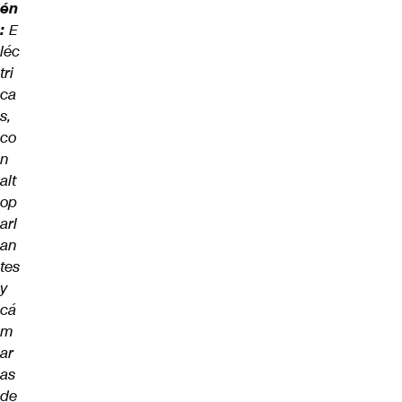
én
:
E
léc
tri
ca
s,
co
n
alt
op
arl
an
tes
y
cá
m
ar
as
de