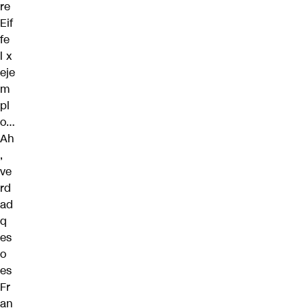
re
Eif
fe
l x
eje
m
pl
o…
Ah
,
ve
rd
ad
q
es
o
es
Fr
an