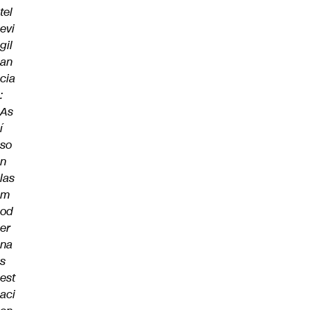
tel
evi
gil
an
cia
:
As
í
so
n
las
m
od
er
na
s
est
aci