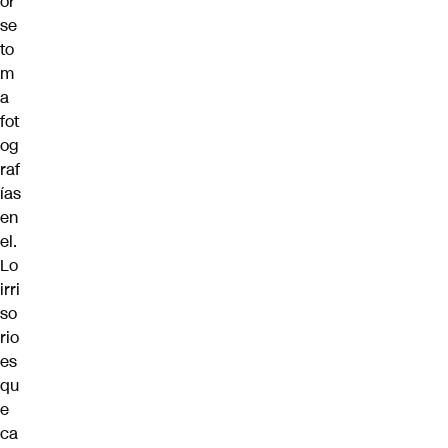
or
se
to
m
a
fot
og
raf
ías
en
el.
Lo
irri
so
rio
es
qu
e
ca