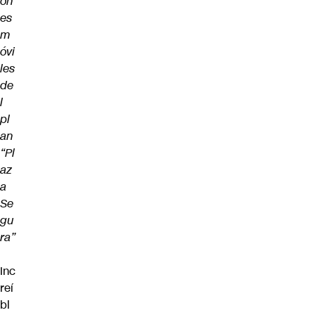
on
es
m
óvi
les
de
l
pl
an
“Pl
az
a
Se
gu
ra”
Inc
reí
bl