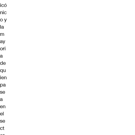
icó
nic
o y
la
m
ay
ori
a
de
qu
ien
pa
se
a
en
el
se
ct