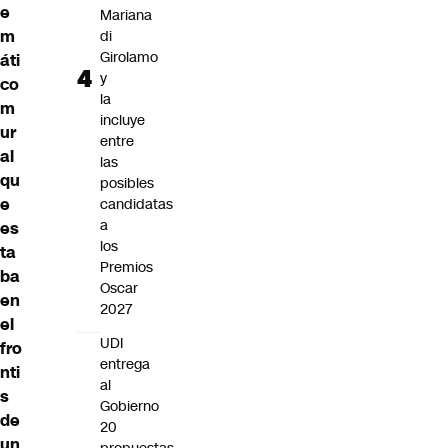
e
Mariana
m
di
Girolamo
áti
y
co
la
m
incluye
ur
entre
al
las
qu
posibles
e
candidatas
a
es
los
ta
Premios
ba
Oscar
en
2027
el
UDI
fro
entrega
nti
al
s
Gobierno
de
20
un