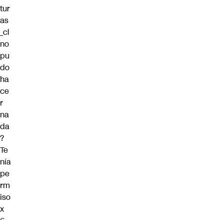
tur
as
_cl
no
pu
do
ha
ce
r
na
da
?
Te
nía
pe
rm
iso
x