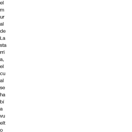
el
m
ur
al
de
La
sta
rri
a,
el
cu
al
se
ha
bí
a
vu
elt
o