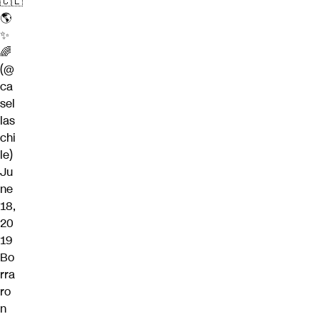
🇨🇱
🌎
✨
🌈
(@
ca
sel
las
chi
le)
Ju
ne
18,
20
19
Bo
rra
ro
n