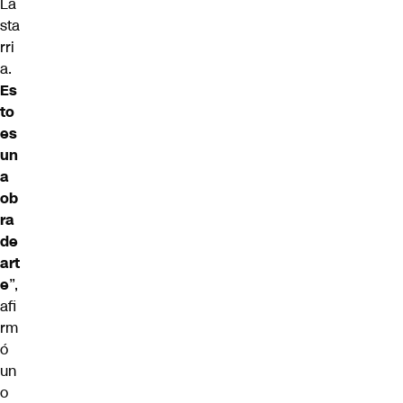
La
sta
rri
a.
Es
to
es
un
a
ob
ra
de
art
e
”,
afi
rm
ó
un
o