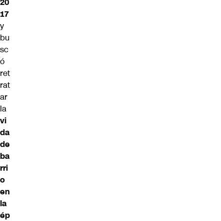
20
17
y
bu
sc
ó
ret
rat
ar
la
vi
da
de
ba
rri
o
en
la
ép