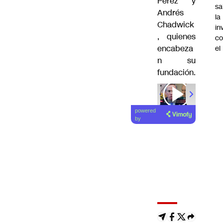
Pérez y
sa
Andrés
la
Chadwick
in
, quienes
co
encabeza
el
n su
fundación.
00:00
/
01
powered
by