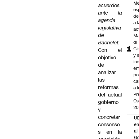
Me
acuerdos
es
ante la
de
agenda
a l
legislativa
ac
de
Ma
Bachelet.
di
Gi
Con el
y l
objetivo
in
de
en
analizar
po
las
ca
reformas
a 
del actual
Pr
Os
gobierno
20
y
concretar
UD
consenso
en
al
s en la
Go