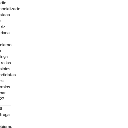
dio
pecializado
staca
a
triz
riana
rolamo
a
cluye
tre las
sibles
ndidatas
los
emios
car
27
I
trega
bierno