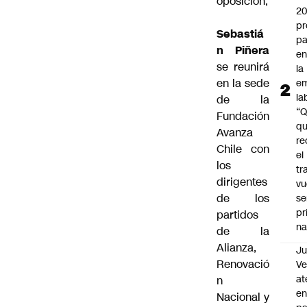
oposición,
2
pr
Sebastiá
pa
n Piñera
en
se reunirá
la
en la sede
em
la
de la
“
Fundación
q
Avanza
re
Chile con
el
los
tr
dirigentes
vu
de los
se
pr
partidos
na
de la
Alianza,
Ju
Renovació
V
at
n
en
Nacional y