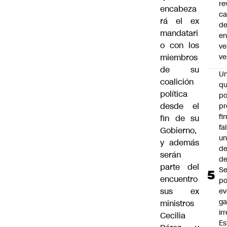
re
encabeza
ca
rá el ex
d
mandatari
e
o con los
ve
miembros
ve
de su
U
coalición
qu
política
po
desde el
pr
fi
fin de su
fa
Gobierno,
u
y además
de
serán
de
parte del
Se
encuentro
po
sus ex
ev
ga
ministros
ir
Cecilia
Es