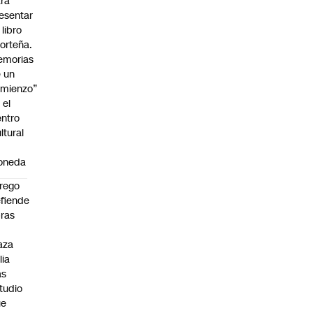
ra
esentar
 libro
orteña.
emorias
 un
mienzo”
 el
ntro
ltural
a
oneda
rego
fiende
ras
n
aza
lia
as
tudio
ue