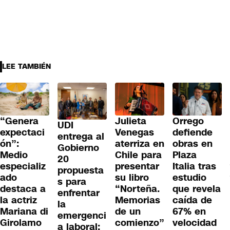
LEE TAMBIÉN
“Genera
Julieta
Orrego
UDI
expectaci
Venegas
defiende
entrega al
ón”:
aterriza en
obras en
Gobierno
Medio
Chile para
Plaza
20
especializ
presentar
Italia tras
propuesta
ado
su libro
estudio
s para
destaca a
“Norteña.
que revela
enfrentar
la actriz
Memorias
caída de
la
Mariana di
de un
67% en
emergenci
Girolamo
comienzo”
velocidad
a laboral: