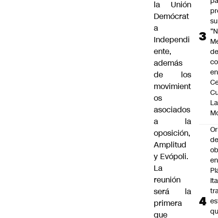
pa
la Unión
pr
Demócrat
su
a
“N
Independi
M
ente,
de
co
además
en
de los
Ce
movimient
Cu
os
L
asociados
M
a la
Or
oposición,
de
Amplitud
ob
y Evópoli.
e
La
Pl
reunión
Ita
será la
tr
es
primera
q
que