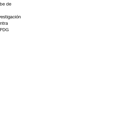
be de
vestigación
ntra
 PDG
:00