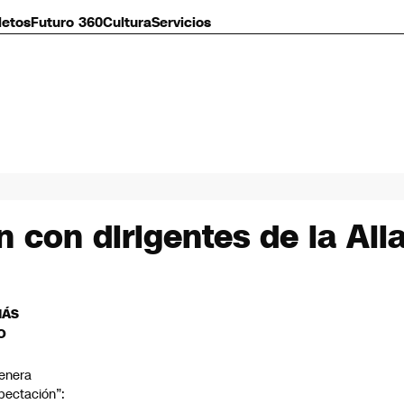
letos
Futuro 360
Cultura
Servicios
n con dirigentes de la Ali
MÁS
O
enera
pectación”: