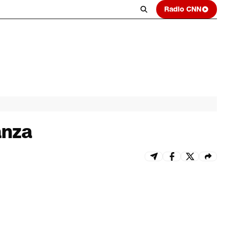
Radio CNN
anza