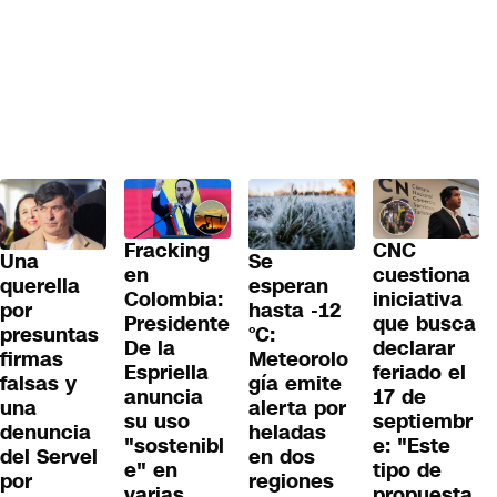
Fracking
CNC
Una
Se
en
cuestiona
querella
esperan
Colombia:
iniciativa
por
hasta -12
Presidente
que busca
presuntas
°C:
De la
declarar
firmas
Meteorolo
Espriella
feriado el
falsas y
gía emite
anuncia
17 de
una
alerta por
su uso
septiembr
denuncia
heladas
"sostenibl
e: "Este
del Servel
en dos
e" en
tipo de
por
regiones
varias
propuesta