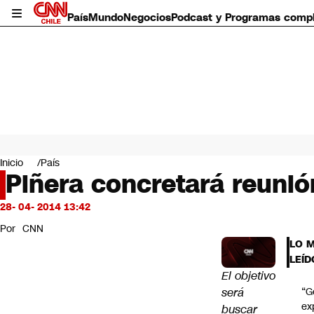
País
Mundo
Negocios
Podcast y Programas comp
País
Mundo
Inicio
País
Negocios
Piñera concretará reunió
Deportes
Programas completos
28- 04- 2014 13:42
Cultura
Por
CNN
Servicios
LO 
Bits
LEÍD
CNN Data
El objetivo
CNN tiempo
será
“G
Futuro 360
ex
buscar
Opinión