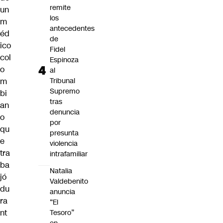
remite
un
los
m
antecedentes
éd
de
ico
Fidel
col
Espinoza
o
al
m
Tribunal
Supremo
bi
tras
an
denuncia
o
por
qu
presunta
e
violencia
tra
intrafamiliar
ba
Natalia
jó
Valdebenito
du
anuncia
ra
“El
nt
Tesoro”