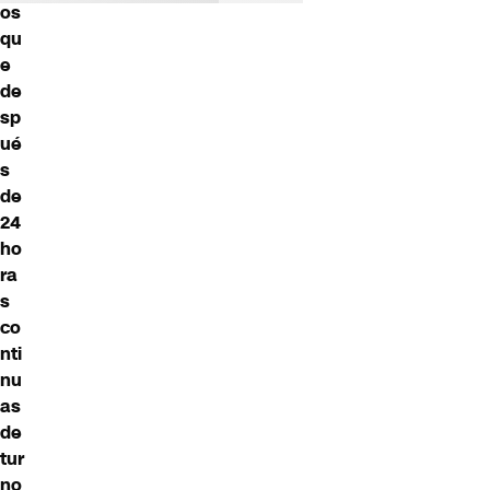
os
qu
e
de
sp
ué
s
de
24
ho
ra
s
co
nti
nu
as
de
tur
no