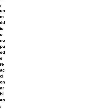
,
un
m
éd
ic
o
no
pu
ed
e
re
ac
ci
on
ar
bi
en
,