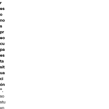
r
es
o
no
s
pr
eo
cu
pa
es
ta
sit
ua
ci
ón
”
,
so
stu
vo