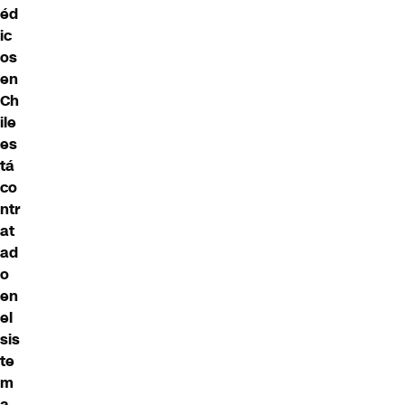
éd
ic
os
en
Ch
ile
es
tá
co
ntr
at
ad
o
en
el
sis
te
m
a