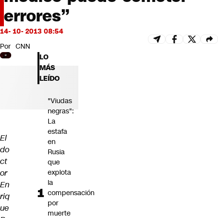
Futuro 360
errores”
Opinión
14- 10- 2013 08:54
Por
CNN
LO
MÁS
LEÍDO
"Viudas
negras":
La
estafa
El
en
do
Rusia
ct
que
or
explota
la
En
compensación
riq
por
ue
muerte