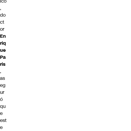
ico
,
do
ct
or
En
riq
ue
Pa
ris
,
as
eg
ur
ó
qu
e
est
e