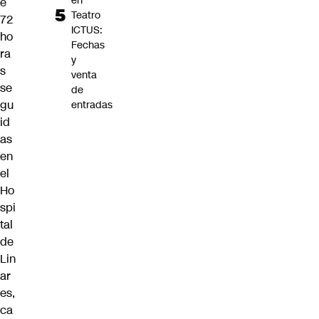
en
e
Teatro
72
ICTUS:
ho
Fechas
ra
y
s
venta
se
de
gu
entradas
id
as
en
el
Ho
spi
tal
de
Lin
ar
es,
ca