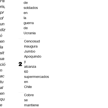
Pa
de
ris,
soldados
pr
en
of
la
guerra
un
de
diz
Ucrania
ó
en
Cencosud
inaugura
la
Jumbo
sit
Apoquindo
ua
y
ció
alcanza
n
60
ac
supermercados
tu
en
Chile
al
en
Cobre
qu
se
e
mantiene