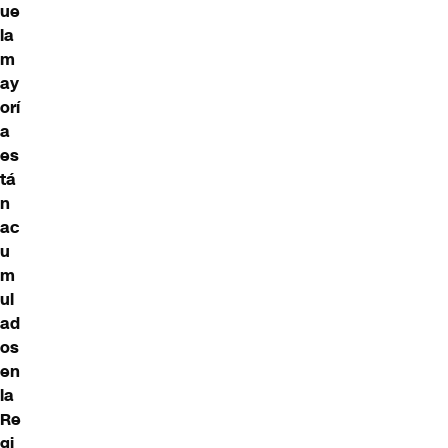
ue
la
m
ay
orí
a
es
tá
n
ac
u
m
ul
ad
os
en
la
Re
gi