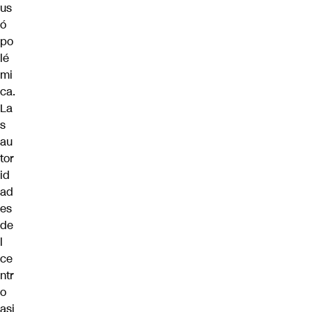
us
ó
po
lé
mi
ca.
La
s
au
tor
id
ad
es
de
l
ce
ntr
o
asi