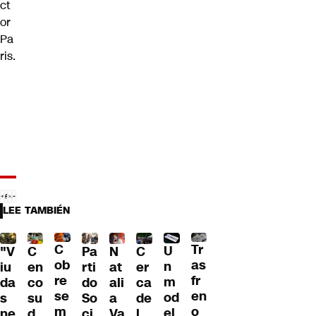
ct
or
Pa
ris.
LEE TAMBIÉN
C
Tr
U
C
Pa
C
N
"V
ob
as
n
en
rti
er
at
iu
re
fr
m
co
do
ca
ali
da
se
en
od
su
So
de
a
s
m
o
el
d
ci
l
Va
ne