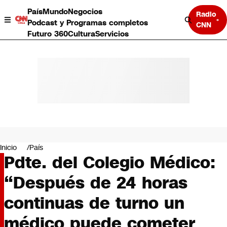
País
Mundo
Negocios
Radio
Podcast y Programas completos
CNN
Futuro 360
Cultura
Servicios
País
Mundo
Negocios
Inicio
País
Pdte. del Colegio Médico:
Deportes
Programas completos
“Después de 24 horas
Cultura
Servicios
continuas de turno un
Bits
CNN Data
médico puede cometer
CNN tiempo