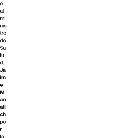
ó
al
mi
nis
tro
de
Sa
lu
d,
Ja
im
e
M
añ
ali
ch
po
r
la