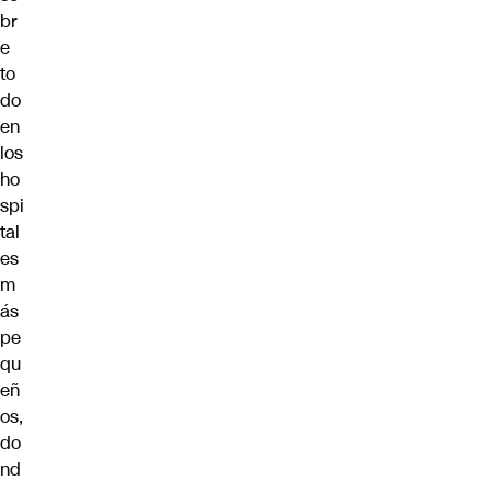
br
e
to
do
en
los
ho
spi
tal
es
m
ás
pe
qu
eñ
os,
do
nd