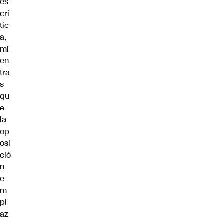
es
crí
tic
a,
mi
en
tra
s
qu
e
la
op
osi
ció
n
e
m
pl
az