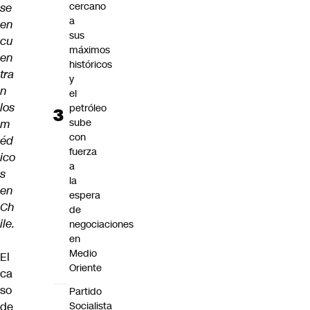
cercano
se
a
en
sus
cu
máximos
en
históricos
tra
y
n
el
los
petróleo
sube
m
con
éd
fuerza
ico
a
s
la
en
espera
Ch
de
ile.
negociaciones
en
Medio
El
Oriente
ca
so
Partido
de
Socialista