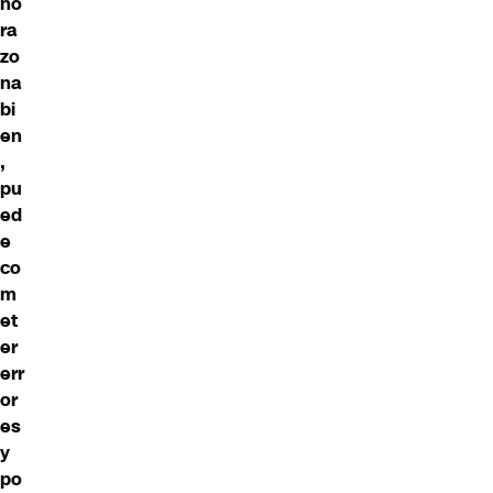
no
ra
zo
na
bi
en
,
pu
ed
e
co
m
et
er
err
or
es
y
po