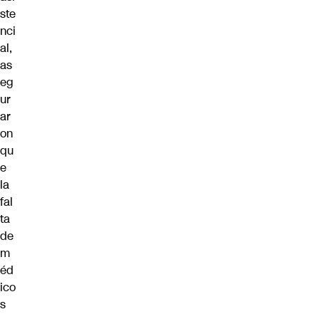
ste
nci
al,
as
eg
ur
ar
on
qu
e
la
fal
ta
de
m
éd
ico
s