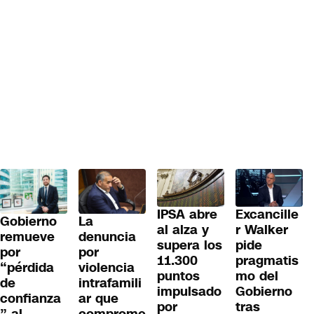
IPSA abre
Excancille
Gobierno
La
al alza y
r Walker
remueve
denuncia
supera los
pide
por
por
11.300
pragmatis
“pérdida
violencia
puntos
mo del
de
intrafamili
impulsado
Gobierno
confianza
ar que
por
tras