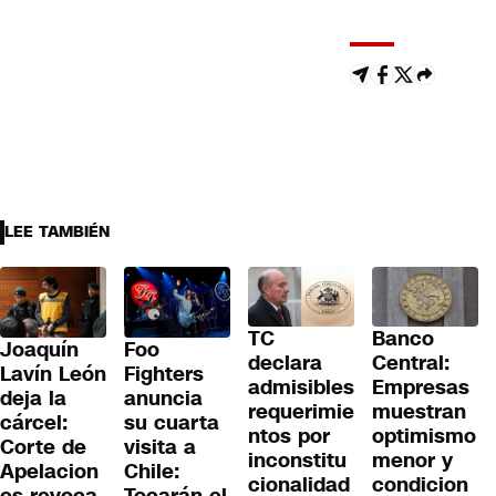
LEE TAMBIÉN
TC
Banco
Joaquín
Foo
declara
Central:
Lavín León
Fighters
admisibles
Empresas
deja la
anuncia
requerimie
muestran
cárcel:
su cuarta
ntos por
optimismo
Corte de
visita a
inconstitu
menor y
Apelacion
Chile:
cionalidad
condicion