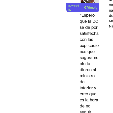
di
powered
na
by
“Espero
d
Me
que la DC
Ni
se dé por
satisfecha
con las
explicacio
nes que
segurame
nte le
dieron al
ministro
del
Interior y
creo que
es la hora
de no
seguir