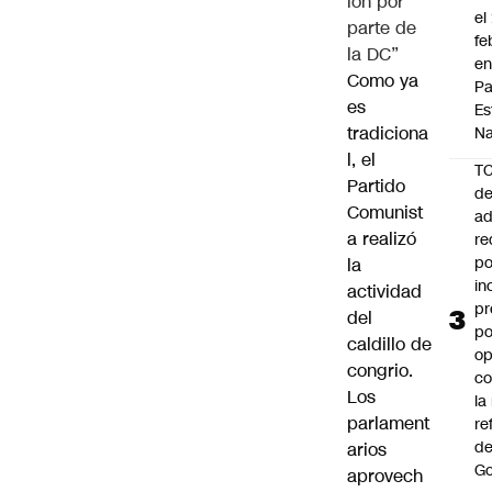
ión por
el
parte de
fe
la DC”
en
Como ya
P
es
Es
tradiciona
Na
l, el
T
Partido
de
Comunist
ad
a realizó
re
po
la
in
actividad
pr
del
po
caldillo de
op
congrio.
co
Los
la
parlament
re
de
arios
Go
aprovech