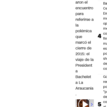
aron el
B
encuentro
Ce
para
E
mu
referirse a
op
la
me
polémica
co
que
fi
marcó el
m
cierre de
es
2015: el
po
s
viaje de la
d
President
co
a
Bachelet
Go
r
a La
po
Araucanía
“p
.
d
co
00:00
/
01
al