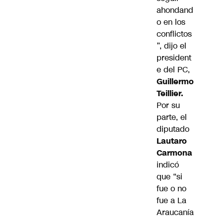
ahondand
o en los
conflictos
”, dijo el
president
e del PC,
Guillermo
Teillier.
Por su
parte, el
diputado
Lautaro
Carmona
indicó
que “si
fue o no
fue a La
Araucanía