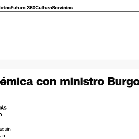
letos
Futuro 360
Cultura
Servicios
olémica con ministro Burg
MÁS
O
aquín
vín