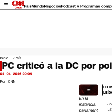
País
Mundo
Negocios
Podcast y Programas comp
País
Mundo
Inicio
País
Negocios
PC criticó a la DC por p
Deportes
Programas completos
01- 01- 2016 20:09
Cultura
Por
CNN
Servicios
LO 
Bits
LEÍD
CNN Data
En la
CNN tiempo
instancia,
Jo
Futuro 360
La
parlament
Opinión