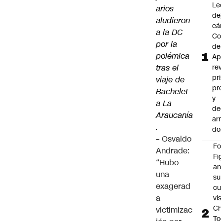
Le
arios
de
aludieron
cá
a la DC
Co
por la
de
polémica
Ap
tras el
re
pr
viaje de
pr
Bachelet
y
a La
de
Araucanía
ar
.
do
–
Osvaldo
F
Andrade:
Fi
“Hubo
an
una
su
exagerad
cu
a
vi
Ch
victimizac
To