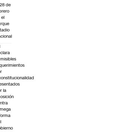
 28 de
brero
 el
arque
tadio
cional
C
clara
misibles
querimientos
r
constitucionalidad
esentados
r la
osición
ntra
 mega
forma
l
bierno