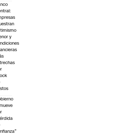
anco
ntral:
mpresas
estran
timismo
nor y
ndiciones
nancieras
ás
trechas
r
hock
e
stos
bierno
emueve
r
érdida
e
nfianza”
:00