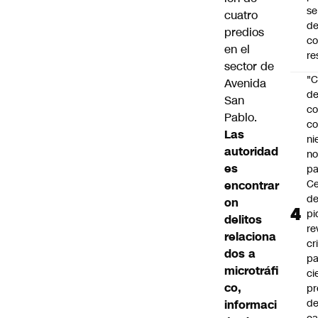
se
cuatro
de
predios
c
en el
re
sector de
"C
Avenida
d
San
co
Pablo.
co
Las
ni
autoridad
n
es
pa
Ce
encontrar
de
on
pi
delitos
re
relaciona
cr
dos a
pa
microtráfi
ci
co,
pr
d
informaci