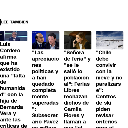
LEE TAMBIÉN
Luis
Cordero
"Las
"Señora
"Chile
afirma
apreciacio
de feria" y
debe
que ha
nes
"se le
convivir
existido
políticas y
salió lo
con la
una "falta
a han
poblacion
nieve y no
de
quedado
al": Ferias
paralizars
humanida
completa
Libres
e":
d" con la
mente
rechazan
Centros
hija de
superadas
dichos de
de ski
Bernarda
":
Camila
piden
Vera y
Subsecret
Flores y
revisar
ante las
ario Pavez
llaman a
criterios
críticas de