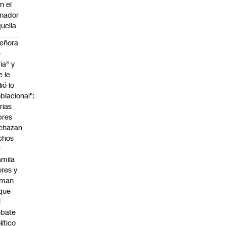
n el
nador
uella
eñora
e
ria" y
e le
lió lo
blacional":
rias
bres
chazan
chos
e
mila
ores y
aman
que
l
ebate
lítico