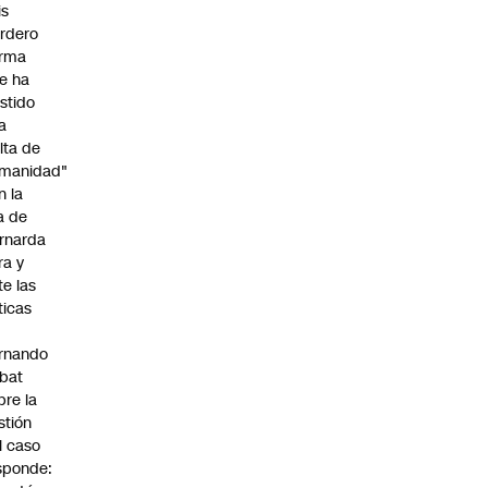
is
rdero
irma
e ha
istido
a
alta de
manidad"
n la
ja de
rnarda
ra y
te las
íticas
rnando
bat
bre la
stión
l caso
sponde: