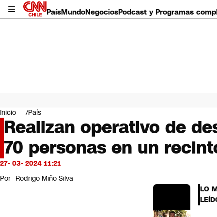
País
Mundo
Negocios
Podcast y Programas comp
País
Mundo
Inicio
País
Negocios
Realizan operativo de de
Deportes
70 personas en un recint
Programas completos
Cultura
Servicios
27- 03- 2024 11:21
Bits
Por
Rodrigo Miño Silva
CNN Data
LO 
CNN tiempo
LEÍD
Futuro 360
Opinión