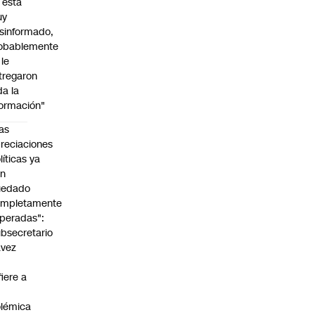
l está
uy
sinformado,
obablemente
 le
tregaron
da la
formación"
as
reciaciones
líticas ya
an
uedado
ompletamente
peradas":
bsecretario
avez
fiere a
lémica