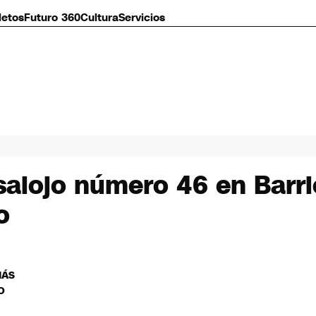
letos
Futuro 360
Cultura
Servicios
salojo número 46 en Barr
o
MÁS
O