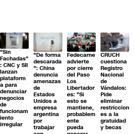
"Sin
"De forma
Fedecarne
CRUCH
Fachadas"
descarada
advierte
cuestiona
: CNC y SII
": China
por cierre
Registro
lanzan
denuncia
del Paso
Nacional
plataform
amenazas
Los
de
a para
de
Libertador
Vándalos:
denunciar
Estados
es: "Si
Pide
negocios
Unidos a
esto se
eliminar
de
empresa
mantiene,
restriccion
funcionam
argentina
probablem
es a la
iento
por
ente
gratuidad
irregular
trabajar
pueda
y becas