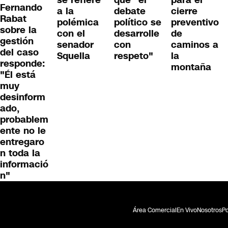
se refiere
que "el
para el
Fernando
a la
debate
cierre
Rabat
polémica
político se
preventivo
sobre la
con el
desarrolle
de
gestión
senador
con
caminos a
del caso
Squella
respeto"
la
responde:
montaña
"Él está
muy
desinform
ado,
probablem
ente no le
entregaro
n toda la
informació
n"
Área Comercial
En Vivo
Nosotros
Po