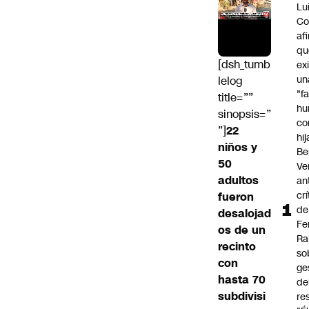
Lu
Co
af
qu
[dsh_tumb
ex
un
lelog
"f
title=””
hu
sinopsis=”
co
”]
22
hi
niños y
Be
50
Ve
adultos
an
cr
fueron
de
desalojad
Fe
os de un
Ra
recinto
so
con
ge
hasta 70
de
subdivisi
re