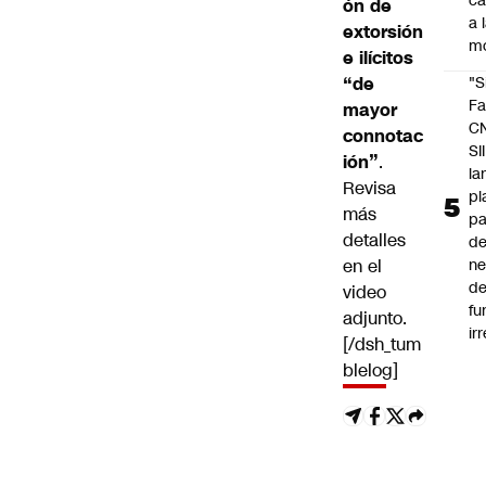
c
ón de
a 
extorsión
m
e ilícitos
“de
"S
Fa
mayor
C
connotac
SII
ión”
.
la
Revisa
pl
más
pa
detalles
de
en el
ne
d
video
fu
adjunto.
ir
[/dsh_tum
blelog]