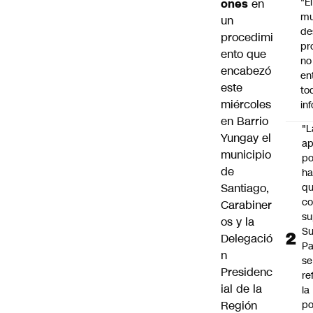
"É
ones
en
m
un
de
procedimi
pr
ento que
no
encabezó
en
este
to
miércoles
in
en Barrio
"L
Yungay el
ap
municipio
po
de
h
Santiago,
q
c
Carabiner
su
os y la
Su
Delegació
P
n
se
Presidenc
re
ial de la
la
Región
po