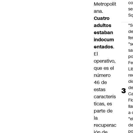
co
Metropolit
se
ana.
Sq
Cuatro
adultos
"S
d
estaban
fe
indocum
"s
entados
.
sa
El
po
operativo,
Fe
que es el
Li
número
re
di
46 de
d
estas
Ca
caracterís
Fl
ticas, es
ll
parte de
a 
la
"e
recuperac
d
po
ión de