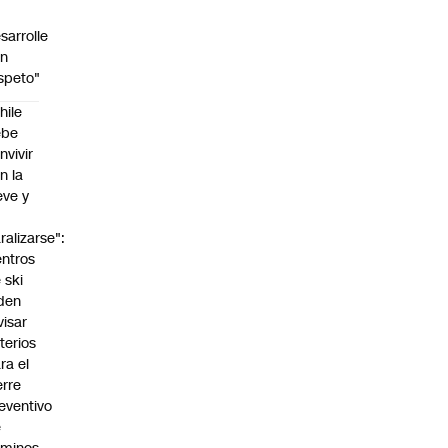
sarrolle
on
speto"
hile
ebe
nvivir
n la
eve y
o
ralizarse":
ntros
 ski
den
visar
iterios
ra el
erre
eventivo
e