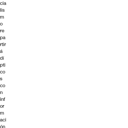
cia
lis
m
o
re
pa
rtir
á
dí
pti
co
s
co
n
inf
or
m
aci
ón