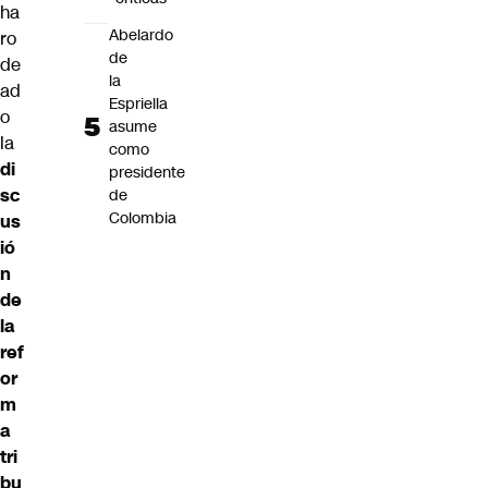
ha
Abelardo
ro
de
de
la
ad
Espriella
o
asume
la
como
di
presidente
sc
de
Colombia
us
ió
n
de
la
ref
or
m
a
tri
bu