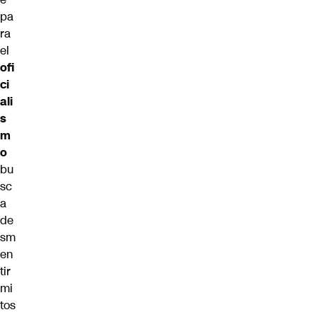
pa
ra
el
ofi
ci
ali
s
m
o
bu
sc
a
de
sm
en
tir
mi
tos