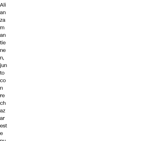
Ali
an
za
m
an
tie
ne
n,
jun
to
co
n
re
ch
az
ar
est
e
nu