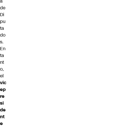
a
de
Di
pu
ta
do
s.
En
ta
nt
o,
el
vic
ep
re
si
de
nt
e