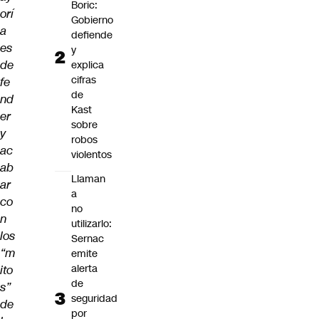
Boric:
orí
Gobierno
a
defiende
es
y
de
explica
cifras
fe
de
nd
Kast
er
sobre
y
robos
ac
violentos
ab
Llaman
ar
a
co
no
n
utilizarlo:
los
Sernac
“m
emite
alerta
ito
de
s”
seguridad
de
por