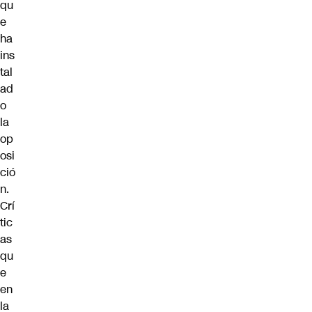
qu
e
ha
ins
tal
ad
o
la
op
osi
ció
n.
Crí
tic
as
qu
e
en
la