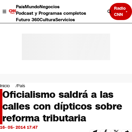
País
Mundo
Negocios
Radio
Podcast y Programas completos
CNN
Futuro 360
Cultura
Servicios
País
Mundo
Negocios
Inicio
País
Oficialismo saldrá a las
Deportes
Programas completos
calles con dípticos sobre
Cultura
Servicios
reforma tributaria
Bits
CNN Data
16- 05- 2014 17:47
CNN tiempo