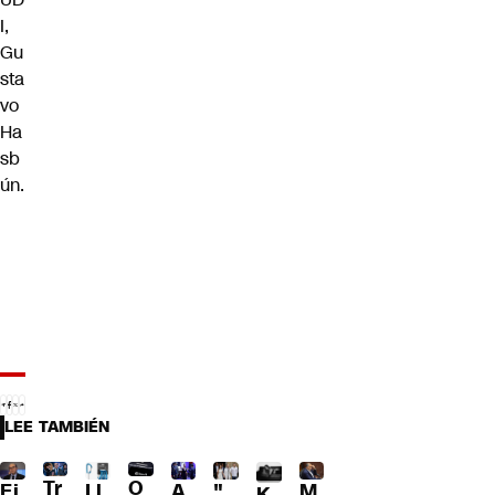
I,
Gu
sta
vo
Ha
sb
ún.
LEE TAMBIÉN
Tr
O
Ll
A
"
M
Ej
K