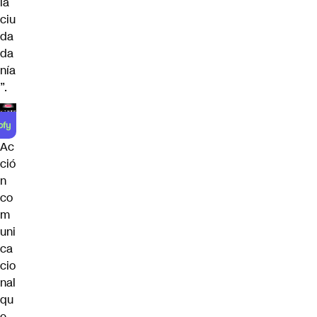
la
ciu
da
da
nía
”.
Ac
ció
n
co
m
uni
ca
cio
nal
qu
e