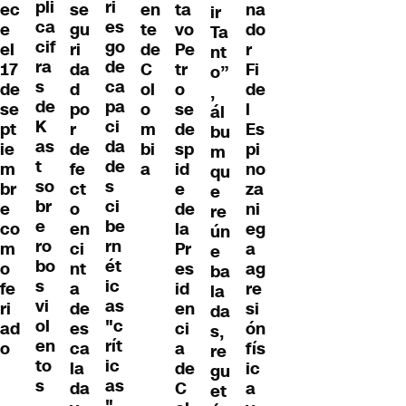
pli
ri
se
en
ta
na
ec
ir
ca
es
gu
te
vo
do
e
Ta
cif
go
ri
de
Pe
r
el
nt
ra
de
da
C
tr
Fi
17
o”
s
ca
d
ol
o
de
de
,
de
pa
po
o
se
l
se
ál
K
ci
r
m
de
Es
pt
bu
as
da
de
bi
sp
pi
ie
m
t
de
fe
a
id
no
m
qu
so
s
ct
e
za
br
e
br
ci
o
de
ni
e
re
e
be
en
la
eg
co
ún
ro
rn
ci
Pr
a
m
e
bo
ét
nt
es
ag
o
ba
s
ic
a
id
re
fe
la
vi
as
de
en
si
ri
da
ol
"c
es
ci
ón
ad
s,
en
rít
ca
a
fís
o
re
to
ic
la
de
ic
gu
s
as
da
C
a
et