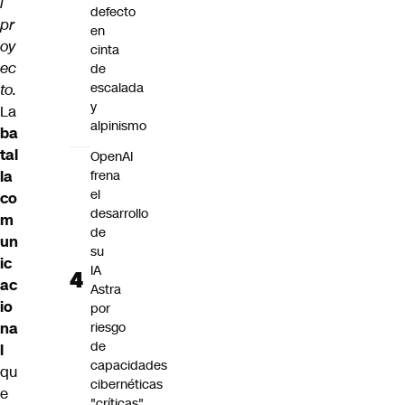
l
defecto
pr
en
oy
cinta
ec
de
escalada
to.
y
La
alpinismo
ba
tal
OpenAI
la
frena
el
co
desarrollo
m
de
un
su
ic
IA
ac
Astra
io
por
na
riesgo
de
l
capacidades
qu
cibernéticas
e
"críticas"