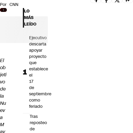
Por
CNN
Futuro 360
LO
Opinión
MÁS
LEÍDO
Ejecutivo
descarta
apoyar
proyecto
El
que
ob
establece
jeti
el
vo
17
de
de
septiembre
la
como
Nu
feriado
ev
Tras
a
reposteo
M
de
ay