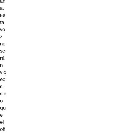
an
a.
Es
ta
ve
z
no
se
rá
n
vid
eo
s,
sin
o
qu
e
el
ofi