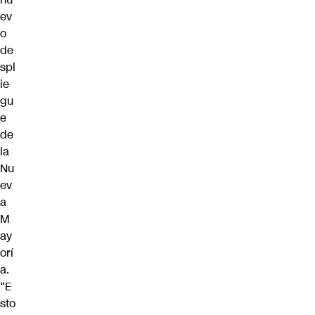
ev
o
de
spl
ie
gu
e
de
la
Nu
ev
a
M
ay
orí
a.
“E
sto