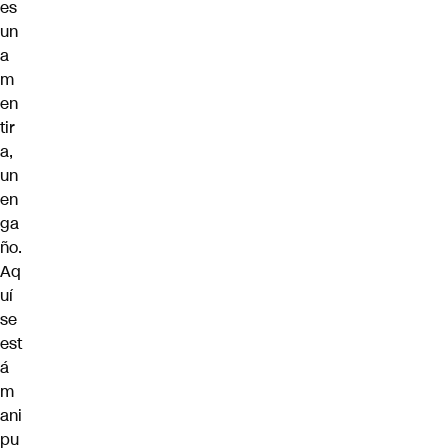
es
un
a
m
en
tir
a,
un
en
ga
ño.
Aq
uí
se
est
á
m
ani
pu