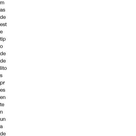
m
as
de
est
e
tip
o
de
de
lito
s
pr
es
en
te
n
un
a
de