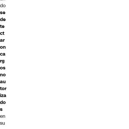
do
se
de
te
ct
ar
on
ca
rg
os
no
au
tor
iza
do
s
en
su