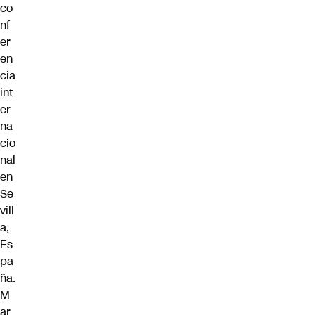
co
nf
er
en
cia
int
er
na
cio
nal
en
Se
vill
a,
Es
pa
ña.
M
ar