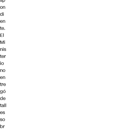
sp
on
di
en
te.
El
Mi
nis
ter
io
no
en
tre
gó
de
tall
es
so
br