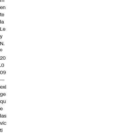
m
en
te
la
Le
y
N.
º
20
.0
09
—
exi
ge
qu
e
las
víc
ti