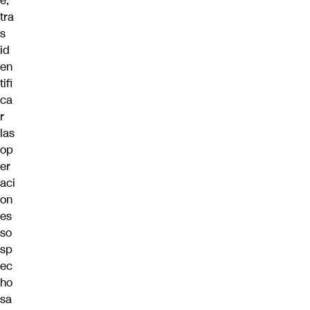
e,
tra
s
id
en
tifi
ca
r
las
op
er
aci
on
es
so
sp
ec
ho
sa