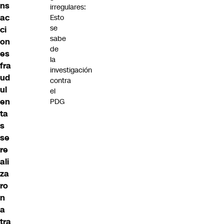
ns
irregulares:
ac
Esto
se
ci
sabe
on
de
es
la
fra
investigación
ud
contra
ul
el
en
PDG
ta
s
se
re
ali
za
ro
n
a
tra