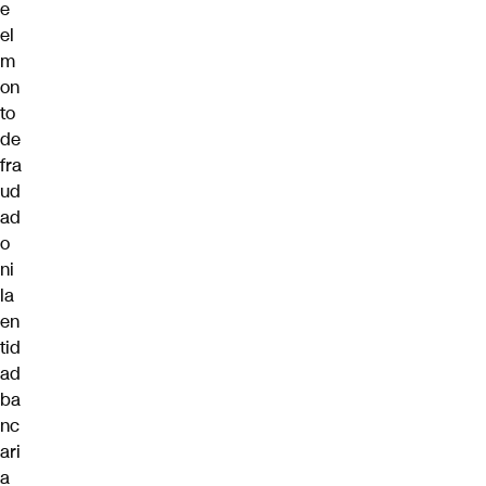
e
el
m
on
to
de
fra
ud
ad
o
ni
la
en
tid
ad
ba
nc
ari
a