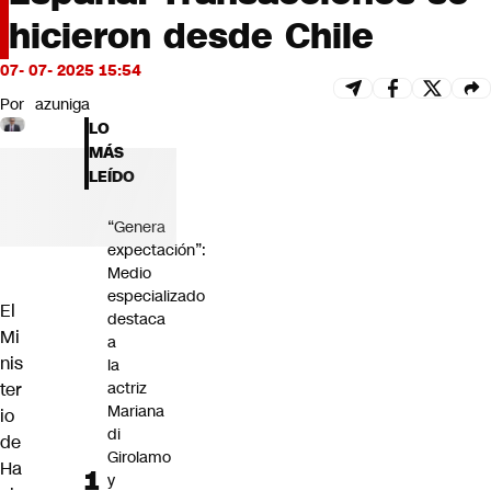
Futuro 360
hicieron desde Chile
Opinión
07- 07- 2025 15:54
Por
azuniga
LO
MÁS
LEÍDO
“Genera
expectación”:
Medio
especializado
El
destaca
Mi
a
nis
la
actriz
ter
Mariana
io
di
de
Girolamo
Ha
y