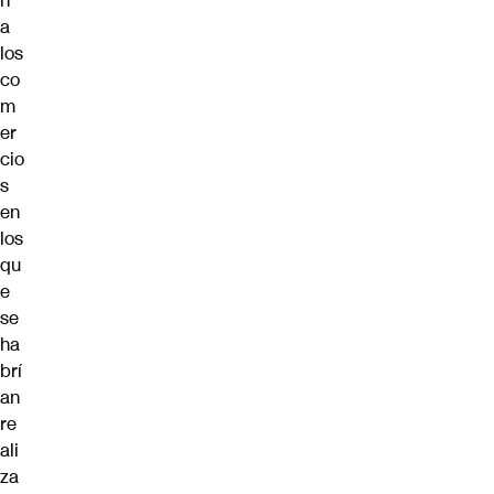
n
a
los
co
m
er
cio
s
en
los
qu
e
se
ha
brí
an
re
ali
za