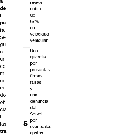
a
revela
de
caída
de
l
67%
pa
en
ís
.
velocidad
Se
vehicular
gú
Una
n
querella
un
por
co
presuntas
m
firmas
uni
falsas
ca
y
do
una
denuncia
ofi
del
cia
Servel
l,
por
las
eventuales
tra
gastos