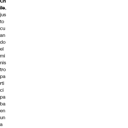
Ch
ile
,
jus
to
cu
an
do
el
mi
nis
tro
pa
rti
ci
pa
ba
en
un
a