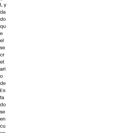
l, y
da
do
qu
e
el
se
cr
et
ari
o
de
Es
ta
do
se
en
cu