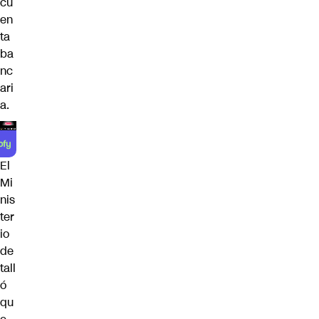
cu
en
ta
ba
nc
ari
a.
El
Mi
nis
ter
io
de
tall
ó
qu