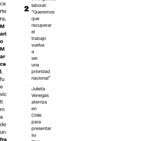
ca
laboral:
rte
“Queremos
ra,
que
recuperar
M
el
ari
trabajo
o
vuelva
M
a
ar
ser
ce
una
l
,
prioridad
nacional”
fu
e
Julieta
víc
Venegas
ti
aterriza
en
m
Chile
a
para
de
presentar
un
su
fra