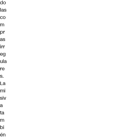
do
las
co
m
pr
as
irr
eg
ula
re
s.
La
mi
siv
a
ta
m
bi
én