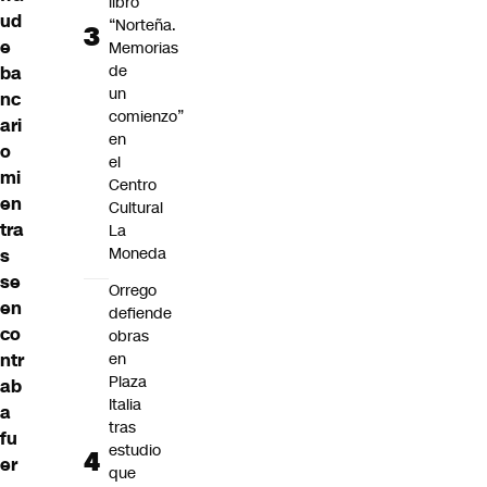
libro
ud
“Norteña.
e
Memorias
de
ba
un
nc
comienzo”
ari
en
o
el
mi
Centro
en
Cultural
tra
La
Moneda
s
se
Orrego
en
defiende
co
obras
en
ntr
Plaza
ab
Italia
a
tras
fu
estudio
er
que