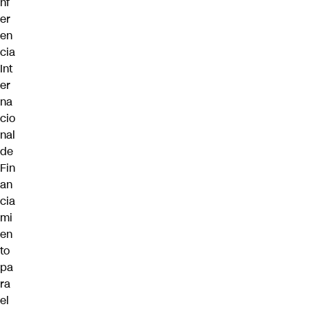
nf
er
en
cia
Int
er
na
cio
nal
de
Fin
an
cia
mi
en
to
pa
ra
el