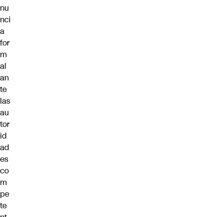
nu
nci
a
for
m
al
an
te
las
au
tor
id
ad
es
co
m
pe
te