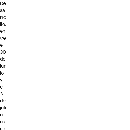
De
sa
rro
llo,
en
tre
el
30
de
jun
io
y
el
3
de
juli
o,
cu
an