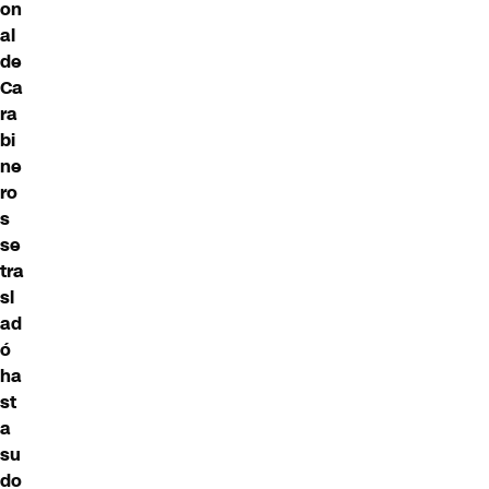
on
al
de
Ca
ra
bi
ne
ro
s
se
tra
sl
ad
ó
ha
st
a
su
do