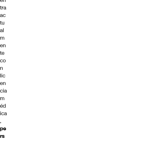
en
tra
ac
tu
al
m
en
te
co
n
lic
en
cia
m
éd
ica
,
pe
rs