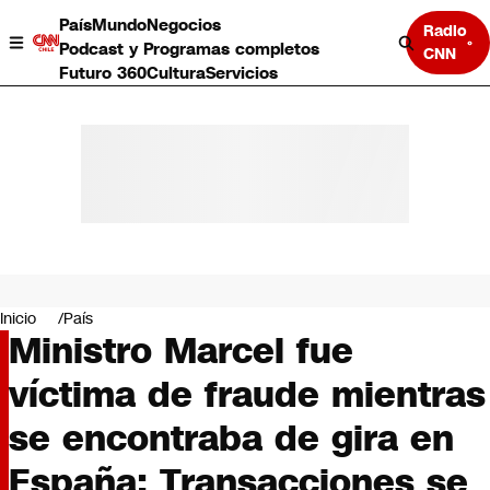
País
Mundo
Negocios
Radio
Podcast y Programas completos
CNN
Futuro 360
Cultura
Servicios
País
Mundo
Negocios
Inicio
País
Ministro Marcel fue
Deportes
Programas completos
víctima de fraude mientras
Cultura
Servicios
se encontraba de gira en
Bits
CNN Data
España: Transacciones se
CNN tiempo