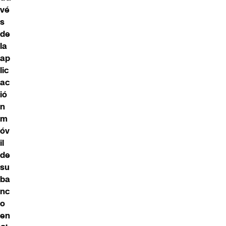
vé
s
de
la
ap
lic
ac
ió
n
m
óv
il
de
su
ba
nc
o
en