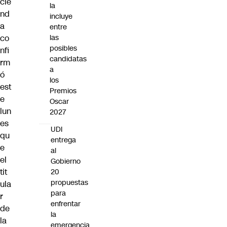
cie
la
nd
incluye
a
entre
las
co
posibles
nfi
candidatas
rm
a
ó
los
est
Premios
e
Oscar
lun
2027
es
UDI
qu
entrega
e
al
el
Gobierno
tit
20
propuestas
ula
para
r
enfrentar
de
la
la
emergencia