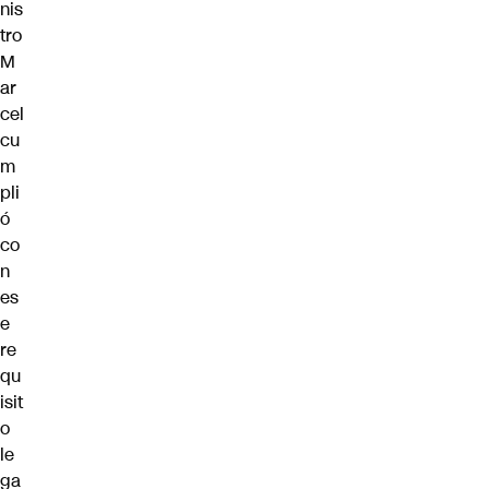
nis
tro
M
ar
cel
cu
m
pli
ó
co
n
es
e
re
qu
isit
o
le
ga