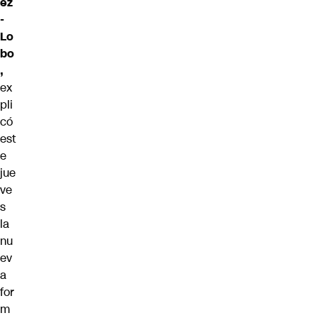
ez
-
Lo
bo
,
ex
pli
có
est
e
jue
ve
s
la
nu
ev
a
for
m