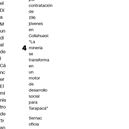
el
contratación
Dí
de
a
196
M
jóvenes
en
un
Collahuasi:
di
"La
al
minería
de
se
l
transforma
Cá
en
nc
un
motor
er
de
El
desarrollo
mi
social
nis
para
tro
Tarapacá"
de
Sernac
Tr
oficia
an