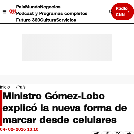
País
Mundo
Negocios
Radio
Podcast y Programas completos
CNN
Futuro 360
Cultura
Servicios
País
Mundo
Negocios
Inicio
País
Ministro Gómez-Lobo
Deportes
Programas completos
explicó la nueva forma de
Cultura
Servicios
marcar desde celulares
Bits
CNN Data
04- 02- 2016 13:10
CNN tiempo