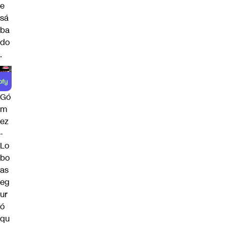
e
sá
ba
do
.
Gó
m
ez
-
Lo
bo
as
eg
ur
ó
qu