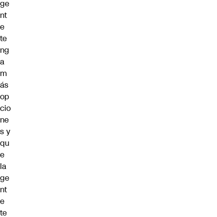
ge
nt
e
te
ng
a
m
ás
op
cio
ne
s y
qu
e
la
ge
nt
e
te