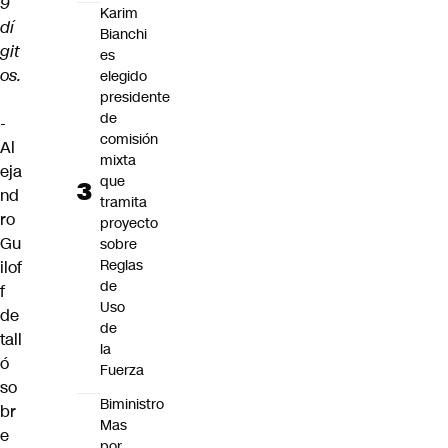
9
Karim
dí
Bianchi
git
es
os.
elegido
presidente
de
-
comisión
Al
mixta
eja
que
nd
tramita
ro
proyecto
Gu
sobre
Reglas
ilof
de
f
Uso
de
de
tall
la
ó
Fuerza
so
Biministro
br
Mas
e
por