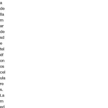
a
de
lla
m
ar
de
sd
e
tel
éf
on
os
cel
ula
re
s.
La
m
ed