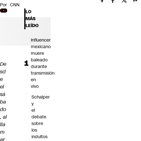
Por
CNN
Futuro 360
LO
Opinión
MÁS
LEÍDO
Influencer
mexicano
muere
baleado
De
durante
sd
transmisión
e
en
el
vivo
sá
Schalper
ba
y
do
el
, al
debate
sobre
lla
los
m
indultos
ar