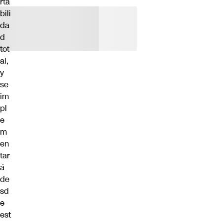
rta
bili
da
d
tot
al,
y
se
im
pl
e
m
en
tar
á
de
sd
e
est