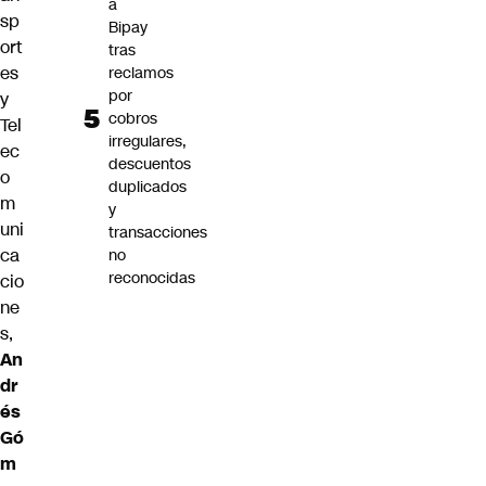
a
sp
Bipay
ort
tras
es
reclamos
por
y
cobros
Tel
irregulares,
ec
descuentos
o
duplicados
m
y
uni
transacciones
ca
no
reconocidas
cio
ne
s,
An
dr
és
Gó
m