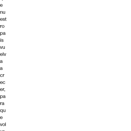
e
nu
est
ro
pa
ís
vu
elv
a
a
cr
ec
er,
pa
ra
qu
e
vol