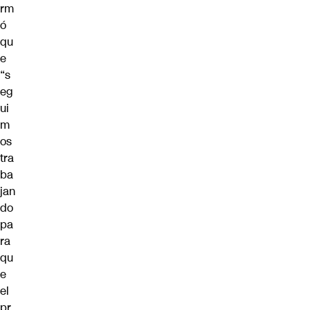
rm
ó
qu
e
“s
eg
ui
m
os
tra
ba
jan
do
pa
ra
qu
e
el
pr