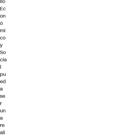
llo
Ec
on
ó
mi
co
y
So
cia
l
pu
ed
a
se
r
un
a
re
ali