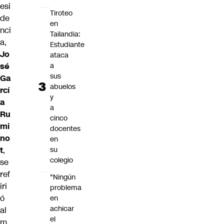
esi
Tiroteo
de
en
nci
Tailandia:
a,
Estudiante
Jo
ataca
sé
a
sus
Ga
abuelos
rcí
y
a
a
Ru
cinco
mi
docentes
no
en
t
,
su
colegio
se
ref
"Ningún
iri
problema
ó
en
achicar
al
el
m