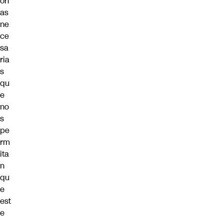
orí
as
ne
ce
sa
ria
s
qu
e
no
s
pe
rm
ita
n
qu
e
est
e