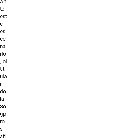
An
te
est
e
es
ce
na
rio
, el
tit
ula
r
de
la
Se
gp
re
s
afi