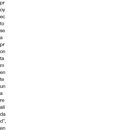
pr
oy
ec
to
se
a
pr
on
ta
m
en
te
un
a
re
ali
da
d”,
en