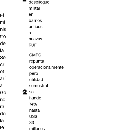
despliegue
militar
en
El
barrios
mi
críticos
nis
a
tro
nuevas
de
RUF
la
CMPC
Se
repunta
cr
operacionalmente
et
pero
arí
utilidad
a
semestral
se
Ge
hunde
ne
74%
ral
hasta
de
US$
la
33
Pr
millones