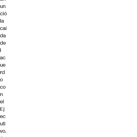
un
ció
la
caí
da
de
l
ac
ue
rd
o
co
n
el
Ej
ec
uti
vo.