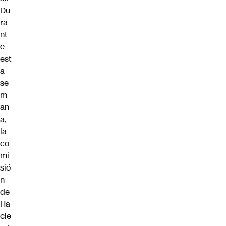
Du
ra
nt
e
est
a
se
m
an
a,
la
co
mi
sió
n
de
Ha
cie