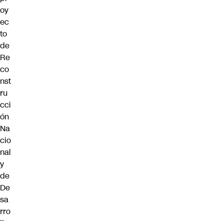
oy
ec
to
de
Re
co
nst
ru
cci
ón
Na
cio
nal
y
de
De
sa
rro