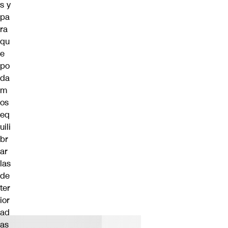
s y
pa
ra
qu
e
po
da
m
os
eq
uili
br
ar
las
de
ter
ior
ad
as