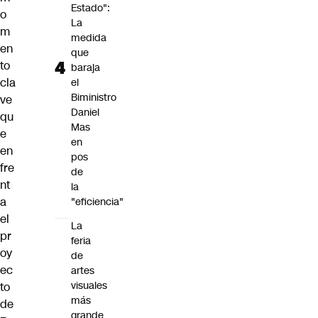
Estado":
o
La
m
medida
en
que
to
baraja
cla
el
Biministro
ve
Daniel
qu
Mas
e
en
en
pos
fre
de
nt
la
a
"eficiencia"
el
La
pr
feria
oy
de
ec
artes
visuales
to
más
de
grande