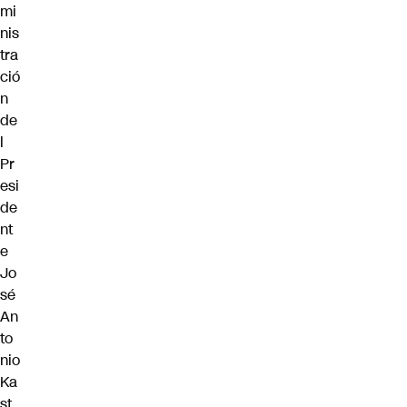
mi
nis
tra
ció
n
de
l
Pr
esi
de
nt
e
Jo
sé
An
to
nio
Ka
st.