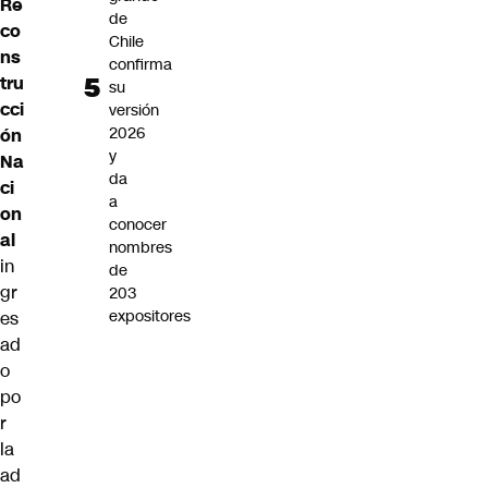
Re
de
co
Chile
ns
confirma
tru
su
cci
versión
2026
ón
y
Na
da
ci
a
on
conocer
al
nombres
in
de
gr
203
expositores
es
ad
o
po
r
la
ad