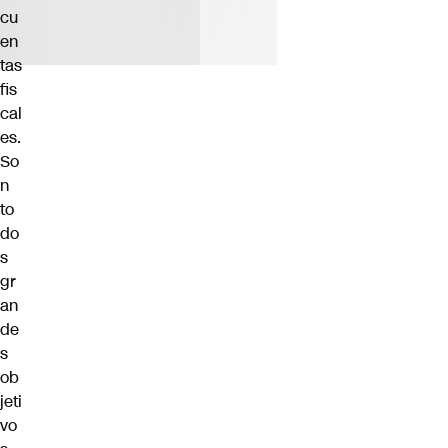
cu
en
tas
fis
cal
es.
So
n
to
do
s
gr
an
de
s
ob
jeti
vo