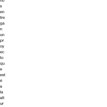
no
s
en
tre
ga
n
un
pr
oy
ec
to
qu
e
est
é
a
la
alt
ur