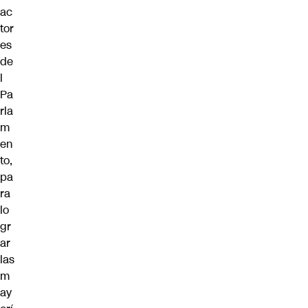
ac
tor
es
de
l
Pa
rla
m
en
to,
pa
ra
lo
gr
ar
las
m
ay