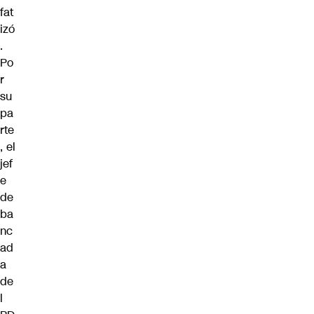
fat
izó
.
Po
r
su
pa
rte
, el
jef
e
de
ba
nc
ad
a
de
l