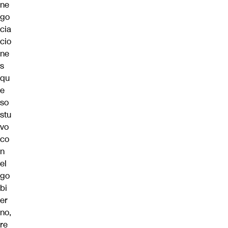
ne
go
cia
cio
ne
s
qu
e
so
stu
vo
co
n
el
go
bi
er
no,
re