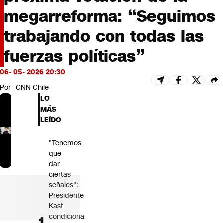
Futuro 360
megarreforma: “Seguimos
Opinión
trabajando con todas las
fuerzas políticas”
06- 05- 2026 20:30
Por
CNN Chile
LO
MÁS
LEÍDO
"Tenemos
que
dar
ciertas
señales":
Presidente
Kast
condiciona