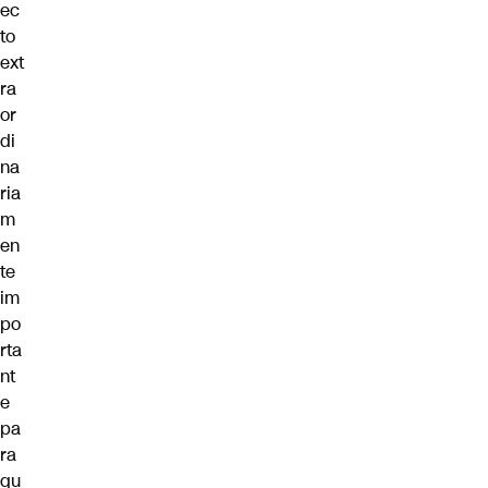
ec
to
ext
ra
or
di
na
ria
m
en
te
im
po
rta
nt
e
pa
ra
qu