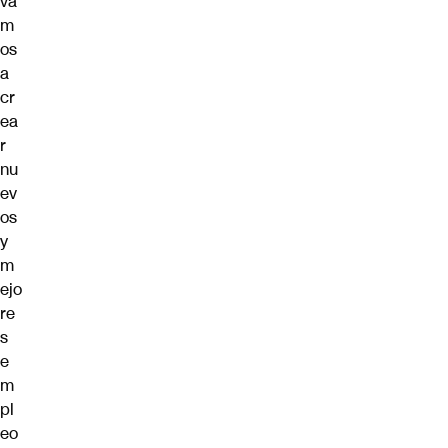
va
m
os
a
cr
ea
r
nu
ev
os
y
m
ejo
re
s
e
m
pl
eo