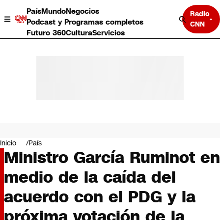
País
Mundo
Negocios
Radio
Podcast y Programas completos
CNN
Futuro 360
Cultura
Servicios
País
Mundo
Negocios
Inicio
País
Ministro García Ruminot en
Deportes
Programas completos
medio de la caída del
Cultura
Servicios
acuerdo con el PDG y la
Bits
CNN Data
próxima votación de la
CNN tiempo