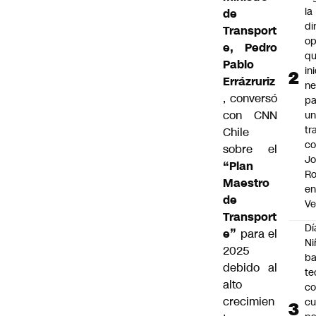
la
de
di
Transport
op
e, Pedro
q
Pablo
in
Errázruriz
ne
, conversó
pa
con CNN
u
tr
Chile
c
sobre el
Jo
“Plan
Ro
Maestro
e
de
Ve
Transport
Dí
e”
para el
Ni
2025
ba
debido al
te
alto
c
crecimien
cu