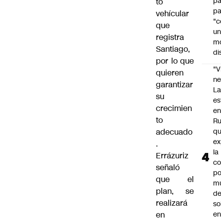
p
to
pa
vehícular
"c
que
u
registra
m
Santiago,
di
por lo que
"V
quieren
ne
garantizar
L
su
es
crecimien
e
to
Ru
adecuado
q
ex
.
la
Errázuriz
c
señaló
po
que el
m
plan, se
d
realizará
so
en
en