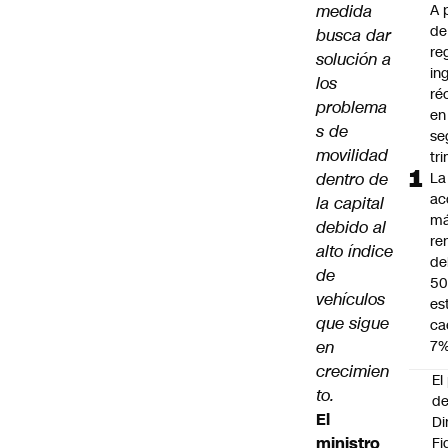
medida
A 
de
busca dar
re
solución a
in
los
ré
problema
en
s de
se
movilidad
tr
dentro de
La
ac
la capital
m
debido al
re
alto índice
de
de
5
vehículos
es
que sigue
ca
en
7
crecimien
El
to.
d
El
Di
ministro
Fi