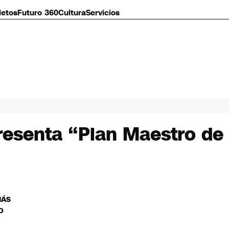
letos
Futuro 360
Cultura
Servicios
resenta “Plan Maestro de 
MÁS
O