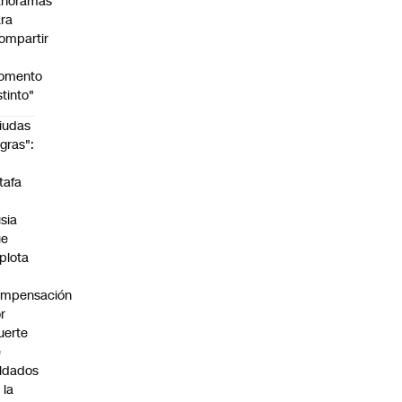
anoramas
ra
ompartir
n
omento
stinto"
iudas
gras":
a
tafa
n
sia
ue
plota
ompensación
r
uerte
e
ldados
 la