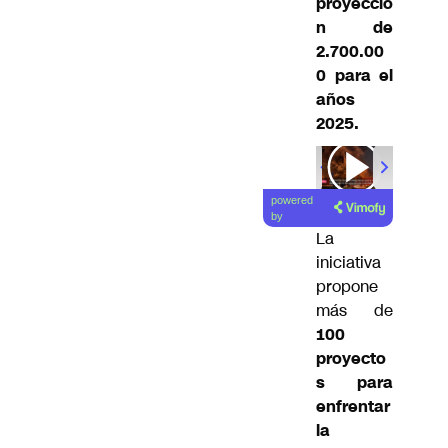
proyecció
n de
2.700.00
0 para el
años
2025.
00:00
/
01
powered
by
La
iniciativa
propone
más de
100
proyecto
s para
enfrentar
la