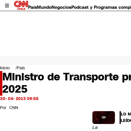
País
Mundo
Negocios
Podcast y Programas comp
País
Mundo
Inicio
País
Negocios
Ministro de Transporte p
Deportes
2025
Programas completos
Cultura
Servicios
30- 04- 2013 09:55
Bits
Por
CNN
CNN Data
LO 
CNN tiempo
LEÍD
Futuro 360
La
Opinión