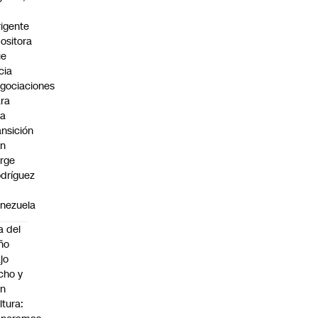
rigente
ositora
ue
icia
gociaciones
ra
na
ansición
on
rge
dríguez
n
nezuela
a del
ño
jo
cho y
on
ltura: