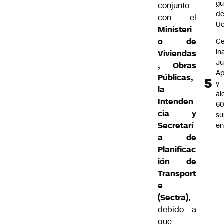
gu
conjunto
d
con el
Uc
Ministeri
o de
C
in
Viviendas
J
, Obras
A
Públicas,
y
la
al
Intenden
6
cia y
s
Secretarí
en
a de
Planificac
ión de
Transport
e
(Sectra)
,
debido a
que