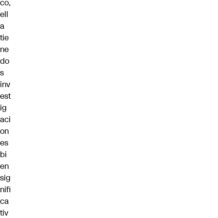
co,
ell
a
tie
ne
do
s
inv
est
ig
aci
on
es
bi
en
sig
nifi
ca
tiv