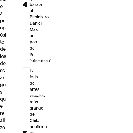
baraja
o
el
a
Biministro
pr
Daniel
op
Mas
ósi
en
to
pos
de
de
la
los
"eficiencia"
de
sc
La
feria
ar
de
go
artes
s
visuales
qu
más
e
grande
re
de
ali
Chile
confirma
zó