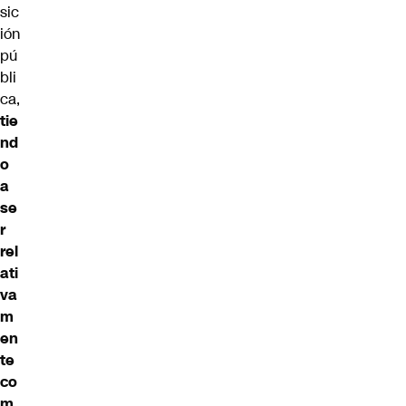
sic
ión
pú
bli
ca,
tie
nd
o
a
se
r
rel
ati
va
m
en
te
co
m