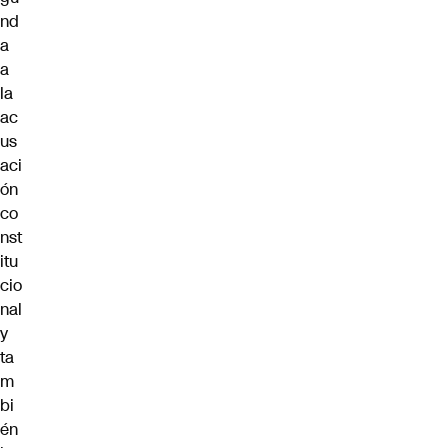
nd
a
a
la
ac
us
aci
ón
co
nst
itu
cio
nal
y
ta
m
bi
én