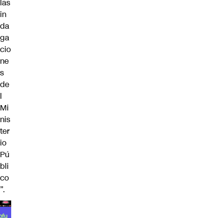
las
in
da
ga
cio
ne
s
de
l
Mi
nis
ter
io
Pú
bli
co
”.