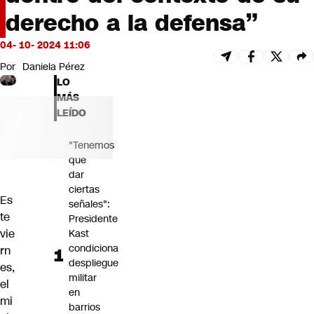
Futuro 360
derecho a la defensa”
Opinión
04- 10- 2024 11:06
Por
Daniela Pérez
LO
MÁS
LEÍDO
"Tenemos
que
dar
ciertas
Es
señales":
te
Presidente
vie
Kast
condiciona
rn
despliegue
es,
militar
el
en
mi
barrios