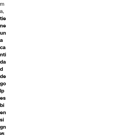
m
a,
tie
ne
un
a
ca
nti
da
d
de
go
lp
es
bi
en
si
gn
ifi