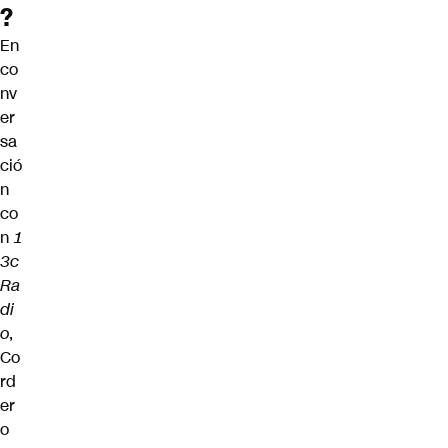
?
En
co
nv
er
sa
ció
n
co
n
1
3c
Ra
di
o
,
Co
rd
er
o