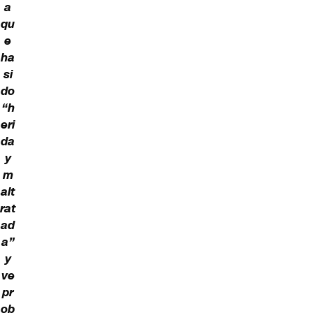
a
qu
e
ha
si
do
“h
eri
da
y
m
alt
rat
ad
a”
y
ve
pr
ob