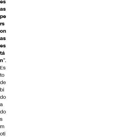
es
as
pe
rs
on
as
es
tá
n
”.
Es
to
de
bi
do
a
do
s
m
oti