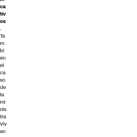
ca
tiv
os
.
Ta
m
bi
én
el
ca
so
de
la
mi
nis
tra
Viv
an