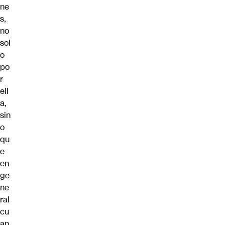
ne
s,
no
sol
o
po
r
ell
a,
sin
o
qu
e
en
ge
ne
ral
cu
an