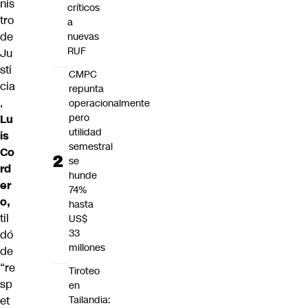
nis
críticos
tro
a
de
nuevas
RUF
Ju
sti
CMPC
cia
repunta
,
operacionalmente
pero
Lu
utilidad
is
semestral
Co
se
rd
hunde
er
74%
o
,
hasta
til
US$
33
dó
millones
de
“re
Tiroteo
sp
en
Tailandia:
et