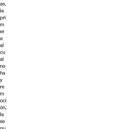
as,
la
pri
m
er
a
al
cu
al
no
ha
y
re
m
oci
ón,
la
se
gu