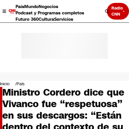
País
Mundo
Negocios
Radio
Podcast y Programas completos
CNN
Futuro 360
Cultura
Servicios
País
Mundo
Negocios
Inicio
País
Ministro Cordero dice que
Deportes
Programas completos
Vivanco fue “respetuosa”
Cultura
Servicios
en sus descargos: “Están
Bits
CNN Data
dentro del contexto de su
CNN tiempo