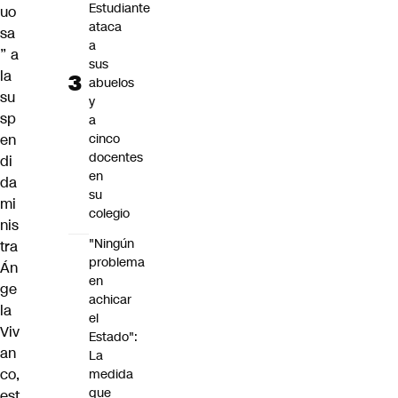
Estudiante
uo
ataca
sa
a
” a
sus
la
abuelos
su
y
sp
a
cinco
en
docentes
di
en
da
su
mi
colegio
nis
"Ningún
tra
problema
Án
en
ge
achicar
la
el
Viv
Estado":
an
La
co,
medida
que
est