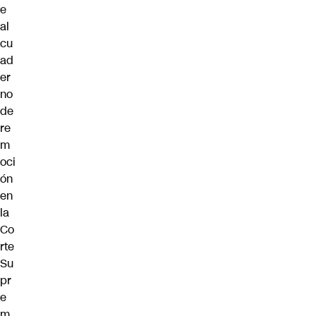
e
al
cu
ad
er
no
de
re
m
oci
ón
en
la
Co
rte
Su
pr
e
m