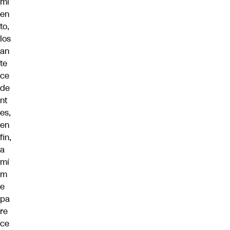
mi
en
to,
los
an
te
ce
de
nt
es,
en
fin,
a
mí
m
e
pa
re
ce