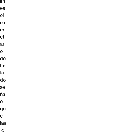
lín
ea,
el
se
cr
et
ari
o
de
Es
ta
do
se
ñal
ó
qu
e
las
d