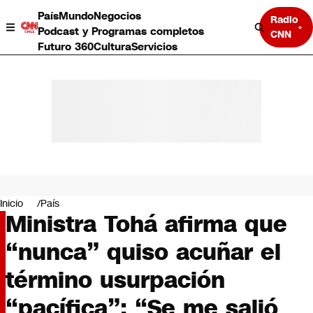
País
Mundo
Negocios
Radio
Podcast y Programas completos
CNN
Futuro 360
Cultura
Servicios
País
Mundo
Negocios
Inicio
País
Ministra Tohá afirma que
Deportes
Programas completos
“nunca” quiso acuñar el
Cultura
Servicios
término usurpación
Bits
CNN Data
“pacífica”: “Se me salió
CNN tiempo