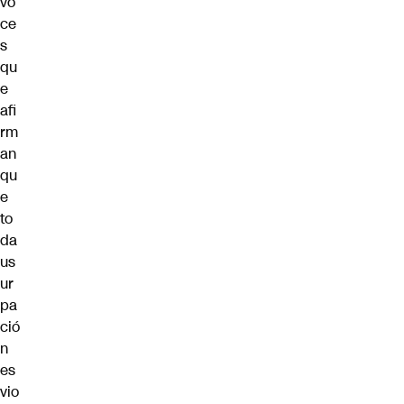
vo
ce
s
qu
e
afi
rm
an
qu
e
to
da
us
ur
pa
ció
n
es
vio