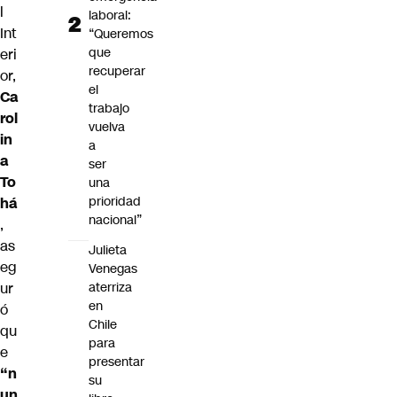
l
laboral:
Int
“Queremos
que
eri
recuperar
or,
el
Ca
trabajo
rol
vuelva
in
a
a
ser
To
una
prioridad
há
nacional”
,
as
Julieta
eg
Venegas
aterriza
ur
en
ó
Chile
qu
para
e
presentar
“n
su
un