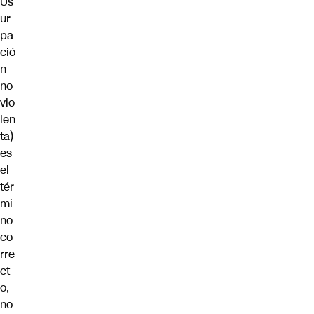
Us
ur
pa
ció
n
no
vio
len
ta)
es
el
tér
mi
no
co
rre
ct
o,
no