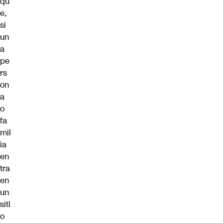
qu
e,
si
un
a
pe
rs
on
a
o
fa
mil
ia
en
tra
en
un
siti
o