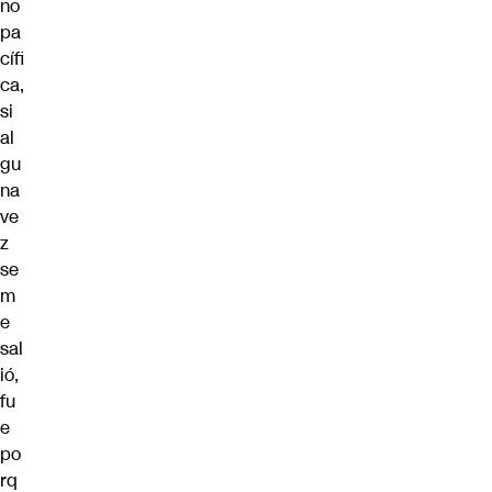
no
pa
cífi
ca,
si
al
gu
na
ve
z
se
m
e
sal
ió,
fu
e
po
rq