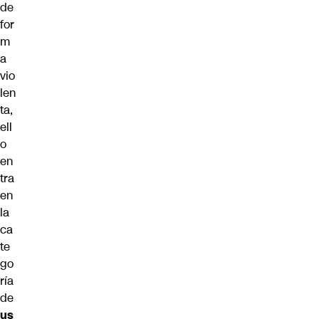
de
for
m
a
vio
len
ta,
ell
o
en
tra
en
la
ca
te
go
ría
de
us