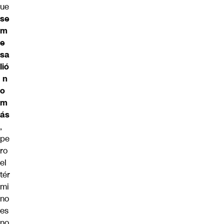
ue
se
m
e
sa
lió
n
o
m
ás
,
pe
ro
el
tér
mi
no
es
no