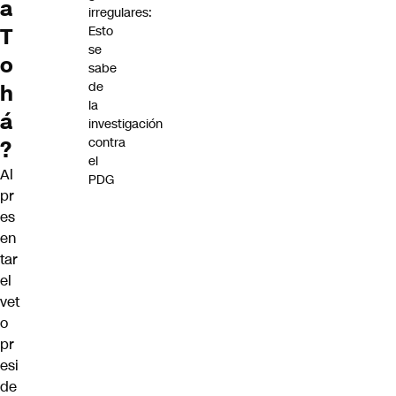
a
irregulares:
Esto
T
se
o
sabe
de
h
la
á
investigación
contra
?
el
Al
PDG
pr
es
en
tar
el
vet
o
pr
esi
de