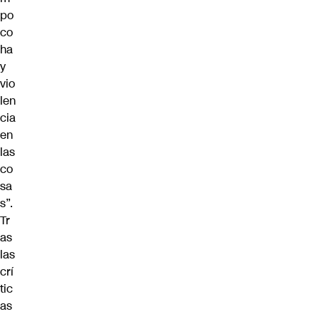
po
co
ha
y
vio
len
cia
en
las
co
sa
s”.
Tr
as
las
crí
tic
as