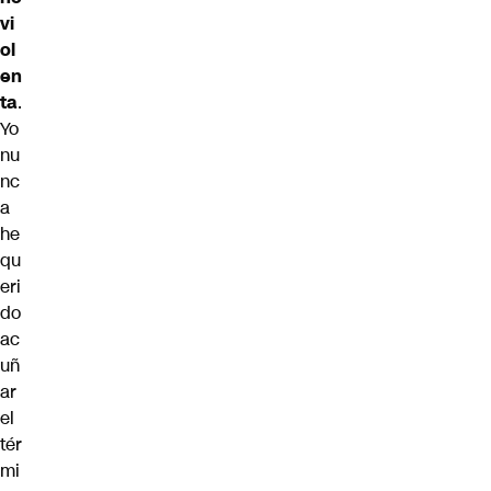
vi
ol
en
ta
.
Yo
nu
nc
a
he
qu
eri
do
ac
uñ
ar
el
tér
mi