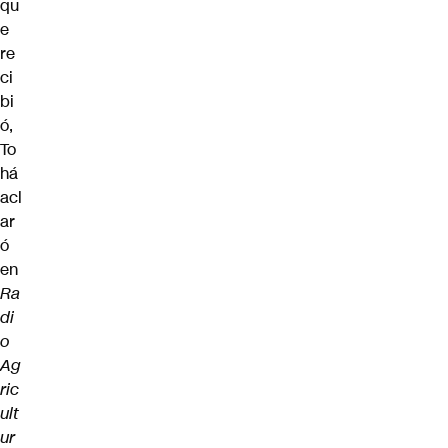
qu
e
re
ci
bi
ó,
To
há
acl
ar
ó
en
Ra
di
o
Ag
ric
ult
ur