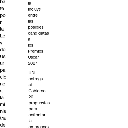
ba
la
te
incluye
po
entre
las
r
posibles
la
candidatas
Le
a
y
los
de
Premios
Us
Oscar
ur
2027
pa
UDI
cio
entrega
ne
al
s
,
Gobierno
20
la
propuestas
mi
para
nis
enfrentar
tra
la
de
emergencia