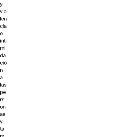
y
vio
len
cia
e
inti
mi
da
ció
n
a
las
pe
rs
on
as
y
ta
m