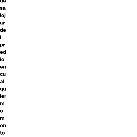
de
sa
loj
ar
de
l
pr
ed
io
en
cu
al
qu
ier
m
o
m
en
to