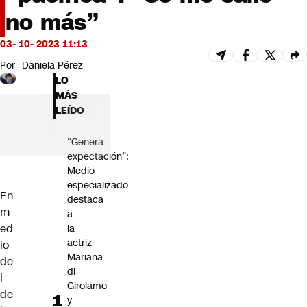
Futuro 360
no más”
Opinión
03- 10- 2023 11:13
Por
Daniela Pérez
LO
MÁS
LEÍDO
“Genera
expectación”:
Medio
especializado
En
destaca
m
a
ed
la
actriz
io
Mariana
de
di
l
Girolamo
de
y