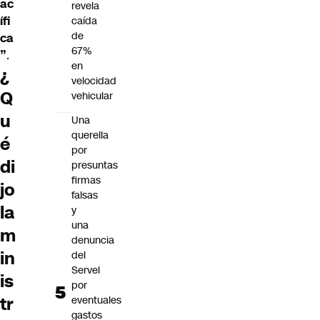
ac
revela
ífi
caída
de
ca
67%
”
.
en
¿
velocidad
Q
vehicular
u
Una
querella
é
por
di
presuntas
firmas
jo
falsas
la
y
una
m
denuncia
in
del
Servel
is
por
tr
eventuales
gastos