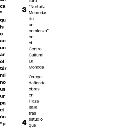
libro
ca
“Norteña.
Memorias
”
de
qu
un
is
comienzo”
o
en
ac
el
uñ
Centro
ar
Cultural
La
el
Moneda
tér
mi
Orrego
no
defiende
us
obras
en
ur
Plaza
pa
Italia
ci
tras
ón
estudio
“p
que