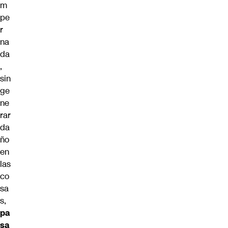
m
pe
r
na
da
,
sin
ge
ne
rar
da
ño
en
las
co
sa
s,
pa
sa