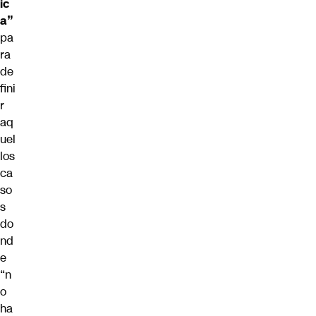
ic
a”
pa
ra
de
fini
r
aq
uel
los
ca
so
s
do
nd
e
“n
o
ha