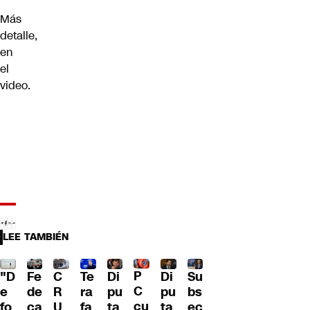
Más
detalle,
en
el
video.
LEE TAMBIÉN
P
"D
Fe
C
Te
Di
Di
Su
C
e
de
R
ra
pu
pu
bs
cu
fo
ca
U
fa
ta
ta
ec