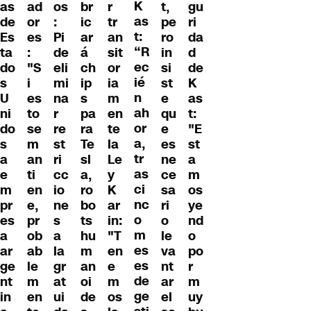
K
as
ad
os
br
r
t,
gu
as
de
or
:
ic
tr
pe
ri
t:
Es
es
Pi
ar
an
ro
da
“R
ta
:
de
á
sit
in
d
ec
do
"S
eli
ch
or
si
de
ié
s
i
mi
ip
ia
st
K
n
U
es
na
s
m
e
as
ah
ni
to
r
pa
en
qu
t:
or
do
se
re
ra
te
e
"E
a,
s
m
st
Te
la
es
st
tr
a
an
ri
sl
Le
ne
a
as
e
ti
cc
a,
y
ce
m
ci
m
en
io
ro
K
sa
os
nc
pr
e,
ne
bo
ar
ri
ye
o
es
pr
s
ts
in:
o
nd
m
a
ob
a
hu
"T
le
o
es
ar
ab
la
m
en
va
po
es
ge
le
gr
an
e
nt
r
de
nt
m
at
oi
m
ar
m
ge
in
en
ui
de
os
el
uy