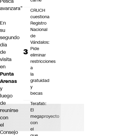
carne"
Pesca
avanzara”
CRUCH
cuestiona
En
Registro
Nacional
su
de
segundo
Vándalos:
día
Pide
de
eliminar
visita
restricciones
en
a
Punta
la
gratuidad
Arenas
y
y
becas
luego
de
Terafab:
reunirse
El
megaproyecto
con
con
el
el
Consejo
que