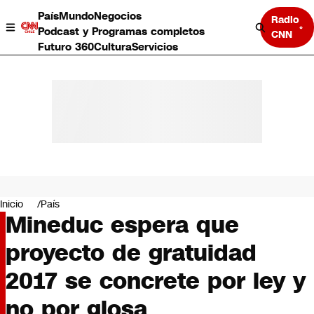
País
Mundo
Negocios
Radio
Podcast y Programas completos
CNN
Futuro 360
Cultura
Servicios
País
Mundo
Negocios
Inicio
País
Mineduc espera que
Deportes
Programas completos
proyecto de gratuidad
Cultura
Servicios
2017 se concrete por ley y
Bits
CNN Data
no por glosa
CNN tiempo