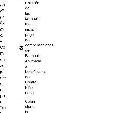
Colusión
ab
de
ril
las
pr
farmacias:
óxi
IPS
m
inicia
pago
o.
de
–
compensaciones
Co
de
m
Farmacias
en
Ahumada
zó
a
jui
beneficiarios
de
cio
Control
or
Niño
al
Sano
po
r
Cobre
cierra
“ro
la