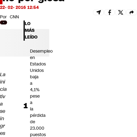
Futuro 360
22- 02- 2016 12:54
Opinión
Por
CNN
LO
MÁS
LEÍDO
Desempleo
en
Estados
Unidos
La
baja
ini
a
cia
4,1%
tiv
pese
a
a
la
se
pérdida
in
de
gr
23.000
es
puestos