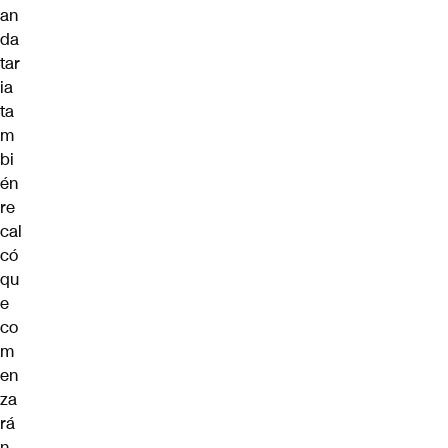
an
da
tar
ia
ta
m
bi
én
re
cal
có
qu
e
co
m
en
za
rá
n