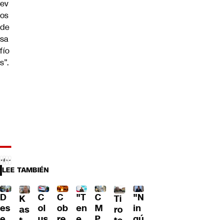
ev
os
de
sa
fío
s”.
LEE TAMBIÉN
C
C
"T
"N
D
C
Ti
K
ol
ob
en
in
es
M
ro
as
us
re
e
gú
e
P