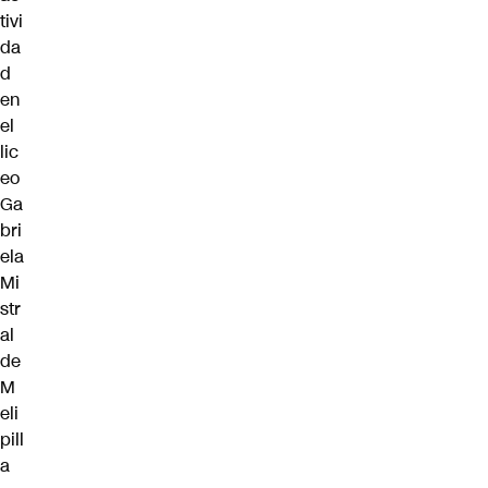
tivi
da
d
en
el
lic
eo
Ga
bri
ela
Mi
str
al
de
M
eli
pill
a