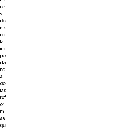
ne
s,
de
sta
có
la
im
po
rta
nci
a
de
las
ref
or
m
as
qu