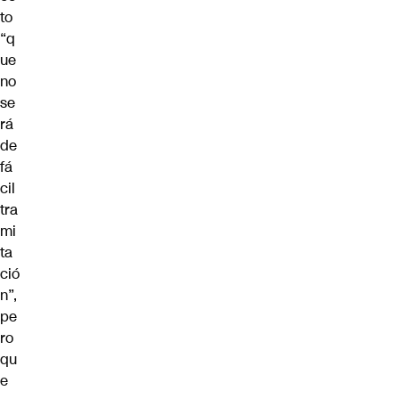
to
“q
ue
no
se
rá
de
fá
cil
tra
mi
ta
ció
n”,
pe
ro
qu
e