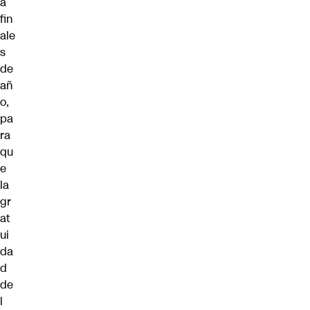
a
fin
ale
s
de
añ
o,
pa
ra
qu
e
la
gr
at
ui
da
d
de
l