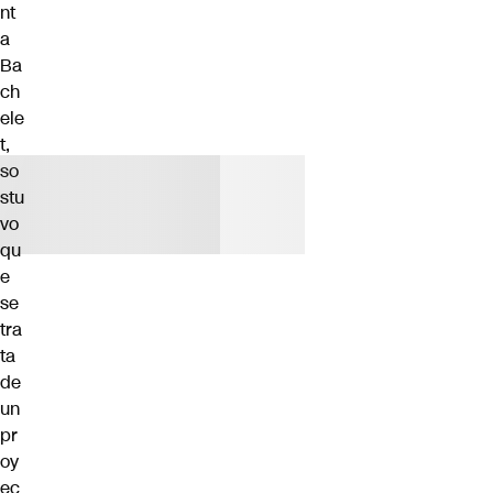
nt
a
Ba
ch
ele
t,
so
stu
vo
qu
e
se
tra
ta
de
un
pr
oy
ec