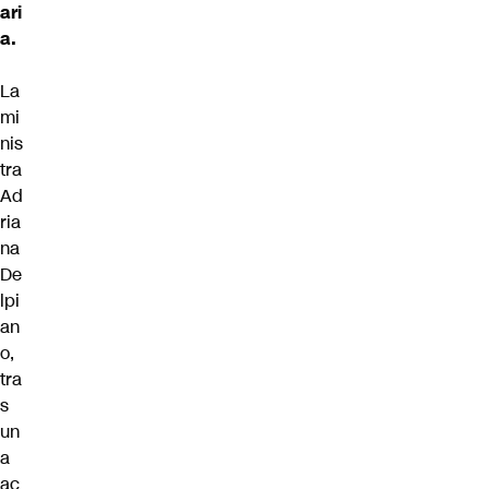
ari
a.
La
mi
nis
tra
Ad
ria
na
De
lpi
an
o,
tra
s
un
a
ac