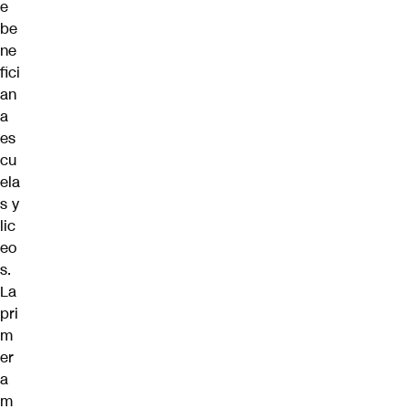
e
be
ne
fici
an
a
es
cu
ela
s y
lic
eo
s.
La
pri
m
er
a
m