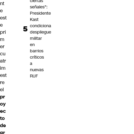
ciertas
nt
señales":
e
Presidente
est
Kast
e
condiciona
pri
despliegue
militar
m
en
er
barrios
cu
críticos
atr
a
im
nuevas
est
RUF
re
el
pr
oy
ec
to
de
gr