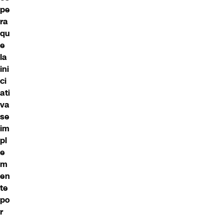
pe
ra
qu
e
la
ini
ci
ati
va
se
im
pl
e
m
en
te
po
r