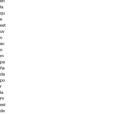
en
la
qu
e
est
uv
o
ac
o
m
pa
ña
da
po
r
la
Pr
esi
de