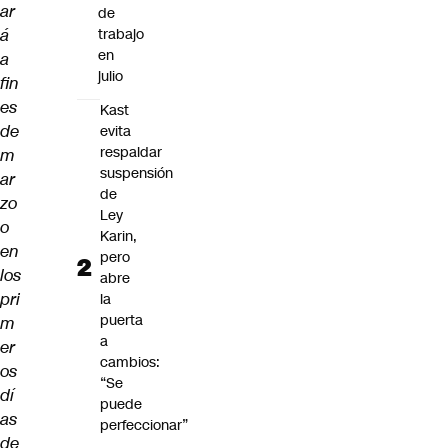
ar
de
á
trabajo
en
a
julio
fin
es
Kast
de
evita
respaldar
m
suspensión
ar
de
zo
Ley
o
Karin,
en
pero
los
abre
pri
la
puerta
m
a
er
cambios:
os
“Se
dí
puede
as
perfeccionar”
de