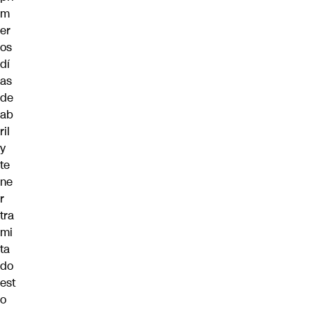
m
er
os
dí
as
de
ab
ril
y
te
ne
r
tra
mi
ta
do
est
o