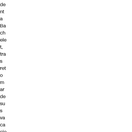
de
nt
a
Ba
ch
ele
t,
tra
s
ret
o
m
ar
de
su
s
va
ca
cio