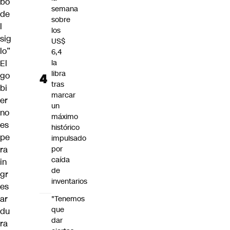
bo
semana
de
sobre
l
los
sig
US$
lo”
6,4
El
la
libra
go
tras
bi
marcar
er
un
no
máximo
es
histórico
pe
impulsado
ra
por
caída
in
de
gr
inventarios
es
ar
"Tenemos
que
du
dar
ra