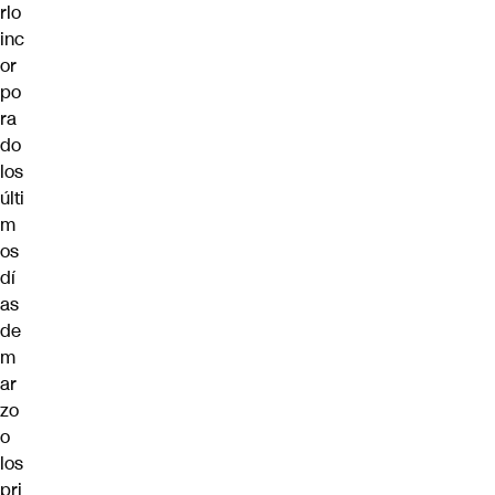
rlo
inc
or
po
ra
do
los
últi
m
os
dí
as
de
m
ar
zo
o
los
pri