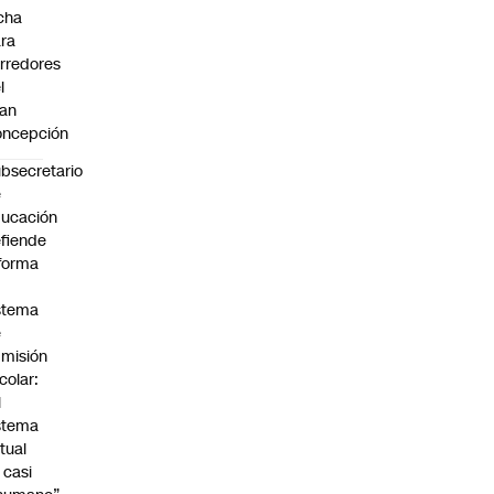
cha
ra
rredores
l
an
oncepción
bsecretario
e
ucación
fiende
forma
stema
e
misión
colar:
l
stema
tual
 casi