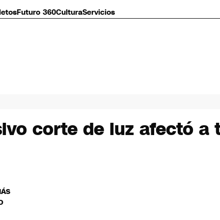
letos
Futuro 360
Cultura
Servicios
vo corte de luz afectó a t
MÁS
O