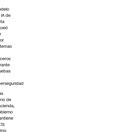
n
delo
 IA de
ta
queó
r
ror
stemas
rceros
rante
uebas
berseguridad
as
eno de
cienda,
bierno
ntiene
031
omo