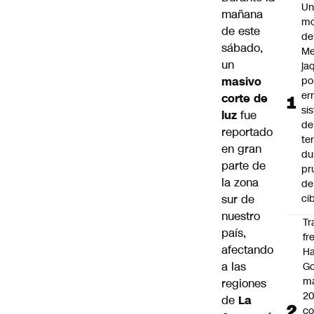
U
mañana
mo
de este
de
sábado,
Me
un
ja
masivo
po
er
corte de
si
luz
fue
de
reportado
te
en gran
du
parte de
pr
la zona
de
sur de
ci
nuestro
Tr
país,
fr
afectando
Ha
a las
Go
ma
regiones
2
de
La
c