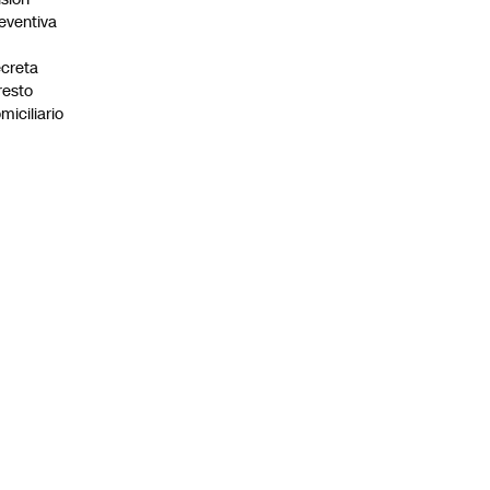
eventiva
creta
resto
miciliario