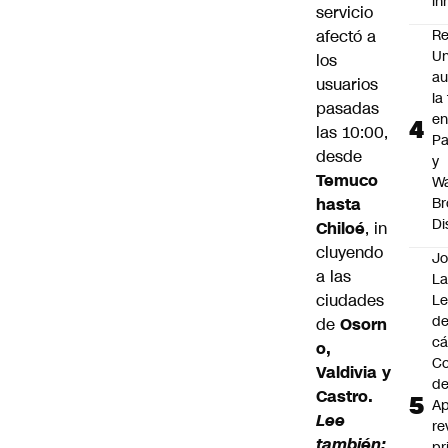
i
servicio
afectó a
Re
Un
los
au
usuarios
la
pasadas
en
las 10:00,
P
desde
y
Temuco
Wa
hasta
Br
Di
Chiloé
, in
cluyendo
Jo
a las
La
ciudades
L
de
de
Osorn
cá
o,
Co
Valdivia y
d
Castro.
Ap
Lee
re
también:
pr