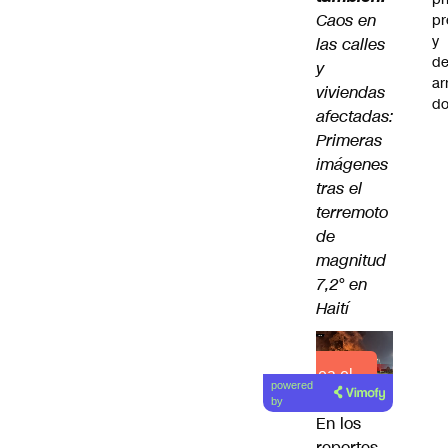
C
aos en
pr
y
las calles
de
y
ar
viviendas
do
afectadas:
Primeras
imágenes
tras el
terremoto
de
magnitud
7,2° en
Haití
Lea el
powered
artículo
by
En los
reportes