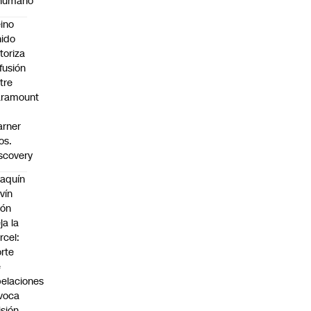
nhumano”
ino
ido
toriza
 fusión
tre
aramount
rner
os.
scovery
aquín
vín
eón
ja la
rcel:
rte
e
elaciones
voca
isión