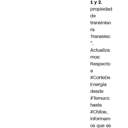
1 y 2
,
propiedad
de
transmiso
ra
Transelec
”.
Actualiza
mos:
Respecto
a
#CorteDe
Energia
desde
#Temuco
hasta
#Chiloe
,
informam
os que se