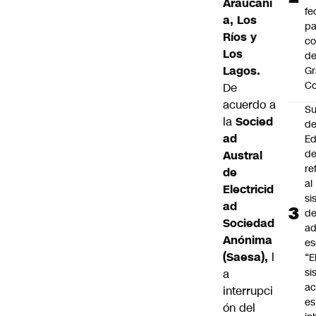
Araucaní
fe
a, Los
pa
Ríos y
co
Los
de
Lagos.
Gr
C
De
acuerdo a
Su
la
Socied
d
ad
Ed
de
Austral
re
de
al
Electricid
si
ad
d
Sociedad
ad
Anónima
es
(Saesa),
l
“E
si
a
ac
interrupci
es
ón del