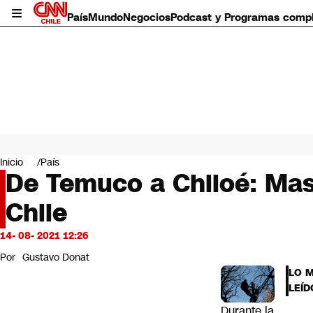
País
Mundo
Negocios
Podcast y Programas comp
País
Mundo
Inicio
País
Negocios
De Temuco a Chiloé: Masi
Deportes
Chile
Programas completos
Cultura
Servicios
14- 08- 2021 12:26
Bits
Por
Gustavo Donat
CNN Data
LO 
CNN tiempo
LEÍD
Futuro 360
Durante la
Opinión