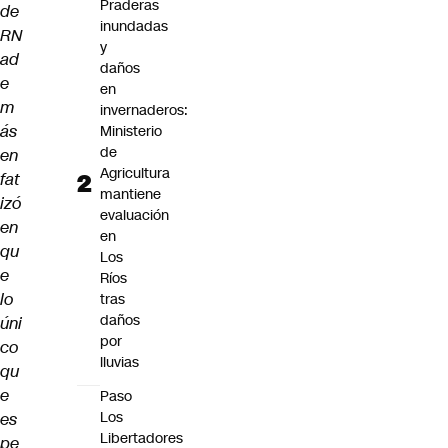
Praderas
de
inundadas
RN
y
ad
daños
e
en
m
invernaderos:
ás
Ministerio
de
en
Agricultura
fat
mantiene
izó
evaluación
en
en
qu
Los
e
Ríos
lo
tras
daños
úni
por
co
lluvias
qu
e
Paso
Los
es
Libertadores
pe