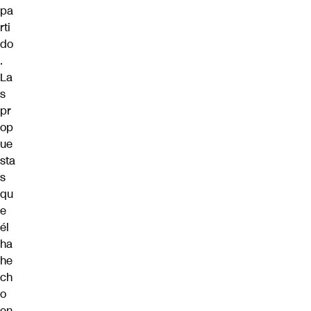
pa
rti
do
.
La
s
pr
op
ue
sta
s
qu
e
él
ha
he
ch
o
en