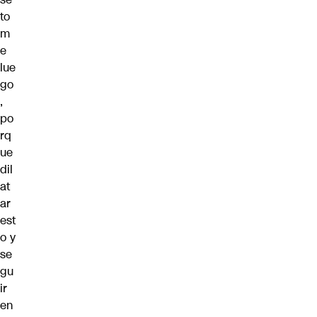
to
m
e
lue
go
,
po
rq
ue
dil
at
ar
est
o y
se
gu
ir
en