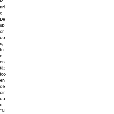
M
ari
o
De
sb
or
de
s,
fu
e
en
fát
ico
en
de
cir
qu
e
“N