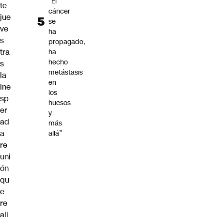
“El
te
cáncer
jue
se
ve
ha
s
propagado,
tra
ha
hecho
s
metástasis
la
en
ine
los
sp
huesos
er
y
ad
más
a
allá”
re
uni
ón
qu
e
re
ali