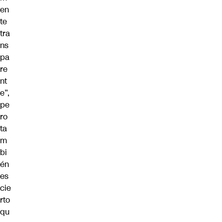
en
te
tra
ns
pa
re
nt
e”,
pe
ro
ta
m
bi
én
es
cie
rto
qu