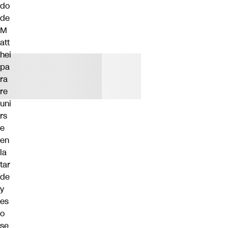
do
de
M
att
hei
pa
ra
re
uni
rs
e
en
la
tar
de
y
es
o
se