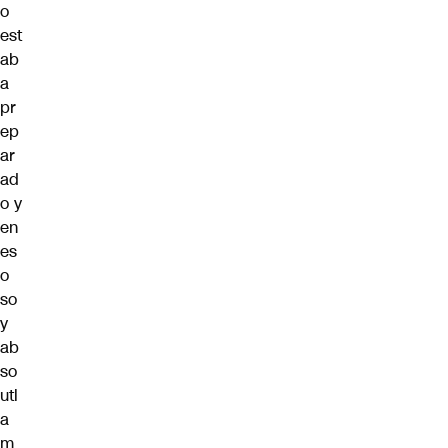
o
est
ab
a
pr
ep
ar
ad
o y
en
es
o
so
y
ab
so
utl
a
m