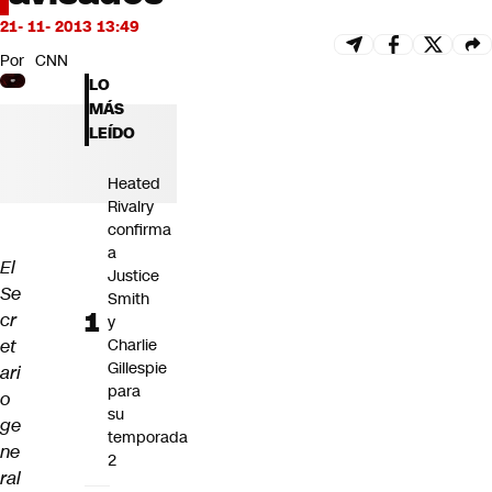
Futuro 360
21- 11- 2013 13:49
Opinión
Por
CNN
LO
MÁS
LEÍDO
Heated
Rivalry
confirma
a
El
Justice
Se
Smith
cr
y
et
Charlie
Gillespie
ari
para
o
su
ge
temporada
ne
2
ral