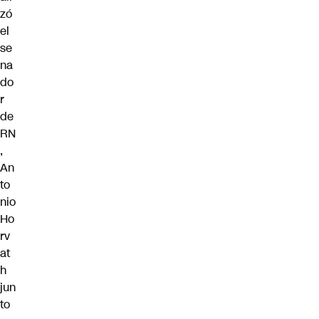
zó
el
se
na
do
r
de
RN
,
An
to
nio
Ho
rv
at
h
jun
to