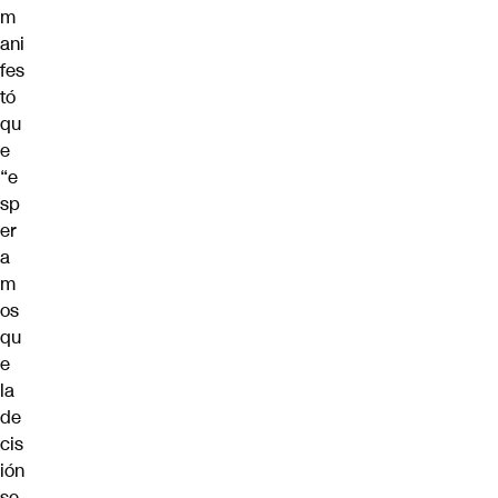
m
ani
fes
tó
qu
e
“e
sp
er
a
m
os
qu
e
la
de
cis
ión
se