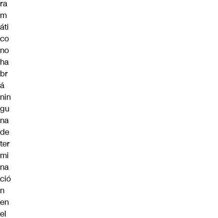
ra
m
áti
co
no
ha
br
á
nin
gu
na
de
ter
mi
na
ció
n
en
el