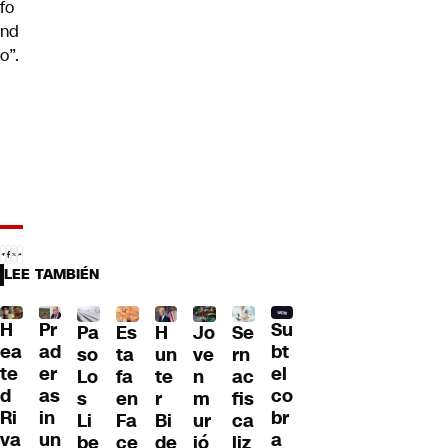
fo
nd
o”.
LEE TAMBIÉN
H
Pr
Su
Pa
H
Jo
Se
Es
ea
ad
bt
so
un
ve
rn
ta
te
er
el
Lo
te
n
ac
fa
d
as
co
s
r
m
fis
en
Ri
in
br
Li
Bi
ur
ca
Fa
va
un
a
be
de
ió
liz
ce