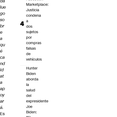
da
Marketplace:
lue
Justicia
go
condena
so
a
br
dos
e
sujetos
por
a
compras
qu
falsas
é
de
ca
vehículos
nd
Hunter
id
Biden
at
aborda
a
la
ap
salud
oy
del
ar
expresidente
Joe
á.
Biden:
Es