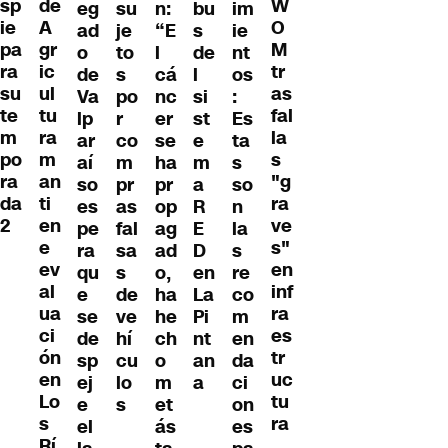
sp
de
W
eg
n:
bu
im
su
ie
A
O
ad
“E
s
ie
je
pa
gr
M
o
l
de
nt
to
ra
ic
tr
de
cá
l
os
s
su
ul
as
Va
nc
si
:
po
te
tu
fal
lp
er
st
Es
r
m
ra
la
ar
se
e
ta
co
po
m
s
aí
ha
m
s
m
ra
an
"g
so
pr
a
so
pr
da
ti
ra
es
op
R
n
as
2
en
ve
pe
ag
E
la
fal
e
s"
ra
ad
D
s
sa
ev
en
qu
o,
en
re
s
al
inf
e
ha
La
co
de
ua
ra
se
he
Pi
m
ve
ci
es
de
ch
nt
en
hí
ón
tr
sp
o
an
da
cu
en
uc
ej
m
a
ci
lo
Lo
tu
e
et
on
s
s
ra
el
ás
es
Rí