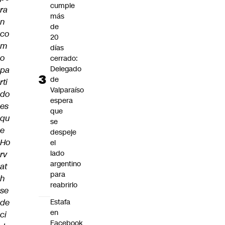
cumple
ra
más
n
de
co
20
m
días
o
cerrado:
Delegado
pa
de
rti
Valparaíso
do
espera
es
que
qu
se
e
despeje
Ho
el
lado
rv
argentino
at
para
h
reabrirlo
se
de
Estafa
en
ci
Facebook