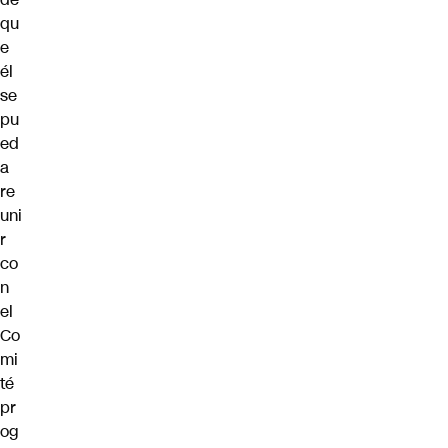
qu
e
él
se
pu
ed
a
re
uni
r
co
n
el
Co
mi
té
pr
og