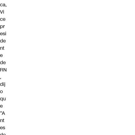
ca,
Vi
ce
pr
esi
de
nt
e
de
RN
,
dij
o
qu
e
“A
nt
es
de