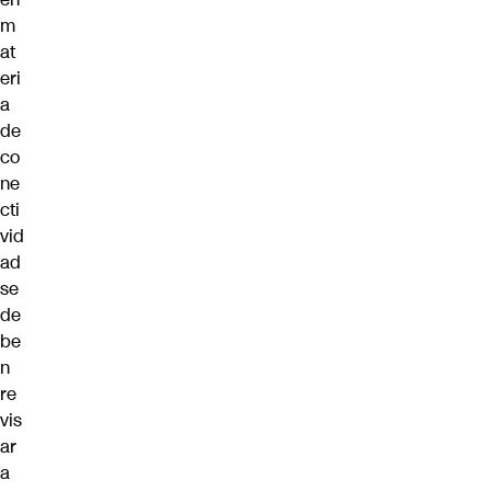
m
at
eri
a
de
co
ne
cti
vid
ad
se
de
be
n
re
vis
ar
a