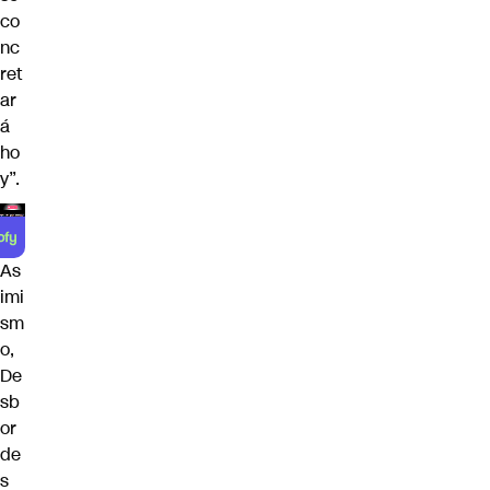
co
nc
ret
ar
á
ho
y”.
As
imi
sm
o,
De
sb
or
de
s