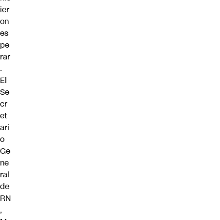
ier
on
es
pe
rar
.
El
Se
cr
et
ari
o
Ge
ne
ral
de
RN
,