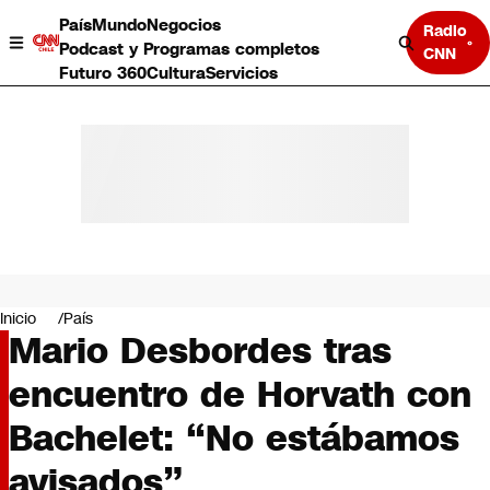
País
Mundo
Negocios
Radio
Podcast y Programas completos
CNN
Futuro 360
Cultura
Servicios
País
Mundo
Negocios
Inicio
País
Mario Desbordes tras
Deportes
Programas completos
encuentro de Horvath con
Cultura
Servicios
Bachelet: “No estábamos
Bits
CNN Data
avisados”
CNN tiempo