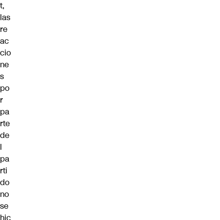
t,
las
re
ac
cio
ne
s
po
r
pa
rte
de
l
pa
rti
do
no
se
hic