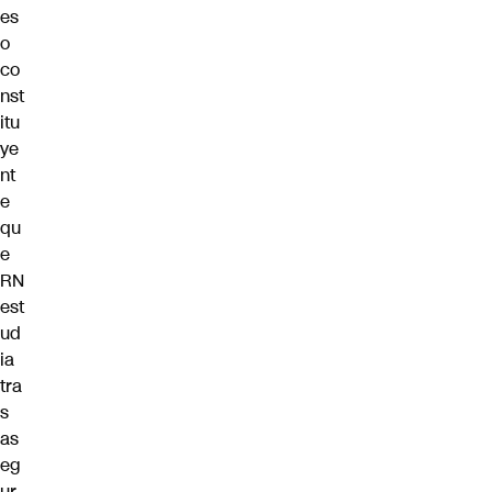
es
o
co
nst
itu
ye
nt
e
qu
e
RN
est
ud
ia
tra
s
as
eg
ur