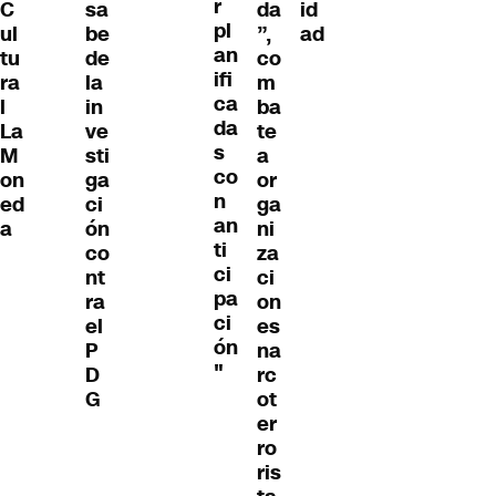
r
C
sa
da
id
pl
ul
be
”,
ad
an
tu
de
co
ifi
ra
la
m
ca
l
in
ba
da
La
ve
te
s
M
sti
a
co
on
ga
or
n
ed
ci
ga
an
a
ón
ni
ti
co
za
ci
nt
ci
pa
ra
on
ci
el
es
ón
P
na
"
D
rc
G
ot
er
ro
ris