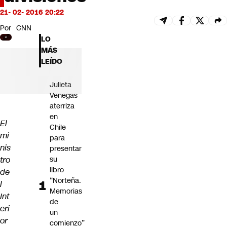
Futuro 360
21- 02- 2016 20:22
Opinión
Por
CNN
LO
MÁS
LEÍDO
Julieta
Venegas
aterriza
en
El
Chile
mi
para
nis
presentar
tro
su
libro
de
“Norteña.
l
Memorias
Int
de
eri
un
or
comienzo”