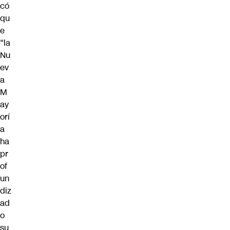
có
qu
e
“la
Nu
ev
a
M
ay
orí
a
ha
pr
of
un
diz
ad
o
su