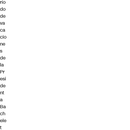
río
do
de
va
ca
cio
ne
s
de
la
Pr
esi
de
nt
a
Ba
ch
ele
t