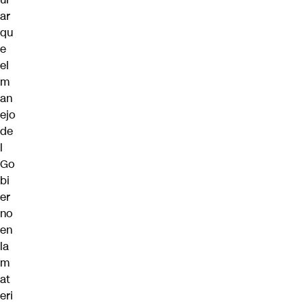
ar
qu
e
el
m
an
ejo
de
l
Go
bi
er
no
en
la
m
at
eri