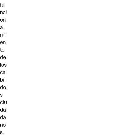
fu
nci
on
a
mi
en
to
de
los
ca
bil
do
s
ciu
da
da
no
s.