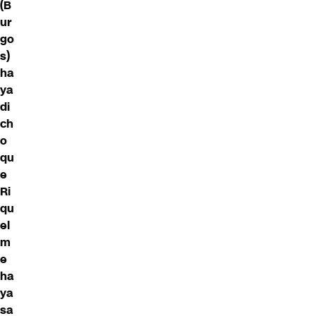
(B
ur
go
s)
ha
ya
di
ch
o
qu
e
Ri
qu
el
m
e
ha
ya
sa