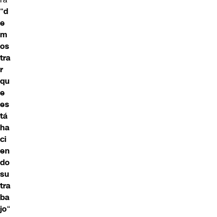
“
d
e
m
os
tra
r
qu
e
es
tá
ha
ci
en
do
su
tra
ba
jo
“