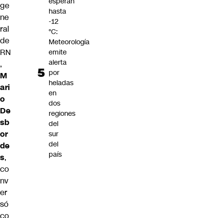
esperan
ge
hasta
ne
-12
ral
°C:
de
Meteorología
RN
emite
alerta
,
por
M
heladas
ari
en
o
dos
De
regiones
sb
del
or
sur
del
de
país
s
,
co
nv
er
só
co