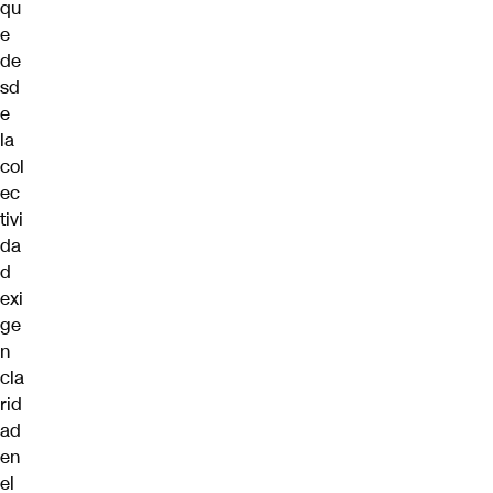
qu
e
de
sd
e
la
col
ec
tivi
da
d
exi
ge
n
cla
rid
ad
en
el