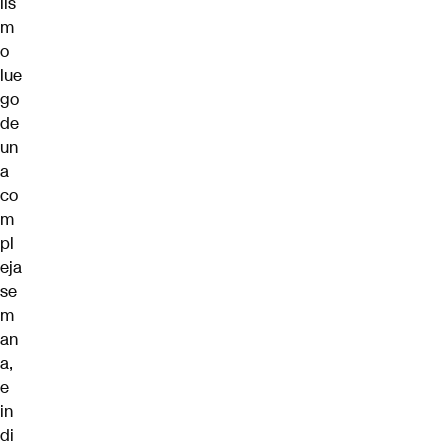
lis
m
o
lue
go
de
un
a
co
m
pl
eja
se
m
an
a,
e
in
di