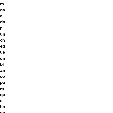
m
os
a
da
r
un
ch
eq
ue
en
bl
an
co
pa
ra
qu
e
ha
ga