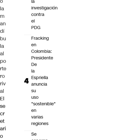
ó
la
investigación
la
contra
m
el
an
PDG
dí
bu
Fracking
en
la
Colombia:
al
Presidente
po
De
rte
la
ro
Espriella
riv
anuncia
al
su
uso
El
"sostenible"
se
en
cr
varias
et
regiones
ari
Se
o