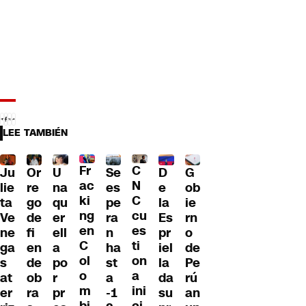
LEE TAMBIÉN
Fr
C
Ju
Or
U
Se
D
G
ac
N
lie
re
na
es
e
ob
ki
C
ta
go
qu
pe
la
ie
ng
cu
Ve
de
er
ra
Es
rn
en
es
ne
fi
ell
n
pr
o
C
ti
ga
en
a
ha
iel
de
ol
on
s
de
po
st
la
Pe
o
a
at
ob
r
a
da
rú
m
ini
er
ra
pr
-1
su
an