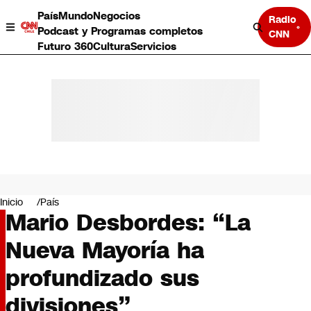
País
Mundo
Negocios
Radio
Podcast y Programas completos
CNN
Futuro 360
Cultura
Servicios
País
Mundo
Negocios
Inicio
País
Mario Desbordes: “La
Deportes
Programas completos
Nueva Mayoría ha
Cultura
Servicios
profundizado sus
Bits
CNN Data
divisiones”
CNN tiempo