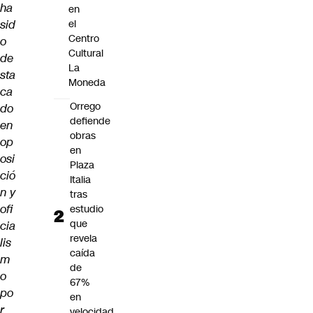
ha
en
sid
el
Centro
o
Cultural
de
La
sta
Moneda
ca
Orrego
do
defiende
en
obras
op
en
osi
Plaza
ció
Italia
n y
tras
ofi
estudio
que
cia
revela
lis
caída
m
de
o
67%
po
en
r
velocidad