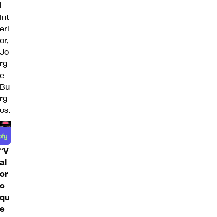
l
Int
eri
or,
Jo
rg
e
Bu
rg
os.
“
V
al
or
o
qu
e