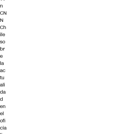
n
CN
N
Ch
ile
so
br
e
la
ac
tu
ali
da
d
en
el
ofi
cia