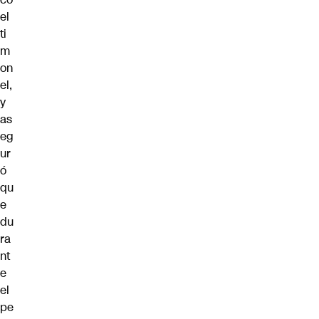
el
ti
m
on
el,
y
as
eg
ur
ó
qu
e
du
ra
nt
e
el
pe