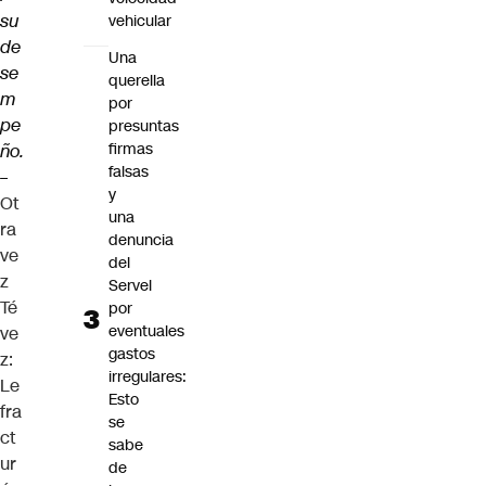
su
vehicular
de
Una
se
querella
m
por
pe
presuntas
firmas
ño.
falsas
–
y
Ot
una
ra
denuncia
ve
del
z
Servel
Té
por
eventuales
ve
gastos
z:
irregulares:
Le
Esto
fra
se
ct
sabe
ur
de