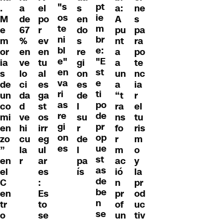
"s
pt
.
a
el
s
a:
ne
os
ie
M
de
po
en
A
s
te
m
e
67
r
do
pu
pa
ni
br
m
%
ev
s
nt
ra
bl
e:
or
en
en
re
a
po
e"
"E
ia
ve
tu
gi
a
te
en
st
s
lo
al
on
un
nc
va
e
de
ci
es
es
a
ia
ri
ti
un
da
ga
de
“t
r
as
po
co
d
st
l
ra
el
re
de
mi
ve
os
su
ns
tu
gi
pr
en
hi
irr
r
fo
ris
on
op
zo
cu
eg
de
r
m
es
ue
”
la
ul
l
m
o
st
en
r
ar
pa
ac
y
as
el
es
ís
ió
la
de
C
:
n
pr
be
en
Es
pr
od
n
tr
to
of
uc
se
o
se
un
tiv