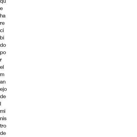
qu
e
ha
re
ci
bi
do
po
r
el
m
an
ejo
de
l
mi
nis
tro
de