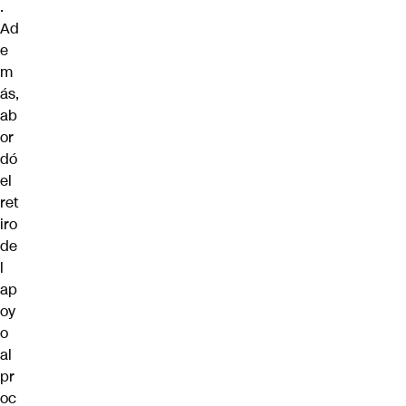
.
Ad
e
m
ás,
ab
or
dó
el
ret
iro
de
l
ap
oy
o
al
pr
oc