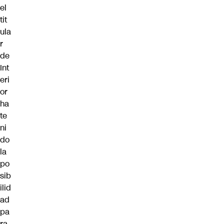
el
tit
ula
r
de
Int
eri
or
ha
te
ni
do
la
po
sib
ilid
ad
pa
ra