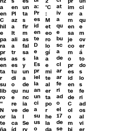
bi
ci
riz
s
es
2
pr
un
a:
at
a
en
un
°C
im
ci
Pr
iv
en
Pl
ta
:
er
a
es
a
C
az
s
M
m
qu
id
qu
hil
a
fir
et
en
e
en
e
e
It
m
eo
sa
m
te
bu
pa
ali
as
ro
je
ov
D
sc
ra
a
fal
lo
co
er
e
a
pr
tr
sa
gí
m
á
la
de
es
as
s
a
o
to
Es
cl
en
es
y
e
pr
do
pr
ar
ta
tu
un
mi
es
s
iel
ar
r
di
a
te
id
lo
la
fe
su
o
de
al
en
s
an
ri
lib
qu
nu
er
te
fe
un
ad
ro
e
nc
ta
de
ri
ci
o
“
re
ia
po
C
ad
a
el
N
ve
de
r
ol
os
su
17
or
la
l
he
o
al
us
de
te
ca
Se
la
m
vi
o
se
ña
íd
rv
da
bi
er