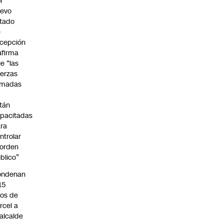
r
uevo
tado
e
cepción
afirma
e “las
erzas
rmadas
o
tán
pacitadas
ra
ntrolar
 orden
blico”
ondenan
15
os de
rcel a
alcalde