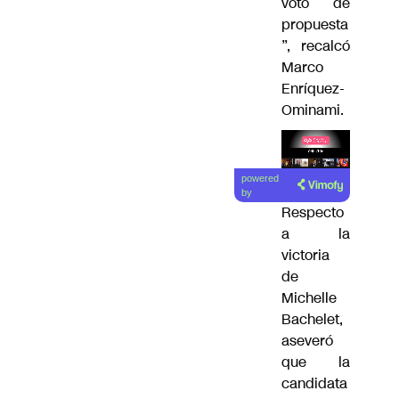
voto de
propuesta
”, recalcó
Marco
Enríquez-
Ominami.
Lea el
powered
artículo
by
Respecto
a la
victoria
de
Michelle
Bachelet,
aseveró
que la
candidata