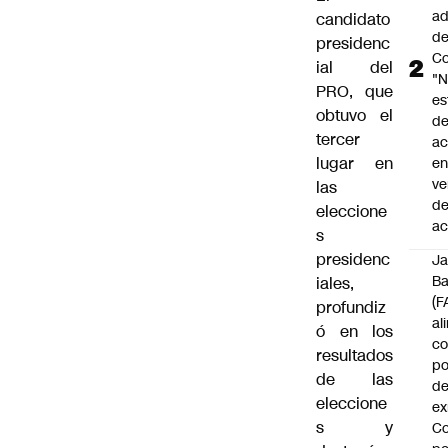
ad
candidato
d
presidenc
Co
ial del
"
PRO, que
es
obtuvo el
d
tercer
ac
lugar en
en
ve
las
d
eleccione
ac
s
presidenc
J
B
iales,
(F
profundiz
al
ó en los
c
resultados
po
de las
de
eleccione
ex
s y
Co