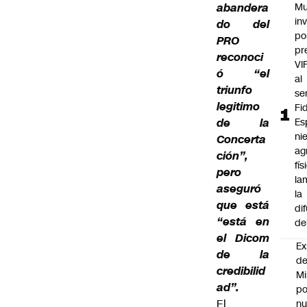
abandera
Mu
in
do del
po
PRO
pr
reconoci
VI
ó “el
al
triunfo
se
legitimo
Fi
de la
Es
ni
Concerta
ag
ción”,
fís
pero
la
aseguró
la
que está
di
“está en
de
el Dicom
Ex
de la
d
credibilid
Mi
ad”.
po
El
n