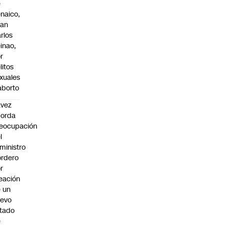
e
naico,
uan
rlos
inao,
r
litos
xuales
aborto
avez
borda
eocupación
l
ministro
rdero
r
eación
 un
uevo
tado
e