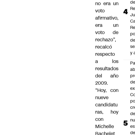
d
no era un
Re
voto
J
afirmativo,
Ca
era un
Re
voto de
po
rechazo”,
de
recalcó
se
y 
respecto
a los
P
resultados
a
del año
pr
de
2009.
ex
“Hoy, con
Co
nueve
po
candidatu
cr
ras, hoy
de
con
n
Michelle
es
d
Bachelet