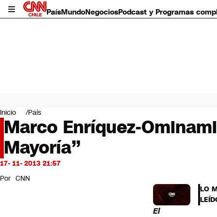
País
Mundo
Negocios
Podcast y Programas comp
País
Mundo
Inicio
País
Negocios
Marco Enríquez-Ominami
Deportes
Mayoría”
Programas completos
Cultura
Servicios
17- 11- 2013 21:57
Bits
Por
CNN
CNN Data
LO 
CNN tiempo
LEÍD
Futuro 360
El
Opinión