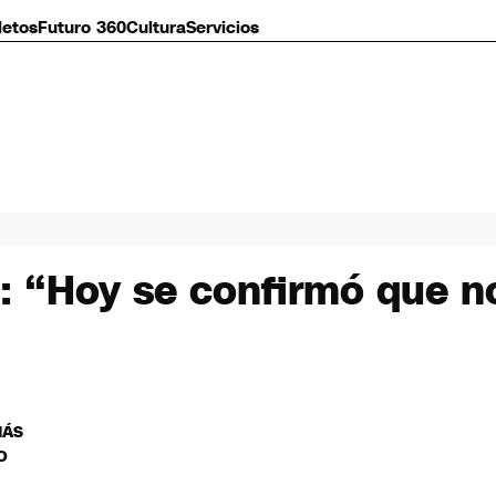
letos
Futuro 360
Cultura
Servicios
: “Hoy se confirmó que n
MÁS
O