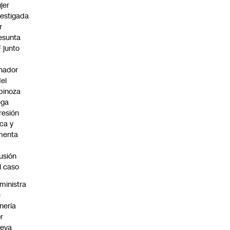
jer
vestigada
r
esunta
F junto
nador
del
pinoza
ega
resión
ica y
menta
fusión
l caso
ministra
e
nería
r
ueva