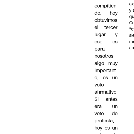
ex
compitien
y 
do, hoy
qu
obtuvimos
Go
el tercer
"e
lugar y
si
eso es
m
au
para
nosotros
algo muy
important
e, es un
voto
afirmativo.
Si antes
era un
voto de
protesta,
hoy es un