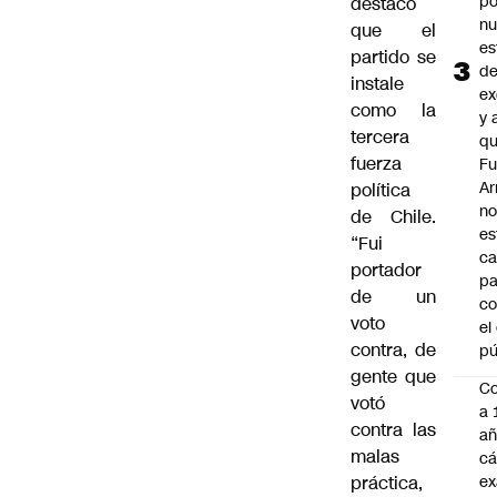
po
destacó
n
que el
es
partido se
d
instale
ex
como la
y 
tercera
qu
fuerza
Fu
A
política
n
de Chile.
es
“Fui
ca
portador
pa
de un
co
voto
el
contra, de
pú
gente que
C
votó
a 
contra las
añ
malas
cá
práctica,
ex