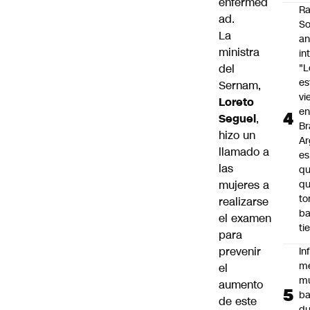
enfermed
Ra
ad.
So
La
an
ministra
in
del
"L
e
Sernam,
vi
Loreto
en
Seguel
,
Br
hizo un
Ar
llamado a
es
las
qu
mujeres a
q
t
realizarse
ba
el examen
ti
para
prevenir
In
m
el
m
aumento
ba
de este
du