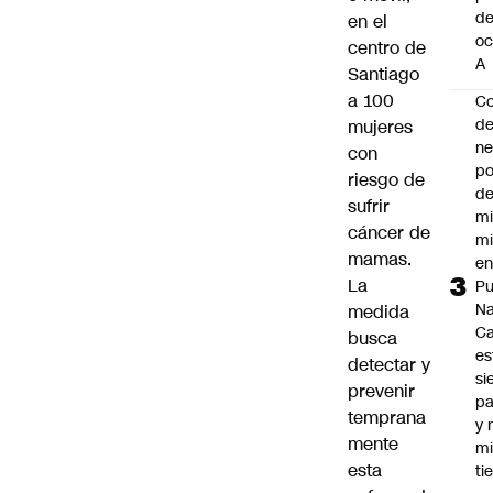
d
en el
oc
centro de
A
Santiago
a 100
Co
de
mujeres
ne
con
po
riesgo de
de
sufrir
mi
cáncer de
mi
mamas.
e
La
Pu
Na
medida
C
busca
es
detectar y
si
prevenir
p
temprana
y 
mente
m
esta
ti