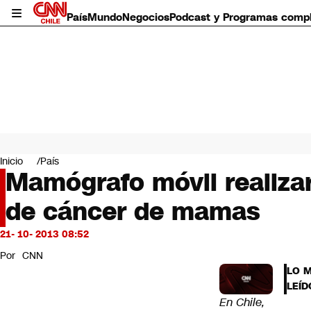
País
Mundo
Negocios
Podcast y Programas comp
País
Mundo
Inicio
País
Negocios
Mamógrafo móvil realiza
Deportes
de cáncer de mamas
Programas completos
Cultura
Servicios
21- 10- 2013 08:52
Bits
Por
CNN
CNN Data
LO 
CNN tiempo
LEÍD
Futuro 360
En Chile,
Opinión