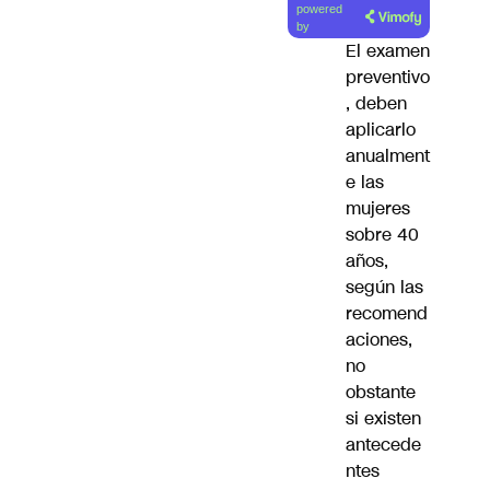
powered
artículo
by
El examen
preventivo
, deben
aplicarlo
anualment
e las
mujeres
sobre 40
años,
según las
recomend
aciones,
no
obstante
si existen
antecede
ntes