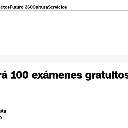
letos
Futuro 360
Cultura
Servicios
rá 100 exámenes gratuitos
MÁS
O