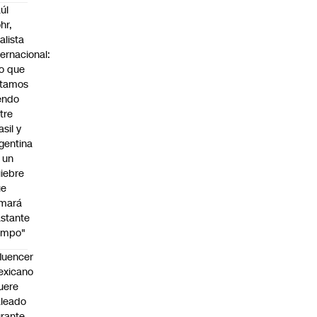
úl
hr,
alista
ternacional:
o que
stamos
endo
tre
asil y
gentina
 un
iebre
ue
omará
stante
empo"
fluencer
exicano
uere
leado
rante