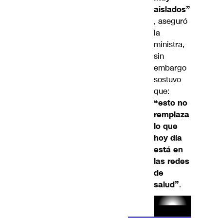
aislados”
, aseguró
la
ministra,
sin
embargo
sostuvo
que:
“esto no
remplaza
lo que
hoy día
está en
las redes
de
salud”
.
Lea el