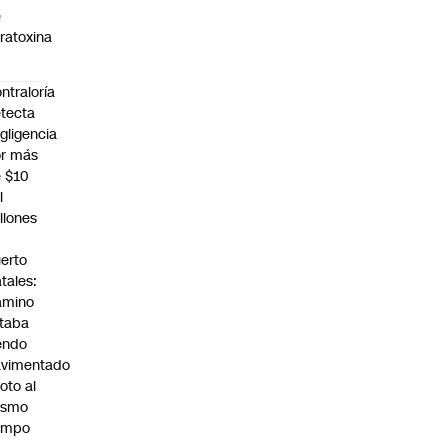
e
ratoxina
ntraloría
tecta
gligencia
r más
 $10
l
llones
n
erto
tales:
amino
taba
endo
avimentado
roto al
ismo
empo