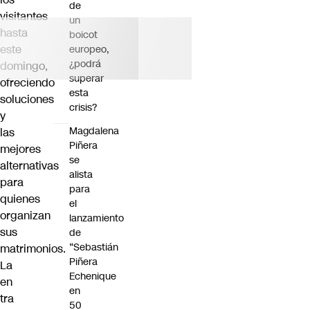
de
visitantes
un
hasta
boicot
este
europeo,
¿podrá
domingo,
superar
ofreciendo
esta
soluciones
crisis?
y
Magdalena
las
Piñera
mejores
se
alternativas
alista
para
para
quienes
el
organizan
lanzamiento
sus
de
“Sebastián
matrimonios.
Piñera
La
Echenique
en
en
tra
50