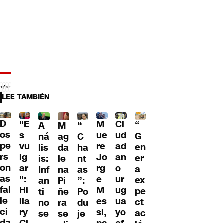
LEE TAMBIÉN
D
"E
M
Ci
“
A
M
“
os
s
ue
ud
G
ná
ag
C
pe
vu
re
ad
en
lis
da
ha
rs
lg
Jo
an
er
is:
le
nt
on
ar
rg
o
a
Inf
na
as
as
":
e
ur
ex
an
Pi
”:
fal
Hi
M
ug
pe
ti
ñe
Po
le
lla
es
ua
ct
no
ra
du
ci
ry
si,
yo
ac
se
se
je
da