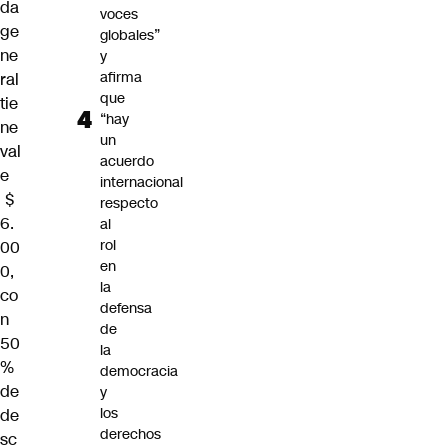
da
voces
ge
globales”
ne
y
afirma
ral
que
tie
“hay
ne
un
val
acuerdo
e
internacional
$
respecto
6.
al
rol
00
en
0,
la
co
defensa
n
de
50
la
%
democracia
de
y
los
de
derechos
sc