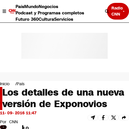
País
Mundo
Negocios
Radio
Podcast y Programas completos
CNN
Futuro 360
Cultura
Servicios
País
Mundo
Negocios
Inicio
País
Los detalles de una nueva
Deportes
Programas completos
versión de Exponovios
Cultura
Servicios
11- 09- 2016 11:47
Bits
CNN Data
Por
CNN
CNN tiempo
LO