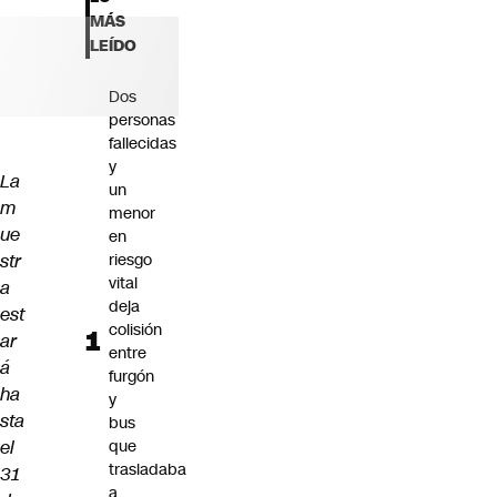
Futuro 360
MÁS
Opinión
LEÍDO
Dos
personas
fallecidas
y
La
un
m
menor
ue
en
str
riesgo
vital
a
deja
est
colisión
ar
entre
á
furgón
ha
y
sta
bus
el
que
trasladaba
31
a