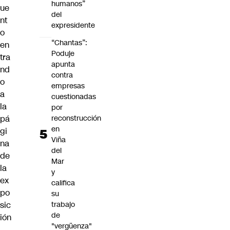
humanos”
ue
del
nt
expresidente
o
“Chantas”:
en
Poduje
tra
apunta
nd
contra
o
empresas
a
cuestionadas
la
por
reconstrucción
pá
en
gi
Viña
na
del
de
Mar
la
y
ex
califica
po
su
trabajo
sic
de
ión
"vergüenza"