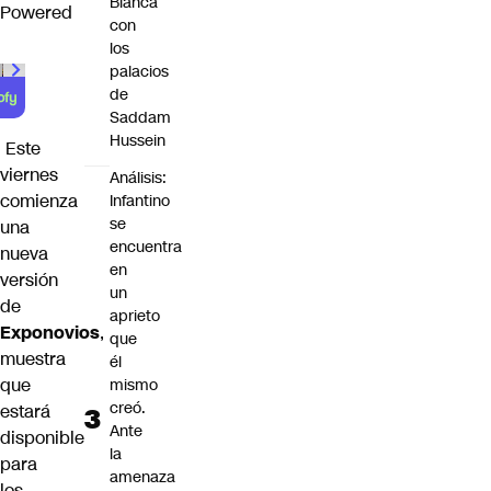
Blanca
Powered
con
los
palacios
de
Saddam
Hussein
Este
viernes
Análisis:
comienza
Infantino
se
una
encuentra
nueva
en
versión
un
de
aprieto
Exponovios
,
que
muestra
él
que
mismo
creó.
estará
Ante
disponible
la
para
amenaza
los