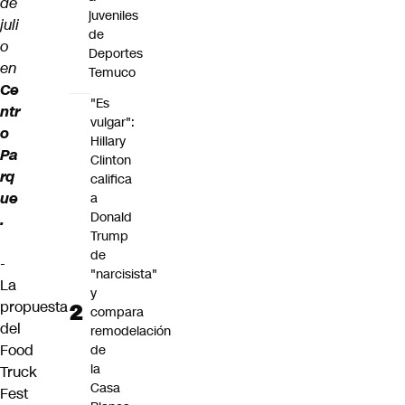
de
juveniles
juli
de
o
Deportes
en
Temuco
Ce
"Es
ntr
vulgar":
o
Hillary
Pa
Clinton
rq
califica
ue
a
Donald
.
Trump
de
-
"narcisista"
La
y
propuesta
compara
del
remodelación
Food
de
la
Truck
Casa
Fest