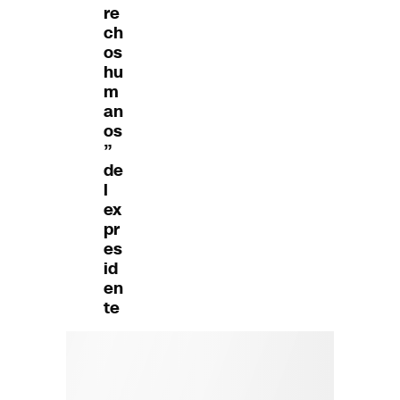
re
ch
os
hu
m
an
os
”
de
l
ex
pr
es
id
en
te