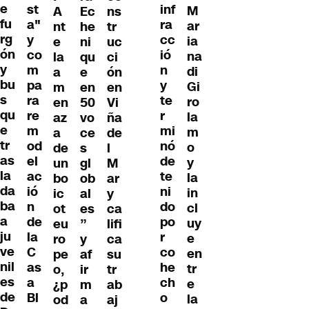
e
st
inf
M
A
Ec
ns
fu
a"
ra
ar
nt
he
tr
rg
y
cc
ia
e
ni
uc
ón
co
ió
na
la
qu
ci
y
m
n
di
a
e
ón
bu
pa
y
Gi
m
en
en
s
ra
te
ro
en
50
Vi
qu
re
r
la
az
vo
ña
e
m
mi
m
a
ce
de
tr
od
nó
o
de
s
l
as
el
de
y
un
gl
M
la
ac
te
la
bo
ob
ar
da
ió
ni
in
ic
al
y
ba
n
do
cl
ot
es
ca
a
de
po
uy
eu
”
lifi
ju
la
r
e
ro
y
ca
ve
C
co
en
pe
af
su
nil
as
he
tr
o,
ir
tr
es
a
ch
e
¿p
m
ab
de
Bl
o
la
od
a
aj